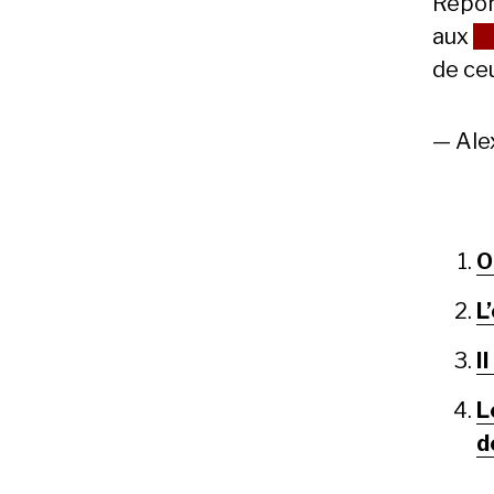
Répon
aux
e
de ce
— Ale
O
L
I
L
d