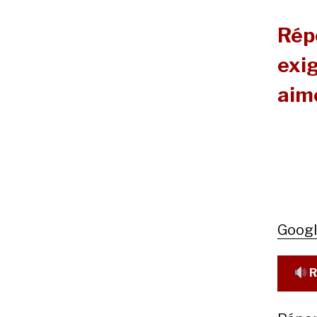
Rép
exig
aim
Goog
R