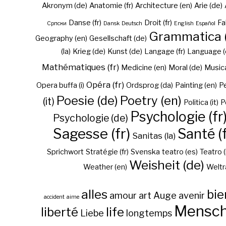
Akronym (de)
Anatomie (fr)
Architecture (en)
Arie (de)
Danse (fr)
Droit (fr)
Fa
Cрпски
Dansk
Deutsch
English
Español
Grammatica (
Geography (en)
Gesellschaft (de)
(la)
Krieg (de)
Kunst (de)
Langage (fr)
Language (
Mathématiques (fr)
Medicine (en)
Moral (de)
Musica 
Opéra (fr)
Opera buffa (i)
Ordsprog (da)
Painting (en)
Pe
Poesie (de)
Poetry (en)
(it)
Politica (it)
P
Psychologie (fr
Psychologie (de)
Sagesse (fr)
Santé (f
Sanitas (la)
Sprichwort
Stratégie (fr)
Svenska
teatro (es)
Teatro (
Weisheit (de)
Weather (en)
Weltr
alles
bie
amour
art
Auge
avenir
accident
aime
Mensc
liberté
life
Liebe
longtemps