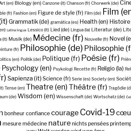
Cine
Biology (en)
Art (en)
Canzone (it)
Chanson (fr)
Chorwerk (de)
Film (e
Figure de style (fr)
ble (fr)
Fashion (en)
Film (de)
it)
Grammatik (de)
Health (en)
Histoire 
gramática (es)
Lied (de)
Literatur (de)
Lit
en)
Lessico (it)
Lingua (la)
Latīna lingua
Médecine (fr)
Novel (e
Musik (de)
(it)
Nouvelle (fr)
Philosophie (de)
Philosophie (f
inture (fr)
Poésie (fr)
Politique (fr)
olitics (en)
Politik (de)
Prière
)
Psychology (en)
Religio (la)
Psykologi
Recette (fr)
Rel
r)
Sapienza (it)
Science (fr)
Sociét
Serie (es)
Society (en)
Theatre (en)
Théâtre (fr)
it)
Tense (en)
Tragödie (d
Wisdom (en)
aum (de)
Wissenschaft (de)
Wortschatz (de)
Češ
Covid-19
n
courage
cœu
bonheur
confiance
h
nature
mesure
médecine
nichts
pensées
printem