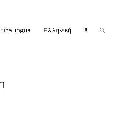
tīna lingua
Ἑλληνική
!!!
n