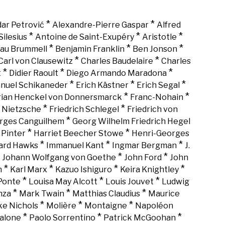
*
*
ar Petrović
Alexandre-Pierre Gaspar
Alfred
*
*
*
Silesius
Antoine de Saint-Exupéry
Aristotle
*
*
*
au Brummell
Benjamin Franklin
Ben Jonson
*
*
Carl von Clausewitz
Charles Baudelaire
Charles
*
*
*
t
Didier Raoult
Diego Armando Maradona
*
*
*
nuel Schikaneder
Erich Kästner
Erich Segal
*
*
rian Henckel von Donnersmarck
Franc-Nohain
*
*
h Nietzsche
Friedrich Schlegel
Friedrich von
*
rges Canguilhem
Georg Wilhelm Friedrich Hegel
*
*
 Pinter
Harriet Beecher Stowe
Henri-Georges
*
*
*
rd Hawks
Immanuel Kant
Ingmar Bergman
J.
*
*
*
Johann Wolfgang von Goethe
John Ford
John
*
*
*
*
n
Karl Marx
Kazuo Ishiguro
Keira Knightley
*
*
*
Ponte
Louisa May Alcott
Louis Jouvet
Ludwig
*
*
*
nza
Mark Twain
Matthias Claudius
Maurice
*
*
*
ke Nichols
Molière
Montaigne
Napoléon
*
*
*
alone
Paolo Sorrentino
Patrick McGoohan