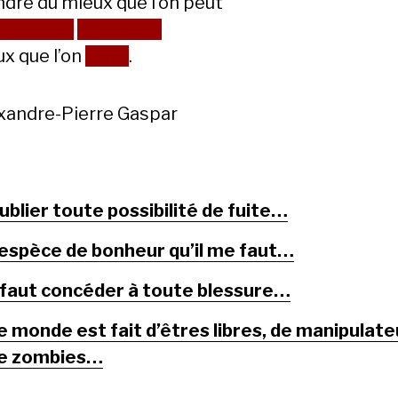
dre du mieux que l’on peut
xigences
légitimes
ux que l’on
aime
.
xandre-Pierre Gaspar
ublier toute possibilité de fuite…
’espèce de bonheur qu’il me faut…
l faut concéder à toute blessure…
e monde est fait d’êtres libres, de manipulate
e zombies…