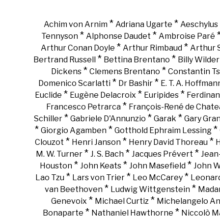
*
*
Achim von Arnim
Adriana Ugarte
Aeschylus
*
*
Tennyson
Alphonse Daudet
Ambroise Paré
*
*
Arthur Conan Doyle
Arthur Rimbaud
Arthur
*
*
Bertrand Russell
Bettina Brentano
Billy Wilder
*
*
Dickens
Clemens Brentano
Constantin Ts
*
*
Domenico Scarlatti
Dr Bashir
E. T. A. Hoffman
*
*
*
Euclide
Eugène Delacroix
Euripides
Ferdinan
*
Francesco Petrarca
François-René de Chate
*
*
*
Schiller
Gabriele D'Annunzio
Garak
Gary Gra
*
*
*
Giorgio Agamben
Gotthold Ephraim Lessing
*
*
*
Clouzot
Henri Janson
Henry David Thoreau
H
*
*
*
M. W. Turner
J. S. Bach
Jacques Prévert
Jean
*
*
*
Houston
John Keats
John Masefield
John 
*
*
*
Lao Tzu
Lars von Trier
Leo McCarey
Leonar
*
*
van Beethoven
Ludwig Wittgenstein
Madam
*
*
Genevoix
Michael Curtiz
Michelangelo An
*
*
Bonaparte
Nathaniel Hawthorne
Niccolò Ma