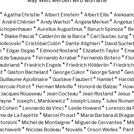
way
Welt
werden
wird
won
âme
*
*
*
*
Agatha Christie
Albert Einstein
Albert Ellis
Aleksand
*
*
*
*
André Chénier
Andy Warhol
Angela Merkel
Angelus 
*
*
*
 Schopenhauer
Aurelius Augustinus
Baruch Spinoza
Be
*
*
*
*
Blaise Pascal
Calderón de la Barca
Carl Gustav Jung
*
*
*
iolkovski
Cristóbal Colón
Dante Alighieri
David Suche
*
*
*
*
n
Edgar Degas
Edmond Rostand
Elizabeth Taylor
Ema
*
*
*
d de Saussure
Fernando Arrabal
Fernando Botero
Flo
*
*
*
aubriand
Friedrich Engels
Friedrich Hölderlin
Friedric
*
*
*
*
nt
Gaston Bachelard
George Cukor
George Sand
Geo
*
*
*
Guillaume Apollinaire
Gustave Flaubert
Hamlet
Harold
*
*
*
ercule Poirot
Herman Melville
Honoré de Balzac
Howa
*
*
*
-Jacques Rousseau
Jean Cocteau
Jean Rostand
Jesus
*
*
*
Wayne
Joseph L.Mankiewicz
Joseph Losey
Jules Romai
*
*
*
d Cohen
Leonardo da Vinci
Leslie Howard
Lorenzo da 
*
*
e de La Fayette
Marcel Proust
Maria Barbara di Braga
*
*
*
tonioni
Michel de Montaigne
Miguel de Cervantes
Mi
*
*
*
*
chiavelli
Nicolas Boileau
Novalis
Orson Welles
Pant