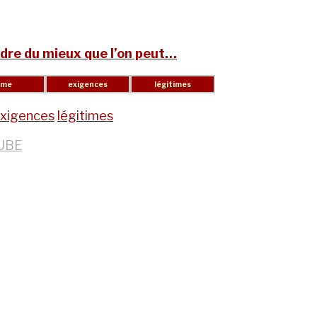
dre du mieux que l’on peut…
xigences
légitimes
UBE