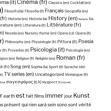
Cinéma (fr)
ma (it)
Classics (en)
Cocktail (en)
n)
Français
Filosofi (da)
Filosofia (it)
Geografía (es)
History (en)
(fr)
Historia (es)
Historia (la)
Iūs
Italiano
Littérature (fr)
erature (en)
Litteratura (it)
n)
Novela (es)
Nursery rhyme (en)
Opera (cz)
Opera (it)
r)
Poesia
Pittura (it)
Philosophy (en)
Physiologie (fr)
Psicologia (it)
 (fr)
Proverbio (it)
Psicología (es)
Roman (fr)
igion (en)
Religion (fr)
Religión (es)
Song (en)
é (fr)
Sophia (la)
Sport (it)
Sprache (de)
TV series (en)
Uncategorized
e)
Virelangue (fr)
σαγεσφόρος (ελ)
мудрост
tina
Ἑλληνική
r
est
immer
Kunst
earth
fait
films
jour
ps
présent
qui
rien
sarà
sein
sono
sont
vérité