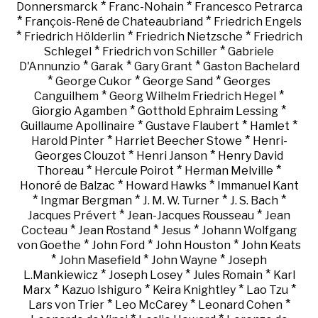
*
*
Donnersmarck
Franc-Nohain
Francesco Petrarca
*
*
François-René de Chateaubriand
Friedrich Engels
*
*
*
Friedrich Hölderlin
Friedrich Nietzsche
Friedrich
*
*
Schlegel
Friedrich von Schiller
Gabriele
*
*
*
D'Annunzio
Garak
Gary Grant
Gaston Bachelard
*
*
*
George Cukor
George Sand
Georges
*
*
Canguilhem
Georg Wilhelm Friedrich Hegel
*
*
Giorgio Agamben
Gotthold Ephraim Lessing
*
*
*
Guillaume Apollinaire
Gustave Flaubert
Hamlet
*
*
Harold Pinter
Harriet Beecher Stowe
Henri-
*
*
Georges Clouzot
Henri Janson
Henry David
*
*
*
Thoreau
Hercule Poirot
Herman Melville
*
*
Honoré de Balzac
Howard Hawks
Immanuel Kant
*
*
*
*
Ingmar Bergman
J. M. W. Turner
J. S. Bach
*
*
Jacques Prévert
Jean-Jacques Rousseau
Jean
*
*
*
Cocteau
Jean Rostand
Jesus
Johann Wolfgang
*
*
*
von Goethe
John Ford
John Houston
John Keats
*
*
*
John Masefield
John Wayne
Joseph
*
*
*
L.Mankiewicz
Joseph Losey
Jules Romain
Karl
*
*
*
*
Marx
Kazuo Ishiguro
Keira Knightley
Lao Tzu
*
*
*
Lars von Trier
Leo McCarey
Leonard Cohen