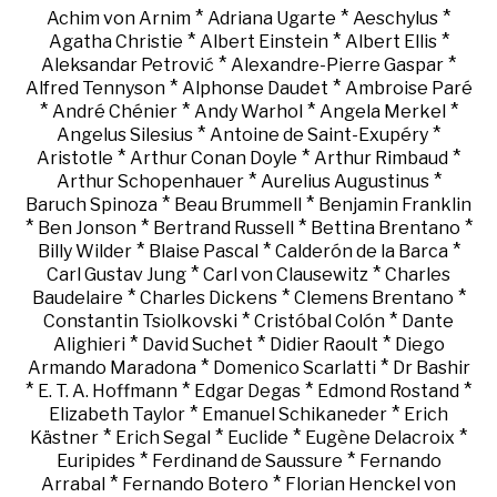
*
*
*
Achim von Arnim
Adriana Ugarte
Aeschylus
*
*
*
Agatha Christie
Albert Einstein
Albert Ellis
*
*
Aleksandar Petrović
Alexandre-Pierre Gaspar
*
*
Alfred Tennyson
Alphonse Daudet
Ambroise Paré
*
*
*
*
André Chénier
Andy Warhol
Angela Merkel
*
*
Angelus Silesius
Antoine de Saint-Exupéry
*
*
*
Aristotle
Arthur Conan Doyle
Arthur Rimbaud
*
*
Arthur Schopenhauer
Aurelius Augustinus
*
*
Baruch Spinoza
Beau Brummell
Benjamin Franklin
*
*
*
*
Ben Jonson
Bertrand Russell
Bettina Brentano
*
*
*
Billy Wilder
Blaise Pascal
Calderón de la Barca
*
*
Carl Gustav Jung
Carl von Clausewitz
Charles
*
*
*
Baudelaire
Charles Dickens
Clemens Brentano
*
*
Constantin Tsiolkovski
Cristóbal Colón
Dante
*
*
*
Alighieri
David Suchet
Didier Raoult
Diego
*
*
Armando Maradona
Domenico Scarlatti
Dr Bashir
*
*
*
*
E. T. A. Hoffmann
Edgar Degas
Edmond Rostand
*
*
Elizabeth Taylor
Emanuel Schikaneder
Erich
*
*
*
*
Kästner
Erich Segal
Euclide
Eugène Delacroix
*
*
Euripides
Ferdinand de Saussure
Fernando
*
*
Arrabal
Fernando Botero
Florian Henckel von