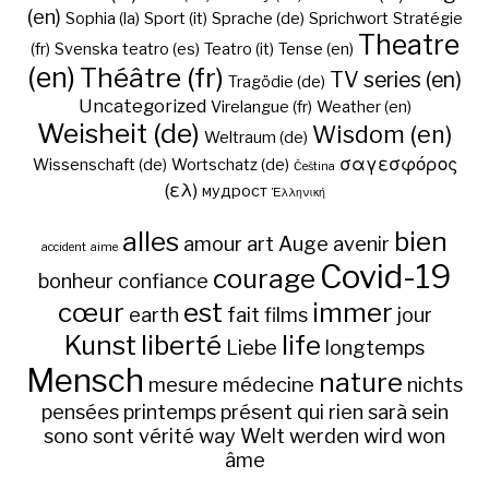
(en)
Sophia (la)
Sport (it)
Sprache (de)
Sprichwort
Stratégie
Theatre
(fr)
Svenska
teatro (es)
Teatro (it)
Tense (en)
(en)
Théâtre (fr)
TV series (en)
Tragödie (de)
Uncategorized
Virelangue (fr)
Weather (en)
Weisheit (de)
Wisdom (en)
Weltraum (de)
σαγεσφόρος
Wissenschaft (de)
Wortschatz (de)
Čeština
(ελ)
мудрост
Ἑλληνική
alles
bien
amour
art
Auge
avenir
accident
aime
Covid-19
courage
bonheur
confiance
cœur
est
immer
earth
fait
films
jour
Kunst
liberté
life
Liebe
longtemps
Mensch
nature
mesure
médecine
nichts
pensées
printemps
présent
qui
rien
sarà
sein
sono
sont
vérité
way
Welt
werden
wird
won
âme