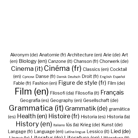
Akronym (de)
Anatomie (fr)
Architecture (en)
Arie (de)
Art
Biology (en)
(en)
Canzone (it)
Chanson (fr)
Chorwerk (de)
Cinéma (fr)
Cinema (it)
Classics (en)
Cocktail
(en)
Danse (fr)
Droit (fr)
Cрпски
Dansk
Deutsch
English
Español
Figure de style (fr)
Fable (fr)
Fashion (en)
Film (de)
Film (en)
Français
Filosofi (da)
Filosofia (it)
Geografía (es)
Geography (en)
Gesellschaft (de)
Grammatica (it)
Grammatik (de)
gramática
Health (en)
Histoire (fr)
(es)
Historia (es)
Historia (la)
History (en)
Iūs (la)
Krieg (de)
Kunst (de)
Italiano
Lied (de)
Langage (fr)
Language (en)
Lessico (it)
Latīna lingua
Literatur (de)
Literature (en)