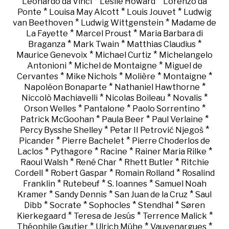
*
*
Leonardo da Vinci
Leslie Howard
Lorenzo da
*
*
*
Ponte
Louisa May Alcott
Louis Jouvet
Ludwig
*
*
van Beethoven
Ludwig Wittgenstein
Madame de
*
*
La Fayette
Marcel Proust
Maria Barbara di
*
*
*
Braganza
Mark Twain
Matthias Claudius
*
*
Maurice Genevoix
Michael Curtiz
Michelangelo
*
*
Antonioni
Michel de Montaigne
Miguel de
*
*
*
*
Cervantes
Mike Nichols
Molière
Montaigne
*
*
Napoléon Bonaparte
Nathaniel Hawthorne
*
*
*
Niccolò Machiavelli
Nicolas Boileau
Novalis
*
*
*
Orson Welles
Pantalone
Paolo Sorrentino
*
*
*
Patrick McGoohan
Paula Beer
Paul Verlaine
*
*
Percy Bysshe Shelley
Petar II Petrović Njegoš
*
*
Picander
Pierre Bachelet
Pierre Choderlos de
*
*
*
*
Laclos
Pythagore
Racine
Rainer Maria Rilke
*
*
*
Raoul Walsh
René Char
Rhett Butler
Ritchie
*
*
*
Cordell
Robert Gaspar
Romain Rolland
Rosalind
*
*
*
Franklin
Rutebeuf
S. Ioannes
Samuel Noah
*
*
*
Kramer
Sandy Dennis
San Juan de la Cruz
Saul
*
*
*
*
Dibb
Socrate
Sophocles
Stendhal
Søren
*
*
*
Kierkegaard
Teresa de Jesús
Terrence Malick
*
*
*
Théophile Gautier
Ulrich Mühe
Vauvenargues