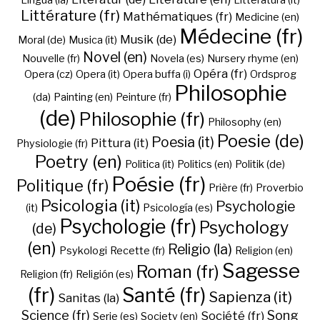
Lingua (la)
Litteratura (it)
Littérature (fr)
Mathématiques (fr)
Medicine (en)
Médecine (fr)
Musik (de)
Moral (de)
Musica (it)
Novel (en)
Nouvelle (fr)
Novela (es)
Nursery rhyme (en)
Opéra (fr)
Opera (cz)
Opera (it)
Opera buffa (i)
Ordsprog
Philosophie
(da)
Painting (en)
Peinture (fr)
(de)
Philosophie (fr)
Philosophy (en)
Poesie (de)
Poesia (it)
Pittura (it)
Physiologie (fr)
Poetry (en)
Politica (it)
Politics (en)
Politik (de)
Poésie (fr)
Politique (fr)
Prière (fr)
Proverbio
Psicologia (it)
Psychologie
(it)
Psicología (es)
Psychologie (fr)
Psychology
(de)
(en)
Religio (la)
Psykologi
Recette (fr)
Religion (en)
Sagesse
Roman (fr)
Religion (fr)
Religión (es)
(fr)
Santé (fr)
Sapienza (it)
Sanitas (la)
Science (fr)
Song
Société (fr)
Serie (es)
Society (en)