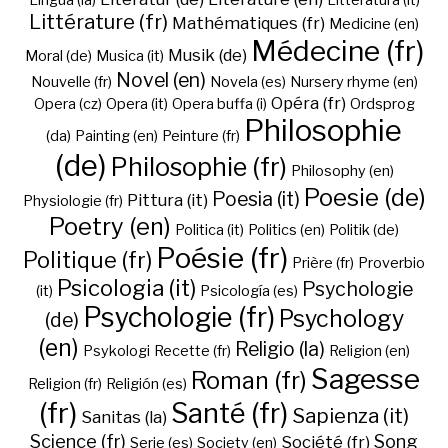
Lingua (la)
Litteratura (it)
Littérature (fr)
Mathématiques (fr)
Medicine (en)
Médecine (fr)
Musik (de)
Moral (de)
Musica (it)
Novel (en)
Nouvelle (fr)
Novela (es)
Nursery rhyme (en)
Opéra (fr)
Opera (cz)
Opera (it)
Opera buffa (i)
Ordsprog
Philosophie
(da)
Painting (en)
Peinture (fr)
(de)
Philosophie (fr)
Philosophy (en)
Poesie (de)
Poesia (it)
Pittura (it)
Physiologie (fr)
Poetry (en)
Politica (it)
Politics (en)
Politik (de)
Poésie (fr)
Politique (fr)
Prière (fr)
Proverbio
Psicologia (it)
Psychologie
(it)
Psicología (es)
Psychologie (fr)
Psychology
(de)
(en)
Religio (la)
Psykologi
Recette (fr)
Religion (en)
Sagesse
Roman (fr)
Religion (fr)
Religión (es)
(fr)
Santé (fr)
Sapienza (it)
Sanitas (la)
Science (fr)
Song
Société (fr)
Serie (es)
Society (en)