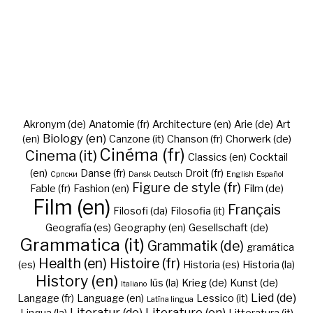
Akronym (de)
Anatomie (fr)
Architecture (en)
Arie (de)
Art
Biology (en)
(en)
Canzone (it)
Chanson (fr)
Chorwerk (de)
Cinéma (fr)
Cinema (it)
Classics (en)
Cocktail
(en)
Danse (fr)
Droit (fr)
Cрпски
Dansk
Deutsch
English
Español
Figure de style (fr)
Fable (fr)
Fashion (en)
Film (de)
Film (en)
Français
Filosofi (da)
Filosofia (it)
Geografía (es)
Geography (en)
Gesellschaft (de)
Grammatica (it)
Grammatik (de)
gramática
Health (en)
Histoire (fr)
(es)
Historia (es)
Historia (la)
History (en)
Iūs (la)
Krieg (de)
Kunst (de)
Italiano
Lied (de)
Langage (fr)
Language (en)
Lessico (it)
Latīna lingua
Literatur (de)
Literature (en)