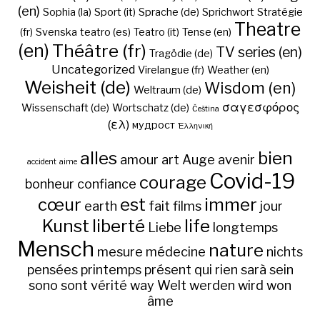
(en)
Sophia (la)
Sport (it)
Sprache (de)
Sprichwort
Stratégie
Theatre
(fr)
Svenska
teatro (es)
Teatro (it)
Tense (en)
(en)
Théâtre (fr)
TV series (en)
Tragödie (de)
Uncategorized
Virelangue (fr)
Weather (en)
Weisheit (de)
Wisdom (en)
Weltraum (de)
σαγεσφόρος
Wissenschaft (de)
Wortschatz (de)
Čeština
(ελ)
мудрост
Ἑλληνική
alles
bien
amour
art
Auge
avenir
accident
aime
Covid-19
courage
bonheur
confiance
cœur
est
immer
earth
fait
films
jour
Kunst
liberté
life
Liebe
longtemps
Mensch
nature
mesure
médecine
nichts
pensées
printemps
présent
qui
rien
sarà
sein
sono
sont
vérité
way
Welt
werden
wird
won
âme