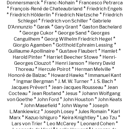
*
*
Donnersmarck
Franc-Nohain
Francesco Petrarca
*
*
François-René de Chateaubriand
Friedrich Engels
*
*
*
Friedrich Hölderlin
Friedrich Nietzsche
Friedrich
*
*
Schlegel
Friedrich von Schiller
Gabriele
*
*
*
D'Annunzio
Garak
Gary Grant
Gaston Bachelard
*
*
*
George Cukor
George Sand
Georges
*
*
Canguilhem
Georg Wilhelm Friedrich Hegel
*
*
Giorgio Agamben
Gotthold Ephraim Lessing
*
*
*
Guillaume Apollinaire
Gustave Flaubert
Hamlet
*
*
Harold Pinter
Harriet Beecher Stowe
Henri-
*
*
Georges Clouzot
Henri Janson
Henry David
*
*
*
Thoreau
Hercule Poirot
Herman Melville
*
*
Honoré de Balzac
Howard Hawks
Immanuel Kant
*
*
*
*
Ingmar Bergman
J. M. W. Turner
J. S. Bach
*
*
Jacques Prévert
Jean-Jacques Rousseau
Jean
*
*
*
Cocteau
Jean Rostand
Jesus
Johann Wolfgang
*
*
*
von Goethe
John Ford
John Houston
John Keats
*
*
*
John Masefield
John Wayne
Joseph
*
*
*
L.Mankiewicz
Joseph Losey
Jules Romain
Karl
*
*
*
*
Marx
Kazuo Ishiguro
Keira Knightley
Lao Tzu
*
*
*
Lars von Trier
Leo McCarey
Leonard Cohen