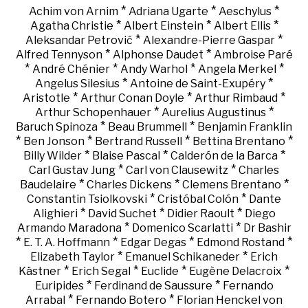
*
*
*
Achim von Arnim
Adriana Ugarte
Aeschylus
*
*
*
Agatha Christie
Albert Einstein
Albert Ellis
*
*
Aleksandar Petrović
Alexandre-Pierre Gaspar
*
*
Alfred Tennyson
Alphonse Daudet
Ambroise Paré
*
*
*
*
André Chénier
Andy Warhol
Angela Merkel
*
*
Angelus Silesius
Antoine de Saint-Exupéry
*
*
*
Aristotle
Arthur Conan Doyle
Arthur Rimbaud
*
*
Arthur Schopenhauer
Aurelius Augustinus
*
*
Baruch Spinoza
Beau Brummell
Benjamin Franklin
*
*
*
*
Ben Jonson
Bertrand Russell
Bettina Brentano
*
*
*
Billy Wilder
Blaise Pascal
Calderón de la Barca
*
*
Carl Gustav Jung
Carl von Clausewitz
Charles
*
*
*
Baudelaire
Charles Dickens
Clemens Brentano
*
*
Constantin Tsiolkovski
Cristóbal Colón
Dante
*
*
*
Alighieri
David Suchet
Didier Raoult
Diego
*
*
Armando Maradona
Domenico Scarlatti
Dr Bashir
*
*
*
*
E. T. A. Hoffmann
Edgar Degas
Edmond Rostand
*
*
Elizabeth Taylor
Emanuel Schikaneder
Erich
*
*
*
*
Kästner
Erich Segal
Euclide
Eugène Delacroix
*
*
Euripides
Ferdinand de Saussure
Fernando
*
*
Arrabal
Fernando Botero
Florian Henckel von