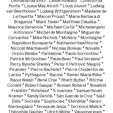
*
*
Leonardo da Vinci
Leslie Howard
Lorenzo da
*
*
*
Ponte
Louisa May Alcott
Louis Jouvet
Ludwig
*
*
van Beethoven
Ludwig Wittgenstein
Madame de
*
*
La Fayette
Marcel Proust
Maria Barbara di
*
*
*
Braganza
Mark Twain
Matthias Claudius
*
*
Maurice Genevoix
Michael Curtiz
Michelangelo
*
*
Antonioni
Michel de Montaigne
Miguel de
*
*
*
*
Cervantes
Mike Nichols
Molière
Montaigne
*
*
Napoléon Bonaparte
Nathaniel Hawthorne
*
*
*
Niccolò Machiavelli
Nicolas Boileau
Novalis
*
*
*
Orson Welles
Pantalone
Paolo Sorrentino
*
*
*
Patrick McGoohan
Paula Beer
Paul Verlaine
*
*
Percy Bysshe Shelley
Petar II Petrović Njegoš
*
*
Picander
Pierre Bachelet
Pierre Choderlos de
*
*
*
*
Laclos
Pythagore
Racine
Rainer Maria Rilke
*
*
*
Raoul Walsh
René Char
Rhett Butler
Ritchie
*
*
*
Cordell
Robert Gaspar
Romain Rolland
Rosalind
*
*
*
Franklin
Rutebeuf
S. Ioannes
Samuel Noah
*
*
*
Kramer
Sandy Dennis
San Juan de la Cruz
Saul
*
*
*
*
Dibb
Socrate
Sophocles
Stendhal
Søren
*
*
*
Kierkegaard
Teresa de Jesús
Terrence Malick
*
*
*
Théophile Gautier
Ulrich Mühe
Vauvenargues