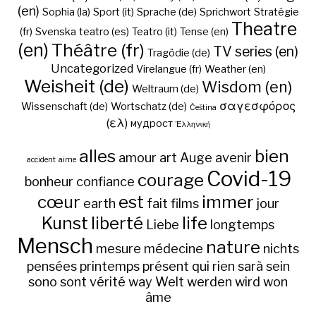
(en)
Sophia (la)
Sport (it)
Sprache (de)
Sprichwort
Stratégie
Theatre
(fr)
Svenska
teatro (es)
Teatro (it)
Tense (en)
(en)
Théâtre (fr)
TV series (en)
Tragödie (de)
Uncategorized
Virelangue (fr)
Weather (en)
Weisheit (de)
Wisdom (en)
Weltraum (de)
σαγεσφόρος
Wissenschaft (de)
Wortschatz (de)
Čeština
(ελ)
мудрост
Ἑλληνική
alles
bien
amour
art
Auge
avenir
accident
aime
Covid-19
courage
bonheur
confiance
cœur
est
immer
earth
fait
films
jour
Kunst
liberté
life
Liebe
longtemps
Mensch
nature
mesure
médecine
nichts
pensées
printemps
présent
qui
rien
sarà
sein
sono
sont
vérité
way
Welt
werden
wird
won
âme