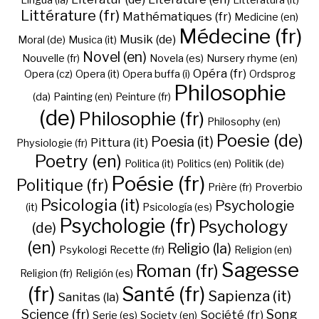
Lingua (la)
Litteratura (it)
Littérature (fr)
Mathématiques (fr)
Medicine (en)
Médecine (fr)
Musik (de)
Moral (de)
Musica (it)
Novel (en)
Nouvelle (fr)
Novela (es)
Nursery rhyme (en)
Opéra (fr)
Opera (cz)
Opera (it)
Opera buffa (i)
Ordsprog
Philosophie
(da)
Painting (en)
Peinture (fr)
(de)
Philosophie (fr)
Philosophy (en)
Poesie (de)
Poesia (it)
Pittura (it)
Physiologie (fr)
Poetry (en)
Politica (it)
Politics (en)
Politik (de)
Poésie (fr)
Politique (fr)
Prière (fr)
Proverbio
Psicologia (it)
Psychologie
(it)
Psicología (es)
Psychologie (fr)
Psychology
(de)
(en)
Religio (la)
Psykologi
Recette (fr)
Religion (en)
Sagesse
Roman (fr)
Religion (fr)
Religión (es)
(fr)
Santé (fr)
Sapienza (it)
Sanitas (la)
Science (fr)
Song
Société (fr)
Serie (es)
Society (en)