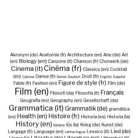
Akronym (de)
Anatomie (fr)
Architecture (en)
Arie (de)
Art
Biology (en)
(en)
Canzone (it)
Chanson (fr)
Chorwerk (de)
Cinéma (fr)
Cinema (it)
Classics (en)
Cocktail
(en)
Danse (fr)
Droit (fr)
Cрпски
Dansk
Deutsch
English
Español
Figure de style (fr)
Fable (fr)
Fashion (en)
Film (de)
Film (en)
Français
Filosofi (da)
Filosofia (it)
Geografía (es)
Geography (en)
Gesellschaft (de)
Grammatica (it)
Grammatik (de)
gramática
Health (en)
Histoire (fr)
(es)
Historia (es)
Historia (la)
History (en)
Iūs (la)
Krieg (de)
Kunst (de)
Italiano
Lied (de)
Langage (fr)
Language (en)
Lessico (it)
Latīna lingua
Literatur (de)
Literature (en)