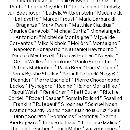
*
*
Leonardo da Vinci
Leslie Howard
Lorenzo da
*
*
*
Ponte
Louisa May Alcott
Louis Jouvet
Ludwig
*
*
van Beethoven
Ludwig Wittgenstein
Madame de
*
*
La Fayette
Marcel Proust
Maria Barbara di
*
*
*
Braganza
Mark Twain
Matthias Claudius
*
*
Maurice Genevoix
Michael Curtiz
Michelangelo
*
*
Antonioni
Michel de Montaigne
Miguel de
*
*
*
*
Cervantes
Mike Nichols
Molière
Montaigne
*
*
Napoléon Bonaparte
Nathaniel Hawthorne
*
*
*
Niccolò Machiavelli
Nicolas Boileau
Novalis
*
*
*
Orson Welles
Pantalone
Paolo Sorrentino
*
*
*
Patrick McGoohan
Paula Beer
Paul Verlaine
*
*
Percy Bysshe Shelley
Petar II Petrović Njegoš
*
*
Picander
Pierre Bachelet
Pierre Choderlos de
*
*
*
*
Laclos
Pythagore
Racine
Rainer Maria Rilke
*
*
*
Raoul Walsh
René Char
Rhett Butler
Ritchie
*
*
*
Cordell
Robert Gaspar
Romain Rolland
Rosalind
*
*
*
Franklin
Rutebeuf
S. Ioannes
Samuel Noah
*
*
*
Kramer
Sandy Dennis
San Juan de la Cruz
Saul
*
*
*
*
Dibb
Socrate
Sophocles
Stendhal
Søren
*
*
*
Kierkegaard
Teresa de Jesús
Terrence Malick
*
*
*
Théophile Gautier
Ulrich Mühe
Vauvenargues