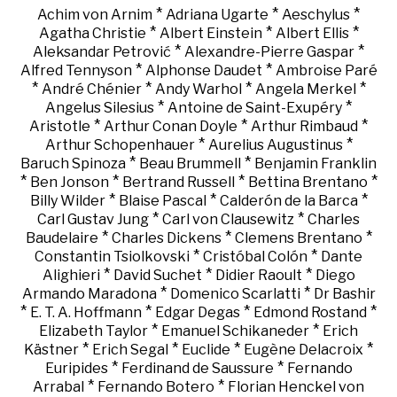
*
*
*
Achim von Arnim
Adriana Ugarte
Aeschylus
*
*
*
Agatha Christie
Albert Einstein
Albert Ellis
*
*
Aleksandar Petrović
Alexandre-Pierre Gaspar
*
*
Alfred Tennyson
Alphonse Daudet
Ambroise Paré
*
*
*
*
André Chénier
Andy Warhol
Angela Merkel
*
*
Angelus Silesius
Antoine de Saint-Exupéry
*
*
*
Aristotle
Arthur Conan Doyle
Arthur Rimbaud
*
*
Arthur Schopenhauer
Aurelius Augustinus
*
*
Baruch Spinoza
Beau Brummell
Benjamin Franklin
*
*
*
*
Ben Jonson
Bertrand Russell
Bettina Brentano
*
*
*
Billy Wilder
Blaise Pascal
Calderón de la Barca
*
*
Carl Gustav Jung
Carl von Clausewitz
Charles
*
*
*
Baudelaire
Charles Dickens
Clemens Brentano
*
*
Constantin Tsiolkovski
Cristóbal Colón
Dante
*
*
*
Alighieri
David Suchet
Didier Raoult
Diego
*
*
Armando Maradona
Domenico Scarlatti
Dr Bashir
*
*
*
*
E. T. A. Hoffmann
Edgar Degas
Edmond Rostand
*
*
Elizabeth Taylor
Emanuel Schikaneder
Erich
*
*
*
*
Kästner
Erich Segal
Euclide
Eugène Delacroix
*
*
Euripides
Ferdinand de Saussure
Fernando
*
*
Arrabal
Fernando Botero
Florian Henckel von