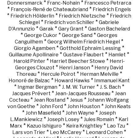
*
*
Donnersmarck
Franc-Nohain
Francesco Petrarca
*
*
François-René de Chateaubriand
Friedrich Engels
*
*
*
Friedrich Hölderlin
Friedrich Nietzsche
Friedrich
*
*
Schlegel
Friedrich von Schiller
Gabriele
*
*
*
D'Annunzio
Garak
Gary Grant
Gaston Bachelard
*
*
*
George Cukor
George Sand
Georges
*
*
Canguilhem
Georg Wilhelm Friedrich Hegel
*
*
Giorgio Agamben
Gotthold Ephraim Lessing
*
*
*
Guillaume Apollinaire
Gustave Flaubert
Hamlet
*
*
Harold Pinter
Harriet Beecher Stowe
Henri-
*
*
Georges Clouzot
Henri Janson
Henry David
*
*
*
Thoreau
Hercule Poirot
Herman Melville
*
*
Honoré de Balzac
Howard Hawks
Immanuel Kant
*
*
*
*
Ingmar Bergman
J. M. W. Turner
J. S. Bach
*
*
Jacques Prévert
Jean-Jacques Rousseau
Jean
*
*
*
Cocteau
Jean Rostand
Jesus
Johann Wolfgang
*
*
*
von Goethe
John Ford
John Houston
John Keats
*
*
*
John Masefield
John Wayne
Joseph
*
*
*
L.Mankiewicz
Joseph Losey
Jules Romain
Karl
*
*
*
*
Marx
Kazuo Ishiguro
Keira Knightley
Lao Tzu
*
*
*
Lars von Trier
Leo McCarey
Leonard Cohen