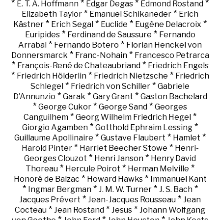
*
*
*
*
E. T. A. Hoffmann
Edgar Degas
Edmond Rostand
*
*
Elizabeth Taylor
Emanuel Schikaneder
Erich
*
*
*
*
Kästner
Erich Segal
Euclide
Eugène Delacroix
*
*
Euripides
Ferdinand de Saussure
Fernando
*
*
Arrabal
Fernando Botero
Florian Henckel von
*
*
Donnersmarck
Franc-Nohain
Francesco Petrarca
*
*
François-René de Chateaubriand
Friedrich Engels
*
*
*
Friedrich Hölderlin
Friedrich Nietzsche
Friedrich
*
*
Schlegel
Friedrich von Schiller
Gabriele
*
*
*
D'Annunzio
Garak
Gary Grant
Gaston Bachelard
*
*
*
George Cukor
George Sand
Georges
*
*
Canguilhem
Georg Wilhelm Friedrich Hegel
*
*
Giorgio Agamben
Gotthold Ephraim Lessing
*
*
*
Guillaume Apollinaire
Gustave Flaubert
Hamlet
*
*
Harold Pinter
Harriet Beecher Stowe
Henri-
*
*
Georges Clouzot
Henri Janson
Henry David
*
*
*
Thoreau
Hercule Poirot
Herman Melville
*
*
Honoré de Balzac
Howard Hawks
Immanuel Kant
*
*
*
*
Ingmar Bergman
J. M. W. Turner
J. S. Bach
*
*
Jacques Prévert
Jean-Jacques Rousseau
Jean
*
*
*
Cocteau
Jean Rostand
Jesus
Johann Wolfgang
*
*
*