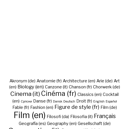
Akronym (de)
Anatomie (fr)
Architecture (en)
Arie (de)
Art
Biology (en)
(en)
Canzone (it)
Chanson (fr)
Chorwerk (de)
Cinéma (fr)
Cinema (it)
Classics (en)
Cocktail
(en)
Danse (fr)
Droit (fr)
Cрпски
Dansk
Deutsch
English
Español
Figure de style (fr)
Fable (fr)
Fashion (en)
Film (de)
Film (en)
Français
Filosofi (da)
Filosofia (it)
Geografía (es)
Geography (en)
Gesellschaft (de)