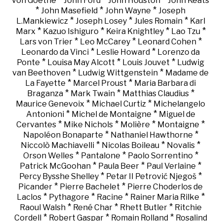
von Goethe
John Ford
John Houston
John Keats
*
*
*
John Masefield
John Wayne
Joseph
*
*
*
L.Mankiewicz
Joseph Losey
Jules Romain
Karl
*
*
*
*
Marx
Kazuo Ishiguro
Keira Knightley
Lao Tzu
*
*
*
Lars von Trier
Leo McCarey
Leonard Cohen
*
*
Leonardo da Vinci
Leslie Howard
Lorenzo da
*
*
*
Ponte
Louisa May Alcott
Louis Jouvet
Ludwig
*
*
van Beethoven
Ludwig Wittgenstein
Madame de
*
*
La Fayette
Marcel Proust
Maria Barbara di
*
*
*
Braganza
Mark Twain
Matthias Claudius
*
*
Maurice Genevoix
Michael Curtiz
Michelangelo
*
*
Antonioni
Michel de Montaigne
Miguel de
*
*
*
*
Cervantes
Mike Nichols
Molière
Montaigne
*
*
Napoléon Bonaparte
Nathaniel Hawthorne
*
*
*
Niccolò Machiavelli
Nicolas Boileau
Novalis
*
*
*
Orson Welles
Pantalone
Paolo Sorrentino
*
*
*
Patrick McGoohan
Paula Beer
Paul Verlaine
*
*
Percy Bysshe Shelley
Petar II Petrović Njegoš
*
*
Picander
Pierre Bachelet
Pierre Choderlos de
*
*
*
*
Laclos
Pythagore
Racine
Rainer Maria Rilke
*
*
*
Raoul Walsh
René Char
Rhett Butler
Ritchie
*
*
*
Cordell
Robert Gaspar
Romain Rolland
Rosalind