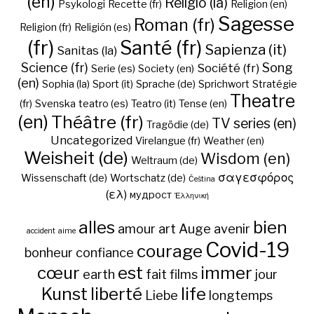
(en)
Religio (la)
Psykologi
Recette (fr)
Religion (en)
Sagesse
Roman (fr)
Religion (fr)
Religión (es)
(fr)
Santé (fr)
Sapienza (it)
Sanitas (la)
Science (fr)
Song
Société (fr)
Serie (es)
Society (en)
(en)
Sophia (la)
Sport (it)
Sprache (de)
Sprichwort
Stratégie
Theatre
(fr)
Svenska
teatro (es)
Teatro (it)
Tense (en)
(en)
Théâtre (fr)
TV series (en)
Tragödie (de)
Uncategorized
Virelangue (fr)
Weather (en)
Weisheit (de)
Wisdom (en)
Weltraum (de)
σαγεσφόρος
Wissenschaft (de)
Wortschatz (de)
Čeština
(ελ)
мудрост
Ἑλληνική
alles
bien
amour
art
Auge
avenir
accident
aime
Covid-19
courage
bonheur
confiance
cœur
est
immer
earth
fait
films
jour
Kunst
liberté
life
Liebe
longtemps