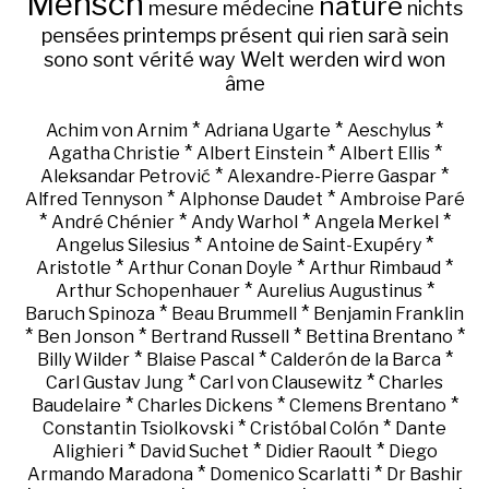
Mensch
nature
mesure
médecine
nichts
pensées
printemps
présent
qui
rien
sarà
sein
sono
sont
vérité
way
Welt
werden
wird
won
âme
*
*
*
Achim von Arnim
Adriana Ugarte
Aeschylus
*
*
*
Agatha Christie
Albert Einstein
Albert Ellis
*
*
Aleksandar Petrović
Alexandre-Pierre Gaspar
*
*
Alfred Tennyson
Alphonse Daudet
Ambroise Paré
*
*
*
*
André Chénier
Andy Warhol
Angela Merkel
*
*
Angelus Silesius
Antoine de Saint-Exupéry
*
*
*
Aristotle
Arthur Conan Doyle
Arthur Rimbaud
*
*
Arthur Schopenhauer
Aurelius Augustinus
*
*
Baruch Spinoza
Beau Brummell
Benjamin Franklin
*
*
*
*
Ben Jonson
Bertrand Russell
Bettina Brentano
*
*
*
Billy Wilder
Blaise Pascal
Calderón de la Barca
*
*
Carl Gustav Jung
Carl von Clausewitz
Charles
*
*
*
Baudelaire
Charles Dickens
Clemens Brentano
*
*
Constantin Tsiolkovski
Cristóbal Colón
Dante
*
*
*
Alighieri
David Suchet
Didier Raoult
Diego
*
*
Armando Maradona
Domenico Scarlatti
Dr Bashir