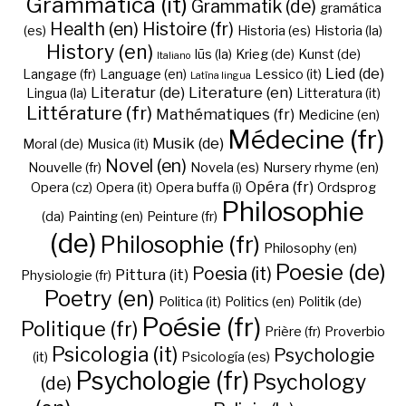
Grammatica (it)
Grammatik (de)
gramática
Health (en)
Histoire (fr)
(es)
Historia (es)
Historia (la)
History (en)
Iūs (la)
Krieg (de)
Kunst (de)
Italiano
Lied (de)
Langage (fr)
Language (en)
Lessico (it)
Latīna lingua
Literatur (de)
Literature (en)
Lingua (la)
Litteratura (it)
Littérature (fr)
Mathématiques (fr)
Medicine (en)
Médecine (fr)
Musik (de)
Moral (de)
Musica (it)
Novel (en)
Nouvelle (fr)
Novela (es)
Nursery rhyme (en)
Opéra (fr)
Opera (cz)
Opera (it)
Opera buffa (i)
Ordsprog
Philosophie
(da)
Painting (en)
Peinture (fr)
(de)
Philosophie (fr)
Philosophy (en)
Poesie (de)
Poesia (it)
Pittura (it)
Physiologie (fr)
Poetry (en)
Politica (it)
Politics (en)
Politik (de)
Poésie (fr)
Politique (fr)
Prière (fr)
Proverbio
Psicologia (it)
Psychologie
(it)
Psicología (es)
Psychologie (fr)
Psychology
(de)