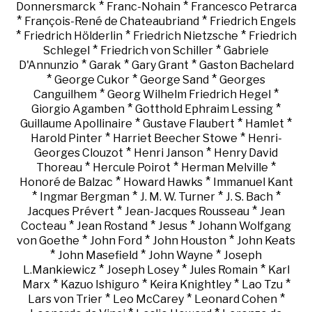
*
*
Donnersmarck
Franc-Nohain
Francesco Petrarca
*
*
François-René de Chateaubriand
Friedrich Engels
*
*
*
Friedrich Hölderlin
Friedrich Nietzsche
Friedrich
*
*
Schlegel
Friedrich von Schiller
Gabriele
*
*
*
D'Annunzio
Garak
Gary Grant
Gaston Bachelard
*
*
*
George Cukor
George Sand
Georges
*
*
Canguilhem
Georg Wilhelm Friedrich Hegel
*
*
Giorgio Agamben
Gotthold Ephraim Lessing
*
*
*
Guillaume Apollinaire
Gustave Flaubert
Hamlet
*
*
Harold Pinter
Harriet Beecher Stowe
Henri-
*
*
Georges Clouzot
Henri Janson
Henry David
*
*
*
Thoreau
Hercule Poirot
Herman Melville
*
*
Honoré de Balzac
Howard Hawks
Immanuel Kant
*
*
*
*
Ingmar Bergman
J. M. W. Turner
J. S. Bach
*
*
Jacques Prévert
Jean-Jacques Rousseau
Jean
*
*
*
Cocteau
Jean Rostand
Jesus
Johann Wolfgang
*
*
*
von Goethe
John Ford
John Houston
John Keats
*
*
*
John Masefield
John Wayne
Joseph
*
*
*
L.Mankiewicz
Joseph Losey
Jules Romain
Karl
*
*
*
*
Marx
Kazuo Ishiguro
Keira Knightley
Lao Tzu
*
*
*
Lars von Trier
Leo McCarey
Leonard Cohen