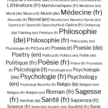
Lingua (la)
Litteratura (it)
Littérature (fr)
Mathématiques (fr)
Medicine (en)
Médecine (fr)
Musik (de)
Moral (de)
Musica (it)
Novel (en)
Nouvelle (fr)
Novela (es)
Nursery rhyme (en)
Opéra (fr)
Opera (cz)
Opera (it)
Opera buffa (i)
Ordsprog
Philosophie
(da)
Painting (en)
Peinture (fr)
(de)
Philosophie (fr)
Philosophy (en)
Poesie (de)
Poesia (it)
Pittura (it)
Physiologie (fr)
Poetry (en)
Politica (it)
Politics (en)
Politik (de)
Poésie (fr)
Politique (fr)
Prière (fr)
Proverbio
Psicologia (it)
Psychologie
(it)
Psicología (es)
Psychologie (fr)
Psychology
(de)
(en)
Religio (la)
Psykologi
Recette (fr)
Religion (en)
Sagesse
Roman (fr)
Religion (fr)
Religión (es)
(fr)
Santé (fr)
Sapienza (it)
Sanitas (la)
Science (fr)
Song
Société (fr)
Serie (es)
Society (en)