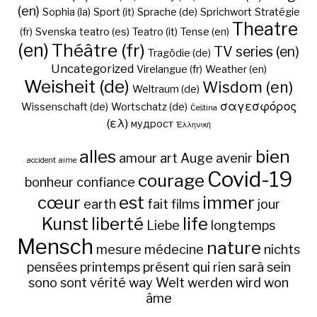
(en)
Sophia (la)
Sport (it)
Sprache (de)
Sprichwort
Stratégie
Theatre
(fr)
Svenska
teatro (es)
Teatro (it)
Tense (en)
(en)
Théâtre (fr)
TV series (en)
Tragödie (de)
Uncategorized
Virelangue (fr)
Weather (en)
Weisheit (de)
Wisdom (en)
Weltraum (de)
σαγεσφόρος
Wissenschaft (de)
Wortschatz (de)
Čeština
(ελ)
мудрост
Ἑλληνική
alles
bien
amour
art
Auge
avenir
accident
aime
Covid-19
courage
bonheur
confiance
cœur
est
immer
earth
fait
films
jour
Kunst
liberté
life
Liebe
longtemps
Mensch
nature
mesure
médecine
nichts
pensées
printemps
présent
qui
rien
sarà
sein
sono
sont
vérité
way
Welt
werden
wird
won
âme