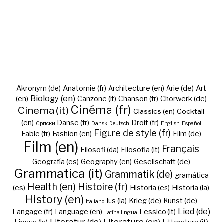
Akronym (de)
Anatomie (fr)
Architecture (en)
Arie (de)
Art
Biology (en)
(en)
Canzone (it)
Chanson (fr)
Chorwerk (de)
Cinéma (fr)
Cinema (it)
Classics (en)
Cocktail
(en)
Danse (fr)
Droit (fr)
Cрпски
Dansk
Deutsch
English
Español
Figure de style (fr)
Fable (fr)
Fashion (en)
Film (de)
Film (en)
Français
Filosofi (da)
Filosofia (it)
Geografía (es)
Geography (en)
Gesellschaft (de)
Grammatica (it)
Grammatik (de)
gramática
Health (en)
Histoire (fr)
(es)
Historia (es)
Historia (la)
History (en)
Iūs (la)
Krieg (de)
Kunst (de)
Italiano
Lied (de)
Langage (fr)
Language (en)
Lessico (it)
Latīna lingua
Literatur (de)
Literature (en)