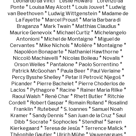
*
*
Leonardo da Vinci
Leslie Howard
Lorenzo da
*
*
*
Ponte
Louisa May Alcott
Louis Jouvet
Ludwig
*
*
van Beethoven
Ludwig Wittgenstein
Madame de
*
*
La Fayette
Marcel Proust
Maria Barbara di
*
*
*
Braganza
Mark Twain
Matthias Claudius
*
*
Maurice Genevoix
Michael Curtiz
Michelangelo
*
*
Antonioni
Michel de Montaigne
Miguel de
*
*
*
*
Cervantes
Mike Nichols
Molière
Montaigne
*
*
Napoléon Bonaparte
Nathaniel Hawthorne
*
*
*
Niccolò Machiavelli
Nicolas Boileau
Novalis
*
*
*
Orson Welles
Pantalone
Paolo Sorrentino
*
*
*
Patrick McGoohan
Paula Beer
Paul Verlaine
*
*
Percy Bysshe Shelley
Petar II Petrović Njegoš
*
*
Picander
Pierre Bachelet
Pierre Choderlos de
*
*
*
*
Laclos
Pythagore
Racine
Rainer Maria Rilke
*
*
*
Raoul Walsh
René Char
Rhett Butler
Ritchie
*
*
*
Cordell
Robert Gaspar
Romain Rolland
Rosalind
*
*
*
Franklin
Rutebeuf
S. Ioannes
Samuel Noah
*
*
*
Kramer
Sandy Dennis
San Juan de la Cruz
Saul
*
*
*
*
Dibb
Socrate
Sophocles
Stendhal
Søren
*
*
*
Kierkegaard
Teresa de Jesús
Terrence Malick
*
*
*
Théophile Gautier
Ulrich Mühe
Vauvenargues