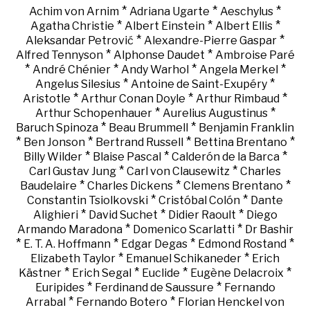
*
*
*
Achim von Arnim
Adriana Ugarte
Aeschylus
*
*
*
Agatha Christie
Albert Einstein
Albert Ellis
*
*
Aleksandar Petrović
Alexandre-Pierre Gaspar
*
*
Alfred Tennyson
Alphonse Daudet
Ambroise Paré
*
*
*
*
André Chénier
Andy Warhol
Angela Merkel
*
*
Angelus Silesius
Antoine de Saint-Exupéry
*
*
*
Aristotle
Arthur Conan Doyle
Arthur Rimbaud
*
*
Arthur Schopenhauer
Aurelius Augustinus
*
*
Baruch Spinoza
Beau Brummell
Benjamin Franklin
*
*
*
*
Ben Jonson
Bertrand Russell
Bettina Brentano
*
*
*
Billy Wilder
Blaise Pascal
Calderón de la Barca
*
*
Carl Gustav Jung
Carl von Clausewitz
Charles
*
*
*
Baudelaire
Charles Dickens
Clemens Brentano
*
*
Constantin Tsiolkovski
Cristóbal Colón
Dante
*
*
*
Alighieri
David Suchet
Didier Raoult
Diego
*
*
Armando Maradona
Domenico Scarlatti
Dr Bashir
*
*
*
*
E. T. A. Hoffmann
Edgar Degas
Edmond Rostand
*
*
Elizabeth Taylor
Emanuel Schikaneder
Erich
*
*
*
*
Kästner
Erich Segal
Euclide
Eugène Delacroix
*
*
Euripides
Ferdinand de Saussure
Fernando
*
*
Arrabal
Fernando Botero
Florian Henckel von