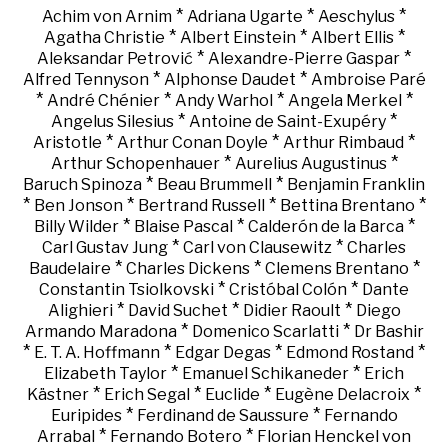
*
*
*
Achim von Arnim
Adriana Ugarte
Aeschylus
*
*
*
Agatha Christie
Albert Einstein
Albert Ellis
*
*
Aleksandar Petrović
Alexandre-Pierre Gaspar
*
*
Alfred Tennyson
Alphonse Daudet
Ambroise Paré
*
*
*
*
André Chénier
Andy Warhol
Angela Merkel
*
*
Angelus Silesius
Antoine de Saint-Exupéry
*
*
*
Aristotle
Arthur Conan Doyle
Arthur Rimbaud
*
*
Arthur Schopenhauer
Aurelius Augustinus
*
*
Baruch Spinoza
Beau Brummell
Benjamin Franklin
*
*
*
*
Ben Jonson
Bertrand Russell
Bettina Brentano
*
*
*
Billy Wilder
Blaise Pascal
Calderón de la Barca
*
*
Carl Gustav Jung
Carl von Clausewitz
Charles
*
*
*
Baudelaire
Charles Dickens
Clemens Brentano
*
*
Constantin Tsiolkovski
Cristóbal Colón
Dante
*
*
*
Alighieri
David Suchet
Didier Raoult
Diego
*
*
Armando Maradona
Domenico Scarlatti
Dr Bashir
*
*
*
*
E. T. A. Hoffmann
Edgar Degas
Edmond Rostand
*
*
Elizabeth Taylor
Emanuel Schikaneder
Erich
*
*
*
*
Kästner
Erich Segal
Euclide
Eugène Delacroix
*
*
Euripides
Ferdinand de Saussure
Fernando
*
*
Arrabal
Fernando Botero
Florian Henckel von