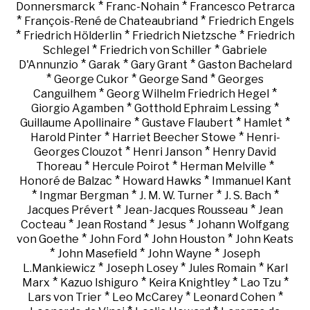
*
*
Donnersmarck
Franc-Nohain
Francesco Petrarca
*
*
François-René de Chateaubriand
Friedrich Engels
*
*
*
Friedrich Hölderlin
Friedrich Nietzsche
Friedrich
*
*
Schlegel
Friedrich von Schiller
Gabriele
*
*
*
D'Annunzio
Garak
Gary Grant
Gaston Bachelard
*
*
*
George Cukor
George Sand
Georges
*
*
Canguilhem
Georg Wilhelm Friedrich Hegel
*
*
Giorgio Agamben
Gotthold Ephraim Lessing
*
*
*
Guillaume Apollinaire
Gustave Flaubert
Hamlet
*
*
Harold Pinter
Harriet Beecher Stowe
Henri-
*
*
Georges Clouzot
Henri Janson
Henry David
*
*
*
Thoreau
Hercule Poirot
Herman Melville
*
*
Honoré de Balzac
Howard Hawks
Immanuel Kant
*
*
*
*
Ingmar Bergman
J. M. W. Turner
J. S. Bach
*
*
Jacques Prévert
Jean-Jacques Rousseau
Jean
*
*
*
Cocteau
Jean Rostand
Jesus
Johann Wolfgang
*
*
*
von Goethe
John Ford
John Houston
John Keats
*
*
*
John Masefield
John Wayne
Joseph
*
*
*
L.Mankiewicz
Joseph Losey
Jules Romain
Karl
*
*
*
*
Marx
Kazuo Ishiguro
Keira Knightley
Lao Tzu
*
*
*
Lars von Trier
Leo McCarey
Leonard Cohen