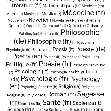
Lingua (la)
Litteratura (it)
Littérature (fr)
Mathématiques (fr)
Medicine (en)
Médecine (fr)
Musik (de)
Moral (de)
Musica (it)
Novel (en)
Nouvelle (fr)
Novela (es)
Nursery rhyme (en)
Opéra (fr)
Opera (cz)
Opera (it)
Opera buffa (i)
Ordsprog
Philosophie
(da)
Painting (en)
Peinture (fr)
(de)
Philosophie (fr)
Philosophy (en)
Poesie (de)
Poesia (it)
Pittura (it)
Physiologie (fr)
Poetry (en)
Politica (it)
Politics (en)
Politik (de)
Poésie (fr)
Politique (fr)
Prière (fr)
Proverbio
Psicologia (it)
Psychologie
(it)
Psicología (es)
Psychologie (fr)
Psychology
(de)
(en)
Religio (la)
Psykologi
Recette (fr)
Religion (en)
Sagesse
Roman (fr)
Religion (fr)
Religión (es)
(fr)
Santé (fr)
Sapienza (it)
Sanitas (la)
Science (fr)
Song
Société (fr)
Serie (es)
Society (en)