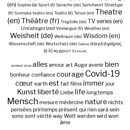
(en)
Sophia (la)
Sport (it)
Sprache (de)
Sprichwort
Stratégie
Theatre
(fr)
Svenska
teatro (es)
Teatro (it)
Tense (en)
(en)
Théâtre (fr)
TV series (en)
Tragödie (de)
Uncategorized
Virelangue (fr)
Weather (en)
Weisheit (de)
Wisdom (en)
Weltraum (de)
σαγεσφόρος
Wissenschaft (de)
Wortschatz (de)
Čeština
(ελ)
мудрост
Ἑλληνική
alles
bien
amour
art
Auge
avenir
accident
aime
Covid-19
courage
bonheur
confiance
cœur
est
immer
earth
fait
films
jour
Kunst
liberté
life
Liebe
longtemps
Mensch
nature
mesure
médecine
nichts
pensées
printemps
présent
qui
rien
sarà
sein
sono
sont
vérité
way
Welt
werden
wird
won
âme