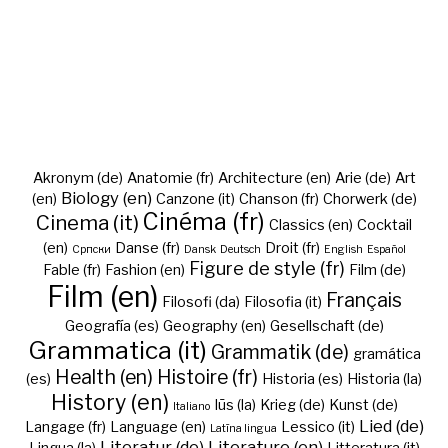
Akronym (de)
Anatomie (fr)
Architecture (en)
Arie (de)
Art
Biology (en)
(en)
Canzone (it)
Chanson (fr)
Chorwerk (de)
Cinéma (fr)
Cinema (it)
Classics (en)
Cocktail
(en)
Danse (fr)
Droit (fr)
Cрпски
Dansk
Deutsch
English
Español
Figure de style (fr)
Fable (fr)
Fashion (en)
Film (de)
Film (en)
Français
Filosofi (da)
Filosofia (it)
Geografía (es)
Geography (en)
Gesellschaft (de)
Grammatica (it)
Grammatik (de)
gramática
Health (en)
Histoire (fr)
(es)
Historia (es)
Historia (la)
History (en)
Iūs (la)
Krieg (de)
Kunst (de)
Italiano
Lied (de)
Langage (fr)
Language (en)
Lessico (it)
Latīna lingua
Literatur (de)
Literature (en)