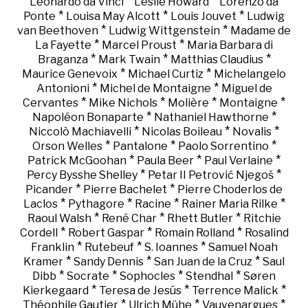
*
*
Leonardo da Vinci
Leslie Howard
Lorenzo da
*
*
*
Ponte
Louisa May Alcott
Louis Jouvet
Ludwig
*
*
van Beethoven
Ludwig Wittgenstein
Madame de
*
*
La Fayette
Marcel Proust
Maria Barbara di
*
*
*
Braganza
Mark Twain
Matthias Claudius
*
*
Maurice Genevoix
Michael Curtiz
Michelangelo
*
*
Antonioni
Michel de Montaigne
Miguel de
*
*
*
*
Cervantes
Mike Nichols
Molière
Montaigne
*
*
Napoléon Bonaparte
Nathaniel Hawthorne
*
*
*
Niccolò Machiavelli
Nicolas Boileau
Novalis
*
*
*
Orson Welles
Pantalone
Paolo Sorrentino
*
*
*
Patrick McGoohan
Paula Beer
Paul Verlaine
*
*
Percy Bysshe Shelley
Petar II Petrović Njegoš
*
*
Picander
Pierre Bachelet
Pierre Choderlos de
*
*
*
*
Laclos
Pythagore
Racine
Rainer Maria Rilke
*
*
*
Raoul Walsh
René Char
Rhett Butler
Ritchie
*
*
*
Cordell
Robert Gaspar
Romain Rolland
Rosalind
*
*
*
Franklin
Rutebeuf
S. Ioannes
Samuel Noah
*
*
*
Kramer
Sandy Dennis
San Juan de la Cruz
Saul
*
*
*
*
Dibb
Socrate
Sophocles
Stendhal
Søren
*
*
*
Kierkegaard
Teresa de Jesús
Terrence Malick
*
*
*
Théophile Gautier
Ulrich Mühe
Vauvenargues