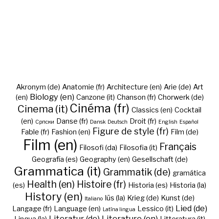
Akronym (de)
Anatomie (fr)
Architecture (en)
Arie (de)
Art
Biology (en)
(en)
Canzone (it)
Chanson (fr)
Chorwerk (de)
Cinéma (fr)
Cinema (it)
Classics (en)
Cocktail
(en)
Danse (fr)
Droit (fr)
Cрпски
Dansk
Deutsch
English
Español
Figure de style (fr)
Fable (fr)
Fashion (en)
Film (de)
Film (en)
Français
Filosofi (da)
Filosofia (it)
Geografía (es)
Geography (en)
Gesellschaft (de)
Grammatica (it)
Grammatik (de)
gramática
Health (en)
Histoire (fr)
(es)
Historia (es)
Historia (la)
History (en)
Iūs (la)
Krieg (de)
Kunst (de)
Italiano
Lied (de)
Langage (fr)
Language (en)
Lessico (it)
Latīna lingua
Literatur (de)
Literature (en)