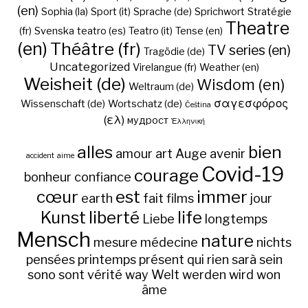
(en)
Sophia (la)
Sport (it)
Sprache (de)
Sprichwort
Stratégie
Theatre
(fr)
Svenska
teatro (es)
Teatro (it)
Tense (en)
(en)
Théâtre (fr)
TV series (en)
Tragödie (de)
Uncategorized
Virelangue (fr)
Weather (en)
Weisheit (de)
Wisdom (en)
Weltraum (de)
σαγεσφόρος
Wissenschaft (de)
Wortschatz (de)
Čeština
(ελ)
мудрост
Ἑλληνική
alles
bien
amour
art
Auge
avenir
accident
aime
Covid-19
courage
bonheur
confiance
cœur
est
immer
earth
fait
films
jour
Kunst
liberté
life
Liebe
longtemps
Mensch
nature
mesure
médecine
nichts
pensées
printemps
présent
qui
rien
sarà
sein
sono
sont
vérité
way
Welt
werden
wird
won
âme