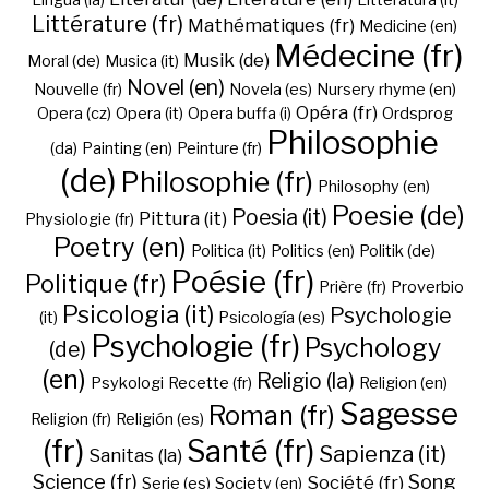
Lingua (la)
Litteratura (it)
Littérature (fr)
Mathématiques (fr)
Medicine (en)
Médecine (fr)
Musik (de)
Moral (de)
Musica (it)
Novel (en)
Nouvelle (fr)
Novela (es)
Nursery rhyme (en)
Opéra (fr)
Opera (cz)
Opera (it)
Opera buffa (i)
Ordsprog
Philosophie
(da)
Painting (en)
Peinture (fr)
(de)
Philosophie (fr)
Philosophy (en)
Poesie (de)
Poesia (it)
Pittura (it)
Physiologie (fr)
Poetry (en)
Politica (it)
Politics (en)
Politik (de)
Poésie (fr)
Politique (fr)
Prière (fr)
Proverbio
Psicologia (it)
Psychologie
(it)
Psicología (es)
Psychologie (fr)
Psychology
(de)
(en)
Religio (la)
Psykologi
Recette (fr)
Religion (en)
Sagesse
Roman (fr)
Religion (fr)
Religión (es)
(fr)
Santé (fr)
Sapienza (it)
Sanitas (la)
Science (fr)
Song
Société (fr)
Serie (es)
Society (en)