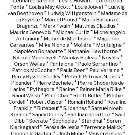
*
*
Leonardo da Vinci
Leslie Howard
Lorenzo da
*
*
*
Ponte
Louisa May Alcott
Louis Jouvet
Ludwig
*
*
van Beethoven
Ludwig Wittgenstein
Madame de
*
*
La Fayette
Marcel Proust
Maria Barbara di
*
*
*
Braganza
Mark Twain
Matthias Claudius
*
*
Maurice Genevoix
Michael Curtiz
Michelangelo
*
*
Antonioni
Michel de Montaigne
Miguel de
*
*
*
*
Cervantes
Mike Nichols
Molière
Montaigne
*
*
Napoléon Bonaparte
Nathaniel Hawthorne
*
*
*
Niccolò Machiavelli
Nicolas Boileau
Novalis
*
*
*
Orson Welles
Pantalone
Paolo Sorrentino
*
*
*
Patrick McGoohan
Paula Beer
Paul Verlaine
*
*
Percy Bysshe Shelley
Petar II Petrović Njegoš
*
*
Picander
Pierre Bachelet
Pierre Choderlos de
*
*
*
*
Laclos
Pythagore
Racine
Rainer Maria Rilke
*
*
*
Raoul Walsh
René Char
Rhett Butler
Ritchie
*
*
*
Cordell
Robert Gaspar
Romain Rolland
Rosalind
*
*
*
Franklin
Rutebeuf
S. Ioannes
Samuel Noah
*
*
*
Kramer
Sandy Dennis
San Juan de la Cruz
Saul
*
*
*
*
Dibb
Socrate
Sophocles
Stendhal
Søren
*
*
*
Kierkegaard
Teresa de Jesús
Terrence Malick
*
*
*
Théophile Gautier
Ulrich Mühe
Vauvenargues