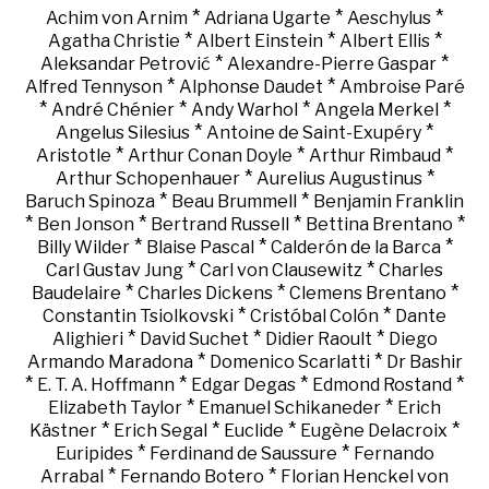
*
*
*
Achim von Arnim
Adriana Ugarte
Aeschylus
*
*
*
Agatha Christie
Albert Einstein
Albert Ellis
*
*
Aleksandar Petrović
Alexandre-Pierre Gaspar
*
*
Alfred Tennyson
Alphonse Daudet
Ambroise Paré
*
*
*
*
André Chénier
Andy Warhol
Angela Merkel
*
*
Angelus Silesius
Antoine de Saint-Exupéry
*
*
*
Aristotle
Arthur Conan Doyle
Arthur Rimbaud
*
*
Arthur Schopenhauer
Aurelius Augustinus
*
*
Baruch Spinoza
Beau Brummell
Benjamin Franklin
*
*
*
*
Ben Jonson
Bertrand Russell
Bettina Brentano
*
*
*
Billy Wilder
Blaise Pascal
Calderón de la Barca
*
*
Carl Gustav Jung
Carl von Clausewitz
Charles
*
*
*
Baudelaire
Charles Dickens
Clemens Brentano
*
*
Constantin Tsiolkovski
Cristóbal Colón
Dante
*
*
*
Alighieri
David Suchet
Didier Raoult
Diego
*
*
Armando Maradona
Domenico Scarlatti
Dr Bashir
*
*
*
*
E. T. A. Hoffmann
Edgar Degas
Edmond Rostand
*
*
Elizabeth Taylor
Emanuel Schikaneder
Erich
*
*
*
*
Kästner
Erich Segal
Euclide
Eugène Delacroix
*
*
Euripides
Ferdinand de Saussure
Fernando
*
*
Arrabal
Fernando Botero
Florian Henckel von