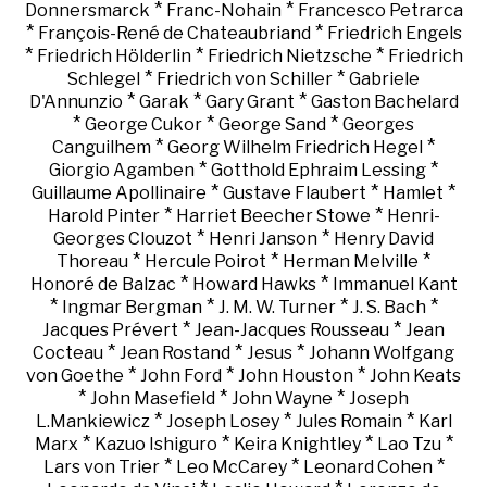
*
*
Donnersmarck
Franc-Nohain
Francesco Petrarca
*
*
François-René de Chateaubriand
Friedrich Engels
*
*
*
Friedrich Hölderlin
Friedrich Nietzsche
Friedrich
*
*
Schlegel
Friedrich von Schiller
Gabriele
*
*
*
D'Annunzio
Garak
Gary Grant
Gaston Bachelard
*
*
*
George Cukor
George Sand
Georges
*
*
Canguilhem
Georg Wilhelm Friedrich Hegel
*
*
Giorgio Agamben
Gotthold Ephraim Lessing
*
*
*
Guillaume Apollinaire
Gustave Flaubert
Hamlet
*
*
Harold Pinter
Harriet Beecher Stowe
Henri-
*
*
Georges Clouzot
Henri Janson
Henry David
*
*
*
Thoreau
Hercule Poirot
Herman Melville
*
*
Honoré de Balzac
Howard Hawks
Immanuel Kant
*
*
*
*
Ingmar Bergman
J. M. W. Turner
J. S. Bach
*
*
Jacques Prévert
Jean-Jacques Rousseau
Jean
*
*
*
Cocteau
Jean Rostand
Jesus
Johann Wolfgang
*
*
*
von Goethe
John Ford
John Houston
John Keats
*
*
*
John Masefield
John Wayne
Joseph
*
*
*
L.Mankiewicz
Joseph Losey
Jules Romain
Karl
*
*
*
*
Marx
Kazuo Ishiguro
Keira Knightley
Lao Tzu
*
*
*
Lars von Trier
Leo McCarey
Leonard Cohen