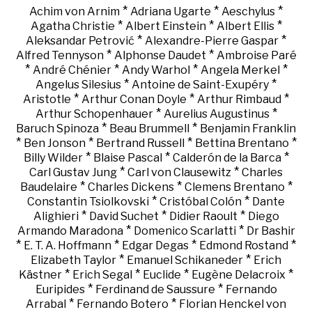
*
*
*
Achim von Arnim
Adriana Ugarte
Aeschylus
*
*
*
Agatha Christie
Albert Einstein
Albert Ellis
*
*
Aleksandar Petrović
Alexandre-Pierre Gaspar
*
*
Alfred Tennyson
Alphonse Daudet
Ambroise Paré
*
*
*
*
André Chénier
Andy Warhol
Angela Merkel
*
*
Angelus Silesius
Antoine de Saint-Exupéry
*
*
*
Aristotle
Arthur Conan Doyle
Arthur Rimbaud
*
*
Arthur Schopenhauer
Aurelius Augustinus
*
*
Baruch Spinoza
Beau Brummell
Benjamin Franklin
*
*
*
*
Ben Jonson
Bertrand Russell
Bettina Brentano
*
*
*
Billy Wilder
Blaise Pascal
Calderón de la Barca
*
*
Carl Gustav Jung
Carl von Clausewitz
Charles
*
*
*
Baudelaire
Charles Dickens
Clemens Brentano
*
*
Constantin Tsiolkovski
Cristóbal Colón
Dante
*
*
*
Alighieri
David Suchet
Didier Raoult
Diego
*
*
Armando Maradona
Domenico Scarlatti
Dr Bashir
*
*
*
*
E. T. A. Hoffmann
Edgar Degas
Edmond Rostand
*
*
Elizabeth Taylor
Emanuel Schikaneder
Erich
*
*
*
*
Kästner
Erich Segal
Euclide
Eugène Delacroix
*
*
Euripides
Ferdinand de Saussure
Fernando
*
*
Arrabal
Fernando Botero
Florian Henckel von