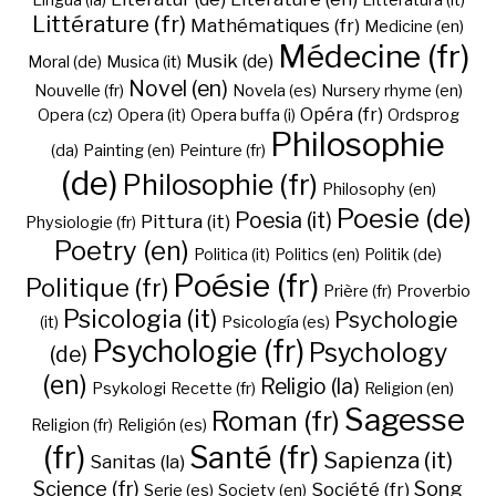
Lingua (la)
Litteratura (it)
Littérature (fr)
Mathématiques (fr)
Medicine (en)
Médecine (fr)
Musik (de)
Moral (de)
Musica (it)
Novel (en)
Nouvelle (fr)
Novela (es)
Nursery rhyme (en)
Opéra (fr)
Opera (cz)
Opera (it)
Opera buffa (i)
Ordsprog
Philosophie
(da)
Painting (en)
Peinture (fr)
(de)
Philosophie (fr)
Philosophy (en)
Poesie (de)
Poesia (it)
Pittura (it)
Physiologie (fr)
Poetry (en)
Politica (it)
Politics (en)
Politik (de)
Poésie (fr)
Politique (fr)
Prière (fr)
Proverbio
Psicologia (it)
Psychologie
(it)
Psicología (es)
Psychologie (fr)
Psychology
(de)
(en)
Religio (la)
Psykologi
Recette (fr)
Religion (en)
Sagesse
Roman (fr)
Religion (fr)
Religión (es)
(fr)
Santé (fr)
Sapienza (it)
Sanitas (la)
Science (fr)
Song
Société (fr)
Serie (es)
Society (en)