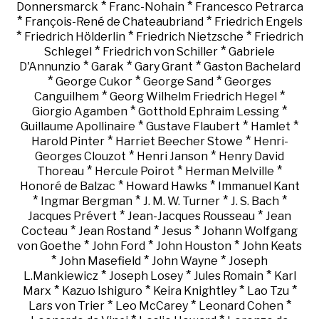
*
*
Donnersmarck
Franc-Nohain
Francesco Petrarca
*
*
François-René de Chateaubriand
Friedrich Engels
*
*
*
Friedrich Hölderlin
Friedrich Nietzsche
Friedrich
*
*
Schlegel
Friedrich von Schiller
Gabriele
*
*
*
D'Annunzio
Garak
Gary Grant
Gaston Bachelard
*
*
*
George Cukor
George Sand
Georges
*
*
Canguilhem
Georg Wilhelm Friedrich Hegel
*
*
Giorgio Agamben
Gotthold Ephraim Lessing
*
*
*
Guillaume Apollinaire
Gustave Flaubert
Hamlet
*
*
Harold Pinter
Harriet Beecher Stowe
Henri-
*
*
Georges Clouzot
Henri Janson
Henry David
*
*
*
Thoreau
Hercule Poirot
Herman Melville
*
*
Honoré de Balzac
Howard Hawks
Immanuel Kant
*
*
*
*
Ingmar Bergman
J. M. W. Turner
J. S. Bach
*
*
Jacques Prévert
Jean-Jacques Rousseau
Jean
*
*
*
Cocteau
Jean Rostand
Jesus
Johann Wolfgang
*
*
*
von Goethe
John Ford
John Houston
John Keats
*
*
*
John Masefield
John Wayne
Joseph
*
*
*
L.Mankiewicz
Joseph Losey
Jules Romain
Karl
*
*
*
*
Marx
Kazuo Ishiguro
Keira Knightley
Lao Tzu
*
*
*
Lars von Trier
Leo McCarey
Leonard Cohen