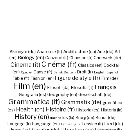
Akronym (de)
Anatomie (fr)
Architecture (en)
Arie (de)
Art
Biology (en)
(en)
Canzone (it)
Chanson (fr)
Chorwerk (de)
Cinéma (fr)
Cinema (it)
Classics (en)
Cocktail
(en)
Danse (fr)
Droit (fr)
Cрпски
Dansk
Deutsch
English
Español
Figure de style (fr)
Fable (fr)
Fashion (en)
Film (de)
Film (en)
Français
Filosofi (da)
Filosofia (it)
Geografía (es)
Geography (en)
Gesellschaft (de)
Grammatica (it)
Grammatik (de)
gramática
Health (en)
Histoire (fr)
(es)
Historia (es)
Historia (la)
History (en)
Iūs (la)
Krieg (de)
Kunst (de)
Italiano
Lied (de)
Langage (fr)
Language (en)
Lessico (it)
Latīna lingua
Literatur (de)
Literature (en)