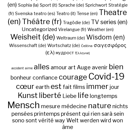
(en)
Sophia (la)
Sport (it)
Sprache (de)
Sprichwort
Stratégie
Theatre
(fr)
Svenska
teatro (es)
Teatro (it)
Tense (en)
(en)
Théâtre (fr)
TV series (en)
Tragödie (de)
Uncategorized
Virelangue (fr)
Weather (en)
Weisheit (de)
Wisdom (en)
Weltraum (de)
σαγεσφόρος
Wissenschaft (de)
Wortschatz (de)
Čeština
(ελ)
мудрост
Ἑλληνική
alles
bien
amour
art
Auge
avenir
accident
aime
Covid-19
courage
bonheur
confiance
cœur
est
immer
earth
fait
films
jour
Kunst
liberté
life
Liebe
longtemps
Mensch
nature
mesure
médecine
nichts
pensées
printemps
présent
qui
rien
sarà
sein
sono
sont
vérité
way
Welt
werden
wird
won
âme