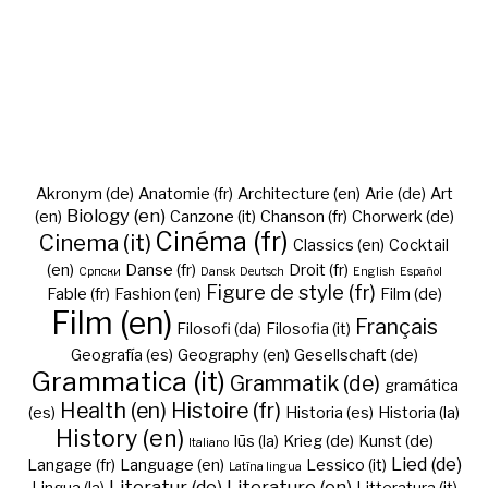
Akronym (de)
Anatomie (fr)
Architecture (en)
Arie (de)
Art
Biology (en)
(en)
Canzone (it)
Chanson (fr)
Chorwerk (de)
Cinéma (fr)
Cinema (it)
Classics (en)
Cocktail
(en)
Danse (fr)
Droit (fr)
Cрпски
Dansk
Deutsch
English
Español
Figure de style (fr)
Fable (fr)
Fashion (en)
Film (de)
Film (en)
Français
Filosofi (da)
Filosofia (it)
Geografía (es)
Geography (en)
Gesellschaft (de)
Grammatica (it)
Grammatik (de)
gramática
Health (en)
Histoire (fr)
(es)
Historia (es)
Historia (la)
History (en)
Iūs (la)
Krieg (de)
Kunst (de)
Italiano
Lied (de)
Langage (fr)
Language (en)
Lessico (it)
Latīna lingua
Literatur (de)
Literature (en)