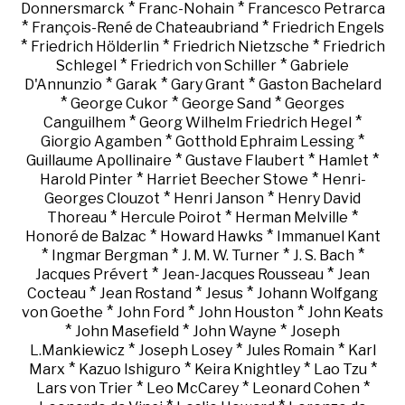
*
*
Donnersmarck
Franc-Nohain
Francesco Petrarca
*
*
François-René de Chateaubriand
Friedrich Engels
*
*
*
Friedrich Hölderlin
Friedrich Nietzsche
Friedrich
*
*
Schlegel
Friedrich von Schiller
Gabriele
*
*
*
D'Annunzio
Garak
Gary Grant
Gaston Bachelard
*
*
*
George Cukor
George Sand
Georges
*
*
Canguilhem
Georg Wilhelm Friedrich Hegel
*
*
Giorgio Agamben
Gotthold Ephraim Lessing
*
*
*
Guillaume Apollinaire
Gustave Flaubert
Hamlet
*
*
Harold Pinter
Harriet Beecher Stowe
Henri-
*
*
Georges Clouzot
Henri Janson
Henry David
*
*
*
Thoreau
Hercule Poirot
Herman Melville
*
*
Honoré de Balzac
Howard Hawks
Immanuel Kant
*
*
*
*
Ingmar Bergman
J. M. W. Turner
J. S. Bach
*
*
Jacques Prévert
Jean-Jacques Rousseau
Jean
*
*
*
Cocteau
Jean Rostand
Jesus
Johann Wolfgang
*
*
*
von Goethe
John Ford
John Houston
John Keats
*
*
*
John Masefield
John Wayne
Joseph
*
*
*
L.Mankiewicz
Joseph Losey
Jules Romain
Karl
*
*
*
*
Marx
Kazuo Ishiguro
Keira Knightley
Lao Tzu
*
*
*
Lars von Trier
Leo McCarey
Leonard Cohen