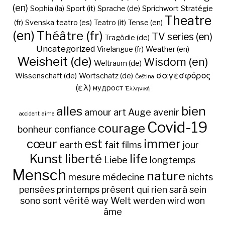
(en)
Sophia (la)
Sport (it)
Sprache (de)
Sprichwort
Stratégie
Theatre
(fr)
Svenska
teatro (es)
Teatro (it)
Tense (en)
(en)
Théâtre (fr)
TV series (en)
Tragödie (de)
Uncategorized
Virelangue (fr)
Weather (en)
Weisheit (de)
Wisdom (en)
Weltraum (de)
σαγεσφόρος
Wissenschaft (de)
Wortschatz (de)
Čeština
(ελ)
мудрост
Ἑλληνική
alles
bien
amour
art
Auge
avenir
accident
aime
Covid-19
courage
bonheur
confiance
cœur
est
immer
earth
fait
films
jour
Kunst
liberté
life
Liebe
longtemps
Mensch
nature
mesure
médecine
nichts
pensées
printemps
présent
qui
rien
sarà
sein
sono
sont
vérité
way
Welt
werden
wird
won
âme