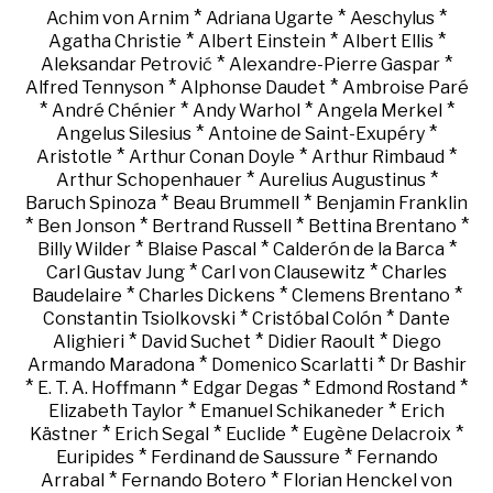
*
*
*
Achim von Arnim
Adriana Ugarte
Aeschylus
*
*
*
Agatha Christie
Albert Einstein
Albert Ellis
*
*
Aleksandar Petrović
Alexandre-Pierre Gaspar
*
*
Alfred Tennyson
Alphonse Daudet
Ambroise Paré
*
*
*
*
André Chénier
Andy Warhol
Angela Merkel
*
*
Angelus Silesius
Antoine de Saint-Exupéry
*
*
*
Aristotle
Arthur Conan Doyle
Arthur Rimbaud
*
*
Arthur Schopenhauer
Aurelius Augustinus
*
*
Baruch Spinoza
Beau Brummell
Benjamin Franklin
*
*
*
*
Ben Jonson
Bertrand Russell
Bettina Brentano
*
*
*
Billy Wilder
Blaise Pascal
Calderón de la Barca
*
*
Carl Gustav Jung
Carl von Clausewitz
Charles
*
*
*
Baudelaire
Charles Dickens
Clemens Brentano
*
*
Constantin Tsiolkovski
Cristóbal Colón
Dante
*
*
*
Alighieri
David Suchet
Didier Raoult
Diego
*
*
Armando Maradona
Domenico Scarlatti
Dr Bashir
*
*
*
*
E. T. A. Hoffmann
Edgar Degas
Edmond Rostand
*
*
Elizabeth Taylor
Emanuel Schikaneder
Erich
*
*
*
*
Kästner
Erich Segal
Euclide
Eugène Delacroix
*
*
Euripides
Ferdinand de Saussure
Fernando
*
*
Arrabal
Fernando Botero
Florian Henckel von