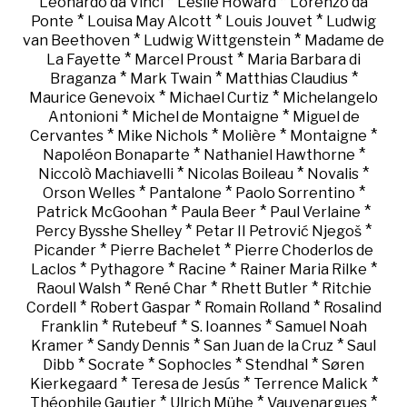
*
*
Leonardo da Vinci
Leslie Howard
Lorenzo da
*
*
*
Ponte
Louisa May Alcott
Louis Jouvet
Ludwig
*
*
van Beethoven
Ludwig Wittgenstein
Madame de
*
*
La Fayette
Marcel Proust
Maria Barbara di
*
*
*
Braganza
Mark Twain
Matthias Claudius
*
*
Maurice Genevoix
Michael Curtiz
Michelangelo
*
*
Antonioni
Michel de Montaigne
Miguel de
*
*
*
*
Cervantes
Mike Nichols
Molière
Montaigne
*
*
Napoléon Bonaparte
Nathaniel Hawthorne
*
*
*
Niccolò Machiavelli
Nicolas Boileau
Novalis
*
*
*
Orson Welles
Pantalone
Paolo Sorrentino
*
*
*
Patrick McGoohan
Paula Beer
Paul Verlaine
*
*
Percy Bysshe Shelley
Petar II Petrović Njegoš
*
*
Picander
Pierre Bachelet
Pierre Choderlos de
*
*
*
*
Laclos
Pythagore
Racine
Rainer Maria Rilke
*
*
*
Raoul Walsh
René Char
Rhett Butler
Ritchie
*
*
*
Cordell
Robert Gaspar
Romain Rolland
Rosalind
*
*
*
Franklin
Rutebeuf
S. Ioannes
Samuel Noah
*
*
*
Kramer
Sandy Dennis
San Juan de la Cruz
Saul
*
*
*
*
Dibb
Socrate
Sophocles
Stendhal
Søren
*
*
*
Kierkegaard
Teresa de Jesús
Terrence Malick
*
*
*
Théophile Gautier
Ulrich Mühe
Vauvenargues