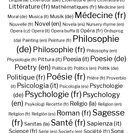
Lingua (la)
Litteratura (it)
Littérature (fr)
Mathématiques (fr)
Medicine (en)
Médecine (fr)
Musik (de)
Moral (de)
Musica (it)
Novel (en)
Nouvelle (fr)
Novela (es)
Nursery rhyme (en)
Opéra (fr)
Opera (cz)
Opera (it)
Opera buffa (i)
Ordsprog
Philosophie
(da)
Painting (en)
Peinture (fr)
(de)
Philosophie (fr)
Philosophy (en)
Poesie (de)
Poesia (it)
Pittura (it)
Physiologie (fr)
Poetry (en)
Politica (it)
Politics (en)
Politik (de)
Poésie (fr)
Politique (fr)
Prière (fr)
Proverbio
Psicologia (it)
Psychologie
(it)
Psicología (es)
Psychologie (fr)
Psychology
(de)
(en)
Religio (la)
Psykologi
Recette (fr)
Religion (en)
Sagesse
Roman (fr)
Religion (fr)
Religión (es)
(fr)
Santé (fr)
Sapienza (it)
Sanitas (la)
Science (fr)
Song
Société (fr)
Serie (es)
Society (en)