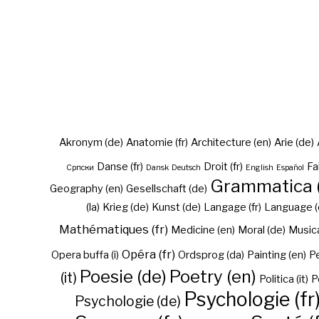
Akronym (de)
Anatomie (fr)
Architecture (en)
Arie (de)
Danse (fr)
Droit (fr)
Fa
Cрпски
Dansk
Deutsch
English
Español
Grammatica (
Geography (en)
Gesellschaft (de)
(la)
Krieg (de)
Kunst (de)
Langage (fr)
Language (
Mathématiques (fr)
Medicine (en)
Moral (de)
Musica 
Opéra (fr)
Opera buffa (i)
Ordsprog (da)
Painting (en)
Pe
Poesie (de)
Poetry (en)
(it)
Politica (it)
P
Psychologie (fr
Psychologie (de)