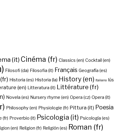
Cinéma (fr)
ma (it)
Classics (en)
Cocktail (en)
n)
Français
Filosofi (da)
Filosofia (it)
Geografía (es)
History (en)
(fr)
Historia (es)
Historia (la)
Iūs
Italiano
Littérature (fr)
erature (en)
Litteratura (it)
n)
Novela (es)
Nursery rhyme (en)
Opera (cz)
Opera (it)
r)
Poesia
Pittura (it)
Philosophy (en)
Physiologie (fr)
Psicologia (it)
 (fr)
Proverbio (it)
Psicología (es)
Roman (fr)
igion (en)
Religion (fr)
Religión (es)