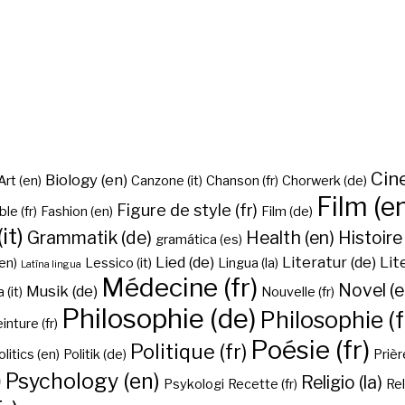
Cine
Biology (en)
Art (en)
Canzone (it)
Chanson (fr)
Chorwerk (de)
Film (e
Figure de style (fr)
ble (fr)
Fashion (en)
Film (de)
it)
Grammatik (de)
Health (en)
Histoire 
gramática (es)
Lied (de)
Literatur (de)
Lit
en)
Lessico (it)
Lingua (la)
Latīna lingua
Médecine (fr)
Novel (e
Musik (de)
(it)
Nouvelle (fr)
Philosophie (de)
Philosophie (f
inture (fr)
Poésie (fr)
Politique (fr)
olitics (en)
Politik (de)
Prière
)
Psychology (en)
Religio (la)
Psykologi
Recette (fr)
Rel