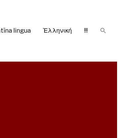
tīna lingua
Ἑλληνική
!!!