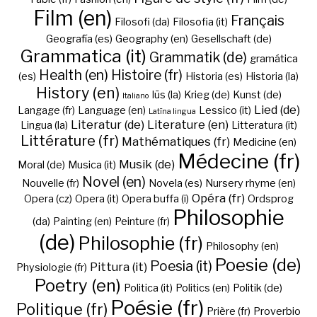
Film (en)
Français
Filosofi (da)
Filosofia (it)
Geografía (es)
Geography (en)
Gesellschaft (de)
Grammatica (it)
Grammatik (de)
gramática
Health (en)
Histoire (fr)
(es)
Historia (es)
Historia (la)
History (en)
Iūs (la)
Krieg (de)
Kunst (de)
Italiano
Lied (de)
Langage (fr)
Language (en)
Lessico (it)
Latīna lingua
Literatur (de)
Literature (en)
Lingua (la)
Litteratura (it)
Littérature (fr)
Mathématiques (fr)
Medicine (en)
Médecine (fr)
Musik (de)
Moral (de)
Musica (it)
Novel (en)
Nouvelle (fr)
Novela (es)
Nursery rhyme (en)
Opéra (fr)
Opera (cz)
Opera (it)
Opera buffa (i)
Ordsprog
Philosophie
(da)
Painting (en)
Peinture (fr)
(de)
Philosophie (fr)
Philosophy (en)
Poesie (de)
Poesia (it)
Pittura (it)
Physiologie (fr)
Poetry (en)
Politica (it)
Politics (en)
Politik (de)
Poésie (fr)
Politique (fr)
Prière (fr)
Proverbio