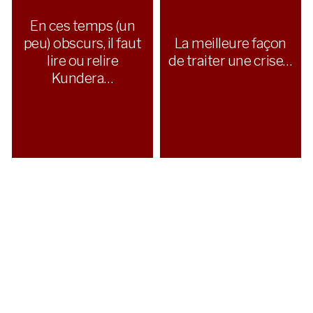
En ces temps (un
peu) obscurs, il faut
La meilleure façon
lire ou relire
de traiter une crise…
Kundera…