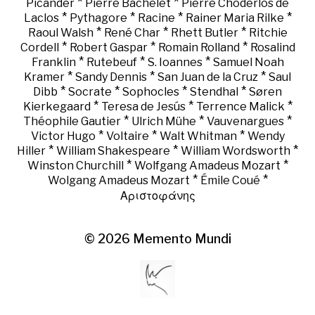
*
*
Picander
Pierre Bachelet
Pierre Choderlos de
*
*
*
*
Laclos
Pythagore
Racine
Rainer Maria Rilke
*
*
*
Raoul Walsh
René Char
Rhett Butler
Ritchie
*
*
*
Cordell
Robert Gaspar
Romain Rolland
Rosalind
*
*
*
Franklin
Rutebeuf
S. Ioannes
Samuel Noah
*
*
*
Kramer
Sandy Dennis
San Juan de la Cruz
Saul
*
*
*
*
Dibb
Socrate
Sophocles
Stendhal
Søren
*
*
*
Kierkegaard
Teresa de Jesús
Terrence Malick
*
*
*
Théophile Gautier
Ulrich Mühe
Vauvenargues
*
*
*
Victor Hugo
Voltaire
Walt Whitman
Wendy
*
*
*
Hiller
William Shakespeare
William Wordsworth
*
*
Winston Churchill
Wolfgang Amadeus Mozart
*
*
Wolgang Amadeus Mozart
Émile Coué
Αριστοφάνης
© 2026
Memento Mundi