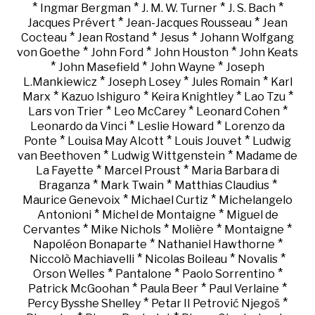
*
*
*
*
Ingmar Bergman
J. M. W. Turner
J. S. Bach
*
*
Jacques Prévert
Jean-Jacques Rousseau
Jean
*
*
*
Cocteau
Jean Rostand
Jesus
Johann Wolfgang
*
*
*
von Goethe
John Ford
John Houston
John Keats
*
*
*
John Masefield
John Wayne
Joseph
*
*
*
L.Mankiewicz
Joseph Losey
Jules Romain
Karl
*
*
*
*
Marx
Kazuo Ishiguro
Keira Knightley
Lao Tzu
*
*
*
Lars von Trier
Leo McCarey
Leonard Cohen
*
*
Leonardo da Vinci
Leslie Howard
Lorenzo da
*
*
*
Ponte
Louisa May Alcott
Louis Jouvet
Ludwig
*
*
van Beethoven
Ludwig Wittgenstein
Madame de
*
*
La Fayette
Marcel Proust
Maria Barbara di
*
*
*
Braganza
Mark Twain
Matthias Claudius
*
*
Maurice Genevoix
Michael Curtiz
Michelangelo
*
*
Antonioni
Michel de Montaigne
Miguel de
*
*
*
*
Cervantes
Mike Nichols
Molière
Montaigne
*
*
Napoléon Bonaparte
Nathaniel Hawthorne
*
*
*
Niccolò Machiavelli
Nicolas Boileau
Novalis
*
*
*
Orson Welles
Pantalone
Paolo Sorrentino
*
*
*
Patrick McGoohan
Paula Beer
Paul Verlaine
*
*
Percy Bysshe Shelley
Petar II Petrović Njegoš