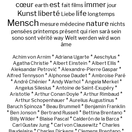
cœur
est
immer
earth
fait
films
jour
Kunst
liberté
life
Liebe
longtemps
Mensch
nature
mesure
médecine
nichts
pensées
printemps
présent
qui
rien
sarà
sein
sono
sont
vérité
way
Welt
werden
wird
won
âme
*
*
*
Achim von Arnim
Adriana Ugarte
Aeschylus
*
*
*
Agatha Christie
Albert Einstein
Albert Ellis
*
*
Aleksandar Petrović
Alexandre-Pierre Gaspar
*
*
Alfred Tennyson
Alphonse Daudet
Ambroise Paré
*
*
*
*
André Chénier
Andy Warhol
Angela Merkel
*
*
Angelus Silesius
Antoine de Saint-Exupéry
*
*
*
Aristotle
Arthur Conan Doyle
Arthur Rimbaud
*
*
Arthur Schopenhauer
Aurelius Augustinus
*
*
Baruch Spinoza
Beau Brummell
Benjamin Franklin
*
*
*
*
Ben Jonson
Bertrand Russell
Bettina Brentano
*
*
*
Billy Wilder
Blaise Pascal
Calderón de la Barca
*
*
Carl Gustav Jung
Carl von Clausewitz
Charles
*
*
*
Baudelaire
Charles Dickens
Clemens Brentano