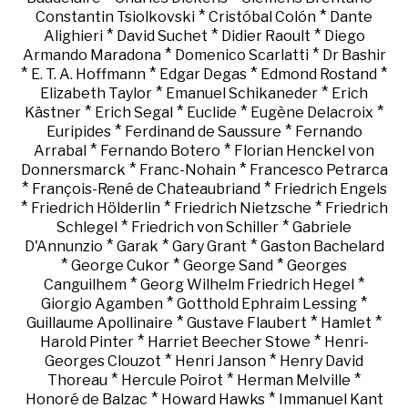
*
*
Constantin Tsiolkovski
Cristóbal Colón
Dante
*
*
*
Alighieri
David Suchet
Didier Raoult
Diego
*
*
Armando Maradona
Domenico Scarlatti
Dr Bashir
*
*
*
*
E. T. A. Hoffmann
Edgar Degas
Edmond Rostand
*
*
Elizabeth Taylor
Emanuel Schikaneder
Erich
*
*
*
*
Kästner
Erich Segal
Euclide
Eugène Delacroix
*
*
Euripides
Ferdinand de Saussure
Fernando
*
*
Arrabal
Fernando Botero
Florian Henckel von
*
*
Donnersmarck
Franc-Nohain
Francesco Petrarca
*
*
François-René de Chateaubriand
Friedrich Engels
*
*
*
Friedrich Hölderlin
Friedrich Nietzsche
Friedrich
*
*
Schlegel
Friedrich von Schiller
Gabriele
*
*
*
D'Annunzio
Garak
Gary Grant
Gaston Bachelard
*
*
*
George Cukor
George Sand
Georges
*
*
Canguilhem
Georg Wilhelm Friedrich Hegel
*
*
Giorgio Agamben
Gotthold Ephraim Lessing
*
*
*
Guillaume Apollinaire
Gustave Flaubert
Hamlet
*
*
Harold Pinter
Harriet Beecher Stowe
Henri-
*
*
Georges Clouzot
Henri Janson
Henry David
*
*
*
Thoreau
Hercule Poirot
Herman Melville
*
*
Honoré de Balzac
Howard Hawks
Immanuel Kant