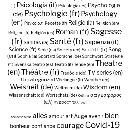
Psicologia (it)
Psychologie
(it)
Psicología (es)
Psychologie (fr)
Psychology
(de)
(en)
Religio (la)
Psykologi
Recette (fr)
Religion (en)
Sagesse
Roman (fr)
Religion (fr)
Religión (es)
(fr)
Santé (fr)
Sapienza (it)
Sanitas (la)
Science (fr)
Song
Société (fr)
Serie (es)
Society (en)
(en)
Sophia (la)
Sport (it)
Sprache (de)
Sprichwort
Stratégie
Theatre
(fr)
Svenska
teatro (es)
Teatro (it)
Tense (en)
(en)
Théâtre (fr)
TV series (en)
Tragödie (de)
Uncategorized
Virelangue (fr)
Weather (en)
Weisheit (de)
Wisdom (en)
Weltraum (de)
σαγεσφόρος
Wissenschaft (de)
Wortschatz (de)
Čeština
(ελ)
мудрост
Ἑλληνική
alles
bien
amour
art
Auge
avenir
accident
aime
Covid-19
courage
bonheur
confiance