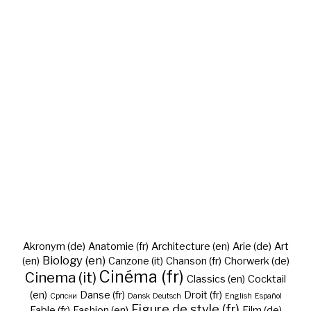
Akronym (de)
Anatomie (fr)
Architecture (en)
Arie (de)
Art
Biology (en)
(en)
Canzone (it)
Chanson (fr)
Chorwerk (de)
Cinéma (fr)
Cinema (it)
Classics (en)
Cocktail
(en)
Danse (fr)
Droit (fr)
Cрпски
Dansk
Deutsch
English
Español
Figure de style (fr)
Fable (fr)
Fashion (en)
Film (de)