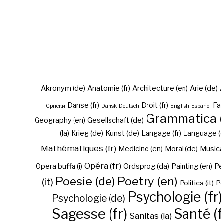
Akronym (de)
Anatomie (fr)
Architecture (en)
Arie (de)
Danse (fr)
Droit (fr)
Fa
Cрпски
Dansk
Deutsch
English
Español
Grammatica (
Geography (en)
Gesellschaft (de)
(la)
Krieg (de)
Kunst (de)
Langage (fr)
Language (
Mathématiques (fr)
Medicine (en)
Moral (de)
Musica 
Opéra (fr)
Opera buffa (i)
Ordsprog (da)
Painting (en)
Pe
Poesie (de)
Poetry (en)
(it)
Politica (it)
P
Psychologie (fr
Psychologie (de)
Sagesse (fr)
Santé (f
Sanitas (la)