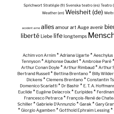
Sprichwort
Stratégie (fr)
Svenska
teatro (es)
Teatro (
Weisheit (de)
Weather (en)
Weltr
alles
bie
amour
art
Auge
avenir
accident
aime
Mensc
liberté
life
Liebe
longtemps
*
*
Achim von Arnim
Adriana Ugarte
Aeschylus
*
*
Tennyson
Alphonse Daudet
Ambroise Paré
*
*
Arthur Conan Doyle
Arthur Rimbaud
Arthur
*
*
Bertrand Russell
Bettina Brentano
Billy Wilder
*
*
Dickens
Clemens Brentano
Constantin Ts
*
*
Domenico Scarlatti
Dr Bashir
E. T. A. Hoffman
*
*
*
Euclide
Eugène Delacroix
Euripides
Ferdinan
*
Francesco Petrarca
François-René de Chate
*
*
*
Schiller
Gabriele D'Annunzio
Garak
Gary Gra
*
*
*
Giorgio Agamben
Gotthold Ephraim Lessing