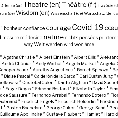
Theatre (en)
Théâtre (fr)
it)
Tense (en)
Tragödie (d
Wisdom (en)
aum (de)
Wissenschaft (de)
Wortschatz (de)
Češ
Covid-19
n
courage
cœu
bonheur
confiance
h
nature
mesure
médecine
nichts
pensées
printem
way
Welt
werden
wird
won
âme
*
*
*
*
Agatha Christie
Albert Einstein
Albert Ellis
Aleksand
*
*
*
*
André Chénier
Andy Warhol
Angela Merkel
Angelus 
*
*
*
 Schopenhauer
Aurelius Augustinus
Baruch Spinoza
Be
*
*
*
*
Blaise Pascal
Calderón de la Barca
Carl Gustav Jung
*
*
*
iolkovski
Cristóbal Colón
Dante Alighieri
David Suche
*
*
*
*
n
Edgar Degas
Edmond Rostand
Elizabeth Taylor
Ema
*
*
*
d de Saussure
Fernando Arrabal
Fernando Botero
Flo
*
*
*
aubriand
Friedrich Engels
Friedrich Hölderlin
Friedric
*
*
*
*
nt
Gaston Bachelard
George Cukor
George Sand
Geo
*
*
*
Guillaume Apollinaire
Gustave Flaubert
Hamlet
Harold