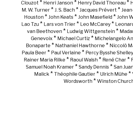
*
*
*
Clouzot
Henri Janson
Henry David Thoreau
H
*
*
*
M. W. Turner
J. S. Bach
Jacques Prévert
Jean
*
*
*
Houston
John Keats
John Masefield
John 
*
*
*
Lao Tzu
Lars von Trier
Leo McCarey
Leonar
*
*
van Beethoven
Ludwig Wittgenstein
Madam
*
*
Genevoix
Michael Curtiz
Michelangelo An
*
*
Bonaparte
Nathaniel Hawthorne
Niccolò Ma
*
*
Paula Beer
Paul Verlaine
Percy Bysshe Shelle
*
*
*
Rainer Maria Rilke
Raoul Walsh
René Char
*
*
Samuel Noah Kramer
Sandy Dennis
San Juan
*
*
*
Malick
Théophile Gautier
Ulrich Mühe
*
Wordsworth
Winston Churchi