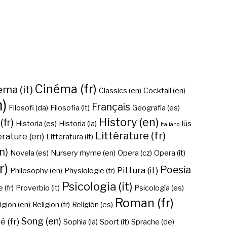
Cinéma (fr)
ma (it)
Classics (en)
Cocktail (en)
n)
Français
Filosofi (da)
Filosofia (it)
Geografía (es)
History (en)
(fr)
Historia (es)
Historia (la)
Iūs
Italiano
Littérature (fr)
erature (en)
Litteratura (it)
n)
Novela (es)
Nursery rhyme (en)
Opera (cz)
Opera (it)
r)
Poesia
Pittura (it)
Philosophy (en)
Physiologie (fr)
Psicologia (it)
 (fr)
Proverbio (it)
Psicología (es)
Roman (fr)
igion (en)
Religion (fr)
Religión (es)
Song (en)
é (fr)
Sophia (la)
Sport (it)
Sprache (de)