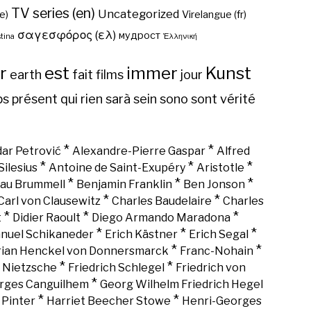
TV series (en)
Uncategorized
e)
Virelangue (fr)
σαγεσφόρος (ελ)
мудрост
tina
Ἑλληνική
r
est
immer
Kunst
earth
fait
films
jour
ps
présent
qui
rien
sarà
sein
sono
sont
vérité
*
*
ar Petrović
Alexandre-Pierre Gaspar
Alfred
*
*
*
Silesius
Antoine de Saint-Exupéry
Aristotle
*
*
*
au Brummell
Benjamin Franklin
Ben Jonson
*
*
Carl von Clausewitz
Charles Baudelaire
Charles
*
*
*
t
Didier Raoult
Diego Armando Maradona
*
*
*
nuel Schikaneder
Erich Kästner
Erich Segal
*
*
rian Henckel von Donnersmarck
Franc-Nohain
*
*
h Nietzsche
Friedrich Schlegel
Friedrich von
*
rges Canguilhem
Georg Wilhelm Friedrich Hegel
*
*
 Pinter
Harriet Beecher Stowe
Henri-Georges