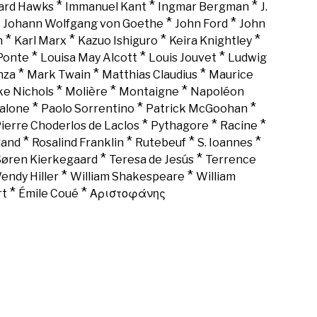
*
*
*
rd Hawks
Immanuel Kant
Ingmar Bergman
J.
*
*
*
Johann Wolfgang von Goethe
John Ford
John
*
*
*
*
n
Karl Marx
Kazuo Ishiguro
Keira Knightley
*
*
*
Ponte
Louisa May Alcott
Louis Jouvet
Ludwig
*
*
*
nza
Mark Twain
Matthias Claudius
Maurice
*
*
*
ke Nichols
Molière
Montaigne
Napoléon
*
*
*
alone
Paolo Sorrentino
Patrick McGoohan
*
*
*
ierre Choderlos de Laclos
Pythagore
Racine
*
*
*
*
land
Rosalind Franklin
Rutebeuf
S. Ioannes
*
*
Søren Kierkegaard
Teresa de Jesús
Terrence
*
*
endy Hiller
William Shakespeare
William
*
*
rt
Émile Coué
Αριστοφάνης