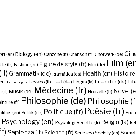
Cine
Biology (en)
Art (en)
Canzone (it)
Chanson (fr)
Chorwerk (de)
Film (e
Figure de style (fr)
ble (fr)
Fashion (en)
Film (de)
it)
Grammatik (de)
Health (en)
Histoire 
gramática (es)
Lied (de)
Literatur (de)
Lit
en)
Lessico (it)
Lingua (la)
Latīna lingua
Médecine (fr)
Novel (e
Musik (de)
(it)
Nouvelle (fr)
Philosophie (de)
Philosophie (f
inture (fr)
Poésie (fr)
Politique (fr)
olitics (en)
Politik (de)
Prière
)
Psychology (en)
Religio (la)
Psykologi
Recette (fr)
Rel
r)
Sapienza (it)
Science (fr)
Sociét
Serie (es)
Society (en)