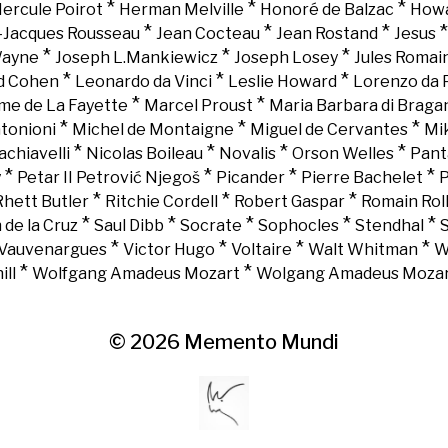
*
*
*
ercule Poirot
Herman Melville
Honoré de Balzac
Howa
*
*
*
-Jacques Rousseau
Jean Cocteau
Jean Rostand
Jesus
*
*
*
Wayne
Joseph L.Mankiewicz
Joseph Losey
Jules Romai
*
*
*
d Cohen
Leonardo da Vinci
Leslie Howard
Lorenzo da 
*
*
e de La Fayette
Marcel Proust
Maria Barbara di Braga
*
*
*
tonioni
Michel de Montaigne
Miguel de Cervantes
Mi
*
*
*
*
chiavelli
Nicolas Boileau
Novalis
Orson Welles
Pant
*
*
*
*
y
Petar II Petrović Njegoš
Picander
Pierre Bachelet
P
*
*
*
Rhett Butler
Ritchie Cordell
Robert Gaspar
Romain Rol
*
*
*
*
*
 de la Cruz
Saul Dibb
Socrate
Sophocles
Stendhal
*
*
*
*
Vauvenargues
Victor Hugo
Voltaire
Walt Whitman
W
*
*
ll
Wolfgang Amadeus Mozart
Wolgang Amadeus Moza
© 2026
Memento Mundi