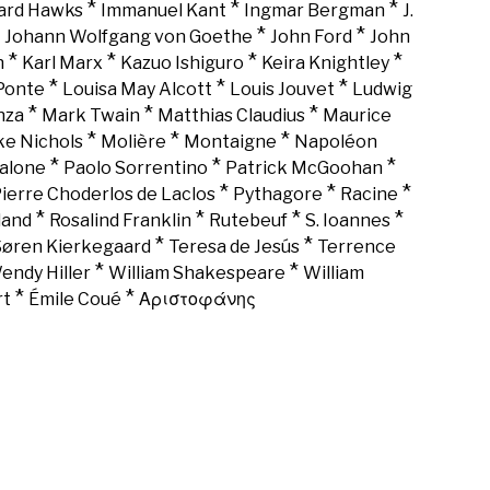
*
*
*
rd Hawks
Immanuel Kant
Ingmar Bergman
J.
*
*
*
Johann Wolfgang von Goethe
John Ford
John
*
*
*
*
n
Karl Marx
Kazuo Ishiguro
Keira Knightley
*
*
*
Ponte
Louisa May Alcott
Louis Jouvet
Ludwig
*
*
*
nza
Mark Twain
Matthias Claudius
Maurice
*
*
*
ke Nichols
Molière
Montaigne
Napoléon
*
*
*
alone
Paolo Sorrentino
Patrick McGoohan
*
*
*
ierre Choderlos de Laclos
Pythagore
Racine
*
*
*
*
land
Rosalind Franklin
Rutebeuf
S. Ioannes
*
*
Søren Kierkegaard
Teresa de Jesús
Terrence
*
*
endy Hiller
William Shakespeare
William
*
*
rt
Émile Coué
Αριστοφάνης