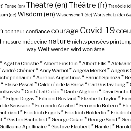
Theatre (en)
Théâtre (fr)
it)
Tense (en)
Tragödie (d
Wisdom (en)
aum (de)
Wissenschaft (de)
Wortschatz (de)
Češ
Covid-19
n
courage
cœu
bonheur
confiance
h
nature
mesure
médecine
nichts
pensées
printem
way
Welt
werden
wird
won
âme
*
*
*
*
Agatha Christie
Albert Einstein
Albert Ellis
Aleksand
*
*
*
*
André Chénier
Andy Warhol
Angela Merkel
Angelus 
*
*
*
 Schopenhauer
Aurelius Augustinus
Baruch Spinoza
Be
*
*
*
*
Blaise Pascal
Calderón de la Barca
Carl Gustav Jung
*
*
*
iolkovski
Cristóbal Colón
Dante Alighieri
David Suche
*
*
*
*
n
Edgar Degas
Edmond Rostand
Elizabeth Taylor
Ema
*
*
*
d de Saussure
Fernando Arrabal
Fernando Botero
Flo
*
*
*
aubriand
Friedrich Engels
Friedrich Hölderlin
Friedric
*
*
*
*
nt
Gaston Bachelard
George Cukor
George Sand
Geo
*
*
*
Guillaume Apollinaire
Gustave Flaubert
Hamlet
Harold