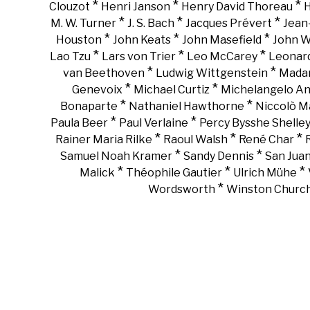
*
*
*
Clouzot
Henri Janson
Henry David Thoreau
H
*
*
*
M. W. Turner
J. S. Bach
Jacques Prévert
Jean
*
*
*
Houston
John Keats
John Masefield
John 
*
*
*
Lao Tzu
Lars von Trier
Leo McCarey
Leonar
*
*
van Beethoven
Ludwig Wittgenstein
Madam
*
*
Genevoix
Michael Curtiz
Michelangelo An
*
*
Bonaparte
Nathaniel Hawthorne
Niccolò Ma
*
*
Paula Beer
Paul Verlaine
Percy Bysshe Shelle
*
*
*
Rainer Maria Rilke
Raoul Walsh
René Char
*
*
Samuel Noah Kramer
Sandy Dennis
San Juan
*
*
*
Malick
Théophile Gautier
Ulrich Mühe
*
Wordsworth
Winston Churchi