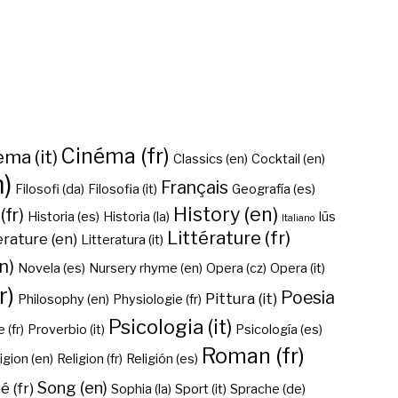
Cinéma (fr)
ma (it)
Classics (en)
Cocktail (en)
n)
Français
Filosofi (da)
Filosofia (it)
Geografía (es)
History (en)
(fr)
Historia (es)
Historia (la)
Iūs
Italiano
Littérature (fr)
erature (en)
Litteratura (it)
n)
Novela (es)
Nursery rhyme (en)
Opera (cz)
Opera (it)
r)
Poesia
Pittura (it)
Philosophy (en)
Physiologie (fr)
Psicologia (it)
 (fr)
Proverbio (it)
Psicología (es)
Roman (fr)
igion (en)
Religion (fr)
Religión (es)
Song (en)
é (fr)
Sophia (la)
Sport (it)
Sprache (de)