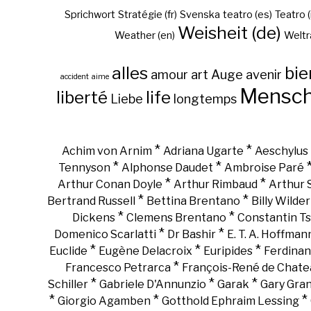
Sprichwort
Stratégie (fr)
Svenska
teatro (es)
Teatro (
Weisheit (de)
Weather (en)
Weltr
alles
bie
amour
art
Auge
avenir
accident
aime
Mensc
liberté
life
Liebe
longtemps
*
*
Achim von Arnim
Adriana Ugarte
Aeschylus
*
*
Tennyson
Alphonse Daudet
Ambroise Paré
*
*
Arthur Conan Doyle
Arthur Rimbaud
Arthur
*
*
Bertrand Russell
Bettina Brentano
Billy Wilder
*
*
Dickens
Clemens Brentano
Constantin Ts
*
*
Domenico Scarlatti
Dr Bashir
E. T. A. Hoffman
*
*
*
Euclide
Eugène Delacroix
Euripides
Ferdinan
*
Francesco Petrarca
François-René de Chate
*
*
*
Schiller
Gabriele D'Annunzio
Garak
Gary Gra
*
*
*
Giorgio Agamben
Gotthold Ephraim Lessing