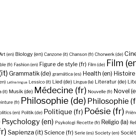
Cine
Biology (en)
Art (en)
Canzone (it)
Chanson (fr)
Chorwerk (de)
Film (e
Figure de style (fr)
ble (fr)
Fashion (en)
Film (de)
it)
Grammatik (de)
Health (en)
Histoire 
gramática (es)
Lied (de)
Literatur (de)
Lit
en)
Lessico (it)
Lingua (la)
Latīna lingua
Médecine (fr)
Novel (e
Musik (de)
(it)
Nouvelle (fr)
Philosophie (de)
Philosophie (f
inture (fr)
Poésie (fr)
Politique (fr)
olitics (en)
Politik (de)
Prière
)
Psychology (en)
Religio (la)
Psykologi
Recette (fr)
Rel
r)
Sapienza (it)
Science (fr)
Sociét
Serie (es)
Society (en)