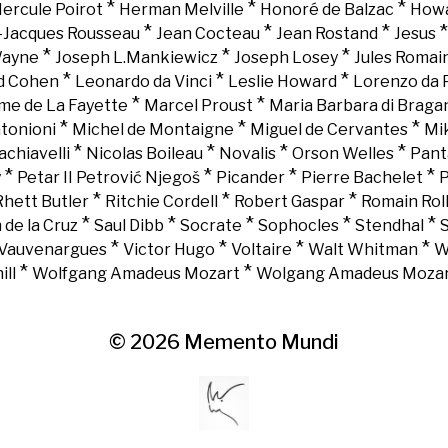
*
*
*
ercule Poirot
Herman Melville
Honoré de Balzac
Howa
*
*
*
-Jacques Rousseau
Jean Cocteau
Jean Rostand
Jesus
*
*
*
Wayne
Joseph L.Mankiewicz
Joseph Losey
Jules Romai
*
*
*
d Cohen
Leonardo da Vinci
Leslie Howard
Lorenzo da 
*
*
e de La Fayette
Marcel Proust
Maria Barbara di Braga
*
*
*
tonioni
Michel de Montaigne
Miguel de Cervantes
Mi
*
*
*
*
chiavelli
Nicolas Boileau
Novalis
Orson Welles
Pant
*
*
*
*
y
Petar II Petrović Njegoš
Picander
Pierre Bachelet
P
*
*
*
Rhett Butler
Ritchie Cordell
Robert Gaspar
Romain Rol
*
*
*
*
*
 de la Cruz
Saul Dibb
Socrate
Sophocles
Stendhal
*
*
*
*
Vauvenargues
Victor Hugo
Voltaire
Walt Whitman
W
*
*
ll
Wolfgang Amadeus Mozart
Wolgang Amadeus Moza
© 2026
Memento Mundi