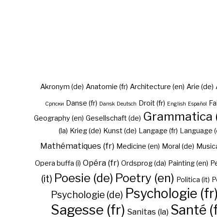
Akronym (de)
Anatomie (fr)
Architecture (en)
Arie (de)
Danse (fr)
Droit (fr)
Fa
Cрпски
Dansk
Deutsch
English
Español
Grammatica (
Geography (en)
Gesellschaft (de)
(la)
Krieg (de)
Kunst (de)
Langage (fr)
Language (
Mathématiques (fr)
Medicine (en)
Moral (de)
Musica 
Opéra (fr)
Opera buffa (i)
Ordsprog (da)
Painting (en)
Pe
Poesie (de)
Poetry (en)
(it)
Politica (it)
P
Psychologie (fr
Psychologie (de)
Sagesse (fr)
Santé (f
Sanitas (la)