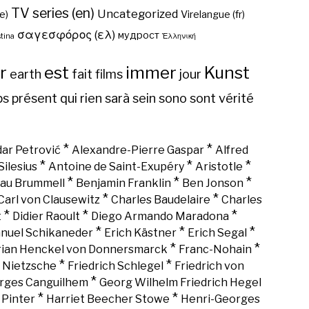
TV series (en)
Uncategorized
e)
Virelangue (fr)
σαγεσφόρος (ελ)
мудрост
tina
Ἑλληνική
r
est
immer
Kunst
earth
fait
films
jour
ps
présent
qui
rien
sarà
sein
sono
sont
vérité
*
*
ar Petrović
Alexandre-Pierre Gaspar
Alfred
*
*
*
Silesius
Antoine de Saint-Exupéry
Aristotle
*
*
*
au Brummell
Benjamin Franklin
Ben Jonson
*
*
Carl von Clausewitz
Charles Baudelaire
Charles
*
*
*
t
Didier Raoult
Diego Armando Maradona
*
*
*
nuel Schikaneder
Erich Kästner
Erich Segal
*
*
rian Henckel von Donnersmarck
Franc-Nohain
*
*
h Nietzsche
Friedrich Schlegel
Friedrich von
*
rges Canguilhem
Georg Wilhelm Friedrich Hegel
*
*
 Pinter
Harriet Beecher Stowe
Henri-Georges