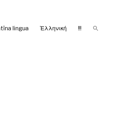
tīna lingua
Ἑλληνική
!!!