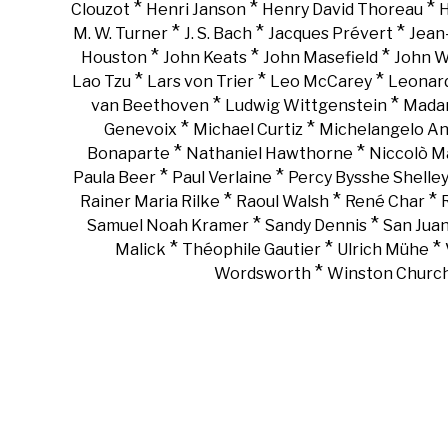
*
*
*
Clouzot
Henri Janson
Henry David Thoreau
H
*
*
*
M. W. Turner
J. S. Bach
Jacques Prévert
Jean
*
*
*
Houston
John Keats
John Masefield
John 
*
*
*
Lao Tzu
Lars von Trier
Leo McCarey
Leonar
*
*
van Beethoven
Ludwig Wittgenstein
Madam
*
*
Genevoix
Michael Curtiz
Michelangelo An
*
*
Bonaparte
Nathaniel Hawthorne
Niccolò Ma
*
*
Paula Beer
Paul Verlaine
Percy Bysshe Shelle
*
*
*
Rainer Maria Rilke
Raoul Walsh
René Char
*
*
Samuel Noah Kramer
Sandy Dennis
San Juan
*
*
*
Malick
Théophile Gautier
Ulrich Mühe
*
Wordsworth
Winston Churchi