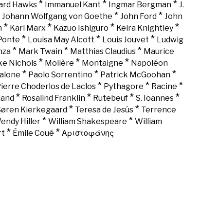
*
*
*
rd Hawks
Immanuel Kant
Ingmar Bergman
J.
*
*
*
Johann Wolfgang von Goethe
John Ford
John
*
*
*
*
n
Karl Marx
Kazuo Ishiguro
Keira Knightley
*
*
*
Ponte
Louisa May Alcott
Louis Jouvet
Ludwig
*
*
*
nza
Mark Twain
Matthias Claudius
Maurice
*
*
*
ke Nichols
Molière
Montaigne
Napoléon
*
*
*
alone
Paolo Sorrentino
Patrick McGoohan
*
*
*
ierre Choderlos de Laclos
Pythagore
Racine
*
*
*
*
land
Rosalind Franklin
Rutebeuf
S. Ioannes
*
*
Søren Kierkegaard
Teresa de Jesús
Terrence
*
*
endy Hiller
William Shakespeare
William
*
*
rt
Émile Coué
Αριστοφάνης