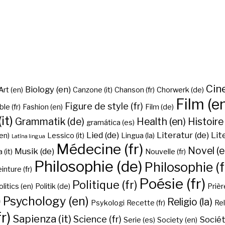
Cine
Biology (en)
Art (en)
Canzone (it)
Chanson (fr)
Chorwerk (de)
Film (e
Figure de style (fr)
ble (fr)
Fashion (en)
Film (de)
it)
Grammatik (de)
Health (en)
Histoire 
gramática (es)
Lied (de)
Literatur (de)
Lit
en)
Lessico (it)
Lingua (la)
Latīna lingua
Médecine (fr)
Novel (e
Musik (de)
(it)
Nouvelle (fr)
Philosophie (de)
Philosophie (f
inture (fr)
Poésie (fr)
Politique (fr)
olitics (en)
Politik (de)
Prière
)
Psychology (en)
Religio (la)
Psykologi
Recette (fr)
Rel
r)
Sapienza (it)
Science (fr)
Sociét
Serie (es)
Society (en)