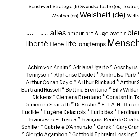
Sprichwort
Stratégie (fr)
Svenska
teatro (es)
Teatro (
Weisheit (de)
Weather (en)
Weltr
alles
bie
amour
art
Auge
avenir
accident
aime
Mensc
liberté
life
Liebe
longtemps
*
*
Achim von Arnim
Adriana Ugarte
Aeschylus
*
*
Tennyson
Alphonse Daudet
Ambroise Paré
*
*
Arthur Conan Doyle
Arthur Rimbaud
Arthur
*
*
Bertrand Russell
Bettina Brentano
Billy Wilder
*
*
Dickens
Clemens Brentano
Constantin Ts
*
*
Domenico Scarlatti
Dr Bashir
E. T. A. Hoffman
*
*
*
Euclide
Eugène Delacroix
Euripides
Ferdinan
*
Francesco Petrarca
François-René de Chate
*
*
*
Schiller
Gabriele D'Annunzio
Garak
Gary Gra
*
*
*
Giorgio Agamben
Gotthold Ephraim Lessing