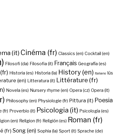
Cinéma (fr)
ma (it)
Classics (en)
Cocktail (en)
n)
Français
Filosofi (da)
Filosofia (it)
Geografía (es)
History (en)
(fr)
Historia (es)
Historia (la)
Iūs
Italiano
Littérature (fr)
erature (en)
Litteratura (it)
n)
Novela (es)
Nursery rhyme (en)
Opera (cz)
Opera (it)
r)
Poesia
Pittura (it)
Philosophy (en)
Physiologie (fr)
Psicologia (it)
 (fr)
Proverbio (it)
Psicología (es)
Roman (fr)
igion (en)
Religion (fr)
Religión (es)
Song (en)
é (fr)
Sophia (la)
Sport (it)
Sprache (de)