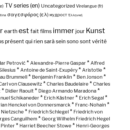
TV series (en)
Uncategorized
e)
Virelangue (fr)
σαγεσφόρος (ελ)
мудрост
tina
Ἑλληνική
r
est
immer
Kunst
earth
fait
films
jour
ps
présent
qui
rien
sarà
sein
sono
sont
vérité
*
*
ar Petrović
Alexandre-Pierre Gaspar
Alfred
*
*
*
Silesius
Antoine de Saint-Exupéry
Aristotle
*
*
*
au Brummell
Benjamin Franklin
Ben Jonson
*
*
Carl von Clausewitz
Charles Baudelaire
Charles
*
*
*
t
Didier Raoult
Diego Armando Maradona
*
*
*
nuel Schikaneder
Erich Kästner
Erich Segal
*
*
rian Henckel von Donnersmarck
Franc-Nohain
*
*
h Nietzsche
Friedrich Schlegel
Friedrich von
*
rges Canguilhem
Georg Wilhelm Friedrich Hegel
*
*
 Pinter
Harriet Beecher Stowe
Henri-Georges