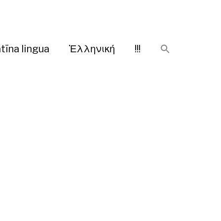
tīna lingua
Ἑλληνική
!!!