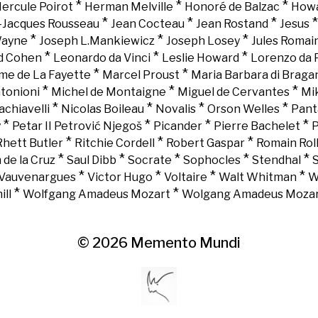
*
*
*
ercule Poirot
Herman Melville
Honoré de Balzac
Howa
*
*
*
-Jacques Rousseau
Jean Cocteau
Jean Rostand
Jesus
*
*
*
Wayne
Joseph L.Mankiewicz
Joseph Losey
Jules Romai
*
*
*
d Cohen
Leonardo da Vinci
Leslie Howard
Lorenzo da 
*
*
e de La Fayette
Marcel Proust
Maria Barbara di Braga
*
*
*
tonioni
Michel de Montaigne
Miguel de Cervantes
Mi
*
*
*
*
chiavelli
Nicolas Boileau
Novalis
Orson Welles
Pant
*
*
*
*
y
Petar II Petrović Njegoš
Picander
Pierre Bachelet
P
*
*
*
Rhett Butler
Ritchie Cordell
Robert Gaspar
Romain Rol
*
*
*
*
*
 de la Cruz
Saul Dibb
Socrate
Sophocles
Stendhal
*
*
*
*
Vauvenargues
Victor Hugo
Voltaire
Walt Whitman
W
*
*
ll
Wolfgang Amadeus Mozart
Wolgang Amadeus Moza
© 2026
Memento Mundi