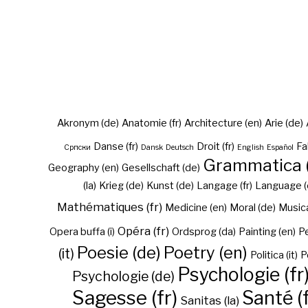
Akronym (de)
Anatomie (fr)
Architecture (en)
Arie (de)
Danse (fr)
Droit (fr)
Fa
Cрпски
Dansk
Deutsch
English
Español
Grammatica (
Geography (en)
Gesellschaft (de)
(la)
Krieg (de)
Kunst (de)
Langage (fr)
Language (
Mathématiques (fr)
Medicine (en)
Moral (de)
Musica 
Opéra (fr)
Opera buffa (i)
Ordsprog (da)
Painting (en)
Pe
Poesie (de)
Poetry (en)
(it)
Politica (it)
P
Psychologie (fr
Psychologie (de)
Sagesse (fr)
Santé (f
Sanitas (la)