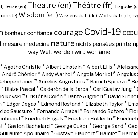
Theatre (en)
Théâtre (fr)
it)
Tense (en)
Tragödie (d
Wisdom (en)
aum (de)
Wissenschaft (de)
Wortschatz (de)
Češ
Covid-19
n
courage
cœu
bonheur
confiance
h
nature
mesure
médecine
nichts
pensées
printem
way
Welt
werden
wird
won
âme
*
*
*
*
Agatha Christie
Albert Einstein
Albert Ellis
Aleksand
*
*
*
*
André Chénier
Andy Warhol
Angela Merkel
Angelus 
*
*
*
 Schopenhauer
Aurelius Augustinus
Baruch Spinoza
Be
*
*
*
*
Blaise Pascal
Calderón de la Barca
Carl Gustav Jung
*
*
*
iolkovski
Cristóbal Colón
Dante Alighieri
David Suche
*
*
*
*
n
Edgar Degas
Edmond Rostand
Elizabeth Taylor
Ema
*
*
*
d de Saussure
Fernando Arrabal
Fernando Botero
Flo
*
*
*
aubriand
Friedrich Engels
Friedrich Hölderlin
Friedric
*
*
*
*
nt
Gaston Bachelard
George Cukor
George Sand
Geo
*
*
*
Guillaume Apollinaire
Gustave Flaubert
Hamlet
Harold