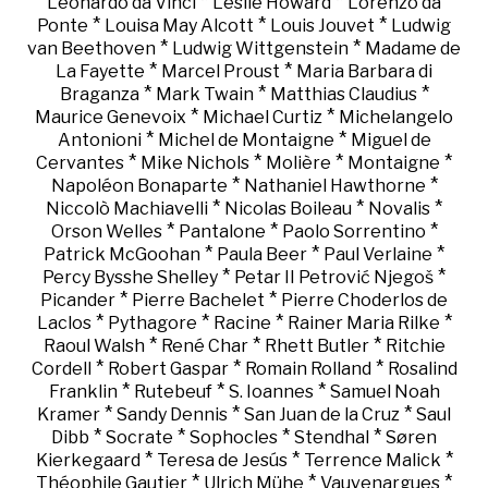
*
*
Leonardo da Vinci
Leslie Howard
Lorenzo da
*
*
*
Ponte
Louisa May Alcott
Louis Jouvet
Ludwig
*
*
van Beethoven
Ludwig Wittgenstein
Madame de
*
*
La Fayette
Marcel Proust
Maria Barbara di
*
*
*
Braganza
Mark Twain
Matthias Claudius
*
*
Maurice Genevoix
Michael Curtiz
Michelangelo
*
*
Antonioni
Michel de Montaigne
Miguel de
*
*
*
*
Cervantes
Mike Nichols
Molière
Montaigne
*
*
Napoléon Bonaparte
Nathaniel Hawthorne
*
*
*
Niccolò Machiavelli
Nicolas Boileau
Novalis
*
*
*
Orson Welles
Pantalone
Paolo Sorrentino
*
*
*
Patrick McGoohan
Paula Beer
Paul Verlaine
*
*
Percy Bysshe Shelley
Petar II Petrović Njegoš
*
*
Picander
Pierre Bachelet
Pierre Choderlos de
*
*
*
*
Laclos
Pythagore
Racine
Rainer Maria Rilke
*
*
*
Raoul Walsh
René Char
Rhett Butler
Ritchie
*
*
*
Cordell
Robert Gaspar
Romain Rolland
Rosalind
*
*
*
Franklin
Rutebeuf
S. Ioannes
Samuel Noah
*
*
*
Kramer
Sandy Dennis
San Juan de la Cruz
Saul
*
*
*
*
Dibb
Socrate
Sophocles
Stendhal
Søren
*
*
*
Kierkegaard
Teresa de Jesús
Terrence Malick
*
*
*
Théophile Gautier
Ulrich Mühe
Vauvenargues