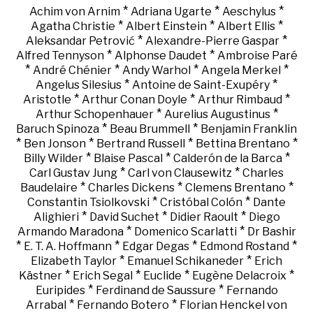
*
*
*
Achim von Arnim
Adriana Ugarte
Aeschylus
*
*
*
Agatha Christie
Albert Einstein
Albert Ellis
*
*
Aleksandar Petrović
Alexandre-Pierre Gaspar
*
*
Alfred Tennyson
Alphonse Daudet
Ambroise Paré
*
*
*
*
André Chénier
Andy Warhol
Angela Merkel
*
*
Angelus Silesius
Antoine de Saint-Exupéry
*
*
*
Aristotle
Arthur Conan Doyle
Arthur Rimbaud
*
*
Arthur Schopenhauer
Aurelius Augustinus
*
*
Baruch Spinoza
Beau Brummell
Benjamin Franklin
*
*
*
*
Ben Jonson
Bertrand Russell
Bettina Brentano
*
*
*
Billy Wilder
Blaise Pascal
Calderón de la Barca
*
*
Carl Gustav Jung
Carl von Clausewitz
Charles
*
*
*
Baudelaire
Charles Dickens
Clemens Brentano
*
*
Constantin Tsiolkovski
Cristóbal Colón
Dante
*
*
*
Alighieri
David Suchet
Didier Raoult
Diego
*
*
Armando Maradona
Domenico Scarlatti
Dr Bashir
*
*
*
*
E. T. A. Hoffmann
Edgar Degas
Edmond Rostand
*
*
Elizabeth Taylor
Emanuel Schikaneder
Erich
*
*
*
*
Kästner
Erich Segal
Euclide
Eugène Delacroix
*
*
Euripides
Ferdinand de Saussure
Fernando
*
*
Arrabal
Fernando Botero
Florian Henckel von