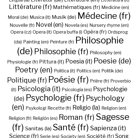
Lingua (la)
Litteratura (it)
Littérature (fr)
Mathématiques (fr)
Medicine (en)
Médecine (fr)
Musik (de)
Moral (de)
Musica (it)
Novel (en)
Nouvelle (fr)
Novela (es)
Nursery rhyme (en)
Opéra (fr)
Opera (cz)
Opera (it)
Opera buffa (i)
Ordsprog
Philosophie
(da)
Painting (en)
Peinture (fr)
(de)
Philosophie (fr)
Philosophy (en)
Poesie (de)
Poesia (it)
Pittura (it)
Physiologie (fr)
Poetry (en)
Politica (it)
Politics (en)
Politik (de)
Poésie (fr)
Politique (fr)
Prière (fr)
Proverbio
Psicologia (it)
Psychologie
(it)
Psicología (es)
Psychologie (fr)
Psychology
(de)
(en)
Religio (la)
Psykologi
Recette (fr)
Religion (en)
Sagesse
Roman (fr)
Religion (fr)
Religión (es)
(fr)
Santé (fr)
Sapienza (it)
Sanitas (la)
Science (fr)
Song
Société (fr)
Serie (es)
Society (en)