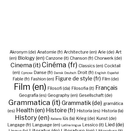
Akronym (de)
Anatomie (fr)
Architecture (en)
Arie (de)
Art
Biology (en)
(en)
Canzone (it)
Chanson (fr)
Chorwerk (de)
Cinéma (fr)
Cinema (it)
Classics (en)
Cocktail
(en)
Danse (fr)
Droit (fr)
Cрпски
Dansk
Deutsch
English
Español
Figure de style (fr)
Fable (fr)
Fashion (en)
Film (de)
Film (en)
Français
Filosofi (da)
Filosofia (it)
Geografía (es)
Geography (en)
Gesellschaft (de)
Grammatica (it)
Grammatik (de)
gramática
Health (en)
Histoire (fr)
(es)
Historia (es)
Historia (la)
History (en)
Iūs (la)
Krieg (de)
Kunst (de)
Italiano
Lied (de)
Langage (fr)
Language (en)
Lessico (it)
Latīna lingua
Literatur (de)
Literature (en)