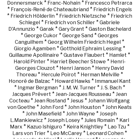
*
*
Donnersmarck
Franc-Nohain
Francesco Petrarca
*
*
François-René de Chateaubriand
Friedrich Engels
*
*
*
Friedrich Hölderlin
Friedrich Nietzsche
Friedrich
*
*
Schlegel
Friedrich von Schiller
Gabriele
*
*
*
D'Annunzio
Garak
Gary Grant
Gaston Bachelard
*
*
*
George Cukor
George Sand
Georges
*
*
Canguilhem
Georg Wilhelm Friedrich Hegel
*
*
Giorgio Agamben
Gotthold Ephraim Lessing
*
*
*
Guillaume Apollinaire
Gustave Flaubert
Hamlet
*
*
Harold Pinter
Harriet Beecher Stowe
Henri-
*
*
Georges Clouzot
Henri Janson
Henry David
*
*
*
Thoreau
Hercule Poirot
Herman Melville
*
*
Honoré de Balzac
Howard Hawks
Immanuel Kant
*
*
*
*
Ingmar Bergman
J. M. W. Turner
J. S. Bach
*
*
Jacques Prévert
Jean-Jacques Rousseau
Jean
*
*
*
Cocteau
Jean Rostand
Jesus
Johann Wolfgang
*
*
*
von Goethe
John Ford
John Houston
John Keats
*
*
*
John Masefield
John Wayne
Joseph
*
*
*
L.Mankiewicz
Joseph Losey
Jules Romain
Karl
*
*
*
*
Marx
Kazuo Ishiguro
Keira Knightley
Lao Tzu
*
*
*
Lars von Trier
Leo McCarey
Leonard Cohen