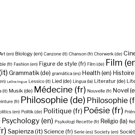
Cine
Biology (en)
Art (en)
Canzone (it)
Chanson (fr)
Chorwerk (de)
Film (e
Figure de style (fr)
ble (fr)
Fashion (en)
Film (de)
it)
Grammatik (de)
Health (en)
Histoire 
gramática (es)
Lied (de)
Literatur (de)
Lit
en)
Lessico (it)
Lingua (la)
Latīna lingua
Médecine (fr)
Novel (e
Musik (de)
(it)
Nouvelle (fr)
Philosophie (de)
Philosophie (f
inture (fr)
Poésie (fr)
Politique (fr)
olitics (en)
Politik (de)
Prière
)
Psychology (en)
Religio (la)
Psykologi
Recette (fr)
Rel
r)
Sapienza (it)
Science (fr)
Sociét
Serie (es)
Society (en)