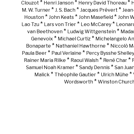
*
*
*
Clouzot
Henri Janson
Henry David Thoreau
H
*
*
*
M. W. Turner
J. S. Bach
Jacques Prévert
Jean
*
*
*
Houston
John Keats
John Masefield
John 
*
*
*
Lao Tzu
Lars von Trier
Leo McCarey
Leonar
*
*
van Beethoven
Ludwig Wittgenstein
Madam
*
*
Genevoix
Michael Curtiz
Michelangelo An
*
*
Bonaparte
Nathaniel Hawthorne
Niccolò Ma
*
*
Paula Beer
Paul Verlaine
Percy Bysshe Shelle
*
*
*
Rainer Maria Rilke
Raoul Walsh
René Char
*
*
Samuel Noah Kramer
Sandy Dennis
San Juan
*
*
*
Malick
Théophile Gautier
Ulrich Mühe
*
Wordsworth
Winston Churchi