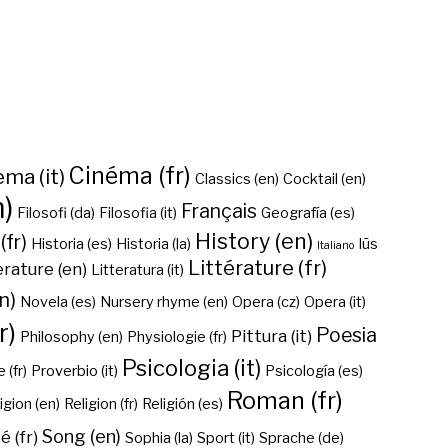
Cinéma (fr)
ma (it)
Classics (en)
Cocktail (en)
n)
Français
Filosofi (da)
Filosofia (it)
Geografía (es)
History (en)
(fr)
Historia (es)
Historia (la)
Iūs
Italiano
Littérature (fr)
erature (en)
Litteratura (it)
n)
Novela (es)
Nursery rhyme (en)
Opera (cz)
Opera (it)
r)
Poesia
Pittura (it)
Philosophy (en)
Physiologie (fr)
Psicologia (it)
 (fr)
Proverbio (it)
Psicología (es)
Roman (fr)
igion (en)
Religion (fr)
Religión (es)
Song (en)
é (fr)
Sophia (la)
Sport (it)
Sprache (de)