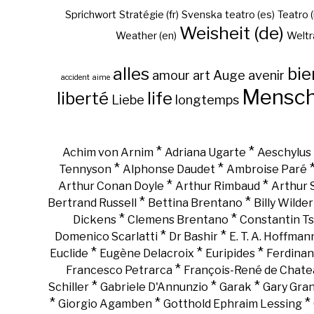
Sprichwort
Stratégie (fr)
Svenska
teatro (es)
Teatro (
Weisheit (de)
Weather (en)
Weltr
alles
bie
amour
art
Auge
avenir
accident
aime
Mensc
liberté
life
Liebe
longtemps
*
*
Achim von Arnim
Adriana Ugarte
Aeschylus
*
*
Tennyson
Alphonse Daudet
Ambroise Paré
*
*
Arthur Conan Doyle
Arthur Rimbaud
Arthur
*
*
Bertrand Russell
Bettina Brentano
Billy Wilder
*
*
Dickens
Clemens Brentano
Constantin Ts
*
*
Domenico Scarlatti
Dr Bashir
E. T. A. Hoffman
*
*
*
Euclide
Eugène Delacroix
Euripides
Ferdinan
*
Francesco Petrarca
François-René de Chate
*
*
*
Schiller
Gabriele D'Annunzio
Garak
Gary Gra
*
*
*
Giorgio Agamben
Gotthold Ephraim Lessing