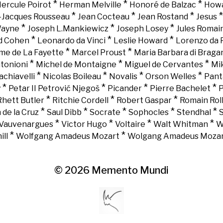
*
*
*
ercule Poirot
Herman Melville
Honoré de Balzac
Howa
*
*
*
-Jacques Rousseau
Jean Cocteau
Jean Rostand
Jesus
*
*
*
Wayne
Joseph L.Mankiewicz
Joseph Losey
Jules Romai
*
*
*
d Cohen
Leonardo da Vinci
Leslie Howard
Lorenzo da 
*
*
e de La Fayette
Marcel Proust
Maria Barbara di Braga
*
*
*
tonioni
Michel de Montaigne
Miguel de Cervantes
Mi
*
*
*
*
chiavelli
Nicolas Boileau
Novalis
Orson Welles
Pant
*
*
*
*
y
Petar II Petrović Njegoš
Picander
Pierre Bachelet
P
*
*
*
Rhett Butler
Ritchie Cordell
Robert Gaspar
Romain Rol
*
*
*
*
*
 de la Cruz
Saul Dibb
Socrate
Sophocles
Stendhal
*
*
*
*
Vauvenargues
Victor Hugo
Voltaire
Walt Whitman
W
*
*
ll
Wolfgang Amadeus Mozart
Wolgang Amadeus Moza
© 2026
Memento Mundi