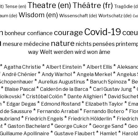
Theatre (en)
Théâtre (fr)
it)
Tense (en)
Tragödie (d
Wisdom (en)
aum (de)
Wissenschaft (de)
Wortschatz (de)
Češ
Covid-19
n
courage
cœu
bonheur
confiance
h
nature
mesure
médecine
nichts
pensées
printem
way
Welt
werden
wird
won
âme
*
*
*
*
Agatha Christie
Albert Einstein
Albert Ellis
Aleksand
*
*
*
*
André Chénier
Andy Warhol
Angela Merkel
Angelus 
*
*
*
 Schopenhauer
Aurelius Augustinus
Baruch Spinoza
Be
*
*
*
*
Blaise Pascal
Calderón de la Barca
Carl Gustav Jung
*
*
*
iolkovski
Cristóbal Colón
Dante Alighieri
David Suche
*
*
*
*
n
Edgar Degas
Edmond Rostand
Elizabeth Taylor
Ema
*
*
*
d de Saussure
Fernando Arrabal
Fernando Botero
Flo
*
*
*
aubriand
Friedrich Engels
Friedrich Hölderlin
Friedric
*
*
*
*
nt
Gaston Bachelard
George Cukor
George Sand
Geo
*
*
*
Guillaume Apollinaire
Gustave Flaubert
Hamlet
Harold