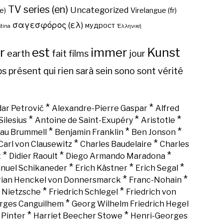
TV series (en)
Uncategorized
e)
Virelangue (fr)
σαγεσφόρος (ελ)
мудрост
tina
Ἑλληνική
r
est
immer
Kunst
earth
fait
films
jour
ps
présent
qui
rien
sarà
sein
sono
sont
vérité
*
*
ar Petrović
Alexandre-Pierre Gaspar
Alfred
*
*
*
Silesius
Antoine de Saint-Exupéry
Aristotle
*
*
*
au Brummell
Benjamin Franklin
Ben Jonson
*
*
Carl von Clausewitz
Charles Baudelaire
Charles
*
*
*
t
Didier Raoult
Diego Armando Maradona
*
*
*
nuel Schikaneder
Erich Kästner
Erich Segal
*
*
rian Henckel von Donnersmarck
Franc-Nohain
*
*
h Nietzsche
Friedrich Schlegel
Friedrich von
*
rges Canguilhem
Georg Wilhelm Friedrich Hegel
*
*
 Pinter
Harriet Beecher Stowe
Henri-Georges