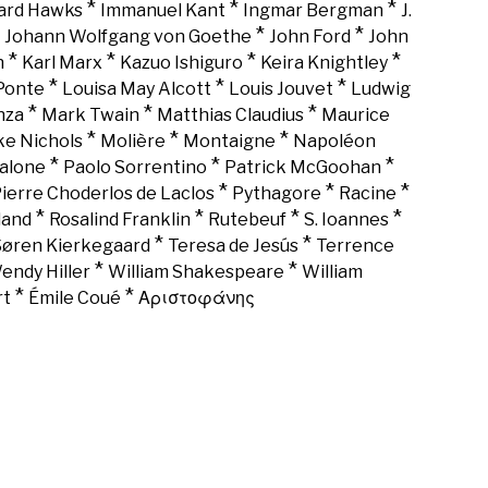
*
*
*
rd Hawks
Immanuel Kant
Ingmar Bergman
J.
*
*
*
Johann Wolfgang von Goethe
John Ford
John
*
*
*
*
n
Karl Marx
Kazuo Ishiguro
Keira Knightley
*
*
*
Ponte
Louisa May Alcott
Louis Jouvet
Ludwig
*
*
*
nza
Mark Twain
Matthias Claudius
Maurice
*
*
*
ke Nichols
Molière
Montaigne
Napoléon
*
*
*
alone
Paolo Sorrentino
Patrick McGoohan
*
*
*
ierre Choderlos de Laclos
Pythagore
Racine
*
*
*
*
land
Rosalind Franklin
Rutebeuf
S. Ioannes
*
*
Søren Kierkegaard
Teresa de Jesús
Terrence
*
*
endy Hiller
William Shakespeare
William
*
*
rt
Émile Coué
Αριστοφάνης