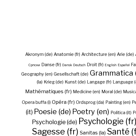
Akronym (de)
Anatomie (fr)
Architecture (en)
Arie (de)
Danse (fr)
Droit (fr)
Fa
Cрпски
Dansk
Deutsch
English
Español
Grammatica (
Geography (en)
Gesellschaft (de)
(la)
Krieg (de)
Kunst (de)
Langage (fr)
Language (
Mathématiques (fr)
Medicine (en)
Moral (de)
Musica 
Opéra (fr)
Opera buffa (i)
Ordsprog (da)
Painting (en)
Pe
Poesie (de)
Poetry (en)
(it)
Politica (it)
P
Psychologie (fr
Psychologie (de)
Sagesse (fr)
Santé (f
Sanitas (la)