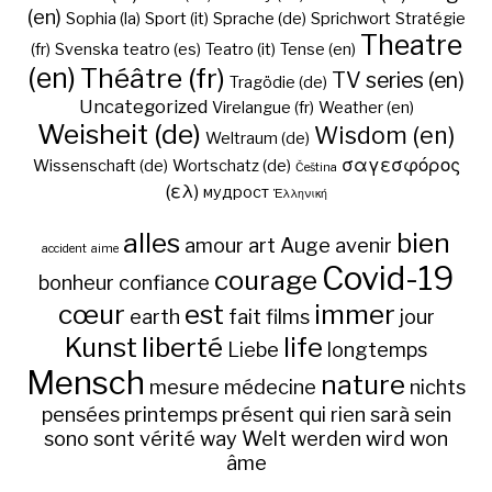
(en)
Sophia (la)
Sport (it)
Sprache (de)
Sprichwort
Stratégie
Theatre
(fr)
Svenska
teatro (es)
Teatro (it)
Tense (en)
(en)
Théâtre (fr)
TV series (en)
Tragödie (de)
Uncategorized
Virelangue (fr)
Weather (en)
Weisheit (de)
Wisdom (en)
Weltraum (de)
σαγεσφόρος
Wissenschaft (de)
Wortschatz (de)
Čeština
(ελ)
мудрост
Ἑλληνική
alles
bien
amour
art
Auge
avenir
accident
aime
Covid-19
courage
bonheur
confiance
cœur
est
immer
earth
fait
films
jour
Kunst
liberté
life
Liebe
longtemps
Mensch
nature
mesure
médecine
nichts
pensées
printemps
présent
qui
rien
sarà
sein
sono
sont
vérité
way
Welt
werden
wird
won
âme