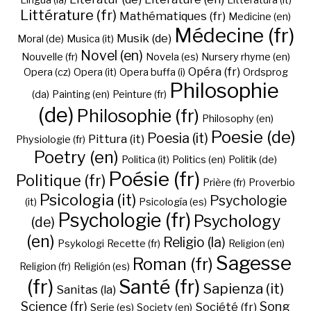
Lingua (la)
Litteratura (it)
Littérature (fr)
Mathématiques (fr)
Medicine (en)
Médecine (fr)
Musik (de)
Moral (de)
Musica (it)
Novel (en)
Nouvelle (fr)
Novela (es)
Nursery rhyme (en)
Opéra (fr)
Opera (cz)
Opera (it)
Opera buffa (i)
Ordsprog
Philosophie
(da)
Painting (en)
Peinture (fr)
(de)
Philosophie (fr)
Philosophy (en)
Poesie (de)
Poesia (it)
Pittura (it)
Physiologie (fr)
Poetry (en)
Politica (it)
Politics (en)
Politik (de)
Poésie (fr)
Politique (fr)
Prière (fr)
Proverbio
Psicologia (it)
Psychologie
(it)
Psicología (es)
Psychologie (fr)
Psychology
(de)
(en)
Religio (la)
Psykologi
Recette (fr)
Religion (en)
Sagesse
Roman (fr)
Religion (fr)
Religión (es)
(fr)
Santé (fr)
Sapienza (it)
Sanitas (la)
Science (fr)
Song
Société (fr)
Serie (es)
Society (en)