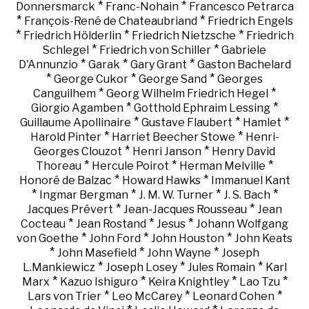
*
*
Donnersmarck
Franc-Nohain
Francesco Petrarca
*
*
François-René de Chateaubriand
Friedrich Engels
*
*
*
Friedrich Hölderlin
Friedrich Nietzsche
Friedrich
*
*
Schlegel
Friedrich von Schiller
Gabriele
*
*
*
D'Annunzio
Garak
Gary Grant
Gaston Bachelard
*
*
*
George Cukor
George Sand
Georges
*
*
Canguilhem
Georg Wilhelm Friedrich Hegel
*
*
Giorgio Agamben
Gotthold Ephraim Lessing
*
*
*
Guillaume Apollinaire
Gustave Flaubert
Hamlet
*
*
Harold Pinter
Harriet Beecher Stowe
Henri-
*
*
Georges Clouzot
Henri Janson
Henry David
*
*
*
Thoreau
Hercule Poirot
Herman Melville
*
*
Honoré de Balzac
Howard Hawks
Immanuel Kant
*
*
*
*
Ingmar Bergman
J. M. W. Turner
J. S. Bach
*
*
Jacques Prévert
Jean-Jacques Rousseau
Jean
*
*
*
Cocteau
Jean Rostand
Jesus
Johann Wolfgang
*
*
*
von Goethe
John Ford
John Houston
John Keats
*
*
*
John Masefield
John Wayne
Joseph
*
*
*
L.Mankiewicz
Joseph Losey
Jules Romain
Karl
*
*
*
*
Marx
Kazuo Ishiguro
Keira Knightley
Lao Tzu
*
*
*
Lars von Trier
Leo McCarey
Leonard Cohen