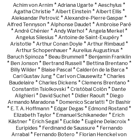
*
*
*
Achim von Arnim
Adriana Ugarte
Aeschylus
*
*
*
Agatha Christie
Albert Einstein
Albert Ellis
*
*
Aleksandar Petrović
Alexandre-Pierre Gaspar
*
*
Alfred Tennyson
Alphonse Daudet
Ambroise Paré
*
*
*
*
André Chénier
Andy Warhol
Angela Merkel
*
*
Angelus Silesius
Antoine de Saint-Exupéry
*
*
*
Aristotle
Arthur Conan Doyle
Arthur Rimbaud
*
*
Arthur Schopenhauer
Aurelius Augustinus
*
*
Baruch Spinoza
Beau Brummell
Benjamin Franklin
*
*
*
*
Ben Jonson
Bertrand Russell
Bettina Brentano
*
*
*
Billy Wilder
Blaise Pascal
Calderón de la Barca
*
*
Carl Gustav Jung
Carl von Clausewitz
Charles
*
*
*
Baudelaire
Charles Dickens
Clemens Brentano
*
*
Constantin Tsiolkovski
Cristóbal Colón
Dante
*
*
*
Alighieri
David Suchet
Didier Raoult
Diego
*
*
Armando Maradona
Domenico Scarlatti
Dr Bashir
*
*
*
*
E. T. A. Hoffmann
Edgar Degas
Edmond Rostand
*
*
Elizabeth Taylor
Emanuel Schikaneder
Erich
*
*
*
*
Kästner
Erich Segal
Euclide
Eugène Delacroix
*
*
Euripides
Ferdinand de Saussure
Fernando
*
*
Arrabal
Fernando Botero
Florian Henckel von