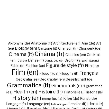
Akronym (de)
Anatomie (fr)
Architecture (en)
Arie (de)
Art
Biology (en)
(en)
Canzone (it)
Chanson (fr)
Chorwerk (de)
Cinéma (fr)
Cinema (it)
Classics (en)
Cocktail
(en)
Danse (fr)
Droit (fr)
Cрпски
Dansk
Deutsch
English
Español
Figure de style (fr)
Fable (fr)
Fashion (en)
Film (de)
Film (en)
Français
Filosofi (da)
Filosofia (it)
Geografía (es)
Geography (en)
Gesellschaft (de)
Grammatica (it)
Grammatik (de)
gramática
Health (en)
Histoire (fr)
(es)
Historia (es)
Historia (la)
History (en)
Iūs (la)
Krieg (de)
Kunst (de)
Italiano
Lied (de)
Langage (fr)
Language (en)
Lessico (it)
Latīna lingua
Literatur (de)
Literature (en)