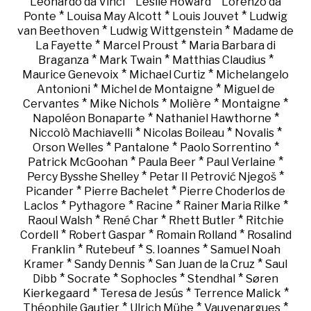
*
*
Leonardo da Vinci
Leslie Howard
Lorenzo da
*
*
*
Ponte
Louisa May Alcott
Louis Jouvet
Ludwig
*
*
van Beethoven
Ludwig Wittgenstein
Madame de
*
*
La Fayette
Marcel Proust
Maria Barbara di
*
*
*
Braganza
Mark Twain
Matthias Claudius
*
*
Maurice Genevoix
Michael Curtiz
Michelangelo
*
*
Antonioni
Michel de Montaigne
Miguel de
*
*
*
*
Cervantes
Mike Nichols
Molière
Montaigne
*
*
Napoléon Bonaparte
Nathaniel Hawthorne
*
*
*
Niccolò Machiavelli
Nicolas Boileau
Novalis
*
*
*
Orson Welles
Pantalone
Paolo Sorrentino
*
*
*
Patrick McGoohan
Paula Beer
Paul Verlaine
*
*
Percy Bysshe Shelley
Petar II Petrović Njegoš
*
*
Picander
Pierre Bachelet
Pierre Choderlos de
*
*
*
*
Laclos
Pythagore
Racine
Rainer Maria Rilke
*
*
*
Raoul Walsh
René Char
Rhett Butler
Ritchie
*
*
*
Cordell
Robert Gaspar
Romain Rolland
Rosalind
*
*
*
Franklin
Rutebeuf
S. Ioannes
Samuel Noah
*
*
*
Kramer
Sandy Dennis
San Juan de la Cruz
Saul
*
*
*
*
Dibb
Socrate
Sophocles
Stendhal
Søren
*
*
*
Kierkegaard
Teresa de Jesús
Terrence Malick
*
*
*
Théophile Gautier
Ulrich Mühe
Vauvenargues