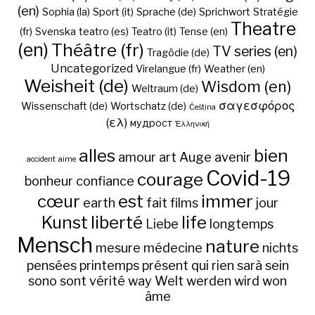
(en)
Sophia (la)
Sport (it)
Sprache (de)
Sprichwort
Stratégie
Theatre
(fr)
Svenska
teatro (es)
Teatro (it)
Tense (en)
(en)
Théâtre (fr)
TV series (en)
Tragödie (de)
Uncategorized
Virelangue (fr)
Weather (en)
Weisheit (de)
Wisdom (en)
Weltraum (de)
σαγεσφόρος
Wissenschaft (de)
Wortschatz (de)
Čeština
(ελ)
мудрост
Ἑλληνική
alles
bien
amour
art
Auge
avenir
accident
aime
Covid-19
courage
bonheur
confiance
cœur
est
immer
earth
fait
films
jour
Kunst
liberté
life
Liebe
longtemps
Mensch
nature
mesure
médecine
nichts
pensées
printemps
présent
qui
rien
sarà
sein
sono
sont
vérité
way
Welt
werden
wird
won
âme