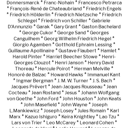
*
*
Donnersmarck
Franc-Nohain
Francesco Petrarca
*
*
François-René de Chateaubriand
Friedrich Engels
*
*
*
Friedrich Hölderlin
Friedrich Nietzsche
Friedrich
*
*
Schlegel
Friedrich von Schiller
Gabriele
*
*
*
D'Annunzio
Garak
Gary Grant
Gaston Bachelard
*
*
*
George Cukor
George Sand
Georges
*
*
Canguilhem
Georg Wilhelm Friedrich Hegel
*
*
Giorgio Agamben
Gotthold Ephraim Lessing
*
*
*
Guillaume Apollinaire
Gustave Flaubert
Hamlet
*
*
Harold Pinter
Harriet Beecher Stowe
Henri-
*
*
Georges Clouzot
Henri Janson
Henry David
*
*
*
Thoreau
Hercule Poirot
Herman Melville
*
*
Honoré de Balzac
Howard Hawks
Immanuel Kant
*
*
*
*
Ingmar Bergman
J. M. W. Turner
J. S. Bach
*
*
Jacques Prévert
Jean-Jacques Rousseau
Jean
*
*
*
Cocteau
Jean Rostand
Jesus
Johann Wolfgang
*
*
*
von Goethe
John Ford
John Houston
John Keats
*
*
*
John Masefield
John Wayne
Joseph
*
*
*
L.Mankiewicz
Joseph Losey
Jules Romain
Karl
*
*
*
*
Marx
Kazuo Ishiguro
Keira Knightley
Lao Tzu
*
*
*
Lars von Trier
Leo McCarey
Leonard Cohen