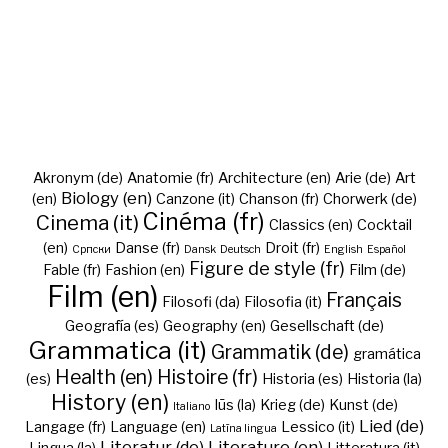
Akronym (de)
Anatomie (fr)
Architecture (en)
Arie (de)
Art
Biology (en)
(en)
Canzone (it)
Chanson (fr)
Chorwerk (de)
Cinéma (fr)
Cinema (it)
Classics (en)
Cocktail
(en)
Danse (fr)
Droit (fr)
Cрпски
Dansk
Deutsch
English
Español
Figure de style (fr)
Fable (fr)
Fashion (en)
Film (de)
Film (en)
Français
Filosofi (da)
Filosofia (it)
Geografía (es)
Geography (en)
Gesellschaft (de)
Grammatica (it)
Grammatik (de)
gramática
Health (en)
Histoire (fr)
(es)
Historia (es)
Historia (la)
History (en)
Iūs (la)
Krieg (de)
Kunst (de)
Italiano
Lied (de)
Langage (fr)
Language (en)
Lessico (it)
Latīna lingua
Literatur (de)
Literature (en)