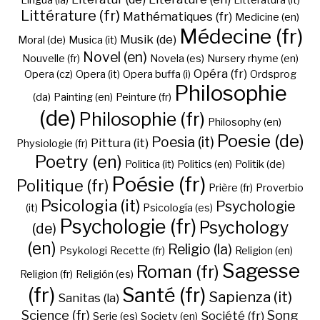
Lingua (la)
Litteratura (it)
Littérature (fr)
Mathématiques (fr)
Medicine (en)
Médecine (fr)
Musik (de)
Moral (de)
Musica (it)
Novel (en)
Nouvelle (fr)
Novela (es)
Nursery rhyme (en)
Opéra (fr)
Opera (cz)
Opera (it)
Opera buffa (i)
Ordsprog
Philosophie
(da)
Painting (en)
Peinture (fr)
(de)
Philosophie (fr)
Philosophy (en)
Poesie (de)
Poesia (it)
Pittura (it)
Physiologie (fr)
Poetry (en)
Politica (it)
Politics (en)
Politik (de)
Poésie (fr)
Politique (fr)
Prière (fr)
Proverbio
Psicologia (it)
Psychologie
(it)
Psicología (es)
Psychologie (fr)
Psychology
(de)
(en)
Religio (la)
Psykologi
Recette (fr)
Religion (en)
Sagesse
Roman (fr)
Religion (fr)
Religión (es)
(fr)
Santé (fr)
Sapienza (it)
Sanitas (la)
Science (fr)
Song
Société (fr)
Serie (es)
Society (en)