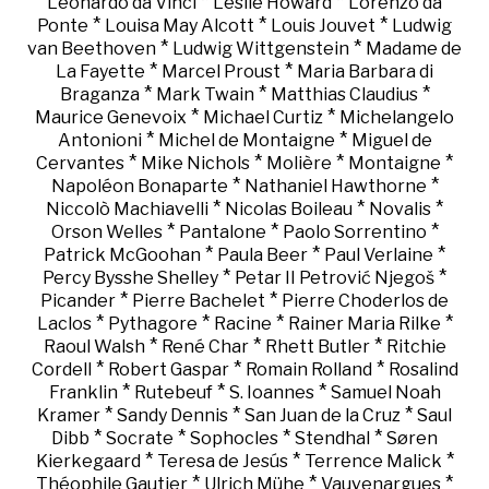
*
*
Leonardo da Vinci
Leslie Howard
Lorenzo da
*
*
*
Ponte
Louisa May Alcott
Louis Jouvet
Ludwig
*
*
van Beethoven
Ludwig Wittgenstein
Madame de
*
*
La Fayette
Marcel Proust
Maria Barbara di
*
*
*
Braganza
Mark Twain
Matthias Claudius
*
*
Maurice Genevoix
Michael Curtiz
Michelangelo
*
*
Antonioni
Michel de Montaigne
Miguel de
*
*
*
*
Cervantes
Mike Nichols
Molière
Montaigne
*
*
Napoléon Bonaparte
Nathaniel Hawthorne
*
*
*
Niccolò Machiavelli
Nicolas Boileau
Novalis
*
*
*
Orson Welles
Pantalone
Paolo Sorrentino
*
*
*
Patrick McGoohan
Paula Beer
Paul Verlaine
*
*
Percy Bysshe Shelley
Petar II Petrović Njegoš
*
*
Picander
Pierre Bachelet
Pierre Choderlos de
*
*
*
*
Laclos
Pythagore
Racine
Rainer Maria Rilke
*
*
*
Raoul Walsh
René Char
Rhett Butler
Ritchie
*
*
*
Cordell
Robert Gaspar
Romain Rolland
Rosalind
*
*
*
Franklin
Rutebeuf
S. Ioannes
Samuel Noah
*
*
*
Kramer
Sandy Dennis
San Juan de la Cruz
Saul
*
*
*
*
Dibb
Socrate
Sophocles
Stendhal
Søren
*
*
*
Kierkegaard
Teresa de Jesús
Terrence Malick
*
*
*
Théophile Gautier
Ulrich Mühe
Vauvenargues