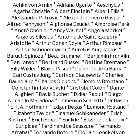
*
*
*
Achim von Arnim
Adriana Ugarte
Aeschylus
*
*
*
Agatha Christie
Albert Einstein
Albert Ellis
*
*
Aleksandar Petrović
Alexandre-Pierre Gaspar
*
*
Alfred Tennyson
Alphonse Daudet
Ambroise Paré
*
*
*
*
André Chénier
Andy Warhol
Angela Merkel
*
*
Angelus Silesius
Antoine de Saint-Exupéry
*
*
*
Aristotle
Arthur Conan Doyle
Arthur Rimbaud
*
*
Arthur Schopenhauer
Aurelius Augustinus
*
*
Baruch Spinoza
Beau Brummell
Benjamin Franklin
*
*
*
*
Ben Jonson
Bertrand Russell
Bettina Brentano
*
*
*
Billy Wilder
Blaise Pascal
Calderón de la Barca
*
*
Carl Gustav Jung
Carl von Clausewitz
Charles
*
*
*
Baudelaire
Charles Dickens
Clemens Brentano
*
*
Constantin Tsiolkovski
Cristóbal Colón
Dante
*
*
*
Alighieri
David Suchet
Didier Raoult
Diego
*
*
Armando Maradona
Domenico Scarlatti
Dr Bashir
*
*
*
*
E. T. A. Hoffmann
Edgar Degas
Edmond Rostand
*
*
Elizabeth Taylor
Emanuel Schikaneder
Erich
*
*
*
*
Kästner
Erich Segal
Euclide
Eugène Delacroix
*
*
Euripides
Ferdinand de Saussure
Fernando
*
*
Arrabal
Fernando Botero
Florian Henckel von