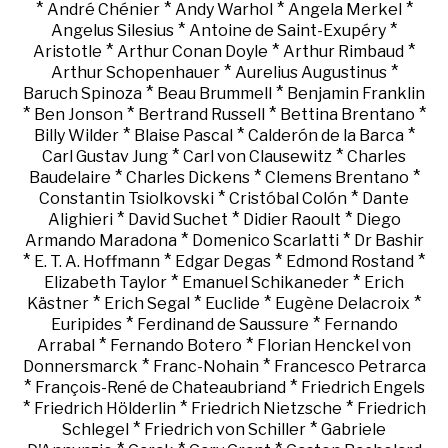
*
*
*
*
André Chénier
Andy Warhol
Angela Merkel
*
*
Angelus Silesius
Antoine de Saint-Exupéry
*
*
*
Aristotle
Arthur Conan Doyle
Arthur Rimbaud
*
*
Arthur Schopenhauer
Aurelius Augustinus
*
*
Baruch Spinoza
Beau Brummell
Benjamin Franklin
*
*
*
*
Ben Jonson
Bertrand Russell
Bettina Brentano
*
*
*
Billy Wilder
Blaise Pascal
Calderón de la Barca
*
*
Carl Gustav Jung
Carl von Clausewitz
Charles
*
*
*
Baudelaire
Charles Dickens
Clemens Brentano
*
*
Constantin Tsiolkovski
Cristóbal Colón
Dante
*
*
*
Alighieri
David Suchet
Didier Raoult
Diego
*
*
Armando Maradona
Domenico Scarlatti
Dr Bashir
*
*
*
*
E. T. A. Hoffmann
Edgar Degas
Edmond Rostand
*
*
Elizabeth Taylor
Emanuel Schikaneder
Erich
*
*
*
*
Kästner
Erich Segal
Euclide
Eugène Delacroix
*
*
Euripides
Ferdinand de Saussure
Fernando
*
*
Arrabal
Fernando Botero
Florian Henckel von
*
*
Donnersmarck
Franc-Nohain
Francesco Petrarca
*
*
François-René de Chateaubriand
Friedrich Engels
*
*
*
Friedrich Hölderlin
Friedrich Nietzsche
Friedrich
*
*
Schlegel
Friedrich von Schiller
Gabriele