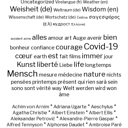
Uncategorized
Virelangue (fr)
Weather (en)
Weisheit (de)
Wisdom (en)
Weltraum (de)
σαγεσφόρος
Wissenschaft (de)
Wortschatz (de)
Čeština
(ελ)
мудрост
Ἑλληνική
alles
bien
amour
art
Auge
avenir
accident
aime
Covid-19
courage
bonheur
confiance
cœur
est
immer
earth
fait
films
jour
Kunst
liberté
life
Liebe
longtemps
Mensch
nature
mesure
médecine
nichts
pensées
printemps
présent
qui
rien
sarà
sein
sono
sont
vérité
way
Welt
werden
wird
won
âme
*
*
*
Achim von Arnim
Adriana Ugarte
Aeschylus
*
*
*
Agatha Christie
Albert Einstein
Albert Ellis
*
*
Aleksandar Petrović
Alexandre-Pierre Gaspar
*
*
Alfred Tennyson
Alphonse Daudet
Ambroise Paré