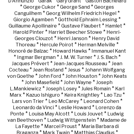
*
*
*
D'Annunzio
Garak
Gary Grant
Gaston Bachelard
*
*
*
George Cukor
George Sand
Georges
*
*
Canguilhem
Georg Wilhelm Friedrich Hegel
*
*
Giorgio Agamben
Gotthold Ephraim Lessing
*
*
*
Guillaume Apollinaire
Gustave Flaubert
Hamlet
*
*
Harold Pinter
Harriet Beecher Stowe
Henri-
*
*
Georges Clouzot
Henri Janson
Henry David
*
*
*
Thoreau
Hercule Poirot
Herman Melville
*
*
Honoré de Balzac
Howard Hawks
Immanuel Kant
*
*
*
*
Ingmar Bergman
J. M. W. Turner
J. S. Bach
*
*
Jacques Prévert
Jean-Jacques Rousseau
Jean
*
*
*
Cocteau
Jean Rostand
Jesus
Johann Wolfgang
*
*
*
von Goethe
John Ford
John Houston
John Keats
*
*
*
John Masefield
John Wayne
Joseph
*
*
*
L.Mankiewicz
Joseph Losey
Jules Romain
Karl
*
*
*
*
Marx
Kazuo Ishiguro
Keira Knightley
Lao Tzu
*
*
*
Lars von Trier
Leo McCarey
Leonard Cohen
*
*
Leonardo da Vinci
Leslie Howard
Lorenzo da
*
*
*
Ponte
Louisa May Alcott
Louis Jouvet
Ludwig
*
*
van Beethoven
Ludwig Wittgenstein
Madame de
*
*
La Fayette
Marcel Proust
Maria Barbara di
*
*
*
Braganza
Mark Twain
Matthias Claudius