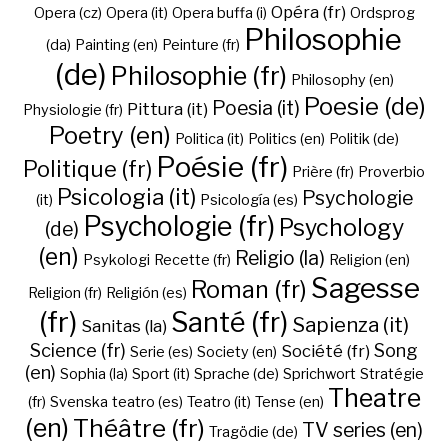
Opéra (fr)
Opera (cz)
Opera (it)
Opera buffa (i)
Ordsprog
Philosophie
(da)
Painting (en)
Peinture (fr)
(de)
Philosophie (fr)
Philosophy (en)
Poesie (de)
Poesia (it)
Pittura (it)
Physiologie (fr)
Poetry (en)
Politica (it)
Politics (en)
Politik (de)
Poésie (fr)
Politique (fr)
Prière (fr)
Proverbio
Psicologia (it)
Psychologie
(it)
Psicología (es)
Psychologie (fr)
Psychology
(de)
(en)
Religio (la)
Psykologi
Recette (fr)
Religion (en)
Sagesse
Roman (fr)
Religion (fr)
Religión (es)
(fr)
Santé (fr)
Sapienza (it)
Sanitas (la)
Science (fr)
Song
Société (fr)
Serie (es)
Society (en)
(en)
Sophia (la)
Sport (it)
Sprache (de)
Sprichwort
Stratégie
Theatre
(fr)
Svenska
teatro (es)
Teatro (it)
Tense (en)
(en)
Théâtre (fr)
TV series (en)
Tragödie (de)