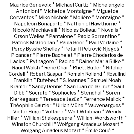
*
*
Maurice Genevoix
Michael Curtiz
Michelangelo
*
*
Antonioni
Michel de Montaigne
Miguel de
*
*
*
*
Cervantes
Mike Nichols
Molière
Montaigne
*
*
Napoléon Bonaparte
Nathaniel Hawthorne
*
*
*
Niccolò Machiavelli
Nicolas Boileau
Novalis
*
*
*
Orson Welles
Pantalone
Paolo Sorrentino
*
*
*
Patrick McGoohan
Paula Beer
Paul Verlaine
*
*
Percy Bysshe Shelley
Petar II Petrović Njegoš
*
*
Picander
Pierre Bachelet
Pierre Choderlos de
*
*
*
*
Laclos
Pythagore
Racine
Rainer Maria Rilke
*
*
*
Raoul Walsh
René Char
Rhett Butler
Ritchie
*
*
*
Cordell
Robert Gaspar
Romain Rolland
Rosalind
*
*
*
Franklin
Rutebeuf
S. Ioannes
Samuel Noah
*
*
*
Kramer
Sandy Dennis
San Juan de la Cruz
Saul
*
*
*
*
Dibb
Socrate
Sophocles
Stendhal
Søren
*
*
*
Kierkegaard
Teresa de Jesús
Terrence Malick
*
*
*
Théophile Gautier
Ulrich Mühe
Vauvenargues
*
*
*
Victor Hugo
Voltaire
Walt Whitman
Wendy
*
*
*
Hiller
William Shakespeare
William Wordsworth
*
*
Winston Churchill
Wolfgang Amadeus Mozart
*
*
Wolgang Amadeus Mozart
Émile Coué