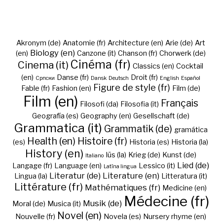
Akronym (de)
Anatomie (fr)
Architecture (en)
Arie (de)
Art
Biology (en)
(en)
Canzone (it)
Chanson (fr)
Chorwerk (de)
Cinéma (fr)
Cinema (it)
Classics (en)
Cocktail
(en)
Danse (fr)
Droit (fr)
Cрпски
Dansk
Deutsch
English
Español
Figure de style (fr)
Fable (fr)
Fashion (en)
Film (de)
Film (en)
Français
Filosofi (da)
Filosofia (it)
Geografía (es)
Geography (en)
Gesellschaft (de)
Grammatica (it)
Grammatik (de)
gramática
Health (en)
Histoire (fr)
(es)
Historia (es)
Historia (la)
History (en)
Iūs (la)
Krieg (de)
Kunst (de)
Italiano
Lied (de)
Langage (fr)
Language (en)
Lessico (it)
Latīna lingua
Literatur (de)
Literature (en)
Lingua (la)
Litteratura (it)
Littérature (fr)
Mathématiques (fr)
Medicine (en)
Médecine (fr)
Musik (de)
Moral (de)
Musica (it)
Novel (en)
Nouvelle (fr)
Novela (es)
Nursery rhyme (en)