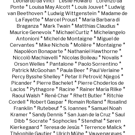
*
*
Leonardo da Vinci
Leslie Howard
Lorenzo da
*
*
*
Ponte
Louisa May Alcott
Louis Jouvet
Ludwig
*
*
van Beethoven
Ludwig Wittgenstein
Madame de
*
*
La Fayette
Marcel Proust
Maria Barbara di
*
*
*
Braganza
Mark Twain
Matthias Claudius
*
*
Maurice Genevoix
Michael Curtiz
Michelangelo
*
*
Antonioni
Michel de Montaigne
Miguel de
*
*
*
*
Cervantes
Mike Nichols
Molière
Montaigne
*
*
Napoléon Bonaparte
Nathaniel Hawthorne
*
*
*
Niccolò Machiavelli
Nicolas Boileau
Novalis
*
*
*
Orson Welles
Pantalone
Paolo Sorrentino
*
*
*
Patrick McGoohan
Paula Beer
Paul Verlaine
*
*
Percy Bysshe Shelley
Petar II Petrović Njegoš
*
*
Picander
Pierre Bachelet
Pierre Choderlos de
*
*
*
*
Laclos
Pythagore
Racine
Rainer Maria Rilke
*
*
*
Raoul Walsh
René Char
Rhett Butler
Ritchie
*
*
*
Cordell
Robert Gaspar
Romain Rolland
Rosalind
*
*
*
Franklin
Rutebeuf
S. Ioannes
Samuel Noah
*
*
*
Kramer
Sandy Dennis
San Juan de la Cruz
Saul
*
*
*
*
Dibb
Socrate
Sophocles
Stendhal
Søren
*
*
*
Kierkegaard
Teresa de Jesús
Terrence Malick
*
*
*
Théophile Gautier
Ulrich Mühe
Vauvenargues