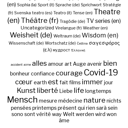
(en)
Sophia (la)
Sport (it)
Sprache (de)
Sprichwort
Stratégie
Theatre
(fr)
Svenska
teatro (es)
Teatro (it)
Tense (en)
(en)
Théâtre (fr)
TV series (en)
Tragödie (de)
Uncategorized
Virelangue (fr)
Weather (en)
Weisheit (de)
Wisdom (en)
Weltraum (de)
σαγεσφόρος
Wissenschaft (de)
Wortschatz (de)
Čeština
(ελ)
мудрост
Ἑλληνική
alles
bien
amour
art
Auge
avenir
accident
aime
Covid-19
courage
bonheur
confiance
cœur
est
immer
earth
fait
films
jour
Kunst
liberté
life
Liebe
longtemps
Mensch
nature
mesure
médecine
nichts
pensées
printemps
présent
qui
rien
sarà
sein
sono
sont
vérité
way
Welt
werden
wird
won
âme