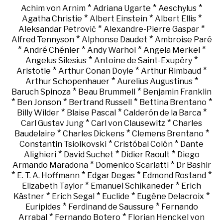
*
*
*
Achim von Arnim
Adriana Ugarte
Aeschylus
*
*
*
Agatha Christie
Albert Einstein
Albert Ellis
*
*
Aleksandar Petrović
Alexandre-Pierre Gaspar
*
*
Alfred Tennyson
Alphonse Daudet
Ambroise Paré
*
*
*
*
André Chénier
Andy Warhol
Angela Merkel
*
*
Angelus Silesius
Antoine de Saint-Exupéry
*
*
*
Aristotle
Arthur Conan Doyle
Arthur Rimbaud
*
*
Arthur Schopenhauer
Aurelius Augustinus
*
*
Baruch Spinoza
Beau Brummell
Benjamin Franklin
*
*
*
*
Ben Jonson
Bertrand Russell
Bettina Brentano
*
*
*
Billy Wilder
Blaise Pascal
Calderón de la Barca
*
*
Carl Gustav Jung
Carl von Clausewitz
Charles
*
*
*
Baudelaire
Charles Dickens
Clemens Brentano
*
*
Constantin Tsiolkovski
Cristóbal Colón
Dante
*
*
*
Alighieri
David Suchet
Didier Raoult
Diego
*
*
Armando Maradona
Domenico Scarlatti
Dr Bashir
*
*
*
*
E. T. A. Hoffmann
Edgar Degas
Edmond Rostand
*
*
Elizabeth Taylor
Emanuel Schikaneder
Erich
*
*
*
*
Kästner
Erich Segal
Euclide
Eugène Delacroix
*
*
Euripides
Ferdinand de Saussure
Fernando
*
*
Arrabal
Fernando Botero
Florian Henckel von