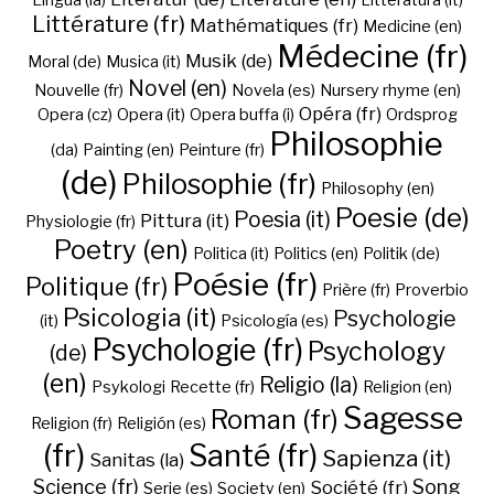
Lingua (la)
Litteratura (it)
Littérature (fr)
Mathématiques (fr)
Medicine (en)
Médecine (fr)
Musik (de)
Moral (de)
Musica (it)
Novel (en)
Nouvelle (fr)
Novela (es)
Nursery rhyme (en)
Opéra (fr)
Opera (cz)
Opera (it)
Opera buffa (i)
Ordsprog
Philosophie
(da)
Painting (en)
Peinture (fr)
(de)
Philosophie (fr)
Philosophy (en)
Poesie (de)
Poesia (it)
Pittura (it)
Physiologie (fr)
Poetry (en)
Politica (it)
Politics (en)
Politik (de)
Poésie (fr)
Politique (fr)
Prière (fr)
Proverbio
Psicologia (it)
Psychologie
(it)
Psicología (es)
Psychologie (fr)
Psychology
(de)
(en)
Religio (la)
Psykologi
Recette (fr)
Religion (en)
Sagesse
Roman (fr)
Religion (fr)
Religión (es)
(fr)
Santé (fr)
Sapienza (it)
Sanitas (la)
Science (fr)
Song
Société (fr)
Serie (es)
Society (en)