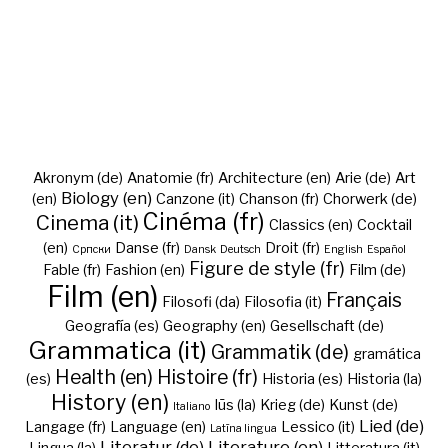
Akronym (de)
Anatomie (fr)
Architecture (en)
Arie (de)
Art
Biology (en)
(en)
Canzone (it)
Chanson (fr)
Chorwerk (de)
Cinéma (fr)
Cinema (it)
Classics (en)
Cocktail
(en)
Danse (fr)
Droit (fr)
Cрпски
Dansk
Deutsch
English
Español
Figure de style (fr)
Fable (fr)
Fashion (en)
Film (de)
Film (en)
Français
Filosofi (da)
Filosofia (it)
Geografía (es)
Geography (en)
Gesellschaft (de)
Grammatica (it)
Grammatik (de)
gramática
Health (en)
Histoire (fr)
(es)
Historia (es)
Historia (la)
History (en)
Iūs (la)
Krieg (de)
Kunst (de)
Italiano
Lied (de)
Langage (fr)
Language (en)
Lessico (it)
Latīna lingua
Literatur (de)
Literature (en)