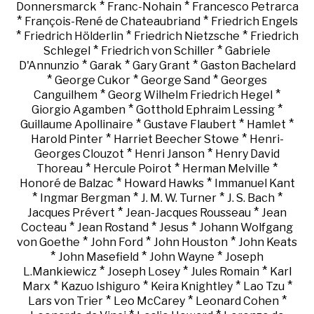
*
*
Donnersmarck
Franc-Nohain
Francesco Petrarca
*
*
François-René de Chateaubriand
Friedrich Engels
*
*
*
Friedrich Hölderlin
Friedrich Nietzsche
Friedrich
*
*
Schlegel
Friedrich von Schiller
Gabriele
*
*
*
D'Annunzio
Garak
Gary Grant
Gaston Bachelard
*
*
*
George Cukor
George Sand
Georges
*
*
Canguilhem
Georg Wilhelm Friedrich Hegel
*
*
Giorgio Agamben
Gotthold Ephraim Lessing
*
*
*
Guillaume Apollinaire
Gustave Flaubert
Hamlet
*
*
Harold Pinter
Harriet Beecher Stowe
Henri-
*
*
Georges Clouzot
Henri Janson
Henry David
*
*
*
Thoreau
Hercule Poirot
Herman Melville
*
*
Honoré de Balzac
Howard Hawks
Immanuel Kant
*
*
*
*
Ingmar Bergman
J. M. W. Turner
J. S. Bach
*
*
Jacques Prévert
Jean-Jacques Rousseau
Jean
*
*
*
Cocteau
Jean Rostand
Jesus
Johann Wolfgang
*
*
*
von Goethe
John Ford
John Houston
John Keats
*
*
*
John Masefield
John Wayne
Joseph
*
*
*
L.Mankiewicz
Joseph Losey
Jules Romain
Karl
*
*
*
*
Marx
Kazuo Ishiguro
Keira Knightley
Lao Tzu
*
*
*
Lars von Trier
Leo McCarey
Leonard Cohen