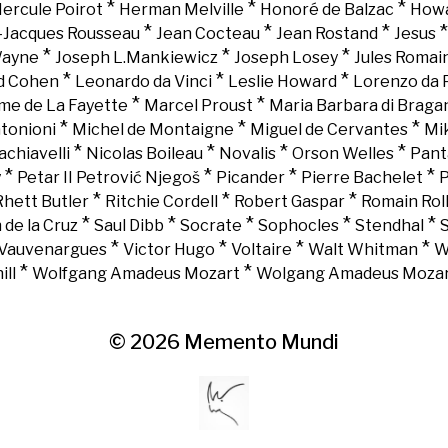
*
*
*
ercule Poirot
Herman Melville
Honoré de Balzac
Howa
*
*
*
-Jacques Rousseau
Jean Cocteau
Jean Rostand
Jesus
*
*
*
Wayne
Joseph L.Mankiewicz
Joseph Losey
Jules Romai
*
*
*
d Cohen
Leonardo da Vinci
Leslie Howard
Lorenzo da 
*
*
e de La Fayette
Marcel Proust
Maria Barbara di Braga
*
*
*
tonioni
Michel de Montaigne
Miguel de Cervantes
Mi
*
*
*
*
chiavelli
Nicolas Boileau
Novalis
Orson Welles
Pant
*
*
*
*
y
Petar II Petrović Njegoš
Picander
Pierre Bachelet
P
*
*
*
Rhett Butler
Ritchie Cordell
Robert Gaspar
Romain Rol
*
*
*
*
*
 de la Cruz
Saul Dibb
Socrate
Sophocles
Stendhal
*
*
*
*
Vauvenargues
Victor Hugo
Voltaire
Walt Whitman
W
*
*
ll
Wolfgang Amadeus Mozart
Wolgang Amadeus Moza
© 2026
Memento Mundi