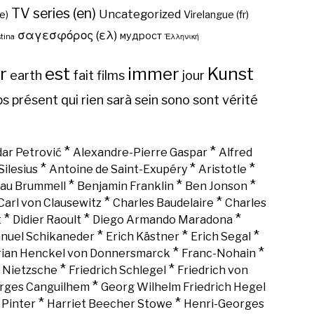
TV series (en)
Uncategorized
e)
Virelangue (fr)
σαγεσφόρος (ελ)
мудрост
tina
Ἑλληνική
r
est
immer
Kunst
earth
fait
films
jour
ps
présent
qui
rien
sarà
sein
sono
sont
vérité
*
*
ar Petrović
Alexandre-Pierre Gaspar
Alfred
*
*
*
Silesius
Antoine de Saint-Exupéry
Aristotle
*
*
*
au Brummell
Benjamin Franklin
Ben Jonson
*
*
Carl von Clausewitz
Charles Baudelaire
Charles
*
*
*
t
Didier Raoult
Diego Armando Maradona
*
*
*
nuel Schikaneder
Erich Kästner
Erich Segal
*
*
rian Henckel von Donnersmarck
Franc-Nohain
*
*
h Nietzsche
Friedrich Schlegel
Friedrich von
*
rges Canguilhem
Georg Wilhelm Friedrich Hegel
*
*
 Pinter
Harriet Beecher Stowe
Henri-Georges