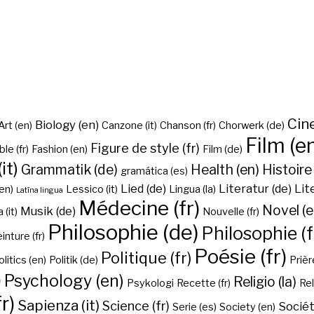
Cine
Biology (en)
Art (en)
Canzone (it)
Chanson (fr)
Chorwerk (de)
Film (e
Figure de style (fr)
ble (fr)
Fashion (en)
Film (de)
it)
Grammatik (de)
Health (en)
Histoire 
gramática (es)
Lied (de)
Literatur (de)
Lit
en)
Lessico (it)
Lingua (la)
Latīna lingua
Médecine (fr)
Novel (e
Musik (de)
(it)
Nouvelle (fr)
Philosophie (de)
Philosophie (f
inture (fr)
Poésie (fr)
Politique (fr)
olitics (en)
Politik (de)
Prière
)
Psychology (en)
Religio (la)
Psykologi
Recette (fr)
Rel
r)
Sapienza (it)
Science (fr)
Sociét
Serie (es)
Society (en)