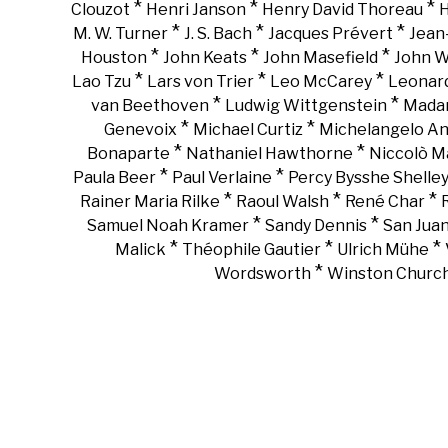
*
*
*
Clouzot
Henri Janson
Henry David Thoreau
H
*
*
*
M. W. Turner
J. S. Bach
Jacques Prévert
Jean
*
*
*
Houston
John Keats
John Masefield
John 
*
*
*
Lao Tzu
Lars von Trier
Leo McCarey
Leonar
*
*
van Beethoven
Ludwig Wittgenstein
Madam
*
*
Genevoix
Michael Curtiz
Michelangelo An
*
*
Bonaparte
Nathaniel Hawthorne
Niccolò Ma
*
*
Paula Beer
Paul Verlaine
Percy Bysshe Shelle
*
*
*
Rainer Maria Rilke
Raoul Walsh
René Char
*
*
Samuel Noah Kramer
Sandy Dennis
San Juan
*
*
*
Malick
Théophile Gautier
Ulrich Mühe
*
Wordsworth
Winston Churchi