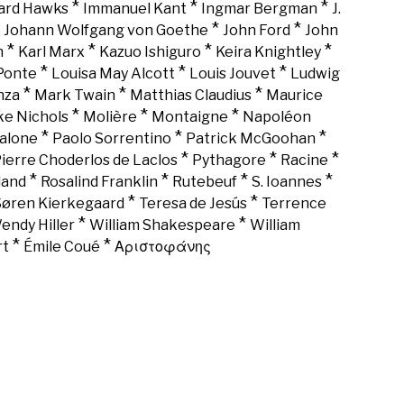
*
*
*
rd Hawks
Immanuel Kant
Ingmar Bergman
J.
*
*
*
Johann Wolfgang von Goethe
John Ford
John
*
*
*
*
n
Karl Marx
Kazuo Ishiguro
Keira Knightley
*
*
*
Ponte
Louisa May Alcott
Louis Jouvet
Ludwig
*
*
*
nza
Mark Twain
Matthias Claudius
Maurice
*
*
*
ke Nichols
Molière
Montaigne
Napoléon
*
*
*
alone
Paolo Sorrentino
Patrick McGoohan
*
*
*
ierre Choderlos de Laclos
Pythagore
Racine
*
*
*
*
land
Rosalind Franklin
Rutebeuf
S. Ioannes
*
*
Søren Kierkegaard
Teresa de Jesús
Terrence
*
*
endy Hiller
William Shakespeare
William
*
*
rt
Émile Coué
Αριστοφάνης