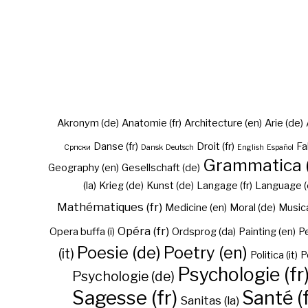
Akronym (de)
Anatomie (fr)
Architecture (en)
Arie (de)
Danse (fr)
Droit (fr)
Fa
Cрпски
Dansk
Deutsch
English
Español
Grammatica (
Geography (en)
Gesellschaft (de)
(la)
Krieg (de)
Kunst (de)
Langage (fr)
Language (
Mathématiques (fr)
Medicine (en)
Moral (de)
Musica 
Opéra (fr)
Opera buffa (i)
Ordsprog (da)
Painting (en)
Pe
Poesie (de)
Poetry (en)
(it)
Politica (it)
P
Psychologie (fr
Psychologie (de)
Sagesse (fr)
Santé (f
Sanitas (la)