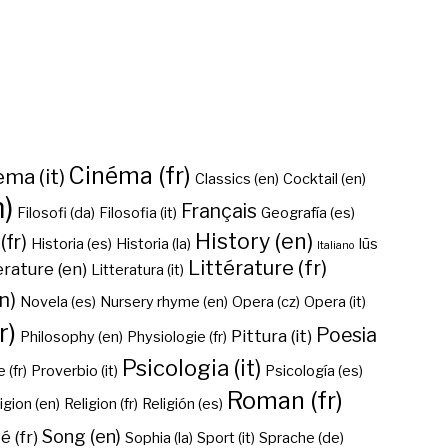
Cinéma (fr)
ma (it)
Classics (en)
Cocktail (en)
n)
Français
Filosofi (da)
Filosofia (it)
Geografía (es)
History (en)
(fr)
Historia (es)
Historia (la)
Iūs
Italiano
Littérature (fr)
erature (en)
Litteratura (it)
n)
Novela (es)
Nursery rhyme (en)
Opera (cz)
Opera (it)
r)
Poesia
Pittura (it)
Philosophy (en)
Physiologie (fr)
Psicologia (it)
 (fr)
Proverbio (it)
Psicología (es)
Roman (fr)
igion (en)
Religion (fr)
Religión (es)
Song (en)
é (fr)
Sophia (la)
Sport (it)
Sprache (de)