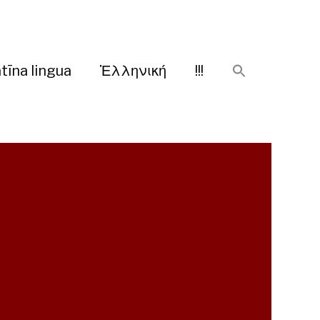
tīna lingua
Ἑλληνική
!!!