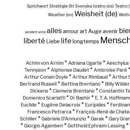
Sprichwort
Stratégie (fr)
Svenska
teatro (es)
Teatro (
Weisheit (de)
Weather (en)
Weltr
alles
bie
amour
art
Auge
avenir
accident
aime
Mensc
liberté
life
Liebe
longtemps
*
*
Achim von Arnim
Adriana Ugarte
Aeschylus
*
*
Tennyson
Alphonse Daudet
Ambroise Paré
*
*
Arthur Conan Doyle
Arthur Rimbaud
Arthur
*
*
Bertrand Russell
Bettina Brentano
Billy Wilder
*
*
Dickens
Clemens Brentano
Constantin Ts
*
*
Domenico Scarlatti
Dr Bashir
E. T. A. Hoffman
*
*
*
Euclide
Eugène Delacroix
Euripides
Ferdinan
*
Francesco Petrarca
François-René de Chate
*
*
*
Schiller
Gabriele D'Annunzio
Garak
Gary Gra
*
*
*
Giorgio Agamben
Gotthold Ephraim Lessing