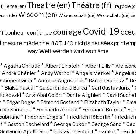
Theatre (en)
Théâtre (fr)
it)
Tense (en)
Tragödie (d
Wisdom (en)
aum (de)
Wissenschaft (de)
Wortschatz (de)
Češ
Covid-19
n
courage
cœu
bonheur
confiance
h
nature
mesure
médecine
nichts
pensées
printem
way
Welt
werden
wird
won
âme
*
*
*
*
Agatha Christie
Albert Einstein
Albert Ellis
Aleksand
*
*
*
*
André Chénier
Andy Warhol
Angela Merkel
Angelus 
*
*
*
 Schopenhauer
Aurelius Augustinus
Baruch Spinoza
Be
*
*
*
*
Blaise Pascal
Calderón de la Barca
Carl Gustav Jung
*
*
*
iolkovski
Cristóbal Colón
Dante Alighieri
David Suche
*
*
*
*
n
Edgar Degas
Edmond Rostand
Elizabeth Taylor
Ema
*
*
*
d de Saussure
Fernando Arrabal
Fernando Botero
Flo
*
*
*
aubriand
Friedrich Engels
Friedrich Hölderlin
Friedric
*
*
*
*
nt
Gaston Bachelard
George Cukor
George Sand
Geo
*
*
*
Guillaume Apollinaire
Gustave Flaubert
Hamlet
Harold