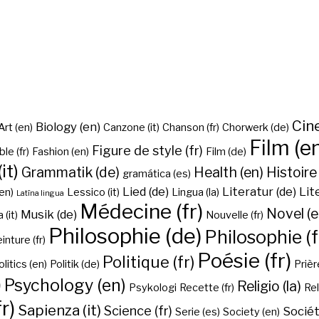
Cine
Biology (en)
Art (en)
Canzone (it)
Chanson (fr)
Chorwerk (de)
Film (e
Figure de style (fr)
ble (fr)
Fashion (en)
Film (de)
it)
Grammatik (de)
Health (en)
Histoire 
gramática (es)
Lied (de)
Literatur (de)
Lit
en)
Lessico (it)
Lingua (la)
Latīna lingua
Médecine (fr)
Novel (e
Musik (de)
(it)
Nouvelle (fr)
Philosophie (de)
Philosophie (f
inture (fr)
Poésie (fr)
Politique (fr)
olitics (en)
Politik (de)
Prière
)
Psychology (en)
Religio (la)
Psykologi
Recette (fr)
Rel
r)
Sapienza (it)
Science (fr)
Sociét
Serie (es)
Society (en)