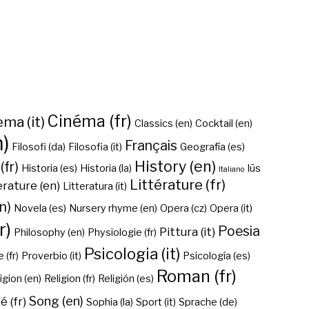
Cinéma (fr)
ma (it)
Classics (en)
Cocktail (en)
n)
Français
Filosofi (da)
Filosofia (it)
Geografía (es)
History (en)
(fr)
Historia (es)
Historia (la)
Iūs
Italiano
Littérature (fr)
erature (en)
Litteratura (it)
n)
Novela (es)
Nursery rhyme (en)
Opera (cz)
Opera (it)
r)
Poesia
Pittura (it)
Philosophy (en)
Physiologie (fr)
Psicologia (it)
 (fr)
Proverbio (it)
Psicología (es)
Roman (fr)
igion (en)
Religion (fr)
Religión (es)
Song (en)
é (fr)
Sophia (la)
Sport (it)
Sprache (de)