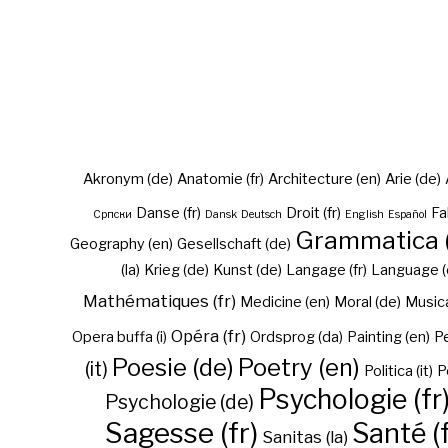
Akronym (de)
Anatomie (fr)
Architecture (en)
Arie (de)
Danse (fr)
Droit (fr)
Fa
Cрпски
Dansk
Deutsch
English
Español
Grammatica (
Geography (en)
Gesellschaft (de)
(la)
Krieg (de)
Kunst (de)
Langage (fr)
Language (
Mathématiques (fr)
Medicine (en)
Moral (de)
Musica 
Opéra (fr)
Opera buffa (i)
Ordsprog (da)
Painting (en)
Pe
Poesie (de)
Poetry (en)
(it)
Politica (it)
P
Psychologie (fr
Psychologie (de)
Sagesse (fr)
Santé (f
Sanitas (la)