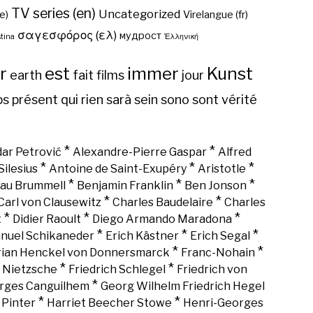
TV series (en)
Uncategorized
e)
Virelangue (fr)
σαγεσφόρος (ελ)
мудрост
tina
Ἑλληνική
r
est
immer
Kunst
earth
fait
films
jour
ps
présent
qui
rien
sarà
sein
sono
sont
vérité
*
*
ar Petrović
Alexandre-Pierre Gaspar
Alfred
*
*
*
Silesius
Antoine de Saint-Exupéry
Aristotle
*
*
*
au Brummell
Benjamin Franklin
Ben Jonson
*
*
Carl von Clausewitz
Charles Baudelaire
Charles
*
*
*
t
Didier Raoult
Diego Armando Maradona
*
*
*
nuel Schikaneder
Erich Kästner
Erich Segal
*
*
rian Henckel von Donnersmarck
Franc-Nohain
*
*
h Nietzsche
Friedrich Schlegel
Friedrich von
*
rges Canguilhem
Georg Wilhelm Friedrich Hegel
*
*
 Pinter
Harriet Beecher Stowe
Henri-Georges