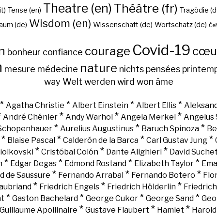
Theatre (en)
Théâtre (fr)
it)
Tense (en)
Tragödie (d
Wisdom (en)
aum (de)
Wissenschaft (de)
Wortschatz (de)
Češ
Covid-19
n
courage
cœu
bonheur
confiance
h
nature
mesure
médecine
nichts
pensées
printem
way
Welt
werden
wird
won
âme
*
*
*
*
Agatha Christie
Albert Einstein
Albert Ellis
Aleksand
*
*
*
*
André Chénier
Andy Warhol
Angela Merkel
Angelus 
*
*
*
 Schopenhauer
Aurelius Augustinus
Baruch Spinoza
Be
*
*
*
*
Blaise Pascal
Calderón de la Barca
Carl Gustav Jung
*
*
*
iolkovski
Cristóbal Colón
Dante Alighieri
David Suche
*
*
*
*
n
Edgar Degas
Edmond Rostand
Elizabeth Taylor
Ema
*
*
*
d de Saussure
Fernando Arrabal
Fernando Botero
Flo
*
*
*
aubriand
Friedrich Engels
Friedrich Hölderlin
Friedric
*
*
*
*
nt
Gaston Bachelard
George Cukor
George Sand
Geo
*
*
*
Guillaume Apollinaire
Gustave Flaubert
Hamlet
Harold