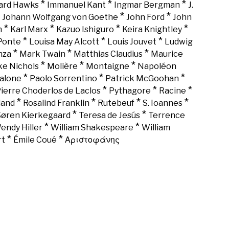
*
*
*
rd Hawks
Immanuel Kant
Ingmar Bergman
J.
*
*
*
Johann Wolfgang von Goethe
John Ford
John
*
*
*
*
n
Karl Marx
Kazuo Ishiguro
Keira Knightley
*
*
*
Ponte
Louisa May Alcott
Louis Jouvet
Ludwig
*
*
*
nza
Mark Twain
Matthias Claudius
Maurice
*
*
*
ke Nichols
Molière
Montaigne
Napoléon
*
*
*
alone
Paolo Sorrentino
Patrick McGoohan
*
*
*
ierre Choderlos de Laclos
Pythagore
Racine
*
*
*
*
land
Rosalind Franklin
Rutebeuf
S. Ioannes
*
*
Søren Kierkegaard
Teresa de Jesús
Terrence
*
*
endy Hiller
William Shakespeare
William
*
*
rt
Émile Coué
Αριστοφάνης