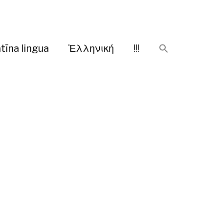
tīna lingua
Ἑλληνική
!!!