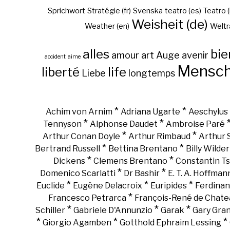
Sprichwort
Stratégie (fr)
Svenska
teatro (es)
Teatro (
Weisheit (de)
Weather (en)
Weltr
alles
bie
amour
art
Auge
avenir
accident
aime
Mensc
liberté
life
Liebe
longtemps
*
*
Achim von Arnim
Adriana Ugarte
Aeschylus
*
*
Tennyson
Alphonse Daudet
Ambroise Paré
*
*
Arthur Conan Doyle
Arthur Rimbaud
Arthur
*
*
Bertrand Russell
Bettina Brentano
Billy Wilder
*
*
Dickens
Clemens Brentano
Constantin Ts
*
*
Domenico Scarlatti
Dr Bashir
E. T. A. Hoffman
*
*
*
Euclide
Eugène Delacroix
Euripides
Ferdinan
*
Francesco Petrarca
François-René de Chate
*
*
*
Schiller
Gabriele D'Annunzio
Garak
Gary Gra
*
*
*
Giorgio Agamben
Gotthold Ephraim Lessing