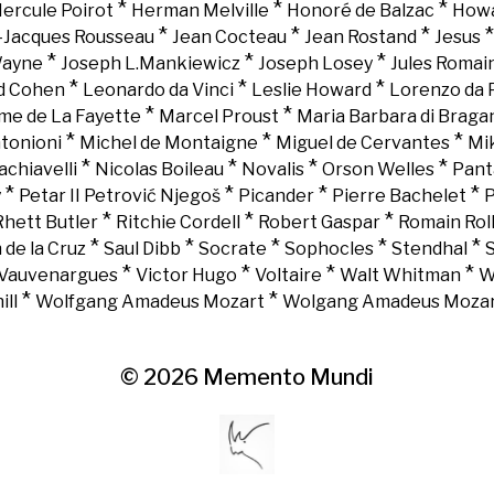
*
*
*
ercule Poirot
Herman Melville
Honoré de Balzac
Howa
*
*
*
-Jacques Rousseau
Jean Cocteau
Jean Rostand
Jesus
*
*
*
Wayne
Joseph L.Mankiewicz
Joseph Losey
Jules Romai
*
*
*
d Cohen
Leonardo da Vinci
Leslie Howard
Lorenzo da 
*
*
e de La Fayette
Marcel Proust
Maria Barbara di Braga
*
*
*
tonioni
Michel de Montaigne
Miguel de Cervantes
Mi
*
*
*
*
chiavelli
Nicolas Boileau
Novalis
Orson Welles
Pant
*
*
*
*
y
Petar II Petrović Njegoš
Picander
Pierre Bachelet
P
*
*
*
Rhett Butler
Ritchie Cordell
Robert Gaspar
Romain Rol
*
*
*
*
*
 de la Cruz
Saul Dibb
Socrate
Sophocles
Stendhal
*
*
*
*
Vauvenargues
Victor Hugo
Voltaire
Walt Whitman
W
*
*
ll
Wolfgang Amadeus Mozart
Wolgang Amadeus Moza
© 2026
Memento Mundi