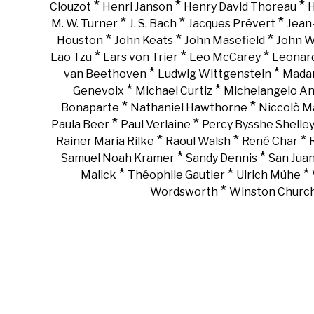
*
*
*
Clouzot
Henri Janson
Henry David Thoreau
H
*
*
*
M. W. Turner
J. S. Bach
Jacques Prévert
Jean
*
*
*
Houston
John Keats
John Masefield
John 
*
*
*
Lao Tzu
Lars von Trier
Leo McCarey
Leonar
*
*
van Beethoven
Ludwig Wittgenstein
Madam
*
*
Genevoix
Michael Curtiz
Michelangelo An
*
*
Bonaparte
Nathaniel Hawthorne
Niccolò Ma
*
*
Paula Beer
Paul Verlaine
Percy Bysshe Shelle
*
*
*
Rainer Maria Rilke
Raoul Walsh
René Char
*
*
Samuel Noah Kramer
Sandy Dennis
San Juan
*
*
*
Malick
Théophile Gautier
Ulrich Mühe
*
Wordsworth
Winston Churchi