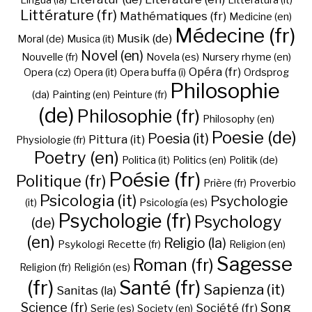
Lingua (la)
Litteratura (it)
Littérature (fr)
Mathématiques (fr)
Medicine (en)
Médecine (fr)
Musik (de)
Moral (de)
Musica (it)
Novel (en)
Nouvelle (fr)
Novela (es)
Nursery rhyme (en)
Opéra (fr)
Opera (cz)
Opera (it)
Opera buffa (i)
Ordsprog
Philosophie
(da)
Painting (en)
Peinture (fr)
(de)
Philosophie (fr)
Philosophy (en)
Poesie (de)
Poesia (it)
Pittura (it)
Physiologie (fr)
Poetry (en)
Politica (it)
Politics (en)
Politik (de)
Poésie (fr)
Politique (fr)
Prière (fr)
Proverbio
Psicologia (it)
Psychologie
(it)
Psicología (es)
Psychologie (fr)
Psychology
(de)
(en)
Religio (la)
Psykologi
Recette (fr)
Religion (en)
Sagesse
Roman (fr)
Religion (fr)
Religión (es)
(fr)
Santé (fr)
Sapienza (it)
Sanitas (la)
Science (fr)
Song
Société (fr)
Serie (es)
Society (en)