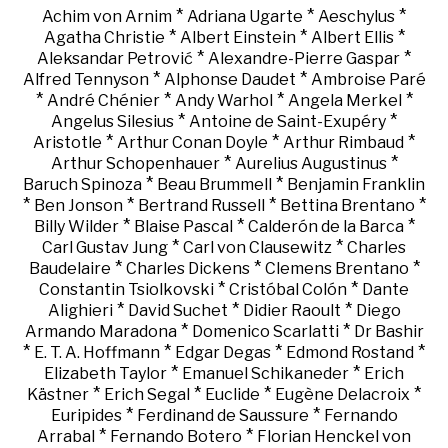
*
*
*
Achim von Arnim
Adriana Ugarte
Aeschylus
*
*
*
Agatha Christie
Albert Einstein
Albert Ellis
*
*
Aleksandar Petrović
Alexandre-Pierre Gaspar
*
*
Alfred Tennyson
Alphonse Daudet
Ambroise Paré
*
*
*
*
André Chénier
Andy Warhol
Angela Merkel
*
*
Angelus Silesius
Antoine de Saint-Exupéry
*
*
*
Aristotle
Arthur Conan Doyle
Arthur Rimbaud
*
*
Arthur Schopenhauer
Aurelius Augustinus
*
*
Baruch Spinoza
Beau Brummell
Benjamin Franklin
*
*
*
*
Ben Jonson
Bertrand Russell
Bettina Brentano
*
*
*
Billy Wilder
Blaise Pascal
Calderón de la Barca
*
*
Carl Gustav Jung
Carl von Clausewitz
Charles
*
*
*
Baudelaire
Charles Dickens
Clemens Brentano
*
*
Constantin Tsiolkovski
Cristóbal Colón
Dante
*
*
*
Alighieri
David Suchet
Didier Raoult
Diego
*
*
Armando Maradona
Domenico Scarlatti
Dr Bashir
*
*
*
*
E. T. A. Hoffmann
Edgar Degas
Edmond Rostand
*
*
Elizabeth Taylor
Emanuel Schikaneder
Erich
*
*
*
*
Kästner
Erich Segal
Euclide
Eugène Delacroix
*
*
Euripides
Ferdinand de Saussure
Fernando
*
*
Arrabal
Fernando Botero
Florian Henckel von