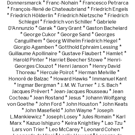
*
*
Donnersmarck
Franc-Nohain
Francesco Petrarca
*
*
François-René de Chateaubriand
Friedrich Engels
*
*
*
Friedrich Hölderlin
Friedrich Nietzsche
Friedrich
*
*
Schlegel
Friedrich von Schiller
Gabriele
*
*
*
D'Annunzio
Garak
Gary Grant
Gaston Bachelard
*
*
*
George Cukor
George Sand
Georges
*
*
Canguilhem
Georg Wilhelm Friedrich Hegel
*
*
Giorgio Agamben
Gotthold Ephraim Lessing
*
*
*
Guillaume Apollinaire
Gustave Flaubert
Hamlet
*
*
Harold Pinter
Harriet Beecher Stowe
Henri-
*
*
Georges Clouzot
Henri Janson
Henry David
*
*
*
Thoreau
Hercule Poirot
Herman Melville
*
*
Honoré de Balzac
Howard Hawks
Immanuel Kant
*
*
*
*
Ingmar Bergman
J. M. W. Turner
J. S. Bach
*
*
Jacques Prévert
Jean-Jacques Rousseau
Jean
*
*
*
Cocteau
Jean Rostand
Jesus
Johann Wolfgang
*
*
*
von Goethe
John Ford
John Houston
John Keats
*
*
*
John Masefield
John Wayne
Joseph
*
*
*
L.Mankiewicz
Joseph Losey
Jules Romain
Karl
*
*
*
*
Marx
Kazuo Ishiguro
Keira Knightley
Lao Tzu
*
*
*
Lars von Trier
Leo McCarey
Leonard Cohen