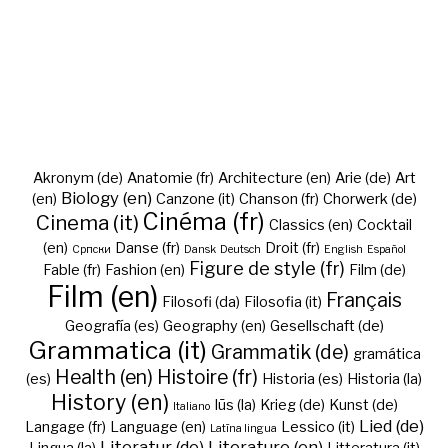
Akronym (de)
Anatomie (fr)
Architecture (en)
Arie (de)
Art
Biology (en)
(en)
Canzone (it)
Chanson (fr)
Chorwerk (de)
Cinéma (fr)
Cinema (it)
Classics (en)
Cocktail
(en)
Danse (fr)
Droit (fr)
Cрпски
Dansk
Deutsch
English
Español
Figure de style (fr)
Fable (fr)
Fashion (en)
Film (de)
Film (en)
Français
Filosofi (da)
Filosofia (it)
Geografía (es)
Geography (en)
Gesellschaft (de)
Grammatica (it)
Grammatik (de)
gramática
Health (en)
Histoire (fr)
(es)
Historia (es)
Historia (la)
History (en)
Iūs (la)
Krieg (de)
Kunst (de)
Italiano
Lied (de)
Langage (fr)
Language (en)
Lessico (it)
Latīna lingua
Literatur (de)
Literature (en)