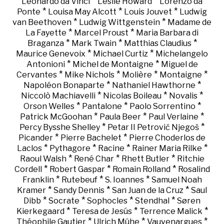
*
*
Leonardo da Vinci
Leslie Howard
Lorenzo da
*
*
*
Ponte
Louisa May Alcott
Louis Jouvet
Ludwig
*
*
van Beethoven
Ludwig Wittgenstein
Madame de
*
*
La Fayette
Marcel Proust
Maria Barbara di
*
*
*
Braganza
Mark Twain
Matthias Claudius
*
*
Maurice Genevoix
Michael Curtiz
Michelangelo
*
*
Antonioni
Michel de Montaigne
Miguel de
*
*
*
*
Cervantes
Mike Nichols
Molière
Montaigne
*
*
Napoléon Bonaparte
Nathaniel Hawthorne
*
*
*
Niccolò Machiavelli
Nicolas Boileau
Novalis
*
*
*
Orson Welles
Pantalone
Paolo Sorrentino
*
*
*
Patrick McGoohan
Paula Beer
Paul Verlaine
*
*
Percy Bysshe Shelley
Petar II Petrović Njegoš
*
*
Picander
Pierre Bachelet
Pierre Choderlos de
*
*
*
*
Laclos
Pythagore
Racine
Rainer Maria Rilke
*
*
*
Raoul Walsh
René Char
Rhett Butler
Ritchie
*
*
*
Cordell
Robert Gaspar
Romain Rolland
Rosalind
*
*
*
Franklin
Rutebeuf
S. Ioannes
Samuel Noah
*
*
*
Kramer
Sandy Dennis
San Juan de la Cruz
Saul
*
*
*
*
Dibb
Socrate
Sophocles
Stendhal
Søren
*
*
*
Kierkegaard
Teresa de Jesús
Terrence Malick
*
*
*
Théophile Gautier
Ulrich Mühe
Vauvenargues