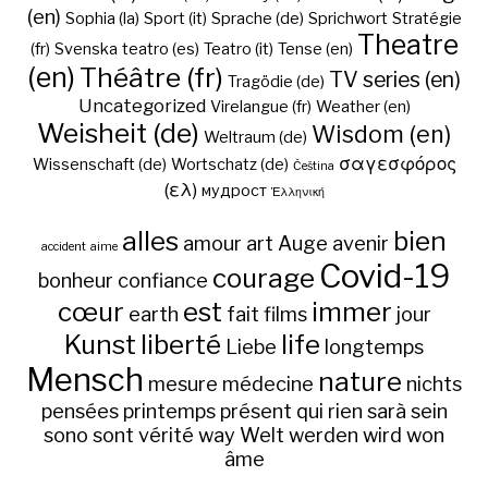
(en)
Sophia (la)
Sport (it)
Sprache (de)
Sprichwort
Stratégie
Theatre
(fr)
Svenska
teatro (es)
Teatro (it)
Tense (en)
(en)
Théâtre (fr)
TV series (en)
Tragödie (de)
Uncategorized
Virelangue (fr)
Weather (en)
Weisheit (de)
Wisdom (en)
Weltraum (de)
σαγεσφόρος
Wissenschaft (de)
Wortschatz (de)
Čeština
(ελ)
мудрост
Ἑλληνική
alles
bien
amour
art
Auge
avenir
accident
aime
Covid-19
courage
bonheur
confiance
cœur
est
immer
earth
fait
films
jour
Kunst
liberté
life
Liebe
longtemps
Mensch
nature
mesure
médecine
nichts
pensées
printemps
présent
qui
rien
sarà
sein
sono
sont
vérité
way
Welt
werden
wird
won
âme