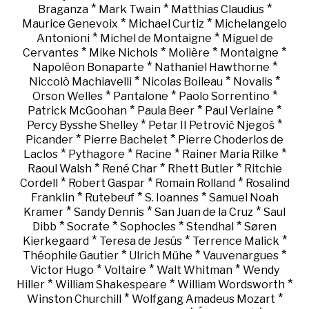
*
*
*
Braganza
Mark Twain
Matthias Claudius
*
*
Maurice Genevoix
Michael Curtiz
Michelangelo
*
*
Antonioni
Michel de Montaigne
Miguel de
*
*
*
*
Cervantes
Mike Nichols
Molière
Montaigne
*
*
Napoléon Bonaparte
Nathaniel Hawthorne
*
*
*
Niccolò Machiavelli
Nicolas Boileau
Novalis
*
*
*
Orson Welles
Pantalone
Paolo Sorrentino
*
*
*
Patrick McGoohan
Paula Beer
Paul Verlaine
*
*
Percy Bysshe Shelley
Petar II Petrović Njegoš
*
*
Picander
Pierre Bachelet
Pierre Choderlos de
*
*
*
*
Laclos
Pythagore
Racine
Rainer Maria Rilke
*
*
*
Raoul Walsh
René Char
Rhett Butler
Ritchie
*
*
*
Cordell
Robert Gaspar
Romain Rolland
Rosalind
*
*
*
Franklin
Rutebeuf
S. Ioannes
Samuel Noah
*
*
*
Kramer
Sandy Dennis
San Juan de la Cruz
Saul
*
*
*
*
Dibb
Socrate
Sophocles
Stendhal
Søren
*
*
*
Kierkegaard
Teresa de Jesús
Terrence Malick
*
*
*
Théophile Gautier
Ulrich Mühe
Vauvenargues
*
*
*
Victor Hugo
Voltaire
Walt Whitman
Wendy
*
*
*
Hiller
William Shakespeare
William Wordsworth
*
*
Winston Churchill
Wolfgang Amadeus Mozart