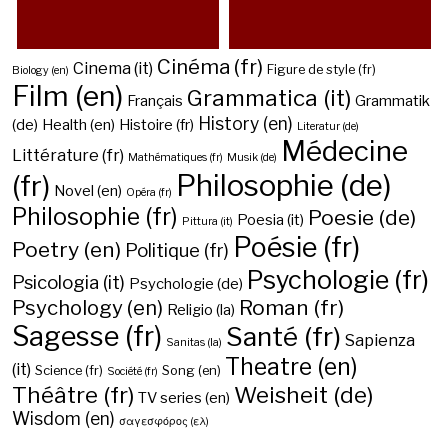
Cinéma (fr)
Cinema (it)
Figure de style (fr)
Biology (en)
Film (en)
Grammatica (it)
Français
Grammatik
History (en)
(de)
Health (en)
Histoire (fr)
Literatur (de)
Médecine
Littérature (fr)
Mathématiques (fr)
Musik (de)
Philosophie (de)
(fr)
Novel (en)
Opéra (fr)
Philosophie (fr)
Poesie (de)
Poesia (it)
Pittura (it)
Poésie (fr)
Poetry (en)
Politique (fr)
Psychologie (fr)
Psicologia (it)
Psychologie (de)
Psychology (en)
Roman (fr)
Religio (la)
Sagesse (fr)
Santé (fr)
Sapienza
Sanitas (la)
Theatre (en)
(it)
Science (fr)
Song (en)
Société (fr)
Théâtre (fr)
Weisheit (de)
TV series (en)
Wisdom (en)
σαγεσφόρος (ελ)