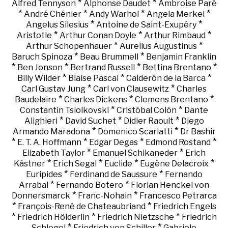
*
*
Alfred Tennyson
Alphonse Daudet
Ambroise Paré
*
*
*
*
André Chénier
Andy Warhol
Angela Merkel
*
*
Angelus Silesius
Antoine de Saint-Exupéry
*
*
*
Aristotle
Arthur Conan Doyle
Arthur Rimbaud
*
*
Arthur Schopenhauer
Aurelius Augustinus
*
*
Baruch Spinoza
Beau Brummell
Benjamin Franklin
*
*
*
*
Ben Jonson
Bertrand Russell
Bettina Brentano
*
*
*
Billy Wilder
Blaise Pascal
Calderón de la Barca
*
*
Carl Gustav Jung
Carl von Clausewitz
Charles
*
*
*
Baudelaire
Charles Dickens
Clemens Brentano
*
*
Constantin Tsiolkovski
Cristóbal Colón
Dante
*
*
*
Alighieri
David Suchet
Didier Raoult
Diego
*
*
Armando Maradona
Domenico Scarlatti
Dr Bashir
*
*
*
*
E. T. A. Hoffmann
Edgar Degas
Edmond Rostand
*
*
Elizabeth Taylor
Emanuel Schikaneder
Erich
*
*
*
*
Kästner
Erich Segal
Euclide
Eugène Delacroix
*
*
Euripides
Ferdinand de Saussure
Fernando
*
*
Arrabal
Fernando Botero
Florian Henckel von
*
*
Donnersmarck
Franc-Nohain
Francesco Petrarca
*
*
François-René de Chateaubriand
Friedrich Engels
*
*
*
Friedrich Hölderlin
Friedrich Nietzsche
Friedrich
*
*
Schlegel
Friedrich von Schiller
Gabriele