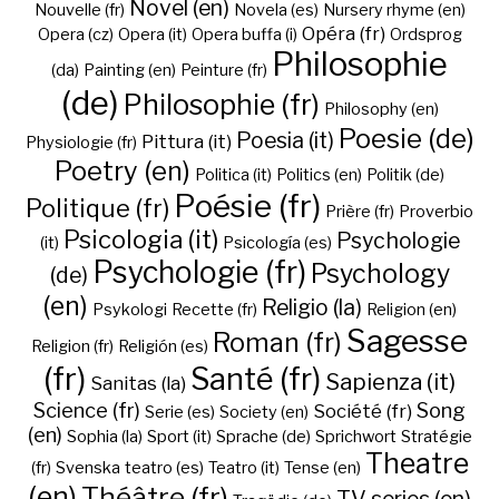
Novel (en)
Nouvelle (fr)
Novela (es)
Nursery rhyme (en)
Opéra (fr)
Opera (cz)
Opera (it)
Opera buffa (i)
Ordsprog
Philosophie
(da)
Painting (en)
Peinture (fr)
(de)
Philosophie (fr)
Philosophy (en)
Poesie (de)
Poesia (it)
Pittura (it)
Physiologie (fr)
Poetry (en)
Politica (it)
Politics (en)
Politik (de)
Poésie (fr)
Politique (fr)
Prière (fr)
Proverbio
Psicologia (it)
Psychologie
(it)
Psicología (es)
Psychologie (fr)
Psychology
(de)
(en)
Religio (la)
Psykologi
Recette (fr)
Religion (en)
Sagesse
Roman (fr)
Religion (fr)
Religión (es)
(fr)
Santé (fr)
Sapienza (it)
Sanitas (la)
Science (fr)
Song
Société (fr)
Serie (es)
Society (en)
(en)
Sophia (la)
Sport (it)
Sprache (de)
Sprichwort
Stratégie
Theatre
(fr)
Svenska
teatro (es)
Teatro (it)
Tense (en)
(en)
Théâtre (fr)