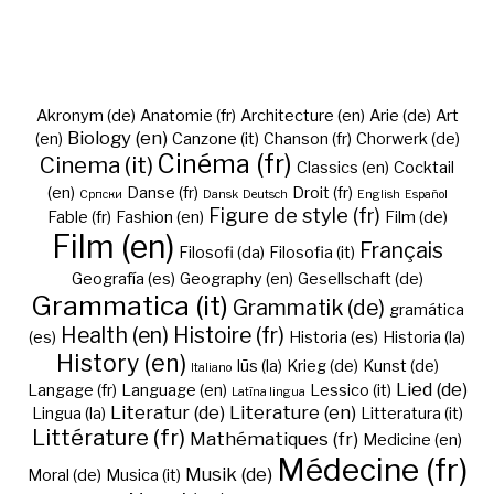
Akronym (de)
Anatomie (fr)
Architecture (en)
Arie (de)
Art
Biology (en)
(en)
Canzone (it)
Chanson (fr)
Chorwerk (de)
Cinéma (fr)
Cinema (it)
Classics (en)
Cocktail
(en)
Danse (fr)
Droit (fr)
Cрпски
Dansk
Deutsch
English
Español
Figure de style (fr)
Fable (fr)
Fashion (en)
Film (de)
Film (en)
Français
Filosofi (da)
Filosofia (it)
Geografía (es)
Geography (en)
Gesellschaft (de)
Grammatica (it)
Grammatik (de)
gramática
Health (en)
Histoire (fr)
(es)
Historia (es)
Historia (la)
History (en)
Iūs (la)
Krieg (de)
Kunst (de)
Italiano
Lied (de)
Langage (fr)
Language (en)
Lessico (it)
Latīna lingua
Literatur (de)
Literature (en)
Lingua (la)
Litteratura (it)
Littérature (fr)
Mathématiques (fr)
Medicine (en)
Médecine (fr)
Musik (de)
Moral (de)
Musica (it)