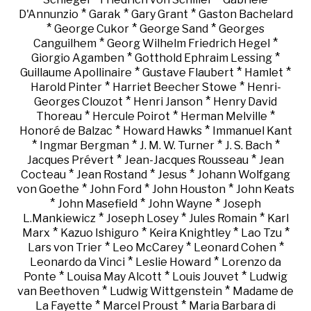
*
*
*
D'Annunzio
Garak
Gary Grant
Gaston Bachelard
*
*
*
George Cukor
George Sand
Georges
*
*
Canguilhem
Georg Wilhelm Friedrich Hegel
*
*
Giorgio Agamben
Gotthold Ephraim Lessing
*
*
*
Guillaume Apollinaire
Gustave Flaubert
Hamlet
*
*
Harold Pinter
Harriet Beecher Stowe
Henri-
*
*
Georges Clouzot
Henri Janson
Henry David
*
*
*
Thoreau
Hercule Poirot
Herman Melville
*
*
Honoré de Balzac
Howard Hawks
Immanuel Kant
*
*
*
*
Ingmar Bergman
J. M. W. Turner
J. S. Bach
*
*
Jacques Prévert
Jean-Jacques Rousseau
Jean
*
*
*
Cocteau
Jean Rostand
Jesus
Johann Wolfgang
*
*
*
von Goethe
John Ford
John Houston
John Keats
*
*
*
John Masefield
John Wayne
Joseph
*
*
*
L.Mankiewicz
Joseph Losey
Jules Romain
Karl
*
*
*
*
Marx
Kazuo Ishiguro
Keira Knightley
Lao Tzu
*
*
*
Lars von Trier
Leo McCarey
Leonard Cohen
*
*
Leonardo da Vinci
Leslie Howard
Lorenzo da
*
*
*
Ponte
Louisa May Alcott
Louis Jouvet
Ludwig
*
*
van Beethoven
Ludwig Wittgenstein
Madame de
*
*
La Fayette
Marcel Proust
Maria Barbara di