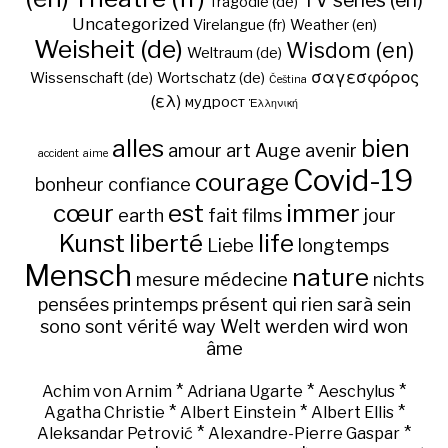
TV series (en)
Tragödie (de)
Uncategorized
Virelangue (fr)
Weather (en)
Weisheit (de)
Wisdom (en)
Weltraum (de)
σαγεσφόρος
Wissenschaft (de)
Wortschatz (de)
Čeština
(ελ)
мудрост
Ἑλληνική
alles
bien
amour
art
Auge
avenir
accident
aime
Covid-19
courage
bonheur
confiance
cœur
est
immer
earth
fait
films
jour
Kunst
liberté
life
Liebe
longtemps
Mensch
nature
mesure
médecine
nichts
pensées
printemps
présent
qui
rien
sarà
sein
sono
sont
vérité
way
Welt
werden
wird
won
âme
*
*
*
Achim von Arnim
Adriana Ugarte
Aeschylus
*
*
*
Agatha Christie
Albert Einstein
Albert Ellis
*
*
Aleksandar Petrović
Alexandre-Pierre Gaspar