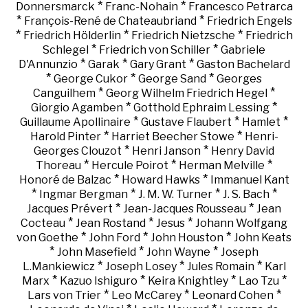
*
*
Donnersmarck
Franc-Nohain
Francesco Petrarca
*
*
François-René de Chateaubriand
Friedrich Engels
*
*
*
Friedrich Hölderlin
Friedrich Nietzsche
Friedrich
*
*
Schlegel
Friedrich von Schiller
Gabriele
*
*
*
D'Annunzio
Garak
Gary Grant
Gaston Bachelard
*
*
*
George Cukor
George Sand
Georges
*
*
Canguilhem
Georg Wilhelm Friedrich Hegel
*
*
Giorgio Agamben
Gotthold Ephraim Lessing
*
*
*
Guillaume Apollinaire
Gustave Flaubert
Hamlet
*
*
Harold Pinter
Harriet Beecher Stowe
Henri-
*
*
Georges Clouzot
Henri Janson
Henry David
*
*
*
Thoreau
Hercule Poirot
Herman Melville
*
*
Honoré de Balzac
Howard Hawks
Immanuel Kant
*
*
*
*
Ingmar Bergman
J. M. W. Turner
J. S. Bach
*
*
Jacques Prévert
Jean-Jacques Rousseau
Jean
*
*
*
Cocteau
Jean Rostand
Jesus
Johann Wolfgang
*
*
*
von Goethe
John Ford
John Houston
John Keats
*
*
*
John Masefield
John Wayne
Joseph
*
*
*
L.Mankiewicz
Joseph Losey
Jules Romain
Karl
*
*
*
*
Marx
Kazuo Ishiguro
Keira Knightley
Lao Tzu
*
*
*
Lars von Trier
Leo McCarey
Leonard Cohen