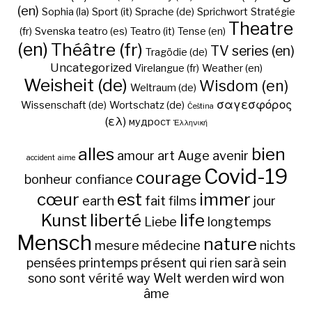
(en)
Sophia (la)
Sport (it)
Sprache (de)
Sprichwort
Stratégie
Theatre
(fr)
Svenska
teatro (es)
Teatro (it)
Tense (en)
(en)
Théâtre (fr)
TV series (en)
Tragödie (de)
Uncategorized
Virelangue (fr)
Weather (en)
Weisheit (de)
Wisdom (en)
Weltraum (de)
σαγεσφόρος
Wissenschaft (de)
Wortschatz (de)
Čeština
(ελ)
мудрост
Ἑλληνική
alles
bien
amour
art
Auge
avenir
accident
aime
Covid-19
courage
bonheur
confiance
cœur
est
immer
earth
fait
films
jour
Kunst
liberté
life
Liebe
longtemps
Mensch
nature
mesure
médecine
nichts
pensées
printemps
présent
qui
rien
sarà
sein
sono
sont
vérité
way
Welt
werden
wird
won
âme