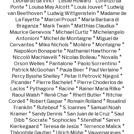
*
*
Leonardo da Vinci
Leslie Howard
Lorenzo da
*
*
*
Ponte
Louisa May Alcott
Louis Jouvet
Ludwig
*
*
van Beethoven
Ludwig Wittgenstein
Madame de
*
*
La Fayette
Marcel Proust
Maria Barbara di
*
*
*
Braganza
Mark Twain
Matthias Claudius
*
*
Maurice Genevoix
Michael Curtiz
Michelangelo
*
*
Antonioni
Michel de Montaigne
Miguel de
*
*
*
*
Cervantes
Mike Nichols
Molière
Montaigne
*
*
Napoléon Bonaparte
Nathaniel Hawthorne
*
*
*
Niccolò Machiavelli
Nicolas Boileau
Novalis
*
*
*
Orson Welles
Pantalone
Paolo Sorrentino
*
*
*
Patrick McGoohan
Paula Beer
Paul Verlaine
*
*
Percy Bysshe Shelley
Petar II Petrović Njegoš
*
*
Picander
Pierre Bachelet
Pierre Choderlos de
*
*
*
*
Laclos
Pythagore
Racine
Rainer Maria Rilke
*
*
*
Raoul Walsh
René Char
Rhett Butler
Ritchie
*
*
*
Cordell
Robert Gaspar
Romain Rolland
Rosalind
*
*
*
Franklin
Rutebeuf
S. Ioannes
Samuel Noah
*
*
*
Kramer
Sandy Dennis
San Juan de la Cruz
Saul
*
*
*
*
Dibb
Socrate
Sophocles
Stendhal
Søren
*
*
*
Kierkegaard
Teresa de Jesús
Terrence Malick
*
*
*
Théophile Gautier
Ulrich Mühe
Vauvenargues