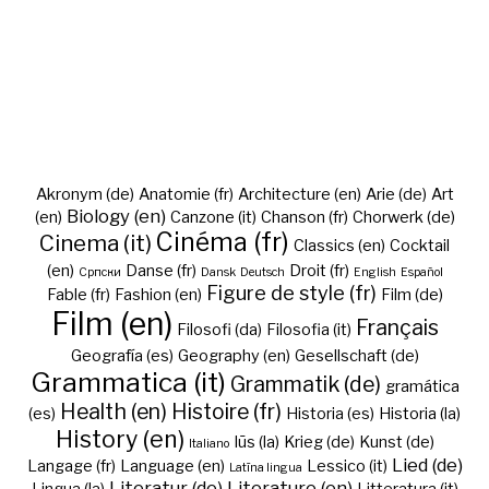
Akronym (de)
Anatomie (fr)
Architecture (en)
Arie (de)
Art
Biology (en)
(en)
Canzone (it)
Chanson (fr)
Chorwerk (de)
Cinéma (fr)
Cinema (it)
Classics (en)
Cocktail
(en)
Danse (fr)
Droit (fr)
Cрпски
Dansk
Deutsch
English
Español
Figure de style (fr)
Fable (fr)
Fashion (en)
Film (de)
Film (en)
Français
Filosofi (da)
Filosofia (it)
Geografía (es)
Geography (en)
Gesellschaft (de)
Grammatica (it)
Grammatik (de)
gramática
Health (en)
Histoire (fr)
(es)
Historia (es)
Historia (la)
History (en)
Iūs (la)
Krieg (de)
Kunst (de)
Italiano
Lied (de)
Langage (fr)
Language (en)
Lessico (it)
Latīna lingua
Literatur (de)
Literature (en)