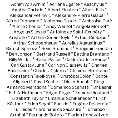
*
*
*
Achim von Arnim
Adriana Ugarte
Aeschylus
*
*
*
Agatha Christie
Albert Einstein
Albert Ellis
*
*
Aleksandar Petrović
Alexandre-Pierre Gaspar
*
*
Alfred Tennyson
Alphonse Daudet
Ambroise Paré
*
*
*
*
André Chénier
Andy Warhol
Angela Merkel
*
*
Angelus Silesius
Antoine de Saint-Exupéry
*
*
*
Aristotle
Arthur Conan Doyle
Arthur Rimbaud
*
*
Arthur Schopenhauer
Aurelius Augustinus
*
*
Baruch Spinoza
Beau Brummell
Benjamin Franklin
*
*
*
*
Ben Jonson
Bertrand Russell
Bettina Brentano
*
*
*
Billy Wilder
Blaise Pascal
Calderón de la Barca
*
*
Carl Gustav Jung
Carl von Clausewitz
Charles
*
*
*
Baudelaire
Charles Dickens
Clemens Brentano
*
*
Constantin Tsiolkovski
Cristóbal Colón
Dante
*
*
*
Alighieri
David Suchet
Didier Raoult
Diego
*
*
Armando Maradona
Domenico Scarlatti
Dr Bashir
*
*
*
*
E. T. A. Hoffmann
Edgar Degas
Edmond Rostand
*
*
Elizabeth Taylor
Emanuel Schikaneder
Erich
*
*
*
*
Kästner
Erich Segal
Euclide
Eugène Delacroix
*
*
Euripides
Ferdinand de Saussure
Fernando
*
*
Arrabal
Fernando Botero
Florian Henckel von