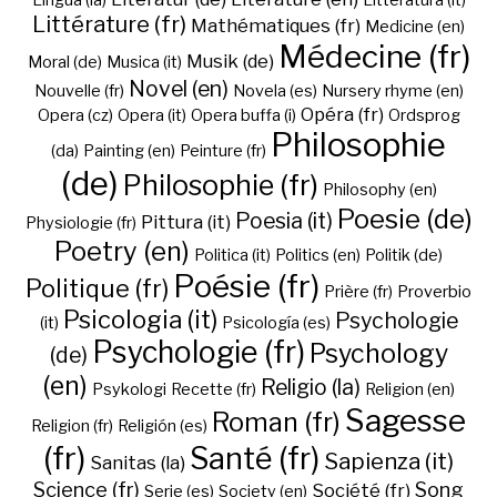
Lingua (la)
Litteratura (it)
Littérature (fr)
Mathématiques (fr)
Medicine (en)
Médecine (fr)
Musik (de)
Moral (de)
Musica (it)
Novel (en)
Nouvelle (fr)
Novela (es)
Nursery rhyme (en)
Opéra (fr)
Opera (cz)
Opera (it)
Opera buffa (i)
Ordsprog
Philosophie
(da)
Painting (en)
Peinture (fr)
(de)
Philosophie (fr)
Philosophy (en)
Poesie (de)
Poesia (it)
Pittura (it)
Physiologie (fr)
Poetry (en)
Politica (it)
Politics (en)
Politik (de)
Poésie (fr)
Politique (fr)
Prière (fr)
Proverbio
Psicologia (it)
Psychologie
(it)
Psicología (es)
Psychologie (fr)
Psychology
(de)
(en)
Religio (la)
Psykologi
Recette (fr)
Religion (en)
Sagesse
Roman (fr)
Religion (fr)
Religión (es)
(fr)
Santé (fr)
Sapienza (it)
Sanitas (la)
Science (fr)
Song
Société (fr)
Serie (es)
Society (en)