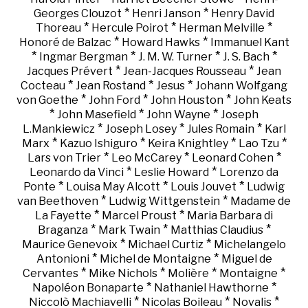
*
*
Georges Clouzot
Henri Janson
Henry David
*
*
*
Thoreau
Hercule Poirot
Herman Melville
*
*
Honoré de Balzac
Howard Hawks
Immanuel Kant
*
*
*
*
Ingmar Bergman
J. M. W. Turner
J. S. Bach
*
*
Jacques Prévert
Jean-Jacques Rousseau
Jean
*
*
*
Cocteau
Jean Rostand
Jesus
Johann Wolfgang
*
*
*
von Goethe
John Ford
John Houston
John Keats
*
*
*
John Masefield
John Wayne
Joseph
*
*
*
L.Mankiewicz
Joseph Losey
Jules Romain
Karl
*
*
*
*
Marx
Kazuo Ishiguro
Keira Knightley
Lao Tzu
*
*
*
Lars von Trier
Leo McCarey
Leonard Cohen
*
*
Leonardo da Vinci
Leslie Howard
Lorenzo da
*
*
*
Ponte
Louisa May Alcott
Louis Jouvet
Ludwig
*
*
van Beethoven
Ludwig Wittgenstein
Madame de
*
*
La Fayette
Marcel Proust
Maria Barbara di
*
*
*
Braganza
Mark Twain
Matthias Claudius
*
*
Maurice Genevoix
Michael Curtiz
Michelangelo
*
*
Antonioni
Michel de Montaigne
Miguel de
*
*
*
*
Cervantes
Mike Nichols
Molière
Montaigne
*
*
Napoléon Bonaparte
Nathaniel Hawthorne
*
*
*
Niccolò Machiavelli
Nicolas Boileau
Novalis