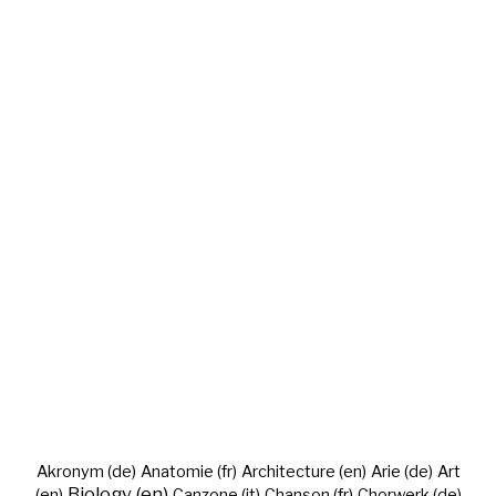
Akronym (de)
Anatomie (fr)
Architecture (en)
Arie (de)
Art
Biology (en)
(en)
Canzone (it)
Chanson (fr)
Chorwerk (de)