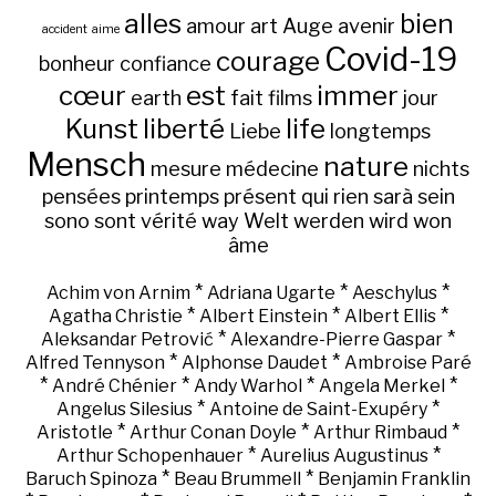
alles
bien
amour
art
Auge
avenir
accident
aime
Covid-19
courage
bonheur
confiance
cœur
est
immer
earth
fait
films
jour
Kunst
liberté
life
Liebe
longtemps
Mensch
nature
mesure
médecine
nichts
pensées
printemps
présent
qui
rien
sarà
sein
sono
sont
vérité
way
Welt
werden
wird
won
âme
*
*
*
Achim von Arnim
Adriana Ugarte
Aeschylus
*
*
*
Agatha Christie
Albert Einstein
Albert Ellis
*
*
Aleksandar Petrović
Alexandre-Pierre Gaspar
*
*
Alfred Tennyson
Alphonse Daudet
Ambroise Paré
*
*
*
*
André Chénier
Andy Warhol
Angela Merkel
*
*
Angelus Silesius
Antoine de Saint-Exupéry
*
*
*
Aristotle
Arthur Conan Doyle
Arthur Rimbaud
*
*
Arthur Schopenhauer
Aurelius Augustinus
*
*
Baruch Spinoza
Beau Brummell
Benjamin Franklin