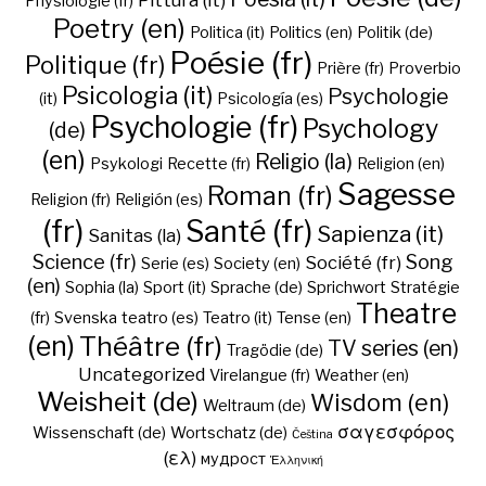
Pittura (it)
Physiologie (fr)
Poetry (en)
Politica (it)
Politics (en)
Politik (de)
Poésie (fr)
Politique (fr)
Prière (fr)
Proverbio
Psicologia (it)
Psychologie
(it)
Psicología (es)
Psychologie (fr)
Psychology
(de)
(en)
Religio (la)
Psykologi
Recette (fr)
Religion (en)
Sagesse
Roman (fr)
Religion (fr)
Religión (es)
(fr)
Santé (fr)
Sapienza (it)
Sanitas (la)
Science (fr)
Song
Société (fr)
Serie (es)
Society (en)
(en)
Sophia (la)
Sport (it)
Sprache (de)
Sprichwort
Stratégie
Theatre
(fr)
Svenska
teatro (es)
Teatro (it)
Tense (en)
(en)
Théâtre (fr)
TV series (en)
Tragödie (de)
Uncategorized
Virelangue (fr)
Weather (en)
Weisheit (de)
Wisdom (en)
Weltraum (de)
σαγεσφόρος
Wissenschaft (de)
Wortschatz (de)
Čeština
(ελ)
мудрост
Ἑλληνική