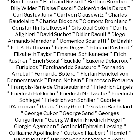
*
*
*
*
Ben Jonson
Bertrand Russell
Bettina Brentano
*
*
*
Billy Wilder
Blaise Pascal
Calderón de la Barca
*
*
Carl Gustav Jung
Carl von Clausewitz
Charles
*
*
*
Baudelaire
Charles Dickens
Clemens Brentano
*
*
Constantin Tsiolkovski
Cristóbal Colón
Dante
*
*
*
Alighieri
David Suchet
Didier Raoult
Diego
*
*
Armando Maradona
Domenico Scarlatti
Dr Bashir
*
*
*
*
E. T. A. Hoffmann
Edgar Degas
Edmond Rostand
*
*
Elizabeth Taylor
Emanuel Schikaneder
Erich
*
*
*
*
Kästner
Erich Segal
Euclide
Eugène Delacroix
*
*
Euripides
Ferdinand de Saussure
Fernando
*
*
Arrabal
Fernando Botero
Florian Henckel von
*
*
Donnersmarck
Franc-Nohain
Francesco Petrarca
*
*
François-René de Chateaubriand
Friedrich Engels
*
*
*
Friedrich Hölderlin
Friedrich Nietzsche
Friedrich
*
*
Schlegel
Friedrich von Schiller
Gabriele
*
*
*
D'Annunzio
Garak
Gary Grant
Gaston Bachelard
*
*
*
George Cukor
George Sand
Georges
*
*
Canguilhem
Georg Wilhelm Friedrich Hegel
*
*
Giorgio Agamben
Gotthold Ephraim Lessing
*
*
*
Guillaume Apollinaire
Gustave Flaubert
Hamlet
*
*
Harold Pinter
Harriet Beecher Stowe
Henri-