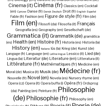
Cinéma (fr)
Cinema (it)
Classics (en)
Cocktail
(en)
Danse (fr)
Droit (fr)
Cрпски
Dansk
Deutsch
English
Español
Figure de style (fr)
Fable (fr)
Fashion (en)
Film (de)
Film (en)
Français
Filosofi (da)
Filosofia (it)
Geografía (es)
Geography (en)
Gesellschaft (de)
Grammatica (it)
Grammatik (de)
gramática
Health (en)
Histoire (fr)
(es)
Historia (es)
Historia (la)
History (en)
Iūs (la)
Krieg (de)
Kunst (de)
Italiano
Lied (de)
Langage (fr)
Language (en)
Lessico (it)
Latīna lingua
Literatur (de)
Literature (en)
Lingua (la)
Litteratura (it)
Littérature (fr)
Mathématiques (fr)
Medicine (en)
Médecine (fr)
Musik (de)
Moral (de)
Musica (it)
Novel (en)
Nouvelle (fr)
Novela (es)
Nursery rhyme (en)
Opéra (fr)
Opera (cz)
Opera (it)
Opera buffa (i)
Ordsprog
Philosophie
(da)
Painting (en)
Peinture (fr)
(de)
Philosophie (fr)
Philosophy (en)
Poesie (de)
Poesia (it)