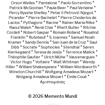
*
*
*
Orson Welles
Pantalone
Paolo Sorrentino
*
*
*
Patrick McGoohan
Paula Beer
Paul Verlaine
*
*
Percy Bysshe Shelley
Petar II Petrović Njegoš
*
*
Picander
Pierre Bachelet
Pierre Choderlos de
*
*
*
*
Laclos
Pythagore
Racine
Rainer Maria Rilke
*
*
*
Raoul Walsh
René Char
Rhett Butler
Ritchie
*
*
*
Cordell
Robert Gaspar
Romain Rolland
Rosalind
*
*
*
Franklin
Rutebeuf
S. Ioannes
Samuel Noah
*
*
*
Kramer
Sandy Dennis
San Juan de la Cruz
Saul
*
*
*
*
Dibb
Socrate
Sophocles
Stendhal
Søren
*
*
*
Kierkegaard
Teresa de Jesús
Terrence Malick
*
*
*
Théophile Gautier
Ulrich Mühe
Vauvenargues
*
*
*
Victor Hugo
Voltaire
Walt Whitman
Wendy
*
*
*
Hiller
William Shakespeare
William Wordsworth
*
*
Winston Churchill
Wolfgang Amadeus Mozart
*
*
Wolgang Amadeus Mozart
Émile Coué
Αριστοφάνης
© 2026
Memento Mundi