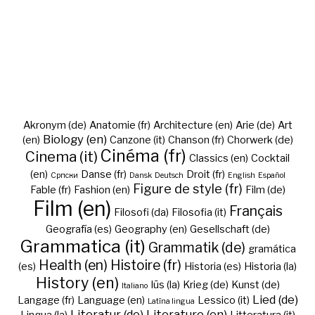
Akronym (de)
Anatomie (fr)
Architecture (en)
Arie (de)
Art
Biology (en)
(en)
Canzone (it)
Chanson (fr)
Chorwerk (de)
Cinéma (fr)
Cinema (it)
Classics (en)
Cocktail
(en)
Danse (fr)
Droit (fr)
Cрпски
Dansk
Deutsch
English
Español
Figure de style (fr)
Fable (fr)
Fashion (en)
Film (de)
Film (en)
Français
Filosofi (da)
Filosofia (it)
Geografía (es)
Geography (en)
Gesellschaft (de)
Grammatica (it)
Grammatik (de)
gramática
Health (en)
Histoire (fr)
(es)
Historia (es)
Historia (la)
History (en)
Iūs (la)
Krieg (de)
Kunst (de)
Italiano
Lied (de)
Langage (fr)
Language (en)
Lessico (it)
Latīna lingua
Literatur (de)
Literature (en)