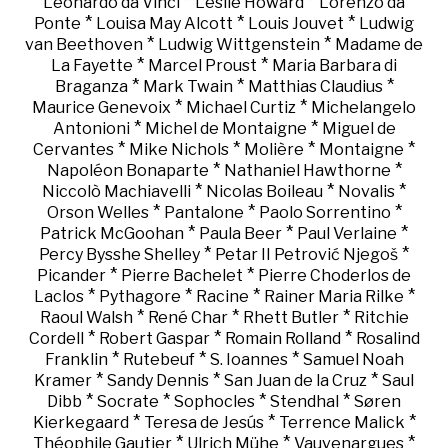
*
*
Leonardo da Vinci
Leslie Howard
Lorenzo da
*
*
*
Ponte
Louisa May Alcott
Louis Jouvet
Ludwig
*
*
van Beethoven
Ludwig Wittgenstein
Madame de
*
*
La Fayette
Marcel Proust
Maria Barbara di
*
*
*
Braganza
Mark Twain
Matthias Claudius
*
*
Maurice Genevoix
Michael Curtiz
Michelangelo
*
*
Antonioni
Michel de Montaigne
Miguel de
*
*
*
*
Cervantes
Mike Nichols
Molière
Montaigne
*
*
Napoléon Bonaparte
Nathaniel Hawthorne
*
*
*
Niccolò Machiavelli
Nicolas Boileau
Novalis
*
*
*
Orson Welles
Pantalone
Paolo Sorrentino
*
*
*
Patrick McGoohan
Paula Beer
Paul Verlaine
*
*
Percy Bysshe Shelley
Petar II Petrović Njegoš
*
*
Picander
Pierre Bachelet
Pierre Choderlos de
*
*
*
*
Laclos
Pythagore
Racine
Rainer Maria Rilke
*
*
*
Raoul Walsh
René Char
Rhett Butler
Ritchie
*
*
*
Cordell
Robert Gaspar
Romain Rolland
Rosalind
*
*
*
Franklin
Rutebeuf
S. Ioannes
Samuel Noah
*
*
*
Kramer
Sandy Dennis
San Juan de la Cruz
Saul
*
*
*
*
Dibb
Socrate
Sophocles
Stendhal
Søren
*
*
*
Kierkegaard
Teresa de Jesús
Terrence Malick
*
*
*
Théophile Gautier
Ulrich Mühe
Vauvenargues