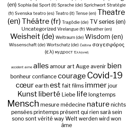
(en)
Sophia (la)
Sport (it)
Sprache (de)
Sprichwort
Stratégie
Theatre
(fr)
Svenska
teatro (es)
Teatro (it)
Tense (en)
(en)
Théâtre (fr)
TV series (en)
Tragödie (de)
Uncategorized
Virelangue (fr)
Weather (en)
Weisheit (de)
Wisdom (en)
Weltraum (de)
σαγεσφόρος
Wissenschaft (de)
Wortschatz (de)
Čeština
(ελ)
мудрост
Ἑλληνική
alles
bien
amour
art
Auge
avenir
accident
aime
Covid-19
courage
bonheur
confiance
cœur
est
immer
earth
fait
films
jour
Kunst
liberté
life
Liebe
longtemps
Mensch
nature
mesure
médecine
nichts
pensées
printemps
présent
qui
rien
sarà
sein
sono
sont
vérité
way
Welt
werden
wird
won
âme