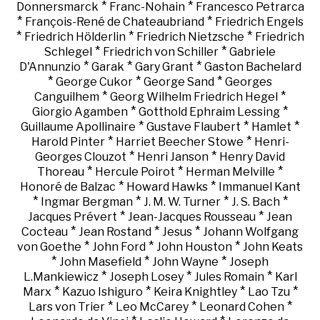
*
*
Donnersmarck
Franc-Nohain
Francesco Petrarca
*
*
François-René de Chateaubriand
Friedrich Engels
*
*
*
Friedrich Hölderlin
Friedrich Nietzsche
Friedrich
*
*
Schlegel
Friedrich von Schiller
Gabriele
*
*
*
D'Annunzio
Garak
Gary Grant
Gaston Bachelard
*
*
*
George Cukor
George Sand
Georges
*
*
Canguilhem
Georg Wilhelm Friedrich Hegel
*
*
Giorgio Agamben
Gotthold Ephraim Lessing
*
*
*
Guillaume Apollinaire
Gustave Flaubert
Hamlet
*
*
Harold Pinter
Harriet Beecher Stowe
Henri-
*
*
Georges Clouzot
Henri Janson
Henry David
*
*
*
Thoreau
Hercule Poirot
Herman Melville
*
*
Honoré de Balzac
Howard Hawks
Immanuel Kant
*
*
*
*
Ingmar Bergman
J. M. W. Turner
J. S. Bach
*
*
Jacques Prévert
Jean-Jacques Rousseau
Jean
*
*
*
Cocteau
Jean Rostand
Jesus
Johann Wolfgang
*
*
*
von Goethe
John Ford
John Houston
John Keats
*
*
*
John Masefield
John Wayne
Joseph
*
*
*
L.Mankiewicz
Joseph Losey
Jules Romain
Karl
*
*
*
*
Marx
Kazuo Ishiguro
Keira Knightley
Lao Tzu
*
*
*
Lars von Trier
Leo McCarey
Leonard Cohen