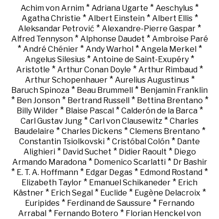
*
*
*
Achim von Arnim
Adriana Ugarte
Aeschylus
*
*
*
Agatha Christie
Albert Einstein
Albert Ellis
*
*
Aleksandar Petrović
Alexandre-Pierre Gaspar
*
*
Alfred Tennyson
Alphonse Daudet
Ambroise Paré
*
*
*
*
André Chénier
Andy Warhol
Angela Merkel
*
*
Angelus Silesius
Antoine de Saint-Exupéry
*
*
*
Aristotle
Arthur Conan Doyle
Arthur Rimbaud
*
*
Arthur Schopenhauer
Aurelius Augustinus
*
*
Baruch Spinoza
Beau Brummell
Benjamin Franklin
*
*
*
*
Ben Jonson
Bertrand Russell
Bettina Brentano
*
*
*
Billy Wilder
Blaise Pascal
Calderón de la Barca
*
*
Carl Gustav Jung
Carl von Clausewitz
Charles
*
*
*
Baudelaire
Charles Dickens
Clemens Brentano
*
*
Constantin Tsiolkovski
Cristóbal Colón
Dante
*
*
*
Alighieri
David Suchet
Didier Raoult
Diego
*
*
Armando Maradona
Domenico Scarlatti
Dr Bashir
*
*
*
*
E. T. A. Hoffmann
Edgar Degas
Edmond Rostand
*
*
Elizabeth Taylor
Emanuel Schikaneder
Erich
*
*
*
*
Kästner
Erich Segal
Euclide
Eugène Delacroix
*
*
Euripides
Ferdinand de Saussure
Fernando
*
*
Arrabal
Fernando Botero
Florian Henckel von