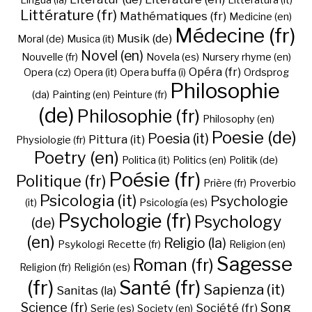
Lingua (la)
Litteratura (it)
Littérature (fr)
Mathématiques (fr)
Medicine (en)
Médecine (fr)
Musik (de)
Moral (de)
Musica (it)
Novel (en)
Nouvelle (fr)
Novela (es)
Nursery rhyme (en)
Opéra (fr)
Opera (cz)
Opera (it)
Opera buffa (i)
Ordsprog
Philosophie
(da)
Painting (en)
Peinture (fr)
(de)
Philosophie (fr)
Philosophy (en)
Poesie (de)
Poesia (it)
Pittura (it)
Physiologie (fr)
Poetry (en)
Politica (it)
Politics (en)
Politik (de)
Poésie (fr)
Politique (fr)
Prière (fr)
Proverbio
Psicologia (it)
Psychologie
(it)
Psicología (es)
Psychologie (fr)
Psychology
(de)
(en)
Religio (la)
Psykologi
Recette (fr)
Religion (en)
Sagesse
Roman (fr)
Religion (fr)
Religión (es)
(fr)
Santé (fr)
Sapienza (it)
Sanitas (la)
Science (fr)
Song
Société (fr)
Serie (es)
Society (en)