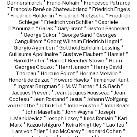
*
*
Donnersmarck
Franc-Nohain
Francesco Petrarca
*
*
François-René de Chateaubriand
Friedrich Engels
*
*
*
Friedrich Hölderlin
Friedrich Nietzsche
Friedrich
*
*
Schlegel
Friedrich von Schiller
Gabriele
*
*
*
D'Annunzio
Garak
Gary Grant
Gaston Bachelard
*
*
*
George Cukor
George Sand
Georges
*
*
Canguilhem
Georg Wilhelm Friedrich Hegel
*
*
Giorgio Agamben
Gotthold Ephraim Lessing
*
*
*
Guillaume Apollinaire
Gustave Flaubert
Hamlet
*
*
Harold Pinter
Harriet Beecher Stowe
Henri-
*
*
Georges Clouzot
Henri Janson
Henry David
*
*
*
Thoreau
Hercule Poirot
Herman Melville
*
*
Honoré de Balzac
Howard Hawks
Immanuel Kant
*
*
*
*
Ingmar Bergman
J. M. W. Turner
J. S. Bach
*
*
Jacques Prévert
Jean-Jacques Rousseau
Jean
*
*
*
Cocteau
Jean Rostand
Jesus
Johann Wolfgang
*
*
*
von Goethe
John Ford
John Houston
John Keats
*
*
*
John Masefield
John Wayne
Joseph
*
*
*
L.Mankiewicz
Joseph Losey
Jules Romain
Karl
*
*
*
*
Marx
Kazuo Ishiguro
Keira Knightley
Lao Tzu
*
*
*
Lars von Trier
Leo McCarey
Leonard Cohen