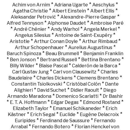
*
*
*
Achim von Arnim
Adriana Ugarte
Aeschylus
*
*
*
Agatha Christie
Albert Einstein
Albert Ellis
*
*
Aleksandar Petrović
Alexandre-Pierre Gaspar
*
*
Alfred Tennyson
Alphonse Daudet
Ambroise Paré
*
*
*
*
André Chénier
Andy Warhol
Angela Merkel
*
*
Angelus Silesius
Antoine de Saint-Exupéry
*
*
*
Aristotle
Arthur Conan Doyle
Arthur Rimbaud
*
*
Arthur Schopenhauer
Aurelius Augustinus
*
*
Baruch Spinoza
Beau Brummell
Benjamin Franklin
*
*
*
*
Ben Jonson
Bertrand Russell
Bettina Brentano
*
*
*
Billy Wilder
Blaise Pascal
Calderón de la Barca
*
*
Carl Gustav Jung
Carl von Clausewitz
Charles
*
*
*
Baudelaire
Charles Dickens
Clemens Brentano
*
*
Constantin Tsiolkovski
Cristóbal Colón
Dante
*
*
*
Alighieri
David Suchet
Didier Raoult
Diego
*
*
Armando Maradona
Domenico Scarlatti
Dr Bashir
*
*
*
*
E. T. A. Hoffmann
Edgar Degas
Edmond Rostand
*
*
Elizabeth Taylor
Emanuel Schikaneder
Erich
*
*
*
*
Kästner
Erich Segal
Euclide
Eugène Delacroix
*
*
Euripides
Ferdinand de Saussure
Fernando
*
*
Arrabal
Fernando Botero
Florian Henckel von