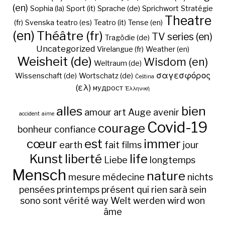
(en)
Sophia (la)
Sport (it)
Sprache (de)
Sprichwort
Stratégie
Theatre
(fr)
Svenska
teatro (es)
Teatro (it)
Tense (en)
(en)
Théâtre (fr)
TV series (en)
Tragödie (de)
Uncategorized
Virelangue (fr)
Weather (en)
Weisheit (de)
Wisdom (en)
Weltraum (de)
σαγεσφόρος
Wissenschaft (de)
Wortschatz (de)
Čeština
(ελ)
мудрост
Ἑλληνική
alles
bien
amour
art
Auge
avenir
accident
aime
Covid-19
courage
bonheur
confiance
cœur
est
immer
earth
fait
films
jour
Kunst
liberté
life
Liebe
longtemps
Mensch
nature
mesure
médecine
nichts
pensées
printemps
présent
qui
rien
sarà
sein
sono
sont
vérité
way
Welt
werden
wird
won
âme