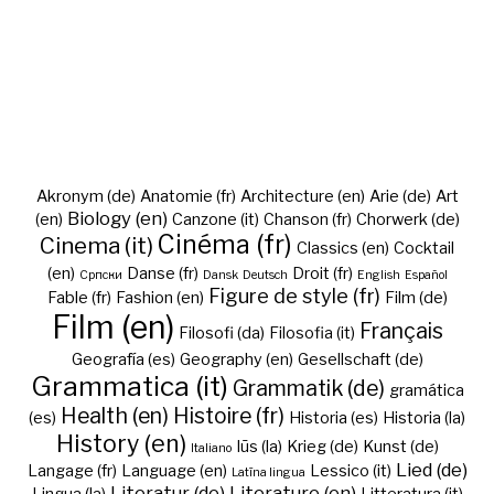
Akronym (de)
Anatomie (fr)
Architecture (en)
Arie (de)
Art
Biology (en)
(en)
Canzone (it)
Chanson (fr)
Chorwerk (de)
Cinéma (fr)
Cinema (it)
Classics (en)
Cocktail
(en)
Danse (fr)
Droit (fr)
Cрпски
Dansk
Deutsch
English
Español
Figure de style (fr)
Fable (fr)
Fashion (en)
Film (de)
Film (en)
Français
Filosofi (da)
Filosofia (it)
Geografía (es)
Geography (en)
Gesellschaft (de)
Grammatica (it)
Grammatik (de)
gramática
Health (en)
Histoire (fr)
(es)
Historia (es)
Historia (la)
History (en)
Iūs (la)
Krieg (de)
Kunst (de)
Italiano
Lied (de)
Langage (fr)
Language (en)
Lessico (it)
Latīna lingua
Literatur (de)
Literature (en)