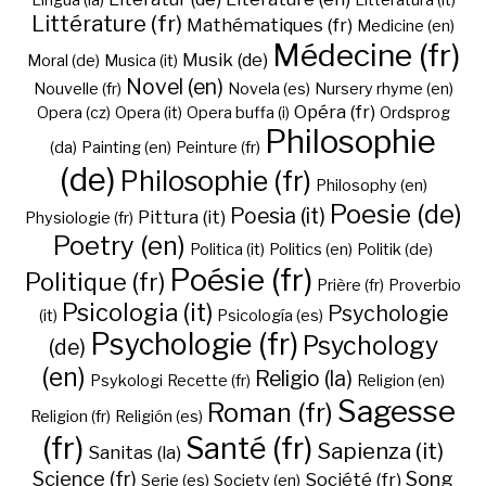
Lingua (la)
Litteratura (it)
Littérature (fr)
Mathématiques (fr)
Medicine (en)
Médecine (fr)
Musik (de)
Moral (de)
Musica (it)
Novel (en)
Nouvelle (fr)
Novela (es)
Nursery rhyme (en)
Opéra (fr)
Opera (cz)
Opera (it)
Opera buffa (i)
Ordsprog
Philosophie
(da)
Painting (en)
Peinture (fr)
(de)
Philosophie (fr)
Philosophy (en)
Poesie (de)
Poesia (it)
Pittura (it)
Physiologie (fr)
Poetry (en)
Politica (it)
Politics (en)
Politik (de)
Poésie (fr)
Politique (fr)
Prière (fr)
Proverbio
Psicologia (it)
Psychologie
(it)
Psicología (es)
Psychologie (fr)
Psychology
(de)
(en)
Religio (la)
Psykologi
Recette (fr)
Religion (en)
Sagesse
Roman (fr)
Religion (fr)
Religión (es)
(fr)
Santé (fr)
Sapienza (it)
Sanitas (la)
Science (fr)
Song
Société (fr)
Serie (es)
Society (en)