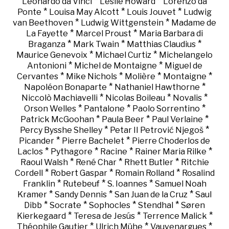
*
*
Leonardo da Vinci
Leslie Howard
Lorenzo da
*
*
*
Ponte
Louisa May Alcott
Louis Jouvet
Ludwig
*
*
van Beethoven
Ludwig Wittgenstein
Madame de
*
*
La Fayette
Marcel Proust
Maria Barbara di
*
*
*
Braganza
Mark Twain
Matthias Claudius
*
*
Maurice Genevoix
Michael Curtiz
Michelangelo
*
*
Antonioni
Michel de Montaigne
Miguel de
*
*
*
*
Cervantes
Mike Nichols
Molière
Montaigne
*
*
Napoléon Bonaparte
Nathaniel Hawthorne
*
*
*
Niccolò Machiavelli
Nicolas Boileau
Novalis
*
*
*
Orson Welles
Pantalone
Paolo Sorrentino
*
*
*
Patrick McGoohan
Paula Beer
Paul Verlaine
*
*
Percy Bysshe Shelley
Petar II Petrović Njegoš
*
*
Picander
Pierre Bachelet
Pierre Choderlos de
*
*
*
*
Laclos
Pythagore
Racine
Rainer Maria Rilke
*
*
*
Raoul Walsh
René Char
Rhett Butler
Ritchie
*
*
*
Cordell
Robert Gaspar
Romain Rolland
Rosalind
*
*
*
Franklin
Rutebeuf
S. Ioannes
Samuel Noah
*
*
*
Kramer
Sandy Dennis
San Juan de la Cruz
Saul
*
*
*
*
Dibb
Socrate
Sophocles
Stendhal
Søren
*
*
*
Kierkegaard
Teresa de Jesús
Terrence Malick
*
*
*
Théophile Gautier
Ulrich Mühe
Vauvenargues