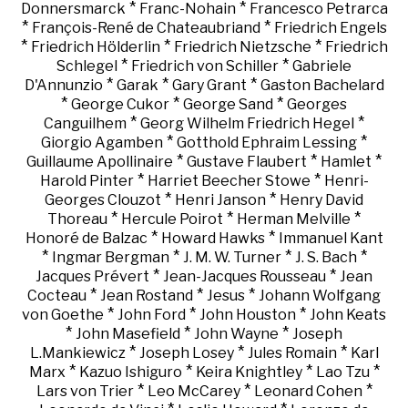
*
*
Donnersmarck
Franc-Nohain
Francesco Petrarca
*
*
François-René de Chateaubriand
Friedrich Engels
*
*
*
Friedrich Hölderlin
Friedrich Nietzsche
Friedrich
*
*
Schlegel
Friedrich von Schiller
Gabriele
*
*
*
D'Annunzio
Garak
Gary Grant
Gaston Bachelard
*
*
*
George Cukor
George Sand
Georges
*
*
Canguilhem
Georg Wilhelm Friedrich Hegel
*
*
Giorgio Agamben
Gotthold Ephraim Lessing
*
*
*
Guillaume Apollinaire
Gustave Flaubert
Hamlet
*
*
Harold Pinter
Harriet Beecher Stowe
Henri-
*
*
Georges Clouzot
Henri Janson
Henry David
*
*
*
Thoreau
Hercule Poirot
Herman Melville
*
*
Honoré de Balzac
Howard Hawks
Immanuel Kant
*
*
*
*
Ingmar Bergman
J. M. W. Turner
J. S. Bach
*
*
Jacques Prévert
Jean-Jacques Rousseau
Jean
*
*
*
Cocteau
Jean Rostand
Jesus
Johann Wolfgang
*
*
*
von Goethe
John Ford
John Houston
John Keats
*
*
*
John Masefield
John Wayne
Joseph
*
*
*
L.Mankiewicz
Joseph Losey
Jules Romain
Karl
*
*
*
*
Marx
Kazuo Ishiguro
Keira Knightley
Lao Tzu
*
*
*
Lars von Trier
Leo McCarey
Leonard Cohen