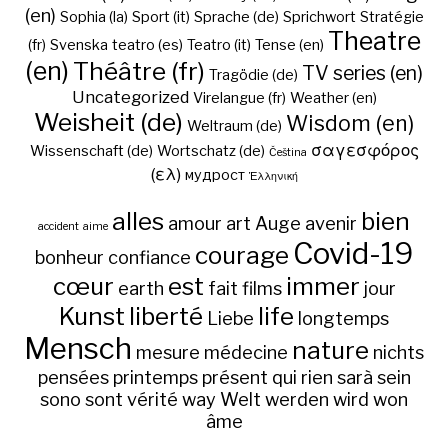
(en)
Sophia (la)
Sport (it)
Sprache (de)
Sprichwort
Stratégie
Theatre
(fr)
Svenska
teatro (es)
Teatro (it)
Tense (en)
(en)
Théâtre (fr)
TV series (en)
Tragödie (de)
Uncategorized
Virelangue (fr)
Weather (en)
Weisheit (de)
Wisdom (en)
Weltraum (de)
σαγεσφόρος
Wissenschaft (de)
Wortschatz (de)
Čeština
(ελ)
мудрост
Ἑλληνική
alles
bien
amour
art
Auge
avenir
accident
aime
Covid-19
courage
bonheur
confiance
cœur
est
immer
earth
fait
films
jour
Kunst
liberté
life
Liebe
longtemps
Mensch
nature
mesure
médecine
nichts
pensées
printemps
présent
qui
rien
sarà
sein
sono
sont
vérité
way
Welt
werden
wird
won
âme