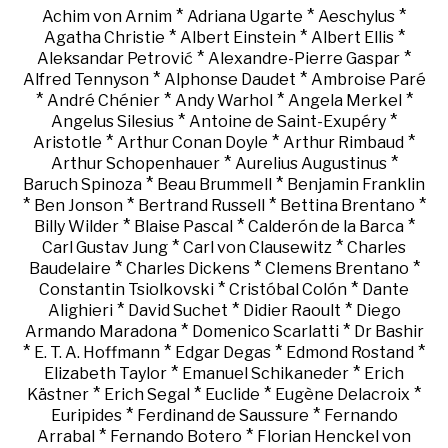
*
*
*
Achim von Arnim
Adriana Ugarte
Aeschylus
*
*
*
Agatha Christie
Albert Einstein
Albert Ellis
*
*
Aleksandar Petrović
Alexandre-Pierre Gaspar
*
*
Alfred Tennyson
Alphonse Daudet
Ambroise Paré
*
*
*
*
André Chénier
Andy Warhol
Angela Merkel
*
*
Angelus Silesius
Antoine de Saint-Exupéry
*
*
*
Aristotle
Arthur Conan Doyle
Arthur Rimbaud
*
*
Arthur Schopenhauer
Aurelius Augustinus
*
*
Baruch Spinoza
Beau Brummell
Benjamin Franklin
*
*
*
*
Ben Jonson
Bertrand Russell
Bettina Brentano
*
*
*
Billy Wilder
Blaise Pascal
Calderón de la Barca
*
*
Carl Gustav Jung
Carl von Clausewitz
Charles
*
*
*
Baudelaire
Charles Dickens
Clemens Brentano
*
*
Constantin Tsiolkovski
Cristóbal Colón
Dante
*
*
*
Alighieri
David Suchet
Didier Raoult
Diego
*
*
Armando Maradona
Domenico Scarlatti
Dr Bashir
*
*
*
*
E. T. A. Hoffmann
Edgar Degas
Edmond Rostand
*
*
Elizabeth Taylor
Emanuel Schikaneder
Erich
*
*
*
*
Kästner
Erich Segal
Euclide
Eugène Delacroix
*
*
Euripides
Ferdinand de Saussure
Fernando
*
*
Arrabal
Fernando Botero
Florian Henckel von