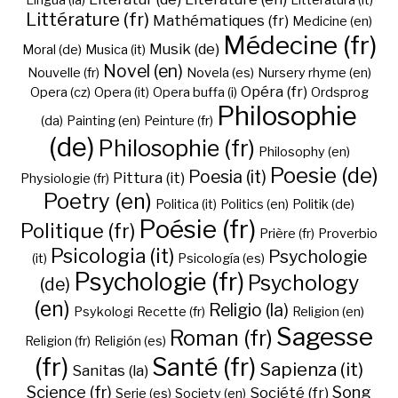
Lingua (la)
Litteratura (it)
Littérature (fr)
Mathématiques (fr)
Medicine (en)
Médecine (fr)
Musik (de)
Moral (de)
Musica (it)
Novel (en)
Nouvelle (fr)
Novela (es)
Nursery rhyme (en)
Opéra (fr)
Opera (cz)
Opera (it)
Opera buffa (i)
Ordsprog
Philosophie
(da)
Painting (en)
Peinture (fr)
(de)
Philosophie (fr)
Philosophy (en)
Poesie (de)
Poesia (it)
Pittura (it)
Physiologie (fr)
Poetry (en)
Politica (it)
Politics (en)
Politik (de)
Poésie (fr)
Politique (fr)
Prière (fr)
Proverbio
Psicologia (it)
Psychologie
(it)
Psicología (es)
Psychologie (fr)
Psychology
(de)
(en)
Religio (la)
Psykologi
Recette (fr)
Religion (en)
Sagesse
Roman (fr)
Religion (fr)
Religión (es)
(fr)
Santé (fr)
Sapienza (it)
Sanitas (la)
Science (fr)
Song
Société (fr)
Serie (es)
Society (en)