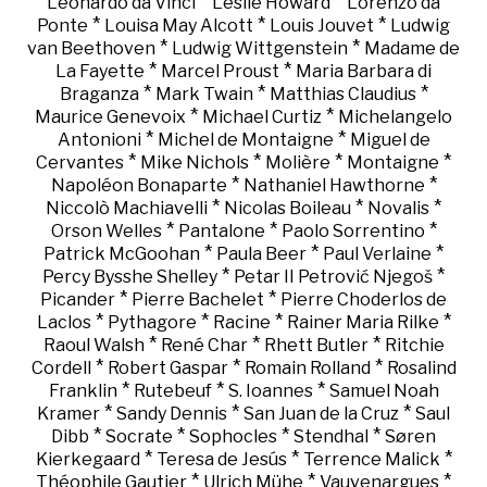
*
*
Leonardo da Vinci
Leslie Howard
Lorenzo da
*
*
*
Ponte
Louisa May Alcott
Louis Jouvet
Ludwig
*
*
van Beethoven
Ludwig Wittgenstein
Madame de
*
*
La Fayette
Marcel Proust
Maria Barbara di
*
*
*
Braganza
Mark Twain
Matthias Claudius
*
*
Maurice Genevoix
Michael Curtiz
Michelangelo
*
*
Antonioni
Michel de Montaigne
Miguel de
*
*
*
*
Cervantes
Mike Nichols
Molière
Montaigne
*
*
Napoléon Bonaparte
Nathaniel Hawthorne
*
*
*
Niccolò Machiavelli
Nicolas Boileau
Novalis
*
*
*
Orson Welles
Pantalone
Paolo Sorrentino
*
*
*
Patrick McGoohan
Paula Beer
Paul Verlaine
*
*
Percy Bysshe Shelley
Petar II Petrović Njegoš
*
*
Picander
Pierre Bachelet
Pierre Choderlos de
*
*
*
*
Laclos
Pythagore
Racine
Rainer Maria Rilke
*
*
*
Raoul Walsh
René Char
Rhett Butler
Ritchie
*
*
*
Cordell
Robert Gaspar
Romain Rolland
Rosalind
*
*
*
Franklin
Rutebeuf
S. Ioannes
Samuel Noah
*
*
*
Kramer
Sandy Dennis
San Juan de la Cruz
Saul
*
*
*
*
Dibb
Socrate
Sophocles
Stendhal
Søren
*
*
*
Kierkegaard
Teresa de Jesús
Terrence Malick
*
*
*
Théophile Gautier
Ulrich Mühe
Vauvenargues