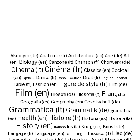
Akronym (de)
Anatomie (fr)
Architecture (en)
Arie (de)
Art
Biology (en)
(en)
Canzone (it)
Chanson (fr)
Chorwerk (de)
Cinéma (fr)
Cinema (it)
Classics (en)
Cocktail
(en)
Danse (fr)
Droit (fr)
Cрпски
Dansk
Deutsch
English
Español
Figure de style (fr)
Fable (fr)
Fashion (en)
Film (de)
Film (en)
Français
Filosofi (da)
Filosofia (it)
Geografía (es)
Geography (en)
Gesellschaft (de)
Grammatica (it)
Grammatik (de)
gramática
Health (en)
Histoire (fr)
(es)
Historia (es)
Historia (la)
History (en)
Iūs (la)
Krieg (de)
Kunst (de)
Italiano
Lied (de)
Langage (fr)
Language (en)
Lessico (it)
Latīna lingua
Literatur (de)
Literature (en)