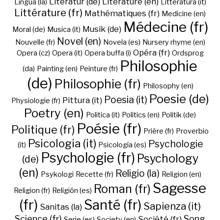
Literatur (de)
Literature (en)
Lingua (la)
Litteratura (it)
Littérature (fr)
Mathématiques (fr)
Medicine (en)
Médecine (fr)
Musik (de)
Moral (de)
Musica (it)
Novel (en)
Nouvelle (fr)
Novela (es)
Nursery rhyme (en)
Opéra (fr)
Opera (cz)
Opera (it)
Opera buffa (i)
Ordsprog
Philosophie
(da)
Painting (en)
Peinture (fr)
(de)
Philosophie (fr)
Philosophy (en)
Poesie (de)
Poesia (it)
Pittura (it)
Physiologie (fr)
Poetry (en)
Politica (it)
Politics (en)
Politik (de)
Poésie (fr)
Politique (fr)
Prière (fr)
Proverbio
Psicologia (it)
Psychologie
(it)
Psicología (es)
Psychologie (fr)
Psychology
(de)
(en)
Religio (la)
Psykologi
Recette (fr)
Religion (en)
Sagesse
Roman (fr)
Religion (fr)
Religión (es)
(fr)
Santé (fr)
Sapienza (it)
Sanitas (la)
Science (fr)
Song
Société (fr)
Serie (es)
Society (en)