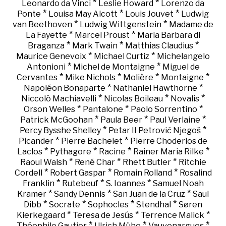
*
*
Leonardo da Vinci
Leslie Howard
Lorenzo da
*
*
*
Ponte
Louisa May Alcott
Louis Jouvet
Ludwig
*
*
van Beethoven
Ludwig Wittgenstein
Madame de
*
*
La Fayette
Marcel Proust
Maria Barbara di
*
*
*
Braganza
Mark Twain
Matthias Claudius
*
*
Maurice Genevoix
Michael Curtiz
Michelangelo
*
*
Antonioni
Michel de Montaigne
Miguel de
*
*
*
*
Cervantes
Mike Nichols
Molière
Montaigne
*
*
Napoléon Bonaparte
Nathaniel Hawthorne
*
*
*
Niccolò Machiavelli
Nicolas Boileau
Novalis
*
*
*
Orson Welles
Pantalone
Paolo Sorrentino
*
*
*
Patrick McGoohan
Paula Beer
Paul Verlaine
*
*
Percy Bysshe Shelley
Petar II Petrović Njegoš
*
*
Picander
Pierre Bachelet
Pierre Choderlos de
*
*
*
*
Laclos
Pythagore
Racine
Rainer Maria Rilke
*
*
*
Raoul Walsh
René Char
Rhett Butler
Ritchie
*
*
*
Cordell
Robert Gaspar
Romain Rolland
Rosalind
*
*
*
Franklin
Rutebeuf
S. Ioannes
Samuel Noah
*
*
*
Kramer
Sandy Dennis
San Juan de la Cruz
Saul
*
*
*
*
Dibb
Socrate
Sophocles
Stendhal
Søren
*
*
*
Kierkegaard
Teresa de Jesús
Terrence Malick
*
*
*
Théophile Gautier
Ulrich Mühe
Vauvenargues