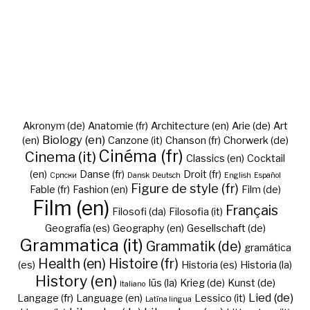
Akronym (de)
Anatomie (fr)
Architecture (en)
Arie (de)
Art
Biology (en)
(en)
Canzone (it)
Chanson (fr)
Chorwerk (de)
Cinéma (fr)
Cinema (it)
Classics (en)
Cocktail
(en)
Danse (fr)
Droit (fr)
Cрпски
Dansk
Deutsch
English
Español
Figure de style (fr)
Fable (fr)
Fashion (en)
Film (de)
Film (en)
Français
Filosofi (da)
Filosofia (it)
Geografía (es)
Geography (en)
Gesellschaft (de)
Grammatica (it)
Grammatik (de)
gramática
Health (en)
Histoire (fr)
(es)
Historia (es)
Historia (la)
History (en)
Iūs (la)
Krieg (de)
Kunst (de)
Italiano
Lied (de)
Langage (fr)
Language (en)
Lessico (it)
Latīna lingua