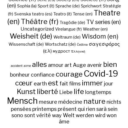
(en)
Sophia (la)
Sport (it)
Sprache (de)
Sprichwort
Stratégie
Theatre
(fr)
Svenska
teatro (es)
Teatro (it)
Tense (en)
(en)
Théâtre (fr)
TV series (en)
Tragödie (de)
Uncategorized
Virelangue (fr)
Weather (en)
Weisheit (de)
Wisdom (en)
Weltraum (de)
σαγεσφόρος
Wissenschaft (de)
Wortschatz (de)
Čeština
(ελ)
мудрост
Ἑλληνική
alles
bien
amour
art
Auge
avenir
accident
aime
Covid-19
courage
bonheur
confiance
cœur
est
immer
earth
fait
films
jour
Kunst
liberté
life
Liebe
longtemps
Mensch
nature
mesure
médecine
nichts
pensées
printemps
présent
qui
rien
sarà
sein
sono
sont
vérité
way
Welt
werden
wird
won
âme