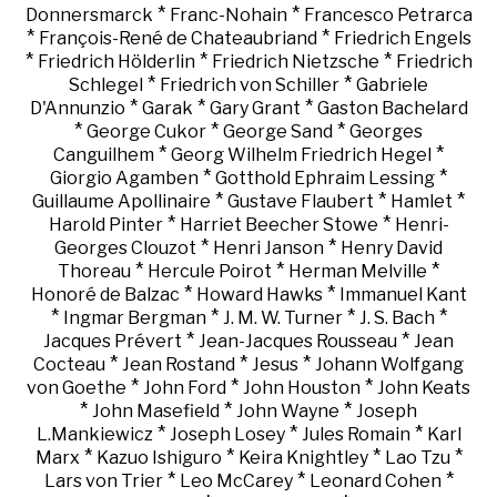
*
*
Donnersmarck
Franc-Nohain
Francesco Petrarca
*
*
François-René de Chateaubriand
Friedrich Engels
*
*
*
Friedrich Hölderlin
Friedrich Nietzsche
Friedrich
*
*
Schlegel
Friedrich von Schiller
Gabriele
*
*
*
D'Annunzio
Garak
Gary Grant
Gaston Bachelard
*
*
*
George Cukor
George Sand
Georges
*
*
Canguilhem
Georg Wilhelm Friedrich Hegel
*
*
Giorgio Agamben
Gotthold Ephraim Lessing
*
*
*
Guillaume Apollinaire
Gustave Flaubert
Hamlet
*
*
Harold Pinter
Harriet Beecher Stowe
Henri-
*
*
Georges Clouzot
Henri Janson
Henry David
*
*
*
Thoreau
Hercule Poirot
Herman Melville
*
*
Honoré de Balzac
Howard Hawks
Immanuel Kant
*
*
*
*
Ingmar Bergman
J. M. W. Turner
J. S. Bach
*
*
Jacques Prévert
Jean-Jacques Rousseau
Jean
*
*
*
Cocteau
Jean Rostand
Jesus
Johann Wolfgang
*
*
*
von Goethe
John Ford
John Houston
John Keats
*
*
*
John Masefield
John Wayne
Joseph
*
*
*
L.Mankiewicz
Joseph Losey
Jules Romain
Karl
*
*
*
*
Marx
Kazuo Ishiguro
Keira Knightley
Lao Tzu
*
*
*
Lars von Trier
Leo McCarey
Leonard Cohen