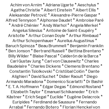
*
*
*
Achim von Arnim
Adriana Ugarte
Aeschylus
*
*
*
Agatha Christie
Albert Einstein
Albert Ellis
*
*
Aleksandar Petrović
Alexandre-Pierre Gaspar
*
*
Alfred Tennyson
Alphonse Daudet
Ambroise Paré
*
*
*
*
André Chénier
Andy Warhol
Angela Merkel
*
*
Angelus Silesius
Antoine de Saint-Exupéry
*
*
*
Aristotle
Arthur Conan Doyle
Arthur Rimbaud
*
*
Arthur Schopenhauer
Aurelius Augustinus
*
*
Baruch Spinoza
Beau Brummell
Benjamin Franklin
*
*
*
*
Ben Jonson
Bertrand Russell
Bettina Brentano
*
*
*
Billy Wilder
Blaise Pascal
Calderón de la Barca
*
*
Carl Gustav Jung
Carl von Clausewitz
Charles
*
*
*
Baudelaire
Charles Dickens
Clemens Brentano
*
*
Constantin Tsiolkovski
Cristóbal Colón
Dante
*
*
*
Alighieri
David Suchet
Didier Raoult
Diego
*
*
Armando Maradona
Domenico Scarlatti
Dr Bashir
*
*
*
*
E. T. A. Hoffmann
Edgar Degas
Edmond Rostand
*
*
Elizabeth Taylor
Emanuel Schikaneder
Erich
*
*
*
*
Kästner
Erich Segal
Euclide
Eugène Delacroix
*
*
Euripides
Ferdinand de Saussure
Fernando
*
*
Arrabal
Fernando Botero
Florian Henckel von