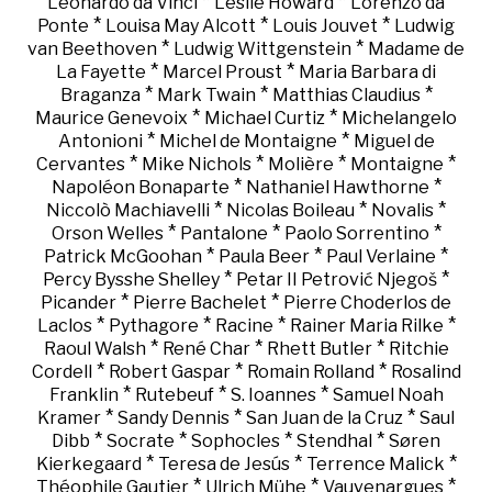
*
*
Leonardo da Vinci
Leslie Howard
Lorenzo da
*
*
*
Ponte
Louisa May Alcott
Louis Jouvet
Ludwig
*
*
van Beethoven
Ludwig Wittgenstein
Madame de
*
*
La Fayette
Marcel Proust
Maria Barbara di
*
*
*
Braganza
Mark Twain
Matthias Claudius
*
*
Maurice Genevoix
Michael Curtiz
Michelangelo
*
*
Antonioni
Michel de Montaigne
Miguel de
*
*
*
*
Cervantes
Mike Nichols
Molière
Montaigne
*
*
Napoléon Bonaparte
Nathaniel Hawthorne
*
*
*
Niccolò Machiavelli
Nicolas Boileau
Novalis
*
*
*
Orson Welles
Pantalone
Paolo Sorrentino
*
*
*
Patrick McGoohan
Paula Beer
Paul Verlaine
*
*
Percy Bysshe Shelley
Petar II Petrović Njegoš
*
*
Picander
Pierre Bachelet
Pierre Choderlos de
*
*
*
*
Laclos
Pythagore
Racine
Rainer Maria Rilke
*
*
*
Raoul Walsh
René Char
Rhett Butler
Ritchie
*
*
*
Cordell
Robert Gaspar
Romain Rolland
Rosalind
*
*
*
Franklin
Rutebeuf
S. Ioannes
Samuel Noah
*
*
*
Kramer
Sandy Dennis
San Juan de la Cruz
Saul
*
*
*
*
Dibb
Socrate
Sophocles
Stendhal
Søren
*
*
*
Kierkegaard
Teresa de Jesús
Terrence Malick
*
*
*
Théophile Gautier
Ulrich Mühe
Vauvenargues