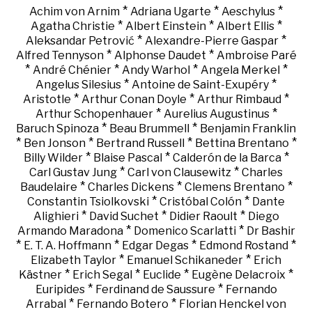
*
*
*
Achim von Arnim
Adriana Ugarte
Aeschylus
*
*
*
Agatha Christie
Albert Einstein
Albert Ellis
*
*
Aleksandar Petrović
Alexandre-Pierre Gaspar
*
*
Alfred Tennyson
Alphonse Daudet
Ambroise Paré
*
*
*
*
André Chénier
Andy Warhol
Angela Merkel
*
*
Angelus Silesius
Antoine de Saint-Exupéry
*
*
*
Aristotle
Arthur Conan Doyle
Arthur Rimbaud
*
*
Arthur Schopenhauer
Aurelius Augustinus
*
*
Baruch Spinoza
Beau Brummell
Benjamin Franklin
*
*
*
*
Ben Jonson
Bertrand Russell
Bettina Brentano
*
*
*
Billy Wilder
Blaise Pascal
Calderón de la Barca
*
*
Carl Gustav Jung
Carl von Clausewitz
Charles
*
*
*
Baudelaire
Charles Dickens
Clemens Brentano
*
*
Constantin Tsiolkovski
Cristóbal Colón
Dante
*
*
*
Alighieri
David Suchet
Didier Raoult
Diego
*
*
Armando Maradona
Domenico Scarlatti
Dr Bashir
*
*
*
*
E. T. A. Hoffmann
Edgar Degas
Edmond Rostand
*
*
Elizabeth Taylor
Emanuel Schikaneder
Erich
*
*
*
*
Kästner
Erich Segal
Euclide
Eugène Delacroix
*
*
Euripides
Ferdinand de Saussure
Fernando
*
*
Arrabal
Fernando Botero
Florian Henckel von