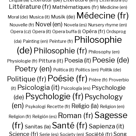
Lingua (la)
Litteratura (it)
Littérature (fr)
Mathématiques (fr)
Medicine (en)
Médecine (fr)
Musik (de)
Moral (de)
Musica (it)
Novel (en)
Nouvelle (fr)
Novela (es)
Nursery rhyme (en)
Opéra (fr)
Opera (cz)
Opera (it)
Opera buffa (i)
Ordsprog
Philosophie
(da)
Painting (en)
Peinture (fr)
(de)
Philosophie (fr)
Philosophy (en)
Poesie (de)
Poesia (it)
Pittura (it)
Physiologie (fr)
Poetry (en)
Politica (it)
Politics (en)
Politik (de)
Poésie (fr)
Politique (fr)
Prière (fr)
Proverbio
Psicologia (it)
Psychologie
(it)
Psicología (es)
Psychologie (fr)
Psychology
(de)
(en)
Religio (la)
Psykologi
Recette (fr)
Religion (en)
Sagesse
Roman (fr)
Religion (fr)
Religión (es)
(fr)
Santé (fr)
Sapienza (it)
Sanitas (la)
Science (fr)
Song
Société (fr)
Serie (es)
Society (en)