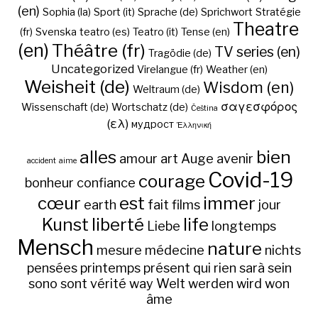
(en)
Sophia (la)
Sport (it)
Sprache (de)
Sprichwort
Stratégie
Theatre
(fr)
Svenska
teatro (es)
Teatro (it)
Tense (en)
(en)
Théâtre (fr)
TV series (en)
Tragödie (de)
Uncategorized
Virelangue (fr)
Weather (en)
Weisheit (de)
Wisdom (en)
Weltraum (de)
σαγεσφόρος
Wissenschaft (de)
Wortschatz (de)
Čeština
(ελ)
мудрост
Ἑλληνική
alles
bien
amour
art
Auge
avenir
accident
aime
Covid-19
courage
bonheur
confiance
cœur
est
immer
earth
fait
films
jour
Kunst
liberté
life
Liebe
longtemps
Mensch
nature
mesure
médecine
nichts
pensées
printemps
présent
qui
rien
sarà
sein
sono
sont
vérité
way
Welt
werden
wird
won
âme