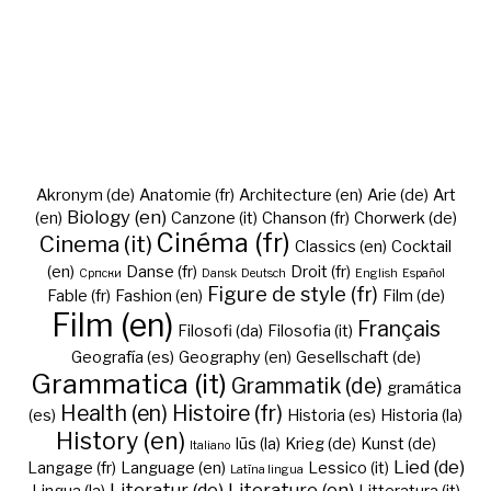
Akronym (de)
Anatomie (fr)
Architecture (en)
Arie (de)
Art
Biology (en)
(en)
Canzone (it)
Chanson (fr)
Chorwerk (de)
Cinéma (fr)
Cinema (it)
Classics (en)
Cocktail
(en)
Danse (fr)
Droit (fr)
Cрпски
Dansk
Deutsch
English
Español
Figure de style (fr)
Fable (fr)
Fashion (en)
Film (de)
Film (en)
Français
Filosofi (da)
Filosofia (it)
Geografía (es)
Geography (en)
Gesellschaft (de)
Grammatica (it)
Grammatik (de)
gramática
Health (en)
Histoire (fr)
(es)
Historia (es)
Historia (la)
History (en)
Iūs (la)
Krieg (de)
Kunst (de)
Italiano
Lied (de)
Langage (fr)
Language (en)
Lessico (it)
Latīna lingua
Literatur (de)
Literature (en)