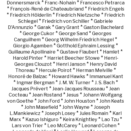
*
*
Donnersmarck
Franc-Nohain
Francesco Petrarca
*
*
François-René de Chateaubriand
Friedrich Engels
*
*
*
Friedrich Hölderlin
Friedrich Nietzsche
Friedrich
*
*
Schlegel
Friedrich von Schiller
Gabriele
*
*
*
D'Annunzio
Garak
Gary Grant
Gaston Bachelard
*
*
*
George Cukor
George Sand
Georges
*
*
Canguilhem
Georg Wilhelm Friedrich Hegel
*
*
Giorgio Agamben
Gotthold Ephraim Lessing
*
*
*
Guillaume Apollinaire
Gustave Flaubert
Hamlet
*
*
Harold Pinter
Harriet Beecher Stowe
Henri-
*
*
Georges Clouzot
Henri Janson
Henry David
*
*
*
Thoreau
Hercule Poirot
Herman Melville
*
*
Honoré de Balzac
Howard Hawks
Immanuel Kant
*
*
*
*
Ingmar Bergman
J. M. W. Turner
J. S. Bach
*
*
Jacques Prévert
Jean-Jacques Rousseau
Jean
*
*
*
Cocteau
Jean Rostand
Jesus
Johann Wolfgang
*
*
*
von Goethe
John Ford
John Houston
John Keats
*
*
*
John Masefield
John Wayne
Joseph
*
*
*
L.Mankiewicz
Joseph Losey
Jules Romain
Karl
*
*
*
*
Marx
Kazuo Ishiguro
Keira Knightley
Lao Tzu
*
*
*
Lars von Trier
Leo McCarey
Leonard Cohen