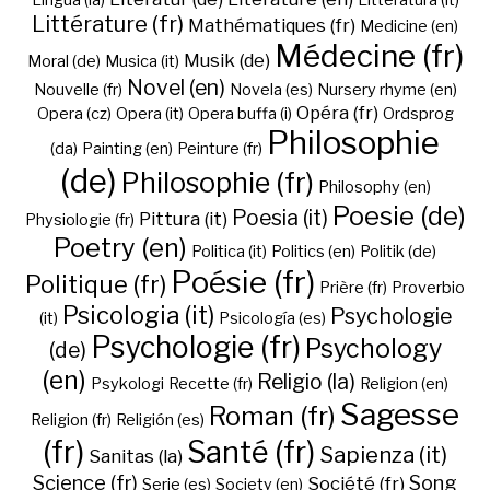
Lingua (la)
Litteratura (it)
Littérature (fr)
Mathématiques (fr)
Medicine (en)
Médecine (fr)
Musik (de)
Moral (de)
Musica (it)
Novel (en)
Nouvelle (fr)
Novela (es)
Nursery rhyme (en)
Opéra (fr)
Opera (cz)
Opera (it)
Opera buffa (i)
Ordsprog
Philosophie
(da)
Painting (en)
Peinture (fr)
(de)
Philosophie (fr)
Philosophy (en)
Poesie (de)
Poesia (it)
Pittura (it)
Physiologie (fr)
Poetry (en)
Politica (it)
Politics (en)
Politik (de)
Poésie (fr)
Politique (fr)
Prière (fr)
Proverbio
Psicologia (it)
Psychologie
(it)
Psicología (es)
Psychologie (fr)
Psychology
(de)
(en)
Religio (la)
Psykologi
Recette (fr)
Religion (en)
Sagesse
Roman (fr)
Religion (fr)
Religión (es)
(fr)
Santé (fr)
Sapienza (it)
Sanitas (la)
Science (fr)
Song
Société (fr)
Serie (es)
Society (en)