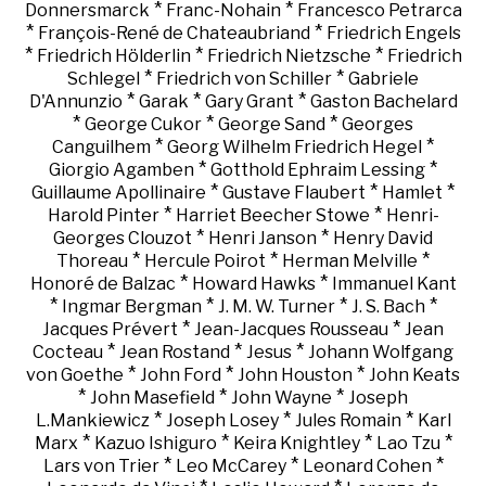
*
*
Donnersmarck
Franc-Nohain
Francesco Petrarca
*
*
François-René de Chateaubriand
Friedrich Engels
*
*
*
Friedrich Hölderlin
Friedrich Nietzsche
Friedrich
*
*
Schlegel
Friedrich von Schiller
Gabriele
*
*
*
D'Annunzio
Garak
Gary Grant
Gaston Bachelard
*
*
*
George Cukor
George Sand
Georges
*
*
Canguilhem
Georg Wilhelm Friedrich Hegel
*
*
Giorgio Agamben
Gotthold Ephraim Lessing
*
*
*
Guillaume Apollinaire
Gustave Flaubert
Hamlet
*
*
Harold Pinter
Harriet Beecher Stowe
Henri-
*
*
Georges Clouzot
Henri Janson
Henry David
*
*
*
Thoreau
Hercule Poirot
Herman Melville
*
*
Honoré de Balzac
Howard Hawks
Immanuel Kant
*
*
*
*
Ingmar Bergman
J. M. W. Turner
J. S. Bach
*
*
Jacques Prévert
Jean-Jacques Rousseau
Jean
*
*
*
Cocteau
Jean Rostand
Jesus
Johann Wolfgang
*
*
*
von Goethe
John Ford
John Houston
John Keats
*
*
*
John Masefield
John Wayne
Joseph
*
*
*
L.Mankiewicz
Joseph Losey
Jules Romain
Karl
*
*
*
*
Marx
Kazuo Ishiguro
Keira Knightley
Lao Tzu
*
*
*
Lars von Trier
Leo McCarey
Leonard Cohen