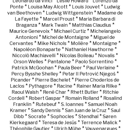
*
*
Leonardo da Vinci
Leslie Howard
Lorenzo da
*
*
*
Ponte
Louisa May Alcott
Louis Jouvet
Ludwig
*
*
van Beethoven
Ludwig Wittgenstein
Madame de
*
*
La Fayette
Marcel Proust
Maria Barbara di
*
*
*
Braganza
Mark Twain
Matthias Claudius
*
*
Maurice Genevoix
Michael Curtiz
Michelangelo
*
*
Antonioni
Michel de Montaigne
Miguel de
*
*
*
*
Cervantes
Mike Nichols
Molière
Montaigne
*
*
Napoléon Bonaparte
Nathaniel Hawthorne
*
*
*
Niccolò Machiavelli
Nicolas Boileau
Novalis
*
*
*
Orson Welles
Pantalone
Paolo Sorrentino
*
*
*
Patrick McGoohan
Paula Beer
Paul Verlaine
*
*
Percy Bysshe Shelley
Petar II Petrović Njegoš
*
*
Picander
Pierre Bachelet
Pierre Choderlos de
*
*
*
*
Laclos
Pythagore
Racine
Rainer Maria Rilke
*
*
*
Raoul Walsh
René Char
Rhett Butler
Ritchie
*
*
*
Cordell
Robert Gaspar
Romain Rolland
Rosalind
*
*
*
Franklin
Rutebeuf
S. Ioannes
Samuel Noah
*
*
*
Kramer
Sandy Dennis
San Juan de la Cruz
Saul
*
*
*
*
Dibb
Socrate
Sophocles
Stendhal
Søren
*
*
*
Kierkegaard
Teresa de Jesús
Terrence Malick
*
*
*
Théophile Gautier
Ulrich Mühe
Vauvenargues