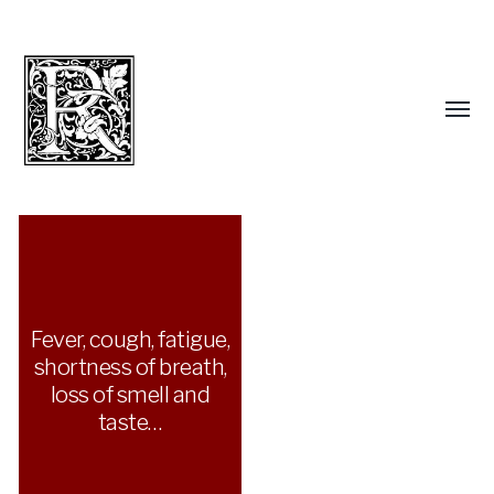
Fever, cough, fatigue,
shortness of breath,
loss of smell and
taste…