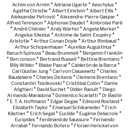
*
*
*
Achim von Arnim
Adriana Ugarte
Aeschylus
*
*
*
Agatha Christie
Albert Einstein
Albert Ellis
*
*
Aleksandar Petrović
Alexandre-Pierre Gaspar
*
*
Alfred Tennyson
Alphonse Daudet
Ambroise Paré
*
*
*
*
André Chénier
Andy Warhol
Angela Merkel
*
*
Angelus Silesius
Antoine de Saint-Exupéry
*
*
*
Aristotle
Arthur Conan Doyle
Arthur Rimbaud
*
*
Arthur Schopenhauer
Aurelius Augustinus
*
*
Baruch Spinoza
Beau Brummell
Benjamin Franklin
*
*
*
*
Ben Jonson
Bertrand Russell
Bettina Brentano
*
*
*
Billy Wilder
Blaise Pascal
Calderón de la Barca
*
*
Carl Gustav Jung
Carl von Clausewitz
Charles
*
*
*
Baudelaire
Charles Dickens
Clemens Brentano
*
*
Constantin Tsiolkovski
Cristóbal Colón
Dante
*
*
*
Alighieri
David Suchet
Didier Raoult
Diego
*
*
Armando Maradona
Domenico Scarlatti
Dr Bashir
*
*
*
*
E. T. A. Hoffmann
Edgar Degas
Edmond Rostand
*
*
Elizabeth Taylor
Emanuel Schikaneder
Erich
*
*
*
*
Kästner
Erich Segal
Euclide
Eugène Delacroix
*
*
Euripides
Ferdinand de Saussure
Fernando
*
*
Arrabal
Fernando Botero
Florian Henckel von