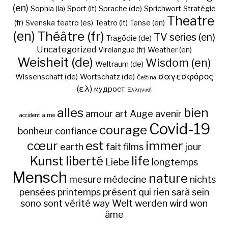
(en)
Sophia (la)
Sport (it)
Sprache (de)
Sprichwort
Stratégie
Theatre
(fr)
Svenska
teatro (es)
Teatro (it)
Tense (en)
(en)
Théâtre (fr)
TV series (en)
Tragödie (de)
Uncategorized
Virelangue (fr)
Weather (en)
Weisheit (de)
Wisdom (en)
Weltraum (de)
σαγεσφόρος
Wissenschaft (de)
Wortschatz (de)
Čeština
(ελ)
мудрост
Ἑλληνική
alles
bien
amour
art
Auge
avenir
accident
aime
Covid-19
courage
bonheur
confiance
cœur
est
immer
earth
fait
films
jour
Kunst
liberté
life
Liebe
longtemps
Mensch
nature
mesure
médecine
nichts
pensées
printemps
présent
qui
rien
sarà
sein
sono
sont
vérité
way
Welt
werden
wird
won
âme