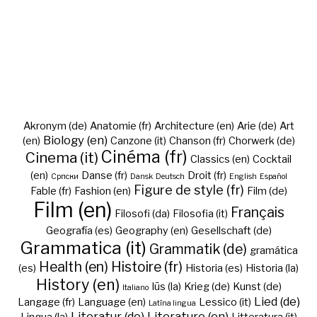
Akronym (de)
Anatomie (fr)
Architecture (en)
Arie (de)
Art
Biology (en)
(en)
Canzone (it)
Chanson (fr)
Chorwerk (de)
Cinéma (fr)
Cinema (it)
Classics (en)
Cocktail
(en)
Danse (fr)
Droit (fr)
Cрпски
Dansk
Deutsch
English
Español
Figure de style (fr)
Fable (fr)
Fashion (en)
Film (de)
Film (en)
Français
Filosofi (da)
Filosofia (it)
Geografía (es)
Geography (en)
Gesellschaft (de)
Grammatica (it)
Grammatik (de)
gramática
Health (en)
Histoire (fr)
(es)
Historia (es)
Historia (la)
History (en)
Iūs (la)
Krieg (de)
Kunst (de)
Italiano
Lied (de)
Langage (fr)
Language (en)
Lessico (it)
Latīna lingua
Literatur (de)
Literature (en)