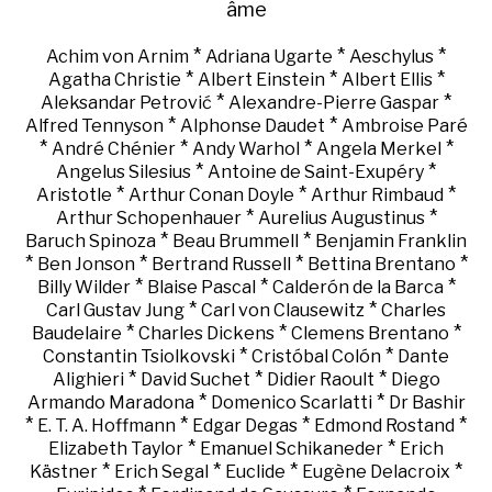
âme
*
*
*
Achim von Arnim
Adriana Ugarte
Aeschylus
*
*
*
Agatha Christie
Albert Einstein
Albert Ellis
*
*
Aleksandar Petrović
Alexandre-Pierre Gaspar
*
*
Alfred Tennyson
Alphonse Daudet
Ambroise Paré
*
*
*
*
André Chénier
Andy Warhol
Angela Merkel
*
*
Angelus Silesius
Antoine de Saint-Exupéry
*
*
*
Aristotle
Arthur Conan Doyle
Arthur Rimbaud
*
*
Arthur Schopenhauer
Aurelius Augustinus
*
*
Baruch Spinoza
Beau Brummell
Benjamin Franklin
*
*
*
*
Ben Jonson
Bertrand Russell
Bettina Brentano
*
*
*
Billy Wilder
Blaise Pascal
Calderón de la Barca
*
*
Carl Gustav Jung
Carl von Clausewitz
Charles
*
*
*
Baudelaire
Charles Dickens
Clemens Brentano
*
*
Constantin Tsiolkovski
Cristóbal Colón
Dante
*
*
*
Alighieri
David Suchet
Didier Raoult
Diego
*
*
Armando Maradona
Domenico Scarlatti
Dr Bashir
*
*
*
*
E. T. A. Hoffmann
Edgar Degas
Edmond Rostand
*
*
Elizabeth Taylor
Emanuel Schikaneder
Erich
*
*
*
*
Kästner
Erich Segal
Euclide
Eugène Delacroix