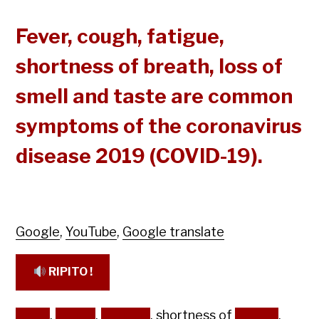
Fever, cough, fatigue,
shortness of breath, loss of
smell and taste are common
symptoms of the coronavirus
disease 2019 (COVID-19).
Google
,
YouTube
,
Google translate
RIPITO !
Fever
,
cough
,
fatigue
, shortness of
breath
,