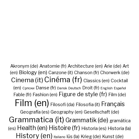
Akronym (de)
Anatomie (fr)
Architecture (en)
Arie (de)
Art
Biology (en)
(en)
Canzone (it)
Chanson (fr)
Chorwerk (de)
Cinéma (fr)
Cinema (it)
Classics (en)
Cocktail
(en)
Danse (fr)
Droit (fr)
Cрпски
Dansk
Deutsch
English
Español
Figure de style (fr)
Fable (fr)
Fashion (en)
Film (de)
Film (en)
Français
Filosofi (da)
Filosofia (it)
Geografía (es)
Geography (en)
Gesellschaft (de)
Grammatica (it)
Grammatik (de)
gramática
Health (en)
Histoire (fr)
(es)
Historia (es)
Historia (la)
History (en)
Iūs (la)
Krieg (de)
Kunst (de)
Italiano