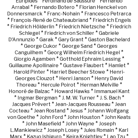
*
*
Euripides
Ferdinand de Saussure
Fernando
*
*
Arrabal
Fernando Botero
Florian Henckel von
*
*
Donnersmarck
Franc-Nohain
Francesco Petrarca
*
*
François-René de Chateaubriand
Friedrich Engels
*
*
*
Friedrich Hölderlin
Friedrich Nietzsche
Friedrich
*
*
Schlegel
Friedrich von Schiller
Gabriele
*
*
*
D'Annunzio
Garak
Gary Grant
Gaston Bachelard
*
*
*
George Cukor
George Sand
Georges
*
*
Canguilhem
Georg Wilhelm Friedrich Hegel
*
*
Giorgio Agamben
Gotthold Ephraim Lessing
*
*
*
Guillaume Apollinaire
Gustave Flaubert
Hamlet
*
*
Harold Pinter
Harriet Beecher Stowe
Henri-
*
*
Georges Clouzot
Henri Janson
Henry David
*
*
*
Thoreau
Hercule Poirot
Herman Melville
*
*
Honoré de Balzac
Howard Hawks
Immanuel Kant
*
*
*
*
Ingmar Bergman
J. M. W. Turner
J. S. Bach
*
*
Jacques Prévert
Jean-Jacques Rousseau
Jean
*
*
*
Cocteau
Jean Rostand
Jesus
Johann Wolfgang
*
*
*
von Goethe
John Ford
John Houston
John Keats
*
*
*
John Masefield
John Wayne
Joseph
*
*
*
L.Mankiewicz
Joseph Losey
Jules Romain
Karl
*
*
*
*
Marx
Kazuo Ishiguro
Keira Knightley
Lao Tzu