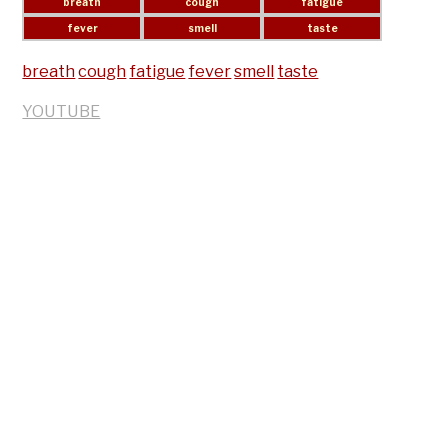
breath
cough
fatigue
fever
smell
taste
YOUTUBE