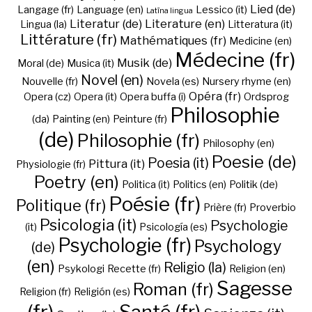
Lied (de)
Langage (fr)
Language (en)
Lessico (it)
Latīna lingua
Literatur (de)
Literature (en)
Lingua (la)
Litteratura (it)
Littérature (fr)
Mathématiques (fr)
Medicine (en)
Médecine (fr)
Musik (de)
Moral (de)
Musica (it)
Novel (en)
Nouvelle (fr)
Novela (es)
Nursery rhyme (en)
Opéra (fr)
Opera (cz)
Opera (it)
Opera buffa (i)
Ordsprog
Philosophie
(da)
Painting (en)
Peinture (fr)
(de)
Philosophie (fr)
Philosophy (en)
Poesie (de)
Poesia (it)
Pittura (it)
Physiologie (fr)
Poetry (en)
Politica (it)
Politics (en)
Politik (de)
Poésie (fr)
Politique (fr)
Prière (fr)
Proverbio
Psicologia (it)
Psychologie
(it)
Psicología (es)
Psychologie (fr)
Psychology
(de)
(en)
Religio (la)
Psykologi
Recette (fr)
Religion (en)
Sagesse
Roman (fr)
Religion (fr)
Religión (es)