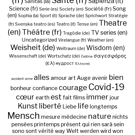
(fr)
Santé (fr)
Sapienza (it)
Sanitas (la)
Science (fr)
Song
Société (fr)
Serie (es)
Society (en)
(en)
Sophia (la)
Sport (it)
Sprache (de)
Sprichwort
Stratégie
Theatre
(fr)
Svenska
teatro (es)
Teatro (it)
Tense (en)
(en)
Théâtre (fr)
TV series (en)
Tragödie (de)
Uncategorized
Virelangue (fr)
Weather (en)
Weisheit (de)
Wisdom (en)
Weltraum (de)
σαγεσφόρος
Wissenschaft (de)
Wortschatz (de)
Čeština
(ελ)
мудрост
Ἑλληνική
alles
bien
amour
art
Auge
avenir
accident
aime
Covid-19
courage
bonheur
confiance
cœur
est
immer
earth
fait
films
jour
Kunst
liberté
life
Liebe
longtemps
Mensch
nature
mesure
médecine
nichts
pensées
printemps
présent
qui
rien
sarà
sein
sono
sont
vérité
way
Welt
werden
wird
won