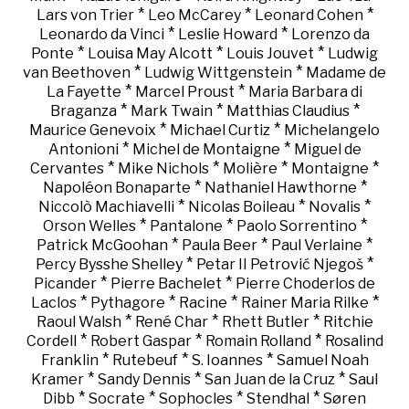
*
*
*
Lars von Trier
Leo McCarey
Leonard Cohen
*
*
Leonardo da Vinci
Leslie Howard
Lorenzo da
*
*
*
Ponte
Louisa May Alcott
Louis Jouvet
Ludwig
*
*
van Beethoven
Ludwig Wittgenstein
Madame de
*
*
La Fayette
Marcel Proust
Maria Barbara di
*
*
*
Braganza
Mark Twain
Matthias Claudius
*
*
Maurice Genevoix
Michael Curtiz
Michelangelo
*
*
Antonioni
Michel de Montaigne
Miguel de
*
*
*
*
Cervantes
Mike Nichols
Molière
Montaigne
*
*
Napoléon Bonaparte
Nathaniel Hawthorne
*
*
*
Niccolò Machiavelli
Nicolas Boileau
Novalis
*
*
*
Orson Welles
Pantalone
Paolo Sorrentino
*
*
*
Patrick McGoohan
Paula Beer
Paul Verlaine
*
*
Percy Bysshe Shelley
Petar II Petrović Njegoš
*
*
Picander
Pierre Bachelet
Pierre Choderlos de
*
*
*
*
Laclos
Pythagore
Racine
Rainer Maria Rilke
*
*
*
Raoul Walsh
René Char
Rhett Butler
Ritchie
*
*
*
Cordell
Robert Gaspar
Romain Rolland
Rosalind
*
*
*
Franklin
Rutebeuf
S. Ioannes
Samuel Noah
*
*
*
Kramer
Sandy Dennis
San Juan de la Cruz
Saul
*
*
*
*
Dibb
Socrate
Sophocles
Stendhal
Søren