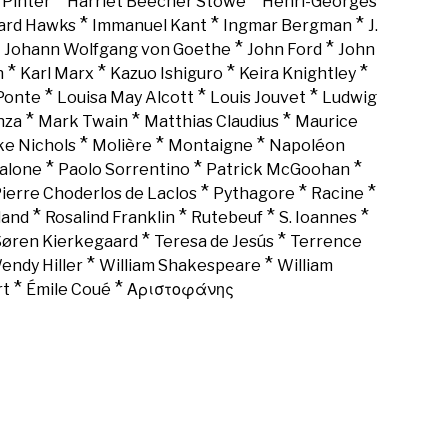
*
*
 Pinter
Harriet Beecher Stowe
Henri-Georges
*
*
*
rd Hawks
Immanuel Kant
Ingmar Bergman
J.
*
*
*
Johann Wolfgang von Goethe
John Ford
John
*
*
*
*
n
Karl Marx
Kazuo Ishiguro
Keira Knightley
*
*
*
Ponte
Louisa May Alcott
Louis Jouvet
Ludwig
*
*
*
nza
Mark Twain
Matthias Claudius
Maurice
*
*
*
ke Nichols
Molière
Montaigne
Napoléon
*
*
*
alone
Paolo Sorrentino
Patrick McGoohan
*
*
*
ierre Choderlos de Laclos
Pythagore
Racine
*
*
*
*
land
Rosalind Franklin
Rutebeuf
S. Ioannes
*
*
Søren Kierkegaard
Teresa de Jesús
Terrence
*
*
endy Hiller
William Shakespeare
William
*
*
rt
Émile Coué
Αριστοφάνης