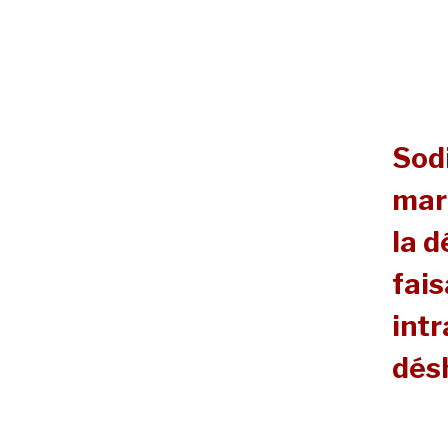
Sod
mar
la 
fai
intr
désh