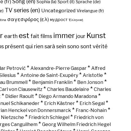
Song (en)
é (fr)
Sophia (la)
Sport (it)
Sprache (de)
TV series (en)
Uncategorized
e)
Virelangue (fr)
σαγεσφόρος (ελ)
мудрост
tina
Ἑλληνική
r
est
immer
Kunst
earth
fait
films
jour
ps
présent
qui
rien
sarà
sein
sono
sont
vérité
*
*
ar Petrović
Alexandre-Pierre Gaspar
Alfred
*
*
*
Silesius
Antoine de Saint-Exupéry
Aristotle
*
*
*
au Brummell
Benjamin Franklin
Ben Jonson
*
*
Carl von Clausewitz
Charles Baudelaire
Charles
*
*
*
t
Didier Raoult
Diego Armando Maradona
*
*
*
nuel Schikaneder
Erich Kästner
Erich Segal
*
*
rian Henckel von Donnersmarck
Franc-Nohain
*
*
h Nietzsche
Friedrich Schlegel
Friedrich von
*
rges Canguilhem
Georg Wilhelm Friedrich Hegel