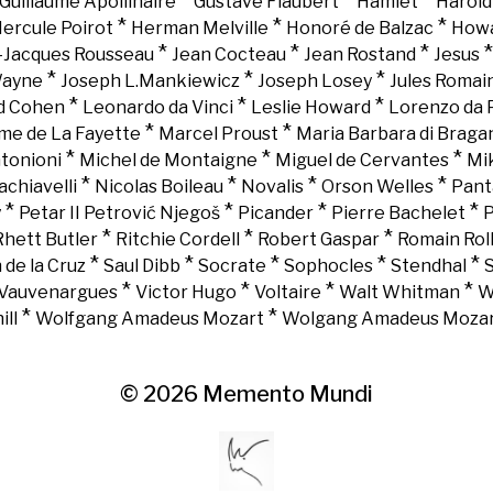
*
*
*
Guillaume Apollinaire
Gustave Flaubert
Hamlet
Harold
*
*
*
ercule Poirot
Herman Melville
Honoré de Balzac
Howa
*
*
*
-Jacques Rousseau
Jean Cocteau
Jean Rostand
Jesus
*
*
*
Wayne
Joseph L.Mankiewicz
Joseph Losey
Jules Romai
*
*
*
d Cohen
Leonardo da Vinci
Leslie Howard
Lorenzo da 
*
*
e de La Fayette
Marcel Proust
Maria Barbara di Braga
*
*
*
tonioni
Michel de Montaigne
Miguel de Cervantes
Mi
*
*
*
*
chiavelli
Nicolas Boileau
Novalis
Orson Welles
Pant
*
*
*
*
y
Petar II Petrović Njegoš
Picander
Pierre Bachelet
P
*
*
*
Rhett Butler
Ritchie Cordell
Robert Gaspar
Romain Rol
*
*
*
*
*
 de la Cruz
Saul Dibb
Socrate
Sophocles
Stendhal
*
*
*
*
Vauvenargues
Victor Hugo
Voltaire
Walt Whitman
W
*
*
ll
Wolfgang Amadeus Mozart
Wolgang Amadeus Moza
© 2026
Memento Mundi