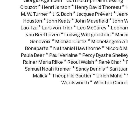
*
*
*
Giorgio Agamben
Gotthold Ephraim Lessing
*
*
*
Clouzot
Henri Janson
Henry David Thoreau
H
*
*
*
M. W. Turner
J. S. Bach
Jacques Prévert
Jean
*
*
*
Houston
John Keats
John Masefield
John 
*
*
*
Lao Tzu
Lars von Trier
Leo McCarey
Leonar
*
*
van Beethoven
Ludwig Wittgenstein
Madam
*
*
Genevoix
Michael Curtiz
Michelangelo An
*
*
Bonaparte
Nathaniel Hawthorne
Niccolò Ma
*
*
Paula Beer
Paul Verlaine
Percy Bysshe Shelle
*
*
*
Rainer Maria Rilke
Raoul Walsh
René Char
*
*
Samuel Noah Kramer
Sandy Dennis
San Juan
*
*
*
Malick
Théophile Gautier
Ulrich Mühe
*
Wordsworth
Winston Churchi