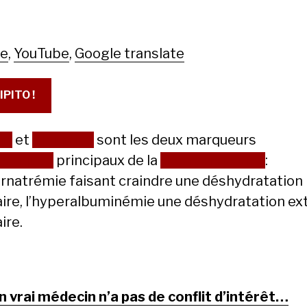
le
,
YouTube
,
Google translate
IPITO !
um
et
albumine
sont les deux marqueurs
atiques
principaux de la
déshydratation
:
ernatrémie faisant craindre une déshydratation 
laire, l’hyperalbuminémie une déshydratation ex
aire.
n vrai médecin n’a pas de conflit d’intérêt…