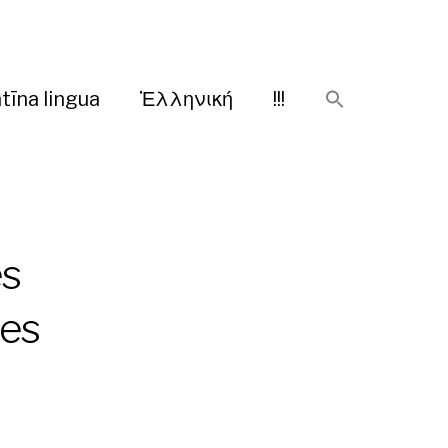
tīna lingua
Ἑλληνική
!!!
es
ues