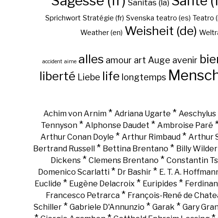
Sagesse (fr)
Santé (f
Sanitas (la)
Sprichwort
Stratégie (fr)
Svenska
teatro (es)
Teatro (
Weisheit (de)
Weather (en)
Weltr
alles
bie
amour
art
Auge
avenir
accident
aime
Mensc
liberté
life
Liebe
longtemps
*
*
Achim von Arnim
Adriana Ugarte
Aeschylus
*
*
Tennyson
Alphonse Daudet
Ambroise Paré
*
*
Arthur Conan Doyle
Arthur Rimbaud
Arthur
*
*
Bertrand Russell
Bettina Brentano
Billy Wilder
*
*
Dickens
Clemens Brentano
Constantin Ts
*
*
Domenico Scarlatti
Dr Bashir
E. T. A. Hoffman
*
*
*
Euclide
Eugène Delacroix
Euripides
Ferdinan
*
Francesco Petrarca
François-René de Chate
*
*
*
Schiller
Gabriele D'Annunzio
Garak
Gary Gra