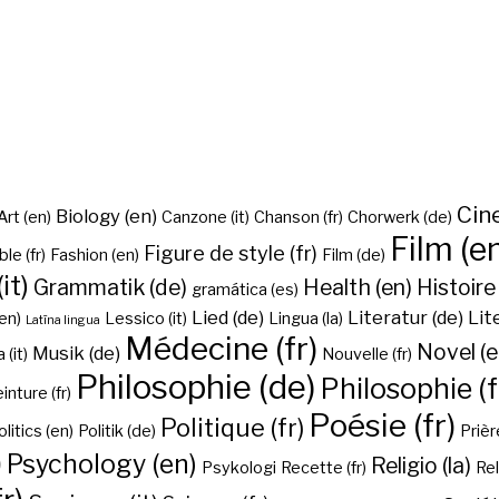
Cine
Biology (en)
Art (en)
Canzone (it)
Chanson (fr)
Chorwerk (de)
Film (e
Figure de style (fr)
ble (fr)
Fashion (en)
Film (de)
it)
Grammatik (de)
Health (en)
Histoire 
gramática (es)
Lied (de)
Literatur (de)
Lit
en)
Lessico (it)
Lingua (la)
Latīna lingua
Médecine (fr)
Novel (e
Musik (de)
(it)
Nouvelle (fr)
Philosophie (de)
Philosophie (f
inture (fr)
Poésie (fr)
Politique (fr)
olitics (en)
Politik (de)
Prière
)
Psychology (en)
Religio (la)
Psykologi
Recette (fr)
Rel