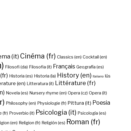
Cinéma (fr)
ma (it)
Classics (en)
Cocktail (en)
n)
Français
Filosofi (da)
Filosofia (it)
Geografía (es)
History (en)
(fr)
Historia (es)
Historia (la)
Iūs
Italiano
Littérature (fr)
erature (en)
Litteratura (it)
n)
Novela (es)
Nursery rhyme (en)
Opera (cz)
Opera (it)
r)
Poesia
Pittura (it)
Philosophy (en)
Physiologie (fr)
Psicologia (it)
 (fr)
Proverbio (it)
Psicología (es)
Roman (fr)
igion (en)
Religion (fr)
Religión (es)