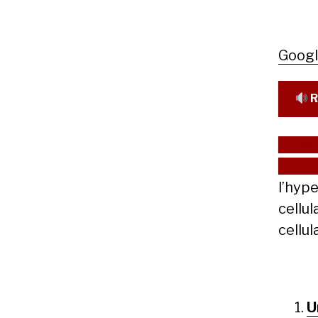
Goog
R
Sodi
plasm
l’hyp
cellu
cellul
U