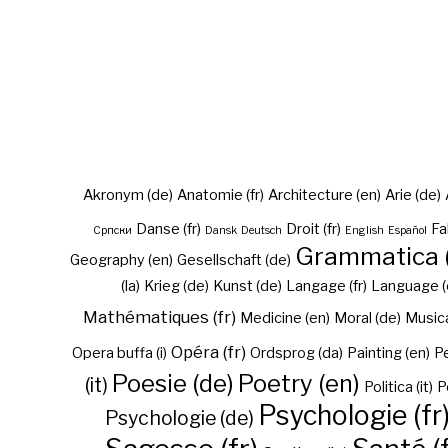
Akronym (de)
Anatomie (fr)
Architecture (en)
Arie (de)
Danse (fr)
Droit (fr)
Fa
Cрпски
Dansk
Deutsch
English
Español
Grammatica (
Geography (en)
Gesellschaft (de)
(la)
Krieg (de)
Kunst (de)
Langage (fr)
Language (
Mathématiques (fr)
Medicine (en)
Moral (de)
Musica 
Opéra (fr)
Opera buffa (i)
Ordsprog (da)
Painting (en)
Pe
Poesie (de)
Poetry (en)
(it)
Politica (it)
P
Psychologie (fr
Psychologie (de)