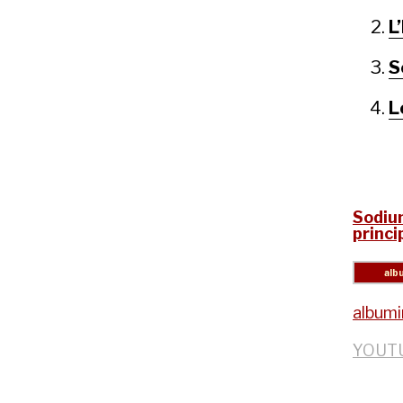
L
S
L
Sodiu
princ
album
YOUT