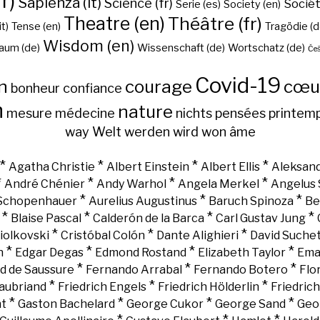
r)
Sapienza (it)
Science (fr)
Sociét
Serie (es)
Society (en)
Theatre (en)
Théâtre (fr)
it)
Tense (en)
Tragödie (d
Wisdom (en)
aum (de)
Wissenschaft (de)
Wortschatz (de)
Češ
Covid-19
n
courage
cœu
bonheur
confiance
h
nature
mesure
médecine
nichts
pensées
printem
way
Welt
werden
wird
won
âme
*
*
*
*
Agatha Christie
Albert Einstein
Albert Ellis
Aleksand
*
*
*
*
André Chénier
Andy Warhol
Angela Merkel
Angelus 
*
*
*
 Schopenhauer
Aurelius Augustinus
Baruch Spinoza
Be
*
*
*
*
Blaise Pascal
Calderón de la Barca
Carl Gustav Jung
*
*
*
iolkovski
Cristóbal Colón
Dante Alighieri
David Suche
*
*
*
*
n
Edgar Degas
Edmond Rostand
Elizabeth Taylor
Ema
*
*
*
d de Saussure
Fernando Arrabal
Fernando Botero
Flo
*
*
*
aubriand
Friedrich Engels
Friedrich Hölderlin
Friedric
*
*
*
*
nt
Gaston Bachelard
George Cukor
George Sand
Geo