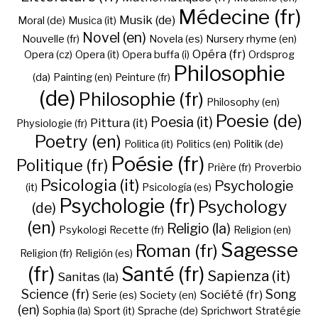
Médecine (fr)
Musik (de)
Moral (de)
Musica (it)
Novel (en)
Nouvelle (fr)
Novela (es)
Nursery rhyme (en)
Opéra (fr)
Opera (cz)
Opera (it)
Opera buffa (i)
Ordsprog
Philosophie
(da)
Painting (en)
Peinture (fr)
(de)
Philosophie (fr)
Philosophy (en)
Poesie (de)
Poesia (it)
Pittura (it)
Physiologie (fr)
Poetry (en)
Politica (it)
Politics (en)
Politik (de)
Poésie (fr)
Politique (fr)
Prière (fr)
Proverbio
Psicologia (it)
Psychologie
(it)
Psicología (es)
Psychologie (fr)
Psychology
(de)
(en)
Religio (la)
Psykologi
Recette (fr)
Religion (en)
Sagesse
Roman (fr)
Religion (fr)
Religión (es)
(fr)
Santé (fr)
Sapienza (it)
Sanitas (la)
Science (fr)
Song
Société (fr)
Serie (es)
Society (en)
(en)
Sophia (la)
Sport (it)
Sprache (de)
Sprichwort
Stratégie