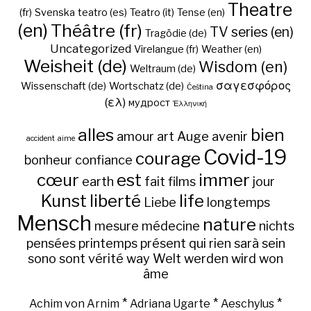
Theatre
(fr)
Svenska
teatro (es)
Teatro (it)
Tense (en)
(en)
Théâtre (fr)
TV series (en)
Tragödie (de)
Uncategorized
Virelangue (fr)
Weather (en)
Weisheit (de)
Wisdom (en)
Weltraum (de)
σαγεσφόρος
Wissenschaft (de)
Wortschatz (de)
Čeština
(ελ)
мудрост
Ἑλληνική
alles
bien
amour
art
Auge
avenir
accident
aime
Covid-19
courage
bonheur
confiance
cœur
est
immer
earth
fait
films
jour
Kunst
liberté
life
Liebe
longtemps
Mensch
nature
mesure
médecine
nichts
pensées
printemps
présent
qui
rien
sarà
sein
sono
sont
vérité
way
Welt
werden
wird
won
âme
*
*
*
Achim von Arnim
Adriana Ugarte
Aeschylus