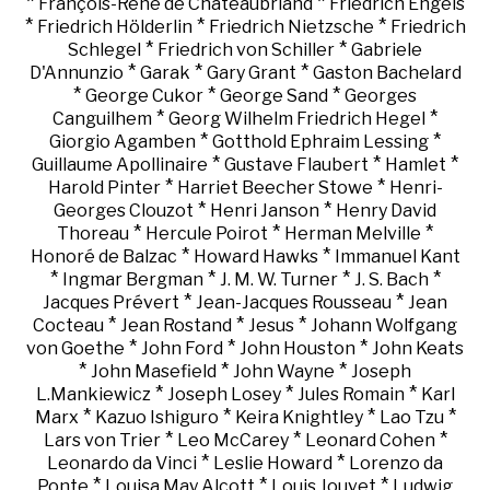
*
*
François-René de Chateaubriand
Friedrich Engels
*
*
*
Friedrich Hölderlin
Friedrich Nietzsche
Friedrich
*
*
Schlegel
Friedrich von Schiller
Gabriele
*
*
*
D'Annunzio
Garak
Gary Grant
Gaston Bachelard
*
*
*
George Cukor
George Sand
Georges
*
*
Canguilhem
Georg Wilhelm Friedrich Hegel
*
*
Giorgio Agamben
Gotthold Ephraim Lessing
*
*
*
Guillaume Apollinaire
Gustave Flaubert
Hamlet
*
*
Harold Pinter
Harriet Beecher Stowe
Henri-
*
*
Georges Clouzot
Henri Janson
Henry David
*
*
*
Thoreau
Hercule Poirot
Herman Melville
*
*
Honoré de Balzac
Howard Hawks
Immanuel Kant
*
*
*
*
Ingmar Bergman
J. M. W. Turner
J. S. Bach
*
*
Jacques Prévert
Jean-Jacques Rousseau
Jean
*
*
*
Cocteau
Jean Rostand
Jesus
Johann Wolfgang
*
*
*
von Goethe
John Ford
John Houston
John Keats
*
*
*
John Masefield
John Wayne
Joseph
*
*
*
L.Mankiewicz
Joseph Losey
Jules Romain
Karl
*
*
*
*
Marx
Kazuo Ishiguro
Keira Knightley
Lao Tzu
*
*
*
Lars von Trier
Leo McCarey
Leonard Cohen
*
*
Leonardo da Vinci
Leslie Howard
Lorenzo da
*
*
*
Ponte
Louisa May Alcott
Louis Jouvet
Ludwig