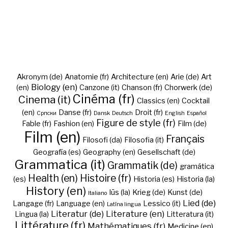
Akronym (de)
Anatomie (fr)
Architecture (en)
Arie (de)
Art
Biology (en)
(en)
Canzone (it)
Chanson (fr)
Chorwerk (de)
Cinéma (fr)
Cinema (it)
Classics (en)
Cocktail
(en)
Danse (fr)
Droit (fr)
Cрпски
Dansk
Deutsch
English
Español
Figure de style (fr)
Fable (fr)
Fashion (en)
Film (de)
Film (en)
Français
Filosofi (da)
Filosofia (it)
Geografía (es)
Geography (en)
Gesellschaft (de)
Grammatica (it)
Grammatik (de)
gramática
Health (en)
Histoire (fr)
(es)
Historia (es)
Historia (la)
History (en)
Iūs (la)
Krieg (de)
Kunst (de)
Italiano
Lied (de)
Langage (fr)
Language (en)
Lessico (it)
Latīna lingua
Literatur (de)
Literature (en)
Lingua (la)
Litteratura (it)
Littérature (fr)
Mathématiques (fr)
Medicine (en)