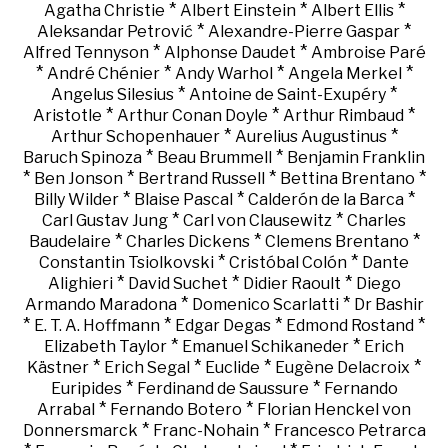
*
*
*
Agatha Christie
Albert Einstein
Albert Ellis
*
*
Aleksandar Petrović
Alexandre-Pierre Gaspar
*
*
Alfred Tennyson
Alphonse Daudet
Ambroise Paré
*
*
*
*
André Chénier
Andy Warhol
Angela Merkel
*
*
Angelus Silesius
Antoine de Saint-Exupéry
*
*
*
Aristotle
Arthur Conan Doyle
Arthur Rimbaud
*
*
Arthur Schopenhauer
Aurelius Augustinus
*
*
Baruch Spinoza
Beau Brummell
Benjamin Franklin
*
*
*
*
Ben Jonson
Bertrand Russell
Bettina Brentano
*
*
*
Billy Wilder
Blaise Pascal
Calderón de la Barca
*
*
Carl Gustav Jung
Carl von Clausewitz
Charles
*
*
*
Baudelaire
Charles Dickens
Clemens Brentano
*
*
Constantin Tsiolkovski
Cristóbal Colón
Dante
*
*
*
Alighieri
David Suchet
Didier Raoult
Diego
*
*
Armando Maradona
Domenico Scarlatti
Dr Bashir
*
*
*
*
E. T. A. Hoffmann
Edgar Degas
Edmond Rostand
*
*
Elizabeth Taylor
Emanuel Schikaneder
Erich
*
*
*
*
Kästner
Erich Segal
Euclide
Eugène Delacroix
*
*
Euripides
Ferdinand de Saussure
Fernando
*
*
Arrabal
Fernando Botero
Florian Henckel von
*
*
Donnersmarck
Franc-Nohain
Francesco Petrarca