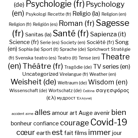
Psychologie (fr)
Psychology
(de)
(en)
Religio (la)
Psykologi
Recette (fr)
Religion (en)
Sagesse
Roman (fr)
Religion (fr)
Religión (es)
(fr)
Santé (fr)
Sapienza (it)
Sanitas (la)
Science (fr)
Song
Société (fr)
Serie (es)
Society (en)
(en)
Sophia (la)
Sport (it)
Sprache (de)
Sprichwort
Stratégie
Theatre
(fr)
Svenska
teatro (es)
Teatro (it)
Tense (en)
(en)
Théâtre (fr)
TV series (en)
Tragödie (de)
Uncategorized
Virelangue (fr)
Weather (en)
Weisheit (de)
Wisdom (en)
Weltraum (de)
σαγεσφόρος
Wissenschaft (de)
Wortschatz (de)
Čeština
(ελ)
мудрост
Ἑλληνική
alles
bien
amour
art
Auge
avenir
accident
aime
Covid-19
courage
bonheur
confiance
cœur
est
immer
earth
fait
films
jour