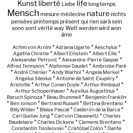
Kunst
liberté
life
Liebe
longtemps
Mensch
nature
mesure
médecine
nichts
pensées
printemps
présent
qui
rien
sarà
sein
sono
sont
vérité
way
Welt
werden
wird
won
âme
*
*
*
Achim von Arnim
Adriana Ugarte
Aeschylus
*
*
*
Agatha Christie
Albert Einstein
Albert Ellis
*
*
Aleksandar Petrović
Alexandre-Pierre Gaspar
*
*
Alfred Tennyson
Alphonse Daudet
Ambroise Paré
*
*
*
*
André Chénier
Andy Warhol
Angela Merkel
*
*
Angelus Silesius
Antoine de Saint-Exupéry
*
*
*
Aristotle
Arthur Conan Doyle
Arthur Rimbaud
*
*
Arthur Schopenhauer
Aurelius Augustinus
*
*
Baruch Spinoza
Beau Brummell
Benjamin Franklin
*
*
*
*
Ben Jonson
Bertrand Russell
Bettina Brentano
*
*
*
Billy Wilder
Blaise Pascal
Calderón de la Barca
*
*
Carl Gustav Jung
Carl von Clausewitz
Charles
*
*
*
Baudelaire
Charles Dickens
Clemens Brentano
*
*
Constantin Tsiolkovski
Cristóbal Colón
Dante