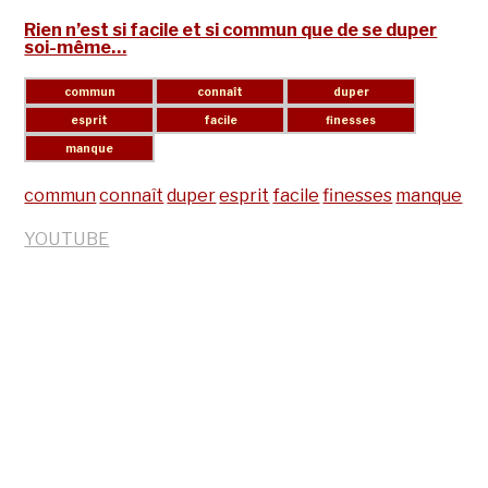
Rien n’est si facile et si commun que de se duper
soi-même…
commun
connaît
duper
esprit
facile
finesses
manque
YOUTUBE