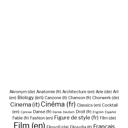
Akronym (de)
Anatomie (fr)
Architecture (en)
Arie (de)
Art
Biology (en)
(en)
Canzone (it)
Chanson (fr)
Chorwerk (de)
Cinéma (fr)
Cinema (it)
Classics (en)
Cocktail
(en)
Danse (fr)
Droit (fr)
Cрпски
Dansk
Deutsch
English
Español
Figure de style (fr)
Fable (fr)
Fashion (en)
Film (de)
Film (en)
Français
Filosofi (da)
Filosofia (it)