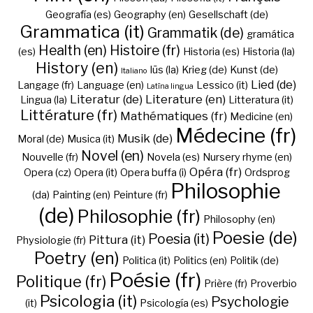
Geografía (es)
Geography (en)
Gesellschaft (de)
Grammatica (it)
Grammatik (de)
gramática
Health (en)
Histoire (fr)
(es)
Historia (es)
Historia (la)
History (en)
Iūs (la)
Krieg (de)
Kunst (de)
Italiano
Lied (de)
Langage (fr)
Language (en)
Lessico (it)
Latīna lingua
Literatur (de)
Literature (en)
Lingua (la)
Litteratura (it)
Littérature (fr)
Mathématiques (fr)
Medicine (en)
Médecine (fr)
Musik (de)
Moral (de)
Musica (it)
Novel (en)
Nouvelle (fr)
Novela (es)
Nursery rhyme (en)
Opéra (fr)
Opera (cz)
Opera (it)
Opera buffa (i)
Ordsprog
Philosophie
(da)
Painting (en)
Peinture (fr)
(de)
Philosophie (fr)
Philosophy (en)
Poesie (de)
Poesia (it)
Pittura (it)
Physiologie (fr)
Poetry (en)
Politica (it)
Politics (en)
Politik (de)
Poésie (fr)
Politique (fr)
Prière (fr)
Proverbio
Psicologia (it)
Psychologie
(it)
Psicología (es)