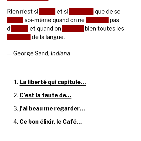
Rien n’est si
facile
et si
commun
que de se
duper
soi-même quand on ne
manque
pas
d’
esprit
et quand on
connaît
bien toutes les
finesses
de la langue.
— George Sand,
Indiana
La liberté qui capitule…
C’est la faute de…
j’ai beau me regarder…
Ce bon élixir, le Café…