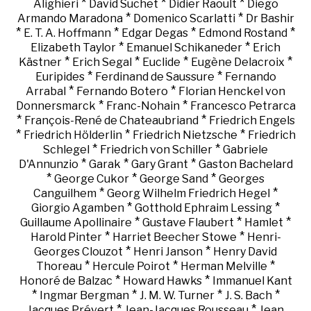
*
*
*
Alighieri
David Suchet
Didier Raoult
Diego
*
*
Armando Maradona
Domenico Scarlatti
Dr Bashir
*
*
*
*
E. T. A. Hoffmann
Edgar Degas
Edmond Rostand
*
*
Elizabeth Taylor
Emanuel Schikaneder
Erich
*
*
*
*
Kästner
Erich Segal
Euclide
Eugène Delacroix
*
*
Euripides
Ferdinand de Saussure
Fernando
*
*
Arrabal
Fernando Botero
Florian Henckel von
*
*
Donnersmarck
Franc-Nohain
Francesco Petrarca
*
*
François-René de Chateaubriand
Friedrich Engels
*
*
*
Friedrich Hölderlin
Friedrich Nietzsche
Friedrich
*
*
Schlegel
Friedrich von Schiller
Gabriele
*
*
*
D'Annunzio
Garak
Gary Grant
Gaston Bachelard
*
*
*
George Cukor
George Sand
Georges
*
*
Canguilhem
Georg Wilhelm Friedrich Hegel
*
*
Giorgio Agamben
Gotthold Ephraim Lessing
*
*
*
Guillaume Apollinaire
Gustave Flaubert
Hamlet
*
*
Harold Pinter
Harriet Beecher Stowe
Henri-
*
*
Georges Clouzot
Henri Janson
Henry David
*
*
*
Thoreau
Hercule Poirot
Herman Melville
*
*
Honoré de Balzac
Howard Hawks
Immanuel Kant
*
*
*
*
Ingmar Bergman
J. M. W. Turner
J. S. Bach
*
*
Jacques Prévert
Jean-Jacques Rousseau
Jean