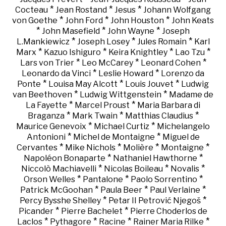
*
*
*
Cocteau
Jean Rostand
Jesus
Johann Wolfgang
*
*
*
von Goethe
John Ford
John Houston
John Keats
*
*
*
John Masefield
John Wayne
Joseph
*
*
*
L.Mankiewicz
Joseph Losey
Jules Romain
Karl
*
*
*
*
Marx
Kazuo Ishiguro
Keira Knightley
Lao Tzu
*
*
*
Lars von Trier
Leo McCarey
Leonard Cohen
*
*
Leonardo da Vinci
Leslie Howard
Lorenzo da
*
*
*
Ponte
Louisa May Alcott
Louis Jouvet
Ludwig
*
*
van Beethoven
Ludwig Wittgenstein
Madame de
*
*
La Fayette
Marcel Proust
Maria Barbara di
*
*
*
Braganza
Mark Twain
Matthias Claudius
*
*
Maurice Genevoix
Michael Curtiz
Michelangelo
*
*
Antonioni
Michel de Montaigne
Miguel de
*
*
*
*
Cervantes
Mike Nichols
Molière
Montaigne
*
*
Napoléon Bonaparte
Nathaniel Hawthorne
*
*
*
Niccolò Machiavelli
Nicolas Boileau
Novalis
*
*
*
Orson Welles
Pantalone
Paolo Sorrentino
*
*
*
Patrick McGoohan
Paula Beer
Paul Verlaine
*
*
Percy Bysshe Shelley
Petar II Petrović Njegoš
*
*
Picander
Pierre Bachelet
Pierre Choderlos de
*
*
*
*
Laclos
Pythagore
Racine
Rainer Maria Rilke