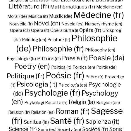
Lingua (la)
Litteratura (it)
Littérature (fr)
Mathématiques (fr)
Medicine (en)
Médecine (fr)
Musik (de)
Moral (de)
Musica (it)
Novel (en)
Nouvelle (fr)
Novela (es)
Nursery rhyme (en)
Opéra (fr)
Opera (cz)
Opera (it)
Opera buffa (i)
Ordsprog
Philosophie
(da)
Painting (en)
Peinture (fr)
(de)
Philosophie (fr)
Philosophy (en)
Poesie (de)
Poesia (it)
Pittura (it)
Physiologie (fr)
Poetry (en)
Politica (it)
Politics (en)
Politik (de)
Poésie (fr)
Politique (fr)
Prière (fr)
Proverbio
Psicologia (it)
Psychologie
(it)
Psicología (es)
Psychologie (fr)
Psychology
(de)
(en)
Religio (la)
Psykologi
Recette (fr)
Religion (en)
Sagesse
Roman (fr)
Religion (fr)
Religión (es)
(fr)
Santé (fr)
Sapienza (it)
Sanitas (la)
Science (fr)
Song
Société (fr)
Serie (es)
Society (en)