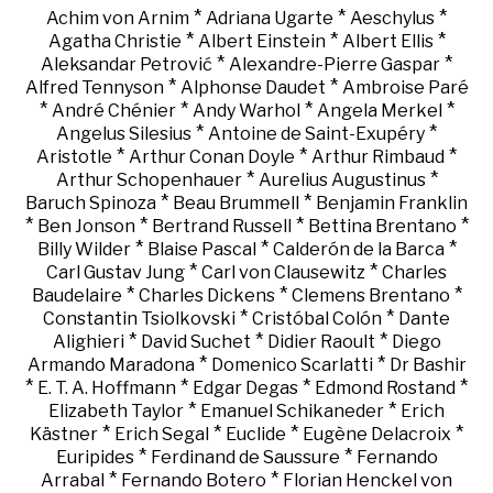
*
*
*
Achim von Arnim
Adriana Ugarte
Aeschylus
*
*
*
Agatha Christie
Albert Einstein
Albert Ellis
*
*
Aleksandar Petrović
Alexandre-Pierre Gaspar
*
*
Alfred Tennyson
Alphonse Daudet
Ambroise Paré
*
*
*
*
André Chénier
Andy Warhol
Angela Merkel
*
*
Angelus Silesius
Antoine de Saint-Exupéry
*
*
*
Aristotle
Arthur Conan Doyle
Arthur Rimbaud
*
*
Arthur Schopenhauer
Aurelius Augustinus
*
*
Baruch Spinoza
Beau Brummell
Benjamin Franklin
*
*
*
*
Ben Jonson
Bertrand Russell
Bettina Brentano
*
*
*
Billy Wilder
Blaise Pascal
Calderón de la Barca
*
*
Carl Gustav Jung
Carl von Clausewitz
Charles
*
*
*
Baudelaire
Charles Dickens
Clemens Brentano
*
*
Constantin Tsiolkovski
Cristóbal Colón
Dante
*
*
*
Alighieri
David Suchet
Didier Raoult
Diego
*
*
Armando Maradona
Domenico Scarlatti
Dr Bashir
*
*
*
*
E. T. A. Hoffmann
Edgar Degas
Edmond Rostand
*
*
Elizabeth Taylor
Emanuel Schikaneder
Erich
*
*
*
*
Kästner
Erich Segal
Euclide
Eugène Delacroix
*
*
Euripides
Ferdinand de Saussure
Fernando
*
*
Arrabal
Fernando Botero
Florian Henckel von