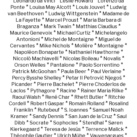
*
*
Leonardo da Vinci
Leslie Howard
Lorenzo da
*
*
*
Ponte
Louisa May Alcott
Louis Jouvet
Ludwig
*
*
van Beethoven
Ludwig Wittgenstein
Madame de
*
*
La Fayette
Marcel Proust
Maria Barbara di
*
*
*
Braganza
Mark Twain
Matthias Claudius
*
*
Maurice Genevoix
Michael Curtiz
Michelangelo
*
*
Antonioni
Michel de Montaigne
Miguel de
*
*
*
*
Cervantes
Mike Nichols
Molière
Montaigne
*
*
Napoléon Bonaparte
Nathaniel Hawthorne
*
*
*
Niccolò Machiavelli
Nicolas Boileau
Novalis
*
*
*
Orson Welles
Pantalone
Paolo Sorrentino
*
*
*
Patrick McGoohan
Paula Beer
Paul Verlaine
*
*
Percy Bysshe Shelley
Petar II Petrović Njegoš
*
*
Picander
Pierre Bachelet
Pierre Choderlos de
*
*
*
*
Laclos
Pythagore
Racine
Rainer Maria Rilke
*
*
*
Raoul Walsh
René Char
Rhett Butler
Ritchie
*
*
*
Cordell
Robert Gaspar
Romain Rolland
Rosalind
*
*
*
Franklin
Rutebeuf
S. Ioannes
Samuel Noah
*
*
*
Kramer
Sandy Dennis
San Juan de la Cruz
Saul
*
*
*
*
Dibb
Socrate
Sophocles
Stendhal
Søren
*
*
*
Kierkegaard
Teresa de Jesús
Terrence Malick
*
*
*
Théophile Gautier
Ulrich Mühe
Vauvenargues