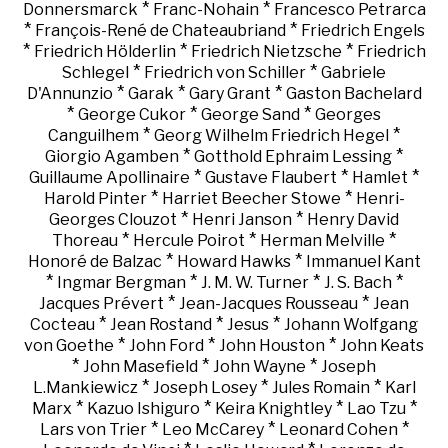
*
*
Donnersmarck
Franc-Nohain
Francesco Petrarca
*
*
François-René de Chateaubriand
Friedrich Engels
*
*
*
Friedrich Hölderlin
Friedrich Nietzsche
Friedrich
*
*
Schlegel
Friedrich von Schiller
Gabriele
*
*
*
D'Annunzio
Garak
Gary Grant
Gaston Bachelard
*
*
*
George Cukor
George Sand
Georges
*
*
Canguilhem
Georg Wilhelm Friedrich Hegel
*
*
Giorgio Agamben
Gotthold Ephraim Lessing
*
*
*
Guillaume Apollinaire
Gustave Flaubert
Hamlet
*
*
Harold Pinter
Harriet Beecher Stowe
Henri-
*
*
Georges Clouzot
Henri Janson
Henry David
*
*
*
Thoreau
Hercule Poirot
Herman Melville
*
*
Honoré de Balzac
Howard Hawks
Immanuel Kant
*
*
*
*
Ingmar Bergman
J. M. W. Turner
J. S. Bach
*
*
Jacques Prévert
Jean-Jacques Rousseau
Jean
*
*
*
Cocteau
Jean Rostand
Jesus
Johann Wolfgang
*
*
*
von Goethe
John Ford
John Houston
John Keats
*
*
*
John Masefield
John Wayne
Joseph
*
*
*
L.Mankiewicz
Joseph Losey
Jules Romain
Karl
*
*
*
*
Marx
Kazuo Ishiguro
Keira Knightley
Lao Tzu
*
*
*
Lars von Trier
Leo McCarey
Leonard Cohen