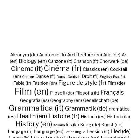
Akronym (de)
Anatomie (fr)
Architecture (en)
Arie (de)
Art
Biology (en)
(en)
Canzone (it)
Chanson (fr)
Chorwerk (de)
Cinéma (fr)
Cinema (it)
Classics (en)
Cocktail
(en)
Danse (fr)
Droit (fr)
Cрпски
Dansk
Deutsch
English
Español
Figure de style (fr)
Fable (fr)
Fashion (en)
Film (de)
Film (en)
Français
Filosofi (da)
Filosofia (it)
Geografía (es)
Geography (en)
Gesellschaft (de)
Grammatica (it)
Grammatik (de)
gramática
Health (en)
Histoire (fr)
(es)
Historia (es)
Historia (la)
History (en)
Iūs (la)
Krieg (de)
Kunst (de)
Italiano
Lied (de)
Langage (fr)
Language (en)
Lessico (it)
Latīna lingua
Literatur (de)
Literature (en)