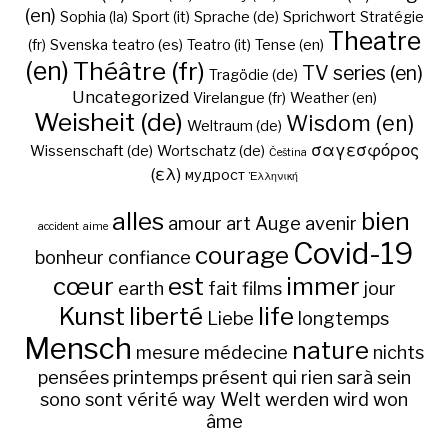
(en)
Sophia (la)
Sport (it)
Sprache (de)
Sprichwort
Stratégie
Theatre
(fr)
Svenska
teatro (es)
Teatro (it)
Tense (en)
(en)
Théâtre (fr)
TV series (en)
Tragödie (de)
Uncategorized
Virelangue (fr)
Weather (en)
Weisheit (de)
Wisdom (en)
Weltraum (de)
σαγεσφόρος
Wissenschaft (de)
Wortschatz (de)
Čeština
(ελ)
мудрост
Ἑλληνική
alles
bien
amour
art
Auge
avenir
accident
aime
Covid-19
courage
bonheur
confiance
cœur
est
immer
earth
fait
films
jour
Kunst
liberté
life
Liebe
longtemps
Mensch
nature
mesure
médecine
nichts
pensées
printemps
présent
qui
rien
sarà
sein
sono
sont
vérité
way
Welt
werden
wird
won
âme