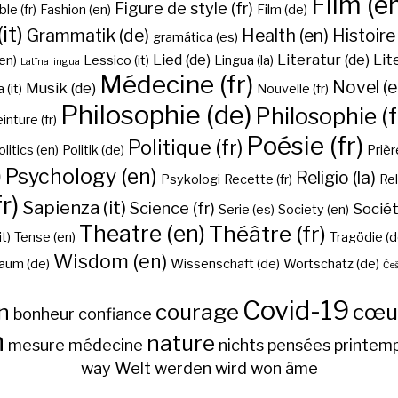
Film (e
Figure de style (fr)
ble (fr)
Fashion (en)
Film (de)
it)
Grammatik (de)
Health (en)
Histoire 
gramática (es)
Lied (de)
Literatur (de)
Lit
en)
Lessico (it)
Lingua (la)
Latīna lingua
Médecine (fr)
Novel (e
Musik (de)
(it)
Nouvelle (fr)
Philosophie (de)
Philosophie (f
inture (fr)
Poésie (fr)
Politique (fr)
olitics (en)
Politik (de)
Prière
)
Psychology (en)
Religio (la)
Psykologi
Recette (fr)
Rel
r)
Sapienza (it)
Science (fr)
Sociét
Serie (es)
Society (en)
Theatre (en)
Théâtre (fr)
it)
Tense (en)
Tragödie (d
Wisdom (en)
aum (de)
Wissenschaft (de)
Wortschatz (de)
Češ
Covid-19
n
courage
cœu
bonheur
confiance
h
nature
mesure
médecine
nichts
pensées
printem
way
Welt
werden
wird
won
âme