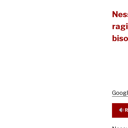
Nes
ragi
bis
Goog
R