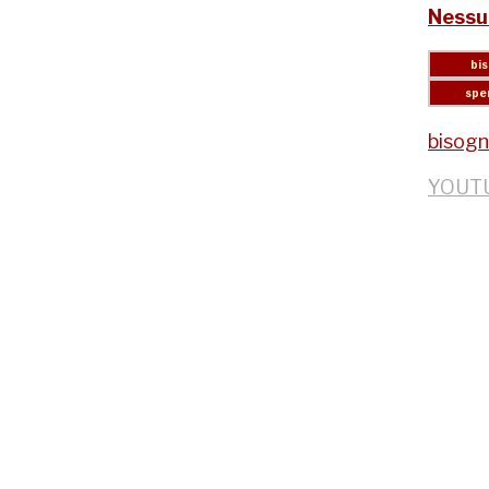
Nessu
bisog
YOUT