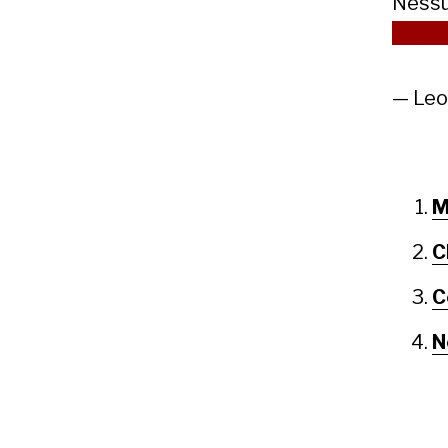
Ness
ragio
— Leo
M
C
C
N