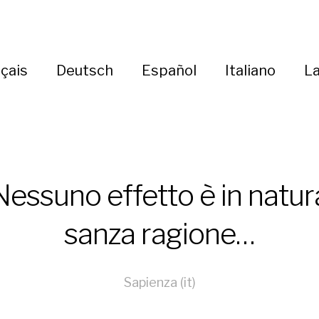
çais
Deutsch
Español
Italiano
La
Nessuno effetto è in natur
sanza ragione…
Sapienza (it)