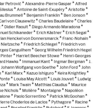
*
*
ar Petrović
Alexandre-Pierre Gaspar
Alfred
*
*
*
Silesius
Antoine de Saint-Exupéry
Aristotle
*
*
*
au Brummell
Benjamin Franklin
Ben Jonson
*
*
Carl von Clausewitz
Charles Baudelaire
Charles
*
*
*
t
Didier Raoult
Diego Armando Maradona
*
*
*
nuel Schikaneder
Erich Kästner
Erich Segal
*
*
rian Henckel von Donnersmarck
Franc-Nohain
*
*
h Nietzsche
Friedrich Schlegel
Friedrich von
*
rges Canguilhem
Georg Wilhelm Friedrich Hegel
*
*
 Pinter
Harriet Beecher Stowe
Henri-Georges
*
*
*
rd Hawks
Immanuel Kant
Ingmar Bergman
J.
*
*
*
Johann Wolfgang von Goethe
John Ford
John
*
*
*
*
n
Karl Marx
Kazuo Ishiguro
Keira Knightley
*
*
*
Ponte
Louisa May Alcott
Louis Jouvet
Ludwig
*
*
*
nza
Mark Twain
Matthias Claudius
Maurice
*
*
*
ke Nichols
Molière
Montaigne
Napoléon
*
*
*
alone
Paolo Sorrentino
Patrick McGoohan
*
*
*
ierre Choderlos de Laclos
Pythagore
Racine
*
*
*
*
land
Rosalind Franklin
Rutebeuf
S. Ioannes