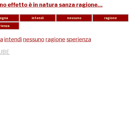
no effetto è in natura sanza ragione…
na
intendi
nessuno
ragione
sperienza
UBE