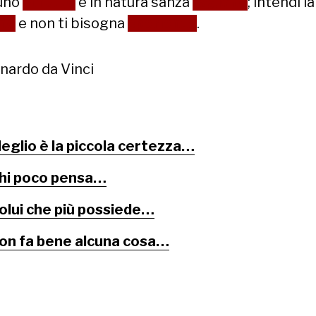
uno
effetto
è in natura sanza
ragione
; intendi la
ne
e non ti bisogna
sperienza
.
nardo da Vinci
eglio è la piccola certezza…
hi poco pensa…
olui che più possiede…
on fa bene alcuna cosa…