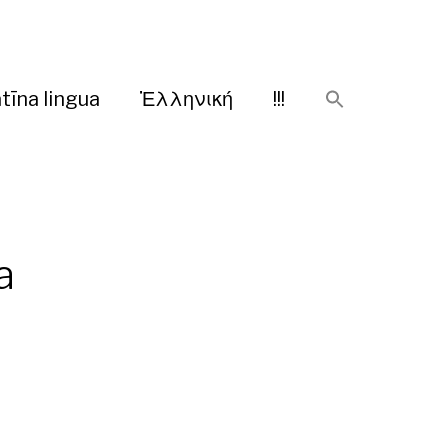
tīna lingua
Ἑλληνική
!!!
a