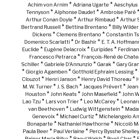
*
*
Achim von Arnim
Adriana Ugarte
Aeschylus
*
*
Tennyson
Alphonse Daudet
Ambroise Paré
*
*
Arthur Conan Doyle
Arthur Rimbaud
Arthur
*
*
Bertrand Russell
Bettina Brentano
Billy Wilder
*
*
Dickens
Clemens Brentano
Constantin Ts
*
*
Domenico Scarlatti
Dr Bashir
E. T. A. Hoffman
*
*
*
Euclide
Eugène Delacroix
Euripides
Ferdinan
*
Francesco Petrarca
François-René de Chate
*
*
*
Schiller
Gabriele D'Annunzio
Garak
Gary Gra
*
*
*
Giorgio Agamben
Gotthold Ephraim Lessing
*
*
*
Clouzot
Henri Janson
Henry David Thoreau
H
*
*
*
M. W. Turner
J. S. Bach
Jacques Prévert
Jean
*
*
*
Houston
John Keats
John Masefield
John 
*
*
*
Lao Tzu
Lars von Trier
Leo McCarey
Leonar
*
*
van Beethoven
Ludwig Wittgenstein
Madam
*
*
Genevoix
Michael Curtiz
Michelangelo An
*
*
Bonaparte
Nathaniel Hawthorne
Niccolò Ma
*
*
Paula Beer
Paul Verlaine
Percy Bysshe Shelle
*
*
*
Rainer Maria Rilke
Raoul Walsh
René Char