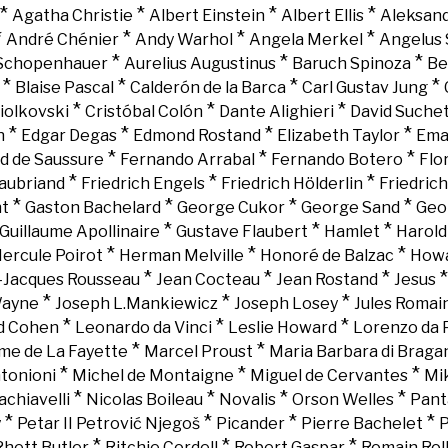
*
*
*
*
Agatha Christie
Albert Einstein
Albert Ellis
Aleksand
*
*
*
*
André Chénier
Andy Warhol
Angela Merkel
Angelus 
*
*
*
 Schopenhauer
Aurelius Augustinus
Baruch Spinoza
Be
*
*
*
*
Blaise Pascal
Calderón de la Barca
Carl Gustav Jung
*
*
*
iolkovski
Cristóbal Colón
Dante Alighieri
David Suche
*
*
*
*
n
Edgar Degas
Edmond Rostand
Elizabeth Taylor
Ema
*
*
*
d de Saussure
Fernando Arrabal
Fernando Botero
Flo
*
*
*
aubriand
Friedrich Engels
Friedrich Hölderlin
Friedric
*
*
*
*
nt
Gaston Bachelard
George Cukor
George Sand
Geo
*
*
*
Guillaume Apollinaire
Gustave Flaubert
Hamlet
Harold
*
*
*
ercule Poirot
Herman Melville
Honoré de Balzac
Howa
*
*
*
-Jacques Rousseau
Jean Cocteau
Jean Rostand
Jesus
*
*
*
Wayne
Joseph L.Mankiewicz
Joseph Losey
Jules Romai
*
*
*
d Cohen
Leonardo da Vinci
Leslie Howard
Lorenzo da 
*
*
e de La Fayette
Marcel Proust
Maria Barbara di Braga
*
*
*
tonioni
Michel de Montaigne
Miguel de Cervantes
Mi
*
*
*
*
chiavelli
Nicolas Boileau
Novalis
Orson Welles
Pant
*
*
*
*
y
Petar II Petrović Njegoš
Picander
Pierre Bachelet
P
*
*
*
Rhett Butler
Ritchie Cordell
Robert Gaspar
Romain Rol