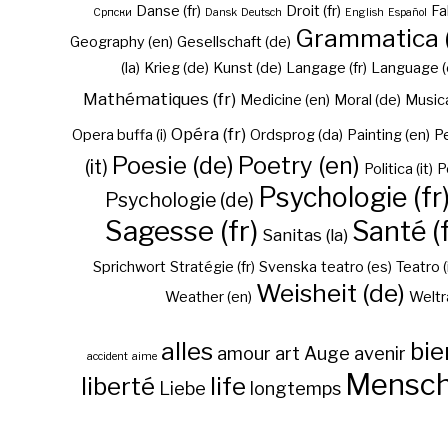
Danse (fr)
Droit (fr)
Fa
Cрпски
Dansk
Deutsch
English
Español
Grammatica (
Geography (en)
Gesellschaft (de)
(la)
Krieg (de)
Kunst (de)
Langage (fr)
Language (
Mathématiques (fr)
Medicine (en)
Moral (de)
Musica 
Opéra (fr)
Opera buffa (i)
Ordsprog (da)
Painting (en)
Pe
Poesie (de)
Poetry (en)
(it)
Politica (it)
P
Psychologie (fr
Psychologie (de)
Sagesse (fr)
Santé (f
Sanitas (la)
Sprichwort
Stratégie (fr)
Svenska
teatro (es)
Teatro (
Weisheit (de)
Weather (en)
Weltr
alles
bie
amour
art
Auge
avenir
accident
aime
Mensc
liberté
life
Liebe
longtemps