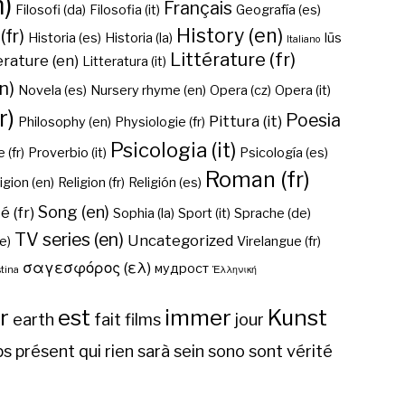
n)
Français
Filosofi (da)
Filosofia (it)
Geografía (es)
History (en)
(fr)
Historia (es)
Historia (la)
Iūs
Italiano
Littérature (fr)
erature (en)
Litteratura (it)
n)
Novela (es)
Nursery rhyme (en)
Opera (cz)
Opera (it)
r)
Poesia
Pittura (it)
Philosophy (en)
Physiologie (fr)
Psicologia (it)
 (fr)
Proverbio (it)
Psicología (es)
Roman (fr)
igion (en)
Religion (fr)
Religión (es)
Song (en)
é (fr)
Sophia (la)
Sport (it)
Sprache (de)
TV series (en)
Uncategorized
e)
Virelangue (fr)
σαγεσφόρος (ελ)
мудрост
tina
Ἑλληνική
r
est
immer
Kunst
earth
fait
films
jour
ps
présent
qui
rien
sarà
sein
sono
sont
vérité