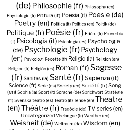
(de)
Philosophie (fr)
Philosophy (en)
Poesie (de)
Poesia (it)
Pittura (it)
Physiologie (fr)
Poetry (en)
Politica (it)
Politics (en)
Politik (de)
Poésie (fr)
Politique (fr)
Prière (fr)
Proverbio
Psicologia (it)
Psychologie
(it)
Psicología (es)
Psychologie (fr)
Psychology
(de)
(en)
Religio (la)
Psykologi
Recette (fr)
Religion (en)
Sagesse
Roman (fr)
Religion (fr)
Religión (es)
(fr)
Santé (fr)
Sapienza (it)
Sanitas (la)
Science (fr)
Song
Société (fr)
Serie (es)
Society (en)
(en)
Sophia (la)
Sport (it)
Sprache (de)
Sprichwort
Stratégie
Theatre
(fr)
Svenska
teatro (es)
Teatro (it)
Tense (en)
(en)
Théâtre (fr)
TV series (en)
Tragödie (de)
Uncategorized
Virelangue (fr)
Weather (en)
Weisheit (de)
Wisdom (en)
Weltraum (de)