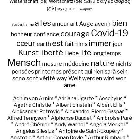
σαγεσφόρος
Wissenschaft (de)
Wortschatz (de)
Čeština
(ελ)
мудрост
Ἑλληνική
alles
bien
amour
art
Auge
avenir
accident
aime
Covid-19
courage
bonheur
confiance
cœur
est
immer
earth
fait
films
jour
Kunst
liberté
life
Liebe
longtemps
Mensch
nature
mesure
médecine
nichts
pensées
printemps
présent
qui
rien
sarà
sein
sono
sont
vérité
way
Welt
werden
wird
won
âme
*
*
*
Achim von Arnim
Adriana Ugarte
Aeschylus
*
*
*
Agatha Christie
Albert Einstein
Albert Ellis
*
*
Aleksandar Petrović
Alexandre-Pierre Gaspar
*
*
Alfred Tennyson
Alphonse Daudet
Ambroise Paré
*
*
*
*
André Chénier
Andy Warhol
Angela Merkel
*
*
Angelus Silesius
Antoine de Saint-Exupéry
*
*
*
Aristotle
Arthur Conan Doyle
Arthur Rimbaud