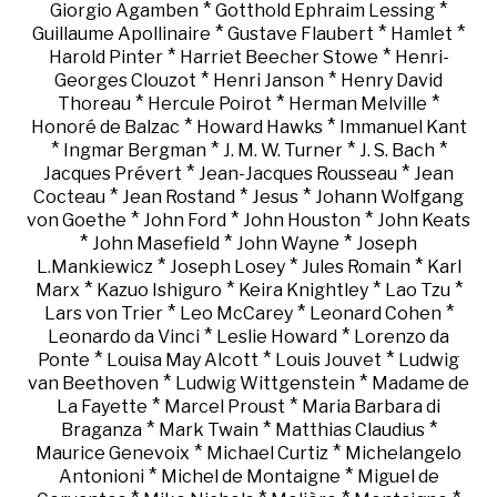
*
*
Giorgio Agamben
Gotthold Ephraim Lessing
*
*
*
Guillaume Apollinaire
Gustave Flaubert
Hamlet
*
*
Harold Pinter
Harriet Beecher Stowe
Henri-
*
*
Georges Clouzot
Henri Janson
Henry David
*
*
*
Thoreau
Hercule Poirot
Herman Melville
*
*
Honoré de Balzac
Howard Hawks
Immanuel Kant
*
*
*
*
Ingmar Bergman
J. M. W. Turner
J. S. Bach
*
*
Jacques Prévert
Jean-Jacques Rousseau
Jean
*
*
*
Cocteau
Jean Rostand
Jesus
Johann Wolfgang
*
*
*
von Goethe
John Ford
John Houston
John Keats
*
*
*
John Masefield
John Wayne
Joseph
*
*
*
L.Mankiewicz
Joseph Losey
Jules Romain
Karl
*
*
*
*
Marx
Kazuo Ishiguro
Keira Knightley
Lao Tzu
*
*
*
Lars von Trier
Leo McCarey
Leonard Cohen
*
*
Leonardo da Vinci
Leslie Howard
Lorenzo da
*
*
*
Ponte
Louisa May Alcott
Louis Jouvet
Ludwig
*
*
van Beethoven
Ludwig Wittgenstein
Madame de
*
*
La Fayette
Marcel Proust
Maria Barbara di
*
*
*
Braganza
Mark Twain
Matthias Claudius
*
*
Maurice Genevoix
Michael Curtiz
Michelangelo
*
*
Antonioni
Michel de Montaigne
Miguel de