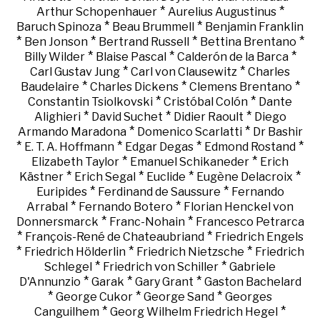
*
*
Arthur Schopenhauer
Aurelius Augustinus
*
*
Baruch Spinoza
Beau Brummell
Benjamin Franklin
*
*
*
*
Ben Jonson
Bertrand Russell
Bettina Brentano
*
*
*
Billy Wilder
Blaise Pascal
Calderón de la Barca
*
*
Carl Gustav Jung
Carl von Clausewitz
Charles
*
*
*
Baudelaire
Charles Dickens
Clemens Brentano
*
*
Constantin Tsiolkovski
Cristóbal Colón
Dante
*
*
*
Alighieri
David Suchet
Didier Raoult
Diego
*
*
Armando Maradona
Domenico Scarlatti
Dr Bashir
*
*
*
*
E. T. A. Hoffmann
Edgar Degas
Edmond Rostand
*
*
Elizabeth Taylor
Emanuel Schikaneder
Erich
*
*
*
*
Kästner
Erich Segal
Euclide
Eugène Delacroix
*
*
Euripides
Ferdinand de Saussure
Fernando
*
*
Arrabal
Fernando Botero
Florian Henckel von
*
*
Donnersmarck
Franc-Nohain
Francesco Petrarca
*
*
François-René de Chateaubriand
Friedrich Engels
*
*
*
Friedrich Hölderlin
Friedrich Nietzsche
Friedrich
*
*
Schlegel
Friedrich von Schiller
Gabriele
*
*
*
D'Annunzio
Garak
Gary Grant
Gaston Bachelard
*
*
*
George Cukor
George Sand
Georges
*
*
Canguilhem
Georg Wilhelm Friedrich Hegel