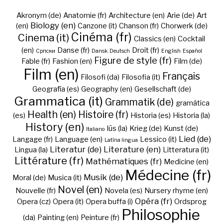
Akronym (de)
Anatomie (fr)
Architecture (en)
Arie (de)
Art
Biology (en)
(en)
Canzone (it)
Chanson (fr)
Chorwerk (de)
Cinéma (fr)
Cinema (it)
Classics (en)
Cocktail
(en)
Danse (fr)
Droit (fr)
Cрпски
Dansk
Deutsch
English
Español
Figure de style (fr)
Fable (fr)
Fashion (en)
Film (de)
Film (en)
Français
Filosofi (da)
Filosofia (it)
Geografía (es)
Geography (en)
Gesellschaft (de)
Grammatica (it)
Grammatik (de)
gramática
Health (en)
Histoire (fr)
(es)
Historia (es)
Historia (la)
History (en)
Iūs (la)
Krieg (de)
Kunst (de)
Italiano
Lied (de)
Langage (fr)
Language (en)
Lessico (it)
Latīna lingua
Literatur (de)
Literature (en)
Lingua (la)
Litteratura (it)
Littérature (fr)
Mathématiques (fr)
Medicine (en)
Médecine (fr)
Musik (de)
Moral (de)
Musica (it)
Novel (en)
Nouvelle (fr)
Novela (es)
Nursery rhyme (en)
Opéra (fr)
Opera (cz)
Opera (it)
Opera buffa (i)
Ordsprog
Philosophie
(da)
Painting (en)
Peinture (fr)