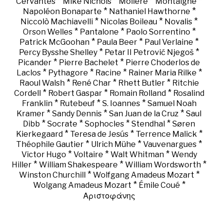
*
*
*
*
Cervantes
Mike Nichols
Molière
Montaigne
*
*
Napoléon Bonaparte
Nathaniel Hawthorne
*
*
*
Niccolò Machiavelli
Nicolas Boileau
Novalis
*
*
*
Orson Welles
Pantalone
Paolo Sorrentino
*
*
*
Patrick McGoohan
Paula Beer
Paul Verlaine
*
*
Percy Bysshe Shelley
Petar II Petrović Njegoš
*
*
Picander
Pierre Bachelet
Pierre Choderlos de
*
*
*
*
Laclos
Pythagore
Racine
Rainer Maria Rilke
*
*
*
Raoul Walsh
René Char
Rhett Butler
Ritchie
*
*
*
Cordell
Robert Gaspar
Romain Rolland
Rosalind
*
*
*
Franklin
Rutebeuf
S. Ioannes
Samuel Noah
*
*
*
Kramer
Sandy Dennis
San Juan de la Cruz
Saul
*
*
*
*
Dibb
Socrate
Sophocles
Stendhal
Søren
*
*
*
Kierkegaard
Teresa de Jesús
Terrence Malick
*
*
*
Théophile Gautier
Ulrich Mühe
Vauvenargues
*
*
*
Victor Hugo
Voltaire
Walt Whitman
Wendy
*
*
*
Hiller
William Shakespeare
William Wordsworth
*
*
Winston Churchill
Wolfgang Amadeus Mozart
*
*
Wolgang Amadeus Mozart
Émile Coué
Αριστοφάνης