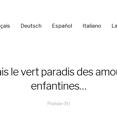
çais
Deutsch
Español
Italiano
La
is le vert paradis des amo
enfantines…
Poésie (fr)