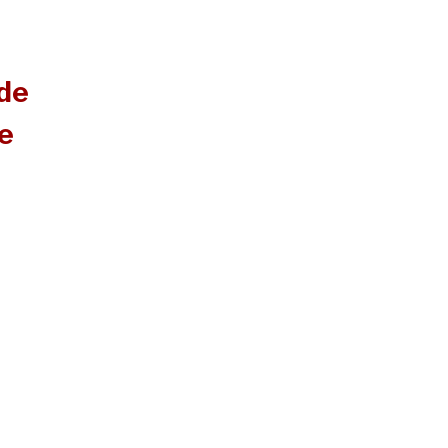
 de
ue