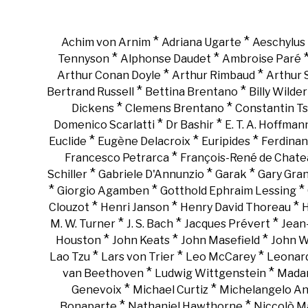
*
*
Achim von Arnim
Adriana Ugarte
Aeschylus
*
*
Tennyson
Alphonse Daudet
Ambroise Paré
*
*
Arthur Conan Doyle
Arthur Rimbaud
Arthur
*
*
Bertrand Russell
Bettina Brentano
Billy Wilder
*
*
Dickens
Clemens Brentano
Constantin Ts
*
*
Domenico Scarlatti
Dr Bashir
E. T. A. Hoffman
*
*
*
Euclide
Eugène Delacroix
Euripides
Ferdinan
*
Francesco Petrarca
François-René de Chate
*
*
*
Schiller
Gabriele D'Annunzio
Garak
Gary Gra
*
*
*
Giorgio Agamben
Gotthold Ephraim Lessing
*
*
*
Clouzot
Henri Janson
Henry David Thoreau
H
*
*
*
M. W. Turner
J. S. Bach
Jacques Prévert
Jean
*
*
*
Houston
John Keats
John Masefield
John 
*
*
*
Lao Tzu
Lars von Trier
Leo McCarey
Leonar
*
*
van Beethoven
Ludwig Wittgenstein
Madam
*
*
Genevoix
Michael Curtiz
Michelangelo An
*
*
Bonaparte
Nathaniel Hawthorne
Niccolò Ma