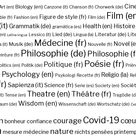
Cine
Biology (en)
Art (en)
Canzone (it)
Chanson (fr)
Chorwerk (de)
Film (e
Figure de style (fr)
ble (fr)
Fashion (en)
Film (de)
it)
Grammatik (de)
Health (en)
Histoire 
gramática (es)
Lied (de)
Literatur (de)
Lit
en)
Lessico (it)
Lingua (la)
Latīna lingua
Médecine (fr)
Novel (e
Musik (de)
(it)
Nouvelle (fr)
Philosophie (de)
Philosophie (f
inture (fr)
Poésie (fr)
Politique (fr)
olitics (en)
Politik (de)
Prière
)
Psychology (en)
Religio (la)
Psykologi
Recette (fr)
Rel
r)
Sapienza (it)
Science (fr)
Sociét
Serie (es)
Society (en)
Theatre (en)
Théâtre (fr)
it)
Tense (en)
Tragödie (d
Wisdom (en)
aum (de)
Wissenschaft (de)
Wortschatz (de)
Češ
Covid-19
n
courage
cœu
bonheur
confiance
h
nature
mesure
médecine
nichts
pensées
printem