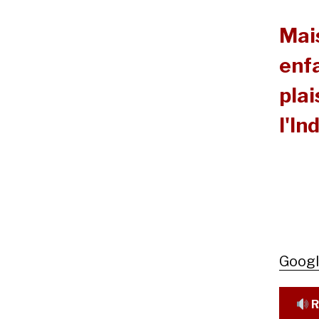
Mais
enfa
plai
l'In
Goog
R