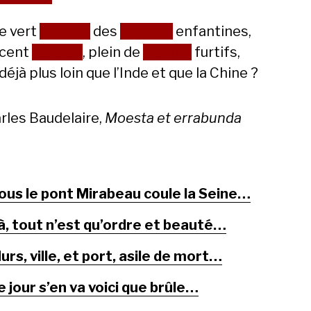
le vert
paradis
des
amours
enfantines,
ocent
paradis
, plein de
plaisirs
furtifs,
 déjà plus loin que l’Inde et que la Chine ?
rles Baudelaire,
Moesta et errabunda
ous le pont Mirabeau coule la Seine…
à, tout n’est qu’ordre et beauté…
urs, ville, et port, asile de mort…
e jour s’en va voici que brûle…