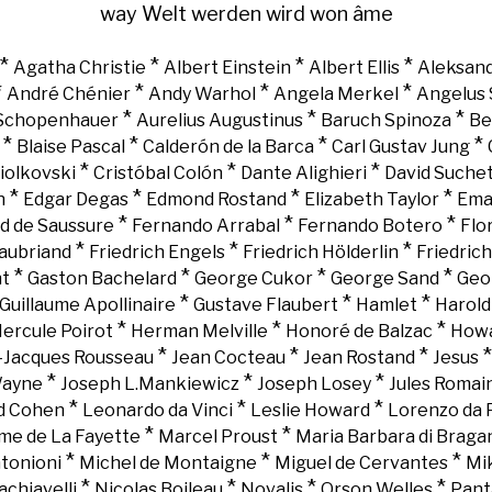
way
Welt
werden
wird
won
âme
*
*
*
*
Agatha Christie
Albert Einstein
Albert Ellis
Aleksand
*
*
*
*
André Chénier
Andy Warhol
Angela Merkel
Angelus 
*
*
*
 Schopenhauer
Aurelius Augustinus
Baruch Spinoza
Be
*
*
*
*
Blaise Pascal
Calderón de la Barca
Carl Gustav Jung
*
*
*
iolkovski
Cristóbal Colón
Dante Alighieri
David Suche
*
*
*
*
n
Edgar Degas
Edmond Rostand
Elizabeth Taylor
Ema
*
*
*
d de Saussure
Fernando Arrabal
Fernando Botero
Flo
*
*
*
aubriand
Friedrich Engels
Friedrich Hölderlin
Friedric
*
*
*
*
nt
Gaston Bachelard
George Cukor
George Sand
Geo
*
*
*
Guillaume Apollinaire
Gustave Flaubert
Hamlet
Harold
*
*
*
ercule Poirot
Herman Melville
Honoré de Balzac
Howa
*
*
*
-Jacques Rousseau
Jean Cocteau
Jean Rostand
Jesus
*
*
*
Wayne
Joseph L.Mankiewicz
Joseph Losey
Jules Romai
*
*
*
d Cohen
Leonardo da Vinci
Leslie Howard
Lorenzo da 
*
*
e de La Fayette
Marcel Proust
Maria Barbara di Braga
*
*
*
tonioni
Michel de Montaigne
Miguel de Cervantes
Mi
*
*
*
*
chiavelli
Nicolas Boileau
Novalis
Orson Welles
Pant