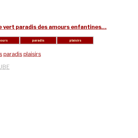
le vert paradis des amours enfantines…
s
paradis
plaisirs
UBE