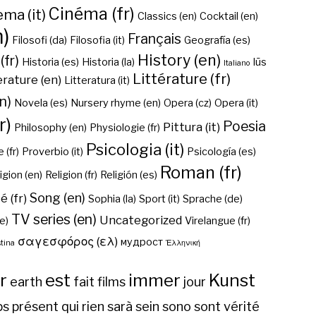
Cinéma (fr)
ma (it)
Classics (en)
Cocktail (en)
n)
Français
Filosofi (da)
Filosofia (it)
Geografía (es)
History (en)
(fr)
Historia (es)
Historia (la)
Iūs
Italiano
Littérature (fr)
erature (en)
Litteratura (it)
n)
Novela (es)
Nursery rhyme (en)
Opera (cz)
Opera (it)
r)
Poesia
Pittura (it)
Philosophy (en)
Physiologie (fr)
Psicologia (it)
 (fr)
Proverbio (it)
Psicología (es)
Roman (fr)
igion (en)
Religion (fr)
Religión (es)
Song (en)
é (fr)
Sophia (la)
Sport (it)
Sprache (de)
TV series (en)
Uncategorized
e)
Virelangue (fr)
σαγεσφόρος (ελ)
мудрост
tina
Ἑλληνική
r
est
immer
Kunst
earth
fait
films
jour
ps
présent
qui
rien
sarà
sein
sono
sont
vérité