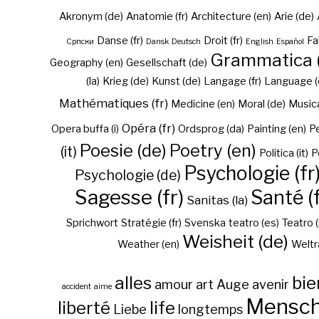
Akronym (de)
Anatomie (fr)
Architecture (en)
Arie (de)
Danse (fr)
Droit (fr)
Fa
Cрпски
Dansk
Deutsch
English
Español
Grammatica (
Geography (en)
Gesellschaft (de)
(la)
Krieg (de)
Kunst (de)
Langage (fr)
Language (
Mathématiques (fr)
Medicine (en)
Moral (de)
Musica 
Opéra (fr)
Opera buffa (i)
Ordsprog (da)
Painting (en)
Pe
Poesie (de)
Poetry (en)
(it)
Politica (it)
P
Psychologie (fr
Psychologie (de)
Sagesse (fr)
Santé (f
Sanitas (la)
Sprichwort
Stratégie (fr)
Svenska
teatro (es)
Teatro (
Weisheit (de)
Weather (en)
Weltr
alles
bie
amour
art
Auge
avenir
accident
aime
Mensc
liberté
life
Liebe
longtemps