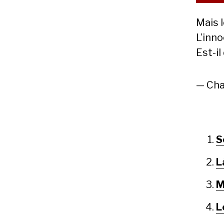
Mais 
L’inn
Est-il
— Cha
S
L
M
L