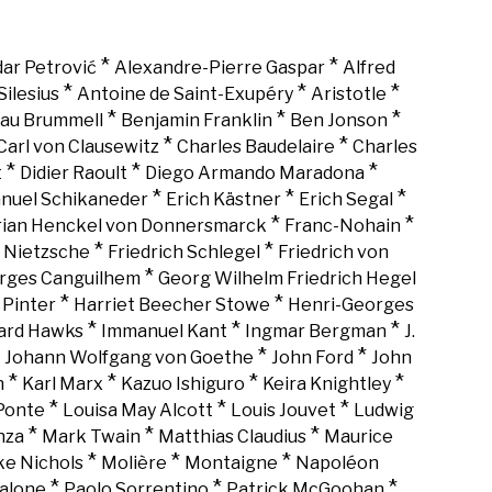
*
*
ar Petrović
Alexandre-Pierre Gaspar
Alfred
*
*
*
Silesius
Antoine de Saint-Exupéry
Aristotle
*
*
*
au Brummell
Benjamin Franklin
Ben Jonson
*
*
Carl von Clausewitz
Charles Baudelaire
Charles
*
*
*
t
Didier Raoult
Diego Armando Maradona
*
*
*
nuel Schikaneder
Erich Kästner
Erich Segal
*
*
rian Henckel von Donnersmarck
Franc-Nohain
*
*
h Nietzsche
Friedrich Schlegel
Friedrich von
*
rges Canguilhem
Georg Wilhelm Friedrich Hegel
*
*
 Pinter
Harriet Beecher Stowe
Henri-Georges
*
*
*
rd Hawks
Immanuel Kant
Ingmar Bergman
J.
*
*
*
Johann Wolfgang von Goethe
John Ford
John
*
*
*
*
n
Karl Marx
Kazuo Ishiguro
Keira Knightley
*
*
*
Ponte
Louisa May Alcott
Louis Jouvet
Ludwig
*
*
*
nza
Mark Twain
Matthias Claudius
Maurice
*
*
*
ke Nichols
Molière
Montaigne
Napoléon
*
*
*
alone
Paolo Sorrentino
Patrick McGoohan