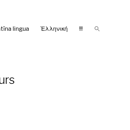
tīna lingua
Ἑλληνική
!!!
urs