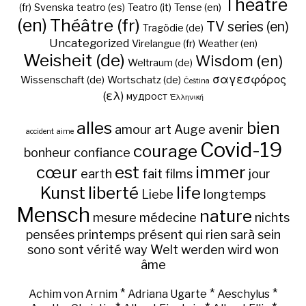
Theatre
(fr)
Svenska
teatro (es)
Teatro (it)
Tense (en)
(en)
Théâtre (fr)
TV series (en)
Tragödie (de)
Uncategorized
Virelangue (fr)
Weather (en)
Weisheit (de)
Wisdom (en)
Weltraum (de)
σαγεσφόρος
Wissenschaft (de)
Wortschatz (de)
Čeština
(ελ)
мудрост
Ἑλληνική
alles
bien
amour
art
Auge
avenir
accident
aime
Covid-19
courage
bonheur
confiance
cœur
est
immer
earth
fait
films
jour
Kunst
liberté
life
Liebe
longtemps
Mensch
nature
mesure
médecine
nichts
pensées
printemps
présent
qui
rien
sarà
sein
sono
sont
vérité
way
Welt
werden
wird
won
âme
*
*
*
Achim von Arnim
Adriana Ugarte
Aeschylus