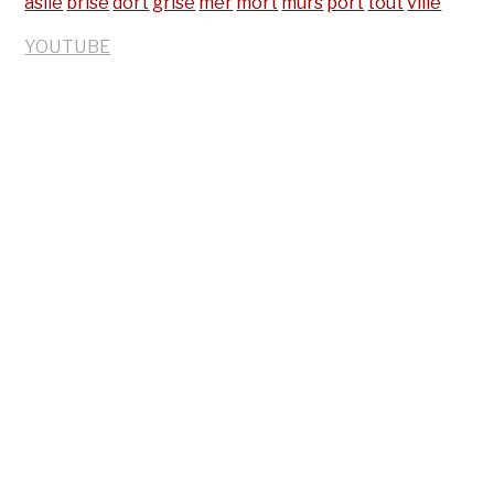
asile
brise
dort
grise
mer
mort
murs
port
tout
ville
YOUTUBE