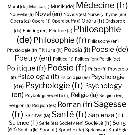
Médecine (fr)
Musik (de)
Moral (de)
Musica (it)
Novel (en)
Nouvelle (fr)
Novela (es)
Nursery rhyme (en)
Opéra (fr)
Opera (cz)
Opera (it)
Opera buffa (i)
Ordsprog
Philosophie
(da)
Painting (en)
Peinture (fr)
(de)
Philosophie (fr)
Philosophy (en)
Poesie (de)
Poesia (it)
Pittura (it)
Physiologie (fr)
Poetry (en)
Politica (it)
Politics (en)
Politik (de)
Poésie (fr)
Politique (fr)
Prière (fr)
Proverbio
Psicologia (it)
Psychologie
(it)
Psicología (es)
Psychologie (fr)
Psychology
(de)
(en)
Religio (la)
Psykologi
Recette (fr)
Religion (en)
Sagesse
Roman (fr)
Religion (fr)
Religión (es)
(fr)
Santé (fr)
Sapienza (it)
Sanitas (la)
Science (fr)
Song
Société (fr)
Serie (es)
Society (en)
(en)
Sophia (la)
Sport (it)
Sprache (de)
Sprichwort
Stratégie