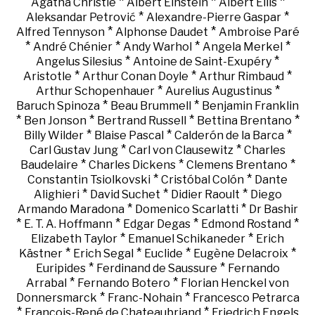
*
*
*
Agatha Christie
Albert Einstein
Albert Ellis
*
*
Aleksandar Petrović
Alexandre-Pierre Gaspar
*
*
Alfred Tennyson
Alphonse Daudet
Ambroise Paré
*
*
*
*
André Chénier
Andy Warhol
Angela Merkel
*
*
Angelus Silesius
Antoine de Saint-Exupéry
*
*
*
Aristotle
Arthur Conan Doyle
Arthur Rimbaud
*
*
Arthur Schopenhauer
Aurelius Augustinus
*
*
Baruch Spinoza
Beau Brummell
Benjamin Franklin
*
*
*
*
Ben Jonson
Bertrand Russell
Bettina Brentano
*
*
*
Billy Wilder
Blaise Pascal
Calderón de la Barca
*
*
Carl Gustav Jung
Carl von Clausewitz
Charles
*
*
*
Baudelaire
Charles Dickens
Clemens Brentano
*
*
Constantin Tsiolkovski
Cristóbal Colón
Dante
*
*
*
Alighieri
David Suchet
Didier Raoult
Diego
*
*
Armando Maradona
Domenico Scarlatti
Dr Bashir
*
*
*
*
E. T. A. Hoffmann
Edgar Degas
Edmond Rostand
*
*
Elizabeth Taylor
Emanuel Schikaneder
Erich
*
*
*
*
Kästner
Erich Segal
Euclide
Eugène Delacroix
*
*
Euripides
Ferdinand de Saussure
Fernando
*
*
Arrabal
Fernando Botero
Florian Henckel von
*
*
Donnersmarck
Franc-Nohain
Francesco Petrarca
*
*
François-René de Chateaubriand
Friedrich Engels