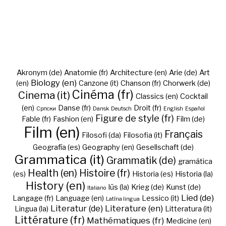
Akronym (de)
Anatomie (fr)
Architecture (en)
Arie (de)
Art
Biology (en)
(en)
Canzone (it)
Chanson (fr)
Chorwerk (de)
Cinéma (fr)
Cinema (it)
Classics (en)
Cocktail
(en)
Danse (fr)
Droit (fr)
Cрпски
Dansk
Deutsch
English
Español
Figure de style (fr)
Fable (fr)
Fashion (en)
Film (de)
Film (en)
Français
Filosofi (da)
Filosofia (it)
Geografía (es)
Geography (en)
Gesellschaft (de)
Grammatica (it)
Grammatik (de)
gramática
Health (en)
Histoire (fr)
(es)
Historia (es)
Historia (la)
History (en)
Iūs (la)
Krieg (de)
Kunst (de)
Italiano
Lied (de)
Langage (fr)
Language (en)
Lessico (it)
Latīna lingua
Literatur (de)
Literature (en)
Lingua (la)
Litteratura (it)
Littérature (fr)
Mathématiques (fr)
Medicine (en)