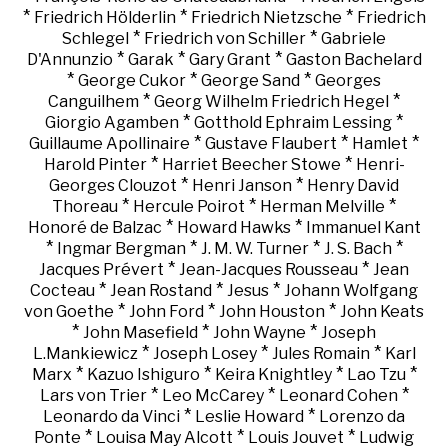
*
*
*
Friedrich Hölderlin
Friedrich Nietzsche
Friedrich
*
*
Schlegel
Friedrich von Schiller
Gabriele
*
*
*
D'Annunzio
Garak
Gary Grant
Gaston Bachelard
*
*
*
George Cukor
George Sand
Georges
*
*
Canguilhem
Georg Wilhelm Friedrich Hegel
*
*
Giorgio Agamben
Gotthold Ephraim Lessing
*
*
*
Guillaume Apollinaire
Gustave Flaubert
Hamlet
*
*
Harold Pinter
Harriet Beecher Stowe
Henri-
*
*
Georges Clouzot
Henri Janson
Henry David
*
*
*
Thoreau
Hercule Poirot
Herman Melville
*
*
Honoré de Balzac
Howard Hawks
Immanuel Kant
*
*
*
*
Ingmar Bergman
J. M. W. Turner
J. S. Bach
*
*
Jacques Prévert
Jean-Jacques Rousseau
Jean
*
*
*
Cocteau
Jean Rostand
Jesus
Johann Wolfgang
*
*
*
von Goethe
John Ford
John Houston
John Keats
*
*
*
John Masefield
John Wayne
Joseph
*
*
*
L.Mankiewicz
Joseph Losey
Jules Romain
Karl
*
*
*
*
Marx
Kazuo Ishiguro
Keira Knightley
Lao Tzu
*
*
*
Lars von Trier
Leo McCarey
Leonard Cohen
*
*
Leonardo da Vinci
Leslie Howard
Lorenzo da
*
*
*
Ponte
Louisa May Alcott
Louis Jouvet
Ludwig