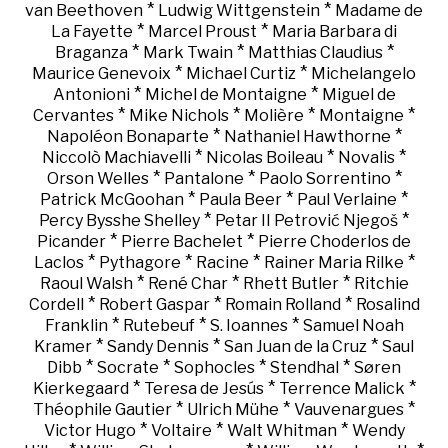
*
*
van Beethoven
Ludwig Wittgenstein
Madame de
*
*
La Fayette
Marcel Proust
Maria Barbara di
*
*
*
Braganza
Mark Twain
Matthias Claudius
*
*
Maurice Genevoix
Michael Curtiz
Michelangelo
*
*
Antonioni
Michel de Montaigne
Miguel de
*
*
*
*
Cervantes
Mike Nichols
Molière
Montaigne
*
*
Napoléon Bonaparte
Nathaniel Hawthorne
*
*
*
Niccolò Machiavelli
Nicolas Boileau
Novalis
*
*
*
Orson Welles
Pantalone
Paolo Sorrentino
*
*
*
Patrick McGoohan
Paula Beer
Paul Verlaine
*
*
Percy Bysshe Shelley
Petar II Petrović Njegoš
*
*
Picander
Pierre Bachelet
Pierre Choderlos de
*
*
*
*
Laclos
Pythagore
Racine
Rainer Maria Rilke
*
*
*
Raoul Walsh
René Char
Rhett Butler
Ritchie
*
*
*
Cordell
Robert Gaspar
Romain Rolland
Rosalind
*
*
*
Franklin
Rutebeuf
S. Ioannes
Samuel Noah
*
*
*
Kramer
Sandy Dennis
San Juan de la Cruz
Saul
*
*
*
*
Dibb
Socrate
Sophocles
Stendhal
Søren
*
*
*
Kierkegaard
Teresa de Jesús
Terrence Malick
*
*
*
Théophile Gautier
Ulrich Mühe
Vauvenargues
*
*
*
Victor Hugo
Voltaire
Walt Whitman
Wendy