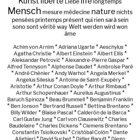
Kunst
liberté
life
Liebe
longtemps
Mensch
nature
mesure
médecine
nichts
pensées
printemps
présent
qui
rien
sarà
sein
sono
sont
vérité
way
Welt
werden
wird
won
âme
*
*
*
Achim von Arnim
Adriana Ugarte
Aeschylus
*
*
*
Agatha Christie
Albert Einstein
Albert Ellis
*
*
Aleksandar Petrović
Alexandre-Pierre Gaspar
*
*
Alfred Tennyson
Alphonse Daudet
Ambroise Paré
*
*
*
*
André Chénier
Andy Warhol
Angela Merkel
*
*
Angelus Silesius
Antoine de Saint-Exupéry
*
*
*
Aristotle
Arthur Conan Doyle
Arthur Rimbaud
*
*
Arthur Schopenhauer
Aurelius Augustinus
*
*
Baruch Spinoza
Beau Brummell
Benjamin Franklin
*
*
*
*
Ben Jonson
Bertrand Russell
Bettina Brentano
*
*
*
Billy Wilder
Blaise Pascal
Calderón de la Barca
*
*
Carl Gustav Jung
Carl von Clausewitz
Charles
*
*
*
Baudelaire
Charles Dickens
Clemens Brentano
*
*
Constantin Tsiolkovski
Cristóbal Colón
Dante
*
*
*
Alighieri
David Suchet
Didier Raoult
Diego