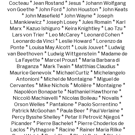
*
*
*
Cocteau
Jean Rostand
Jesus
Johann Wolfgang
*
*
*
von Goethe
John Ford
John Houston
John Keats
*
*
*
John Masefield
John Wayne
Joseph
*
*
*
L.Mankiewicz
Joseph Losey
Jules Romain
Karl
*
*
*
*
Marx
Kazuo Ishiguro
Keira Knightley
Lao Tzu
*
*
*
Lars von Trier
Leo McCarey
Leonard Cohen
*
*
Leonardo da Vinci
Leslie Howard
Lorenzo da
*
*
*
Ponte
Louisa May Alcott
Louis Jouvet
Ludwig
*
*
van Beethoven
Ludwig Wittgenstein
Madame de
*
*
La Fayette
Marcel Proust
Maria Barbara di
*
*
*
Braganza
Mark Twain
Matthias Claudius
*
*
Maurice Genevoix
Michael Curtiz
Michelangelo
*
*
Antonioni
Michel de Montaigne
Miguel de
*
*
*
*
Cervantes
Mike Nichols
Molière
Montaigne
*
*
Napoléon Bonaparte
Nathaniel Hawthorne
*
*
*
Niccolò Machiavelli
Nicolas Boileau
Novalis
*
*
*
Orson Welles
Pantalone
Paolo Sorrentino
*
*
*
Patrick McGoohan
Paula Beer
Paul Verlaine
*
*
Percy Bysshe Shelley
Petar II Petrović Njegoš
*
*
Picander
Pierre Bachelet
Pierre Choderlos de
*
*
*
*
Laclos
Pythagore
Racine
Rainer Maria Rilke