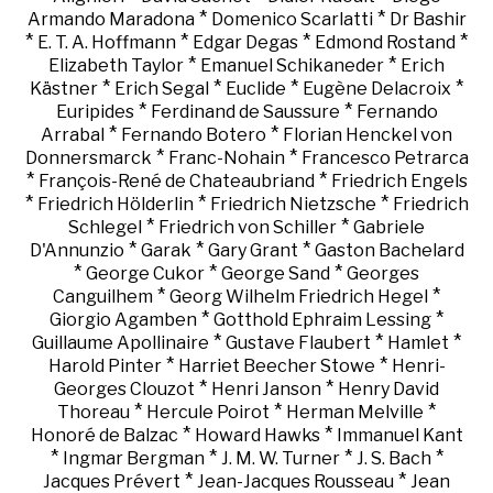
*
*
Armando Maradona
Domenico Scarlatti
Dr Bashir
*
*
*
*
E. T. A. Hoffmann
Edgar Degas
Edmond Rostand
*
*
Elizabeth Taylor
Emanuel Schikaneder
Erich
*
*
*
*
Kästner
Erich Segal
Euclide
Eugène Delacroix
*
*
Euripides
Ferdinand de Saussure
Fernando
*
*
Arrabal
Fernando Botero
Florian Henckel von
*
*
Donnersmarck
Franc-Nohain
Francesco Petrarca
*
*
François-René de Chateaubriand
Friedrich Engels
*
*
*
Friedrich Hölderlin
Friedrich Nietzsche
Friedrich
*
*
Schlegel
Friedrich von Schiller
Gabriele
*
*
*
D'Annunzio
Garak
Gary Grant
Gaston Bachelard
*
*
*
George Cukor
George Sand
Georges
*
*
Canguilhem
Georg Wilhelm Friedrich Hegel
*
*
Giorgio Agamben
Gotthold Ephraim Lessing
*
*
*
Guillaume Apollinaire
Gustave Flaubert
Hamlet
*
*
Harold Pinter
Harriet Beecher Stowe
Henri-
*
*
Georges Clouzot
Henri Janson
Henry David
*
*
*
Thoreau
Hercule Poirot
Herman Melville
*
*
Honoré de Balzac
Howard Hawks
Immanuel Kant
*
*
*
*
Ingmar Bergman
J. M. W. Turner
J. S. Bach
*
*
Jacques Prévert
Jean-Jacques Rousseau
Jean