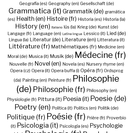
Geografía (es)
Geography (en)
Gesellschaft (de)
Grammatica (it)
Grammatik (de)
gramática
Health (en)
Histoire (fr)
(es)
Historia (es)
Historia (la)
History (en)
Iūs (la)
Krieg (de)
Kunst (de)
Italiano
Lied (de)
Langage (fr)
Language (en)
Lessico (it)
Latīna lingua
Literatur (de)
Literature (en)
Lingua (la)
Litteratura (it)
Littérature (fr)
Mathématiques (fr)
Medicine (en)
Médecine (fr)
Musik (de)
Moral (de)
Musica (it)
Novel (en)
Nouvelle (fr)
Novela (es)
Nursery rhyme (en)
Opéra (fr)
Opera (cz)
Opera (it)
Opera buffa (i)
Ordsprog
Philosophie
(da)
Painting (en)
Peinture (fr)
(de)
Philosophie (fr)
Philosophy (en)
Poesie (de)
Poesia (it)
Pittura (it)
Physiologie (fr)
Poetry (en)
Politica (it)
Politics (en)
Politik (de)
Poésie (fr)
Politique (fr)
Prière (fr)
Proverbio
Psicologia (it)
Psychologie
(it)
Psicología (es)