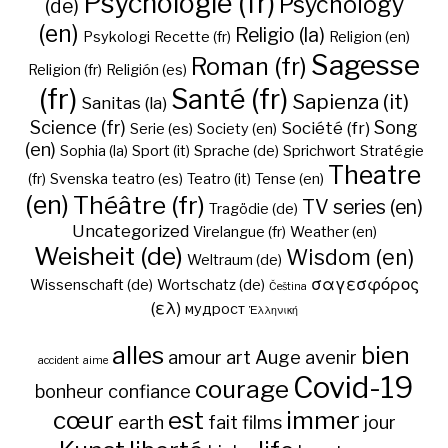
Psychologie (fr)
Psychology
(de)
(en)
Religio (la)
Psykologi
Recette (fr)
Religion (en)
Sagesse
Roman (fr)
Religion (fr)
Religión (es)
(fr)
Santé (fr)
Sapienza (it)
Sanitas (la)
Science (fr)
Song
Société (fr)
Serie (es)
Society (en)
(en)
Sophia (la)
Sport (it)
Sprache (de)
Sprichwort
Stratégie
Theatre
(fr)
Svenska
teatro (es)
Teatro (it)
Tense (en)
(en)
Théâtre (fr)
TV series (en)
Tragödie (de)
Uncategorized
Virelangue (fr)
Weather (en)
Weisheit (de)
Wisdom (en)
Weltraum (de)
σαγεσφόρος
Wissenschaft (de)
Wortschatz (de)
Čeština
(ελ)
мудрост
Ἑλληνική
alles
bien
amour
art
Auge
avenir
accident
aime
Covid-19
courage
bonheur
confiance
cœur
est
immer
earth
fait
films
jour