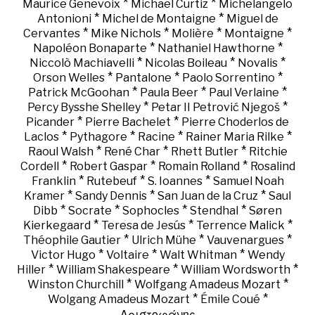
*
*
Maurice Genevoix
Michael Curtiz
Michelangelo
*
*
Antonioni
Michel de Montaigne
Miguel de
*
*
*
*
Cervantes
Mike Nichols
Molière
Montaigne
*
*
Napoléon Bonaparte
Nathaniel Hawthorne
*
*
*
Niccolò Machiavelli
Nicolas Boileau
Novalis
*
*
*
Orson Welles
Pantalone
Paolo Sorrentino
*
*
*
Patrick McGoohan
Paula Beer
Paul Verlaine
*
*
Percy Bysshe Shelley
Petar II Petrović Njegoš
*
*
Picander
Pierre Bachelet
Pierre Choderlos de
*
*
*
*
Laclos
Pythagore
Racine
Rainer Maria Rilke
*
*
*
Raoul Walsh
René Char
Rhett Butler
Ritchie
*
*
*
Cordell
Robert Gaspar
Romain Rolland
Rosalind
*
*
*
Franklin
Rutebeuf
S. Ioannes
Samuel Noah
*
*
*
Kramer
Sandy Dennis
San Juan de la Cruz
Saul
*
*
*
*
Dibb
Socrate
Sophocles
Stendhal
Søren
*
*
*
Kierkegaard
Teresa de Jesús
Terrence Malick
*
*
*
Théophile Gautier
Ulrich Mühe
Vauvenargues
*
*
*
Victor Hugo
Voltaire
Walt Whitman
Wendy
*
*
*
Hiller
William Shakespeare
William Wordsworth
*
*
Winston Churchill
Wolfgang Amadeus Mozart
*
*
Wolgang Amadeus Mozart
Émile Coué
Αριστοφάνης