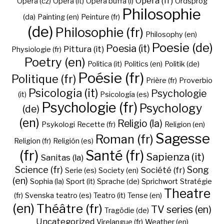
Opéra (fr)
Opera (cz)
Opera (it)
Opera buffa (i)
Ordsprog
Philosophie
(da)
Painting (en)
Peinture (fr)
(de)
Philosophie (fr)
Philosophy (en)
Poesie (de)
Poesia (it)
Pittura (it)
Physiologie (fr)
Poetry (en)
Politica (it)
Politics (en)
Politik (de)
Poésie (fr)
Politique (fr)
Prière (fr)
Proverbio
Psicologia (it)
Psychologie
(it)
Psicología (es)
Psychologie (fr)
Psychology
(de)
(en)
Religio (la)
Psykologi
Recette (fr)
Religion (en)
Sagesse
Roman (fr)
Religion (fr)
Religión (es)
(fr)
Santé (fr)
Sapienza (it)
Sanitas (la)
Science (fr)
Song
Société (fr)
Serie (es)
Society (en)
(en)
Sophia (la)
Sport (it)
Sprache (de)
Sprichwort
Stratégie
Theatre
(fr)
Svenska
teatro (es)
Teatro (it)
Tense (en)
(en)
Théâtre (fr)
TV series (en)
Tragödie (de)
Uncategorized
Virelangue (fr)
Weather (en)