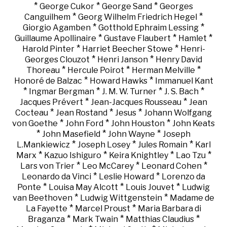
*
*
*
George Cukor
George Sand
Georges
*
*
Canguilhem
Georg Wilhelm Friedrich Hegel
*
*
Giorgio Agamben
Gotthold Ephraim Lessing
*
*
*
Guillaume Apollinaire
Gustave Flaubert
Hamlet
*
*
Harold Pinter
Harriet Beecher Stowe
Henri-
*
*
Georges Clouzot
Henri Janson
Henry David
*
*
*
Thoreau
Hercule Poirot
Herman Melville
*
*
Honoré de Balzac
Howard Hawks
Immanuel Kant
*
*
*
*
Ingmar Bergman
J. M. W. Turner
J. S. Bach
*
*
Jacques Prévert
Jean-Jacques Rousseau
Jean
*
*
*
Cocteau
Jean Rostand
Jesus
Johann Wolfgang
*
*
*
von Goethe
John Ford
John Houston
John Keats
*
*
*
John Masefield
John Wayne
Joseph
*
*
*
L.Mankiewicz
Joseph Losey
Jules Romain
Karl
*
*
*
*
Marx
Kazuo Ishiguro
Keira Knightley
Lao Tzu
*
*
*
Lars von Trier
Leo McCarey
Leonard Cohen
*
*
Leonardo da Vinci
Leslie Howard
Lorenzo da
*
*
*
Ponte
Louisa May Alcott
Louis Jouvet
Ludwig
*
*
van Beethoven
Ludwig Wittgenstein
Madame de
*
*
La Fayette
Marcel Proust
Maria Barbara di
*
*
*
Braganza
Mark Twain
Matthias Claudius