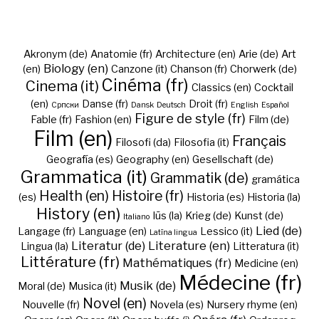
Akronym (de)
Anatomie (fr)
Architecture (en)
Arie (de)
Art
Biology (en)
(en)
Canzone (it)
Chanson (fr)
Chorwerk (de)
Cinéma (fr)
Cinema (it)
Classics (en)
Cocktail
(en)
Danse (fr)
Droit (fr)
Cрпски
Dansk
Deutsch
English
Español
Figure de style (fr)
Fable (fr)
Fashion (en)
Film (de)
Film (en)
Français
Filosofi (da)
Filosofia (it)
Geografía (es)
Geography (en)
Gesellschaft (de)
Grammatica (it)
Grammatik (de)
gramática
Health (en)
Histoire (fr)
(es)
Historia (es)
Historia (la)
History (en)
Iūs (la)
Krieg (de)
Kunst (de)
Italiano
Lied (de)
Langage (fr)
Language (en)
Lessico (it)
Latīna lingua
Literatur (de)
Literature (en)
Lingua (la)
Litteratura (it)
Littérature (fr)
Mathématiques (fr)
Medicine (en)
Médecine (fr)
Musik (de)
Moral (de)
Musica (it)
Novel (en)
Nouvelle (fr)
Novela (es)
Nursery rhyme (en)