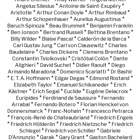
*
*
Angelus Silesius
Antoine de Saint-Exupéry
*
*
*
Aristotle
Arthur Conan Doyle
Arthur Rimbaud
*
*
Arthur Schopenhauer
Aurelius Augustinus
*
*
Baruch Spinoza
Beau Brummell
Benjamin Franklin
*
*
*
*
Ben Jonson
Bertrand Russell
Bettina Brentano
*
*
*
Billy Wilder
Blaise Pascal
Calderón de la Barca
*
*
Carl Gustav Jung
Carl von Clausewitz
Charles
*
*
*
Baudelaire
Charles Dickens
Clemens Brentano
*
*
Constantin Tsiolkovski
Cristóbal Colón
Dante
*
*
*
Alighieri
David Suchet
Didier Raoult
Diego
*
*
Armando Maradona
Domenico Scarlatti
Dr Bashir
*
*
*
*
E. T. A. Hoffmann
Edgar Degas
Edmond Rostand
*
*
Elizabeth Taylor
Emanuel Schikaneder
Erich
*
*
*
*
Kästner
Erich Segal
Euclide
Eugène Delacroix
*
*
Euripides
Ferdinand de Saussure
Fernando
*
*
Arrabal
Fernando Botero
Florian Henckel von
*
*
Donnersmarck
Franc-Nohain
Francesco Petrarca
*
*
François-René de Chateaubriand
Friedrich Engels
*
*
*
Friedrich Hölderlin
Friedrich Nietzsche
Friedrich
*
*
Schlegel
Friedrich von Schiller
Gabriele
*
*
*
D'Annunzio
Garak
Gary Grant
Gaston Bachelard