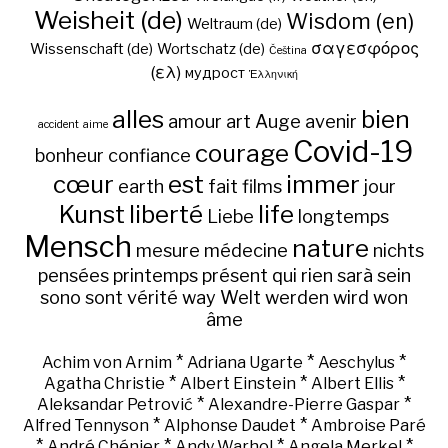
Weisheit (de)
Wisdom (en)
Weltraum (de)
σαγεσφόρος
Wissenschaft (de)
Wortschatz (de)
Čeština
(ελ)
мудрост
Ἑλληνική
alles
bien
amour
art
Auge
avenir
accident
aime
Covid-19
courage
bonheur
confiance
cœur
est
immer
earth
fait
films
jour
Kunst
liberté
life
Liebe
longtemps
Mensch
nature
mesure
médecine
nichts
pensées
printemps
présent
qui
rien
sarà
sein
sono
sont
vérité
way
Welt
werden
wird
won
âme
*
*
*
Achim von Arnim
Adriana Ugarte
Aeschylus
*
*
*
Agatha Christie
Albert Einstein
Albert Ellis
*
*
Aleksandar Petrović
Alexandre-Pierre Gaspar
*
*
Alfred Tennyson
Alphonse Daudet
Ambroise Paré
*
*
*
*
André Chénier
Andy Warhol
Angela Merkel