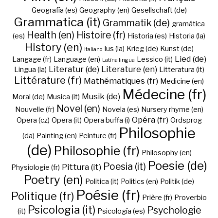
Geografía (es)
Geography (en)
Gesellschaft (de)
Grammatica (it)
Grammatik (de)
gramática
Health (en)
Histoire (fr)
(es)
Historia (es)
Historia (la)
History (en)
Iūs (la)
Krieg (de)
Kunst (de)
Italiano
Lied (de)
Langage (fr)
Language (en)
Lessico (it)
Latīna lingua
Literatur (de)
Literature (en)
Lingua (la)
Litteratura (it)
Littérature (fr)
Mathématiques (fr)
Medicine (en)
Médecine (fr)
Musik (de)
Moral (de)
Musica (it)
Novel (en)
Nouvelle (fr)
Novela (es)
Nursery rhyme (en)
Opéra (fr)
Opera (cz)
Opera (it)
Opera buffa (i)
Ordsprog
Philosophie
(da)
Painting (en)
Peinture (fr)
(de)
Philosophie (fr)
Philosophy (en)
Poesie (de)
Poesia (it)
Pittura (it)
Physiologie (fr)
Poetry (en)
Politica (it)
Politics (en)
Politik (de)
Poésie (fr)
Politique (fr)
Prière (fr)
Proverbio
Psicologia (it)
Psychologie
(it)
Psicología (es)