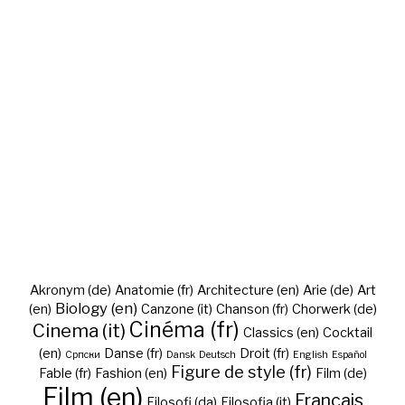
Akronym (de)
Anatomie (fr)
Architecture (en)
Arie (de)
Art
Biology (en)
(en)
Canzone (it)
Chanson (fr)
Chorwerk (de)
Cinéma (fr)
Cinema (it)
Classics (en)
Cocktail
(en)
Danse (fr)
Droit (fr)
Cрпски
Dansk
Deutsch
English
Español
Figure de style (fr)
Fable (fr)
Fashion (en)
Film (de)
Film (en)
Français
Filosofi (da)
Filosofia (it)