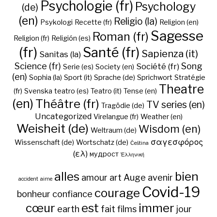
Psychologie (fr)
Psychology
(de)
(en)
Religio (la)
Psykologi
Recette (fr)
Religion (en)
Sagesse
Roman (fr)
Religion (fr)
Religión (es)
(fr)
Santé (fr)
Sapienza (it)
Sanitas (la)
Science (fr)
Song
Société (fr)
Serie (es)
Society (en)
(en)
Sophia (la)
Sport (it)
Sprache (de)
Sprichwort
Stratégie
Theatre
(fr)
Svenska
teatro (es)
Teatro (it)
Tense (en)
(en)
Théâtre (fr)
TV series (en)
Tragödie (de)
Uncategorized
Virelangue (fr)
Weather (en)
Weisheit (de)
Wisdom (en)
Weltraum (de)
σαγεσφόρος
Wissenschaft (de)
Wortschatz (de)
Čeština
(ελ)
мудрост
Ἑλληνική
alles
bien
amour
art
Auge
avenir
accident
aime
Covid-19
courage
bonheur
confiance
cœur
est
immer
earth
fait
films
jour