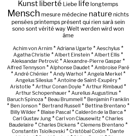
Kunst
liberté
life
Liebe
longtemps
Mensch
nature
mesure
médecine
nichts
pensées
printemps
présent
qui
rien
sarà
sein
sono
sont
vérité
way
Welt
werden
wird
won
âme
*
*
*
Achim von Arnim
Adriana Ugarte
Aeschylus
*
*
*
Agatha Christie
Albert Einstein
Albert Ellis
*
*
Aleksandar Petrović
Alexandre-Pierre Gaspar
*
*
Alfred Tennyson
Alphonse Daudet
Ambroise Paré
*
*
*
*
André Chénier
Andy Warhol
Angela Merkel
*
*
Angelus Silesius
Antoine de Saint-Exupéry
*
*
*
Aristotle
Arthur Conan Doyle
Arthur Rimbaud
*
*
Arthur Schopenhauer
Aurelius Augustinus
*
*
Baruch Spinoza
Beau Brummell
Benjamin Franklin
*
*
*
*
Ben Jonson
Bertrand Russell
Bettina Brentano
*
*
*
Billy Wilder
Blaise Pascal
Calderón de la Barca
*
*
Carl Gustav Jung
Carl von Clausewitz
Charles
*
*
*
Baudelaire
Charles Dickens
Clemens Brentano
*
*
Constantin Tsiolkovski
Cristóbal Colón
Dante