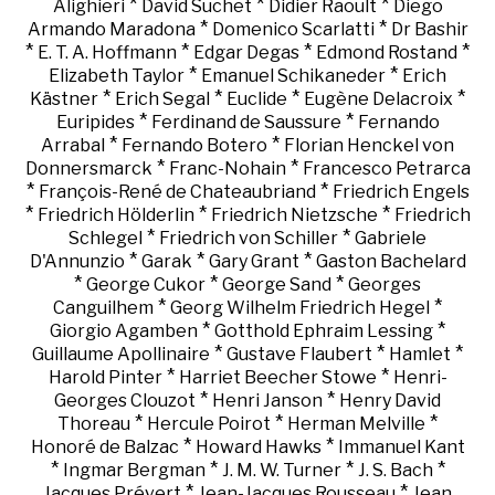
*
*
*
Alighieri
David Suchet
Didier Raoult
Diego
*
*
Armando Maradona
Domenico Scarlatti
Dr Bashir
*
*
*
*
E. T. A. Hoffmann
Edgar Degas
Edmond Rostand
*
*
Elizabeth Taylor
Emanuel Schikaneder
Erich
*
*
*
*
Kästner
Erich Segal
Euclide
Eugène Delacroix
*
*
Euripides
Ferdinand de Saussure
Fernando
*
*
Arrabal
Fernando Botero
Florian Henckel von
*
*
Donnersmarck
Franc-Nohain
Francesco Petrarca
*
*
François-René de Chateaubriand
Friedrich Engels
*
*
*
Friedrich Hölderlin
Friedrich Nietzsche
Friedrich
*
*
Schlegel
Friedrich von Schiller
Gabriele
*
*
*
D'Annunzio
Garak
Gary Grant
Gaston Bachelard
*
*
*
George Cukor
George Sand
Georges
*
*
Canguilhem
Georg Wilhelm Friedrich Hegel
*
*
Giorgio Agamben
Gotthold Ephraim Lessing
*
*
*
Guillaume Apollinaire
Gustave Flaubert
Hamlet
*
*
Harold Pinter
Harriet Beecher Stowe
Henri-
*
*
Georges Clouzot
Henri Janson
Henry David
*
*
*
Thoreau
Hercule Poirot
Herman Melville
*
*
Honoré de Balzac
Howard Hawks
Immanuel Kant
*
*
*
*
Ingmar Bergman
J. M. W. Turner
J. S. Bach
*
*
Jacques Prévert
Jean-Jacques Rousseau
Jean