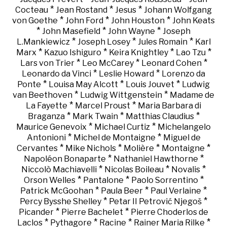
*
*
*
Cocteau
Jean Rostand
Jesus
Johann Wolfgang
*
*
*
von Goethe
John Ford
John Houston
John Keats
*
*
*
John Masefield
John Wayne
Joseph
*
*
*
L.Mankiewicz
Joseph Losey
Jules Romain
Karl
*
*
*
*
Marx
Kazuo Ishiguro
Keira Knightley
Lao Tzu
*
*
*
Lars von Trier
Leo McCarey
Leonard Cohen
*
*
Leonardo da Vinci
Leslie Howard
Lorenzo da
*
*
*
Ponte
Louisa May Alcott
Louis Jouvet
Ludwig
*
*
van Beethoven
Ludwig Wittgenstein
Madame de
*
*
La Fayette
Marcel Proust
Maria Barbara di
*
*
*
Braganza
Mark Twain
Matthias Claudius
*
*
Maurice Genevoix
Michael Curtiz
Michelangelo
*
*
Antonioni
Michel de Montaigne
Miguel de
*
*
*
*
Cervantes
Mike Nichols
Molière
Montaigne
*
*
Napoléon Bonaparte
Nathaniel Hawthorne
*
*
*
Niccolò Machiavelli
Nicolas Boileau
Novalis
*
*
*
Orson Welles
Pantalone
Paolo Sorrentino
*
*
*
Patrick McGoohan
Paula Beer
Paul Verlaine
*
*
Percy Bysshe Shelley
Petar II Petrović Njegoš
*
*
Picander
Pierre Bachelet
Pierre Choderlos de
*
*
*
*
Laclos
Pythagore
Racine
Rainer Maria Rilke