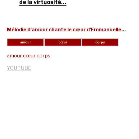
de la virtuosité…
Mélodie d’amour chante le cœur d’Emmanuelle…
amour
cœur
corps
YOUTUBE