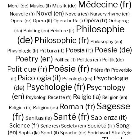
Médecine (fr)
Musik (de)
Moral (de)
Musica (it)
Novel (en)
Nouvelle (fr)
Novela (es)
Nursery rhyme (en)
Opéra (fr)
Opera (cz)
Opera (it)
Opera buffa (i)
Ordsprog
Philosophie
(da)
Painting (en)
Peinture (fr)
(de)
Philosophie (fr)
Philosophy (en)
Poesie (de)
Poesia (it)
Pittura (it)
Physiologie (fr)
Poetry (en)
Politica (it)
Politics (en)
Politik (de)
Poésie (fr)
Politique (fr)
Prière (fr)
Proverbio
Psicologia (it)
Psychologie
(it)
Psicología (es)
Psychologie (fr)
Psychology
(de)
(en)
Religio (la)
Psykologi
Recette (fr)
Religion (en)
Sagesse
Roman (fr)
Religion (fr)
Religión (es)
(fr)
Santé (fr)
Sapienza (it)
Sanitas (la)
Science (fr)
Song
Société (fr)
Serie (es)
Society (en)
(en)
Sophia (la)
Sport (it)
Sprache (de)
Sprichwort
Stratégie