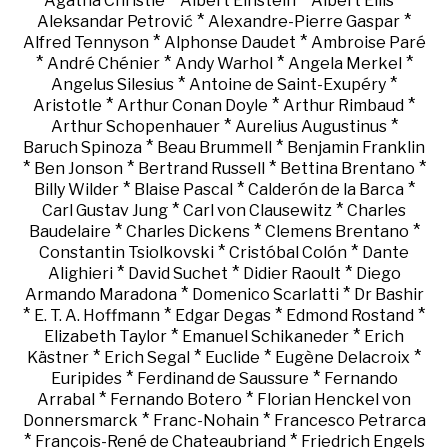
Agatha Christie
Albert Einstein
Albert Ellis
*
*
Aleksandar Petrović
Alexandre-Pierre Gaspar
*
*
Alfred Tennyson
Alphonse Daudet
Ambroise Paré
*
*
*
*
André Chénier
Andy Warhol
Angela Merkel
*
*
Angelus Silesius
Antoine de Saint-Exupéry
*
*
*
Aristotle
Arthur Conan Doyle
Arthur Rimbaud
*
*
Arthur Schopenhauer
Aurelius Augustinus
*
*
Baruch Spinoza
Beau Brummell
Benjamin Franklin
*
*
*
*
Ben Jonson
Bertrand Russell
Bettina Brentano
*
*
*
Billy Wilder
Blaise Pascal
Calderón de la Barca
*
*
Carl Gustav Jung
Carl von Clausewitz
Charles
*
*
*
Baudelaire
Charles Dickens
Clemens Brentano
*
*
Constantin Tsiolkovski
Cristóbal Colón
Dante
*
*
*
Alighieri
David Suchet
Didier Raoult
Diego
*
*
Armando Maradona
Domenico Scarlatti
Dr Bashir
*
*
*
*
E. T. A. Hoffmann
Edgar Degas
Edmond Rostand
*
*
Elizabeth Taylor
Emanuel Schikaneder
Erich
*
*
*
*
Kästner
Erich Segal
Euclide
Eugène Delacroix
*
*
Euripides
Ferdinand de Saussure
Fernando
*
*
Arrabal
Fernando Botero
Florian Henckel von
*
*
Donnersmarck
Franc-Nohain
Francesco Petrarca
*
*
François-René de Chateaubriand
Friedrich Engels