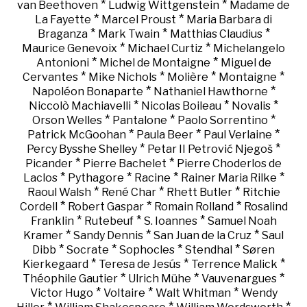
*
*
van Beethoven
Ludwig Wittgenstein
Madame de
*
*
La Fayette
Marcel Proust
Maria Barbara di
*
*
*
Braganza
Mark Twain
Matthias Claudius
*
*
Maurice Genevoix
Michael Curtiz
Michelangelo
*
*
Antonioni
Michel de Montaigne
Miguel de
*
*
*
*
Cervantes
Mike Nichols
Molière
Montaigne
*
*
Napoléon Bonaparte
Nathaniel Hawthorne
*
*
*
Niccolò Machiavelli
Nicolas Boileau
Novalis
*
*
*
Orson Welles
Pantalone
Paolo Sorrentino
*
*
*
Patrick McGoohan
Paula Beer
Paul Verlaine
*
*
Percy Bysshe Shelley
Petar II Petrović Njegoš
*
*
Picander
Pierre Bachelet
Pierre Choderlos de
*
*
*
*
Laclos
Pythagore
Racine
Rainer Maria Rilke
*
*
*
Raoul Walsh
René Char
Rhett Butler
Ritchie
*
*
*
Cordell
Robert Gaspar
Romain Rolland
Rosalind
*
*
*
Franklin
Rutebeuf
S. Ioannes
Samuel Noah
*
*
*
Kramer
Sandy Dennis
San Juan de la Cruz
Saul
*
*
*
*
Dibb
Socrate
Sophocles
Stendhal
Søren
*
*
*
Kierkegaard
Teresa de Jesús
Terrence Malick
*
*
*
Théophile Gautier
Ulrich Mühe
Vauvenargues
*
*
*
Victor Hugo
Voltaire
Walt Whitman
Wendy
*
*
*