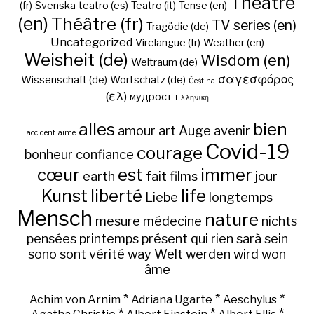
Theatre
(fr)
Svenska
teatro (es)
Teatro (it)
Tense (en)
(en)
Théâtre (fr)
TV series (en)
Tragödie (de)
Uncategorized
Virelangue (fr)
Weather (en)
Weisheit (de)
Wisdom (en)
Weltraum (de)
σαγεσφόρος
Wissenschaft (de)
Wortschatz (de)
Čeština
(ελ)
мудрост
Ἑλληνική
alles
bien
amour
art
Auge
avenir
accident
aime
Covid-19
courage
bonheur
confiance
cœur
est
immer
earth
fait
films
jour
Kunst
liberté
life
Liebe
longtemps
Mensch
nature
mesure
médecine
nichts
pensées
printemps
présent
qui
rien
sarà
sein
sono
sont
vérité
way
Welt
werden
wird
won
âme
*
*
*
Achim von Arnim
Adriana Ugarte
Aeschylus
*
*
*