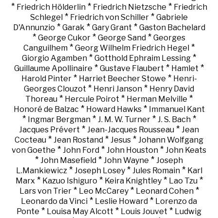
*
*
*
Friedrich Hölderlin
Friedrich Nietzsche
Friedrich
*
*
Schlegel
Friedrich von Schiller
Gabriele
*
*
*
D'Annunzio
Garak
Gary Grant
Gaston Bachelard
*
*
*
George Cukor
George Sand
Georges
*
*
Canguilhem
Georg Wilhelm Friedrich Hegel
*
*
Giorgio Agamben
Gotthold Ephraim Lessing
*
*
*
Guillaume Apollinaire
Gustave Flaubert
Hamlet
*
*
Harold Pinter
Harriet Beecher Stowe
Henri-
*
*
Georges Clouzot
Henri Janson
Henry David
*
*
*
Thoreau
Hercule Poirot
Herman Melville
*
*
Honoré de Balzac
Howard Hawks
Immanuel Kant
*
*
*
*
Ingmar Bergman
J. M. W. Turner
J. S. Bach
*
*
Jacques Prévert
Jean-Jacques Rousseau
Jean
*
*
*
Cocteau
Jean Rostand
Jesus
Johann Wolfgang
*
*
*
von Goethe
John Ford
John Houston
John Keats
*
*
*
John Masefield
John Wayne
Joseph
*
*
*
L.Mankiewicz
Joseph Losey
Jules Romain
Karl
*
*
*
*
Marx
Kazuo Ishiguro
Keira Knightley
Lao Tzu
*
*
*
Lars von Trier
Leo McCarey
Leonard Cohen
*
*
Leonardo da Vinci
Leslie Howard
Lorenzo da
*
*
*
Ponte
Louisa May Alcott
Louis Jouvet
Ludwig