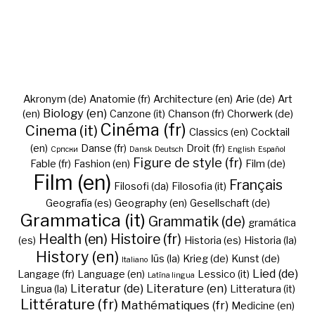
Akronym (de)
Anatomie (fr)
Architecture (en)
Arie (de)
Art
Biology (en)
(en)
Canzone (it)
Chanson (fr)
Chorwerk (de)
Cinéma (fr)
Cinema (it)
Classics (en)
Cocktail
(en)
Danse (fr)
Droit (fr)
Cрпски
Dansk
Deutsch
English
Español
Figure de style (fr)
Fable (fr)
Fashion (en)
Film (de)
Film (en)
Français
Filosofi (da)
Filosofia (it)
Geografía (es)
Geography (en)
Gesellschaft (de)
Grammatica (it)
Grammatik (de)
gramática
Health (en)
Histoire (fr)
(es)
Historia (es)
Historia (la)
History (en)
Iūs (la)
Krieg (de)
Kunst (de)
Italiano
Lied (de)
Langage (fr)
Language (en)
Lessico (it)
Latīna lingua
Literatur (de)
Literature (en)
Lingua (la)
Litteratura (it)
Littérature (fr)
Mathématiques (fr)
Medicine (en)