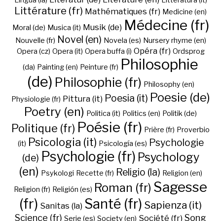
Lingua (la)
Litteratura (it)
Littérature (fr)
Mathématiques (fr)
Medicine (en)
Médecine (fr)
Musik (de)
Moral (de)
Musica (it)
Novel (en)
Nouvelle (fr)
Novela (es)
Nursery rhyme (en)
Opéra (fr)
Opera (cz)
Opera (it)
Opera buffa (i)
Ordsprog
Philosophie
(da)
Painting (en)
Peinture (fr)
(de)
Philosophie (fr)
Philosophy (en)
Poesie (de)
Poesia (it)
Pittura (it)
Physiologie (fr)
Poetry (en)
Politica (it)
Politics (en)
Politik (de)
Poésie (fr)
Politique (fr)
Prière (fr)
Proverbio
Psicologia (it)
Psychologie
(it)
Psicología (es)
Psychologie (fr)
Psychology
(de)
(en)
Religio (la)
Psykologi
Recette (fr)
Religion (en)
Sagesse
Roman (fr)
Religion (fr)
Religión (es)
(fr)
Santé (fr)
Sapienza (it)
Sanitas (la)
Science (fr)
Song
Société (fr)
Serie (es)
Society (en)