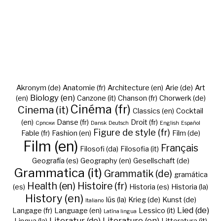
Akronym (de)
Anatomie (fr)
Architecture (en)
Arie (de)
Art
Biology (en)
(en)
Canzone (it)
Chanson (fr)
Chorwerk (de)
Cinéma (fr)
Cinema (it)
Classics (en)
Cocktail
(en)
Danse (fr)
Droit (fr)
Cрпски
Dansk
Deutsch
English
Español
Figure de style (fr)
Fable (fr)
Fashion (en)
Film (de)
Film (en)
Français
Filosofi (da)
Filosofia (it)
Geografía (es)
Geography (en)
Gesellschaft (de)
Grammatica (it)
Grammatik (de)
gramática
Health (en)
Histoire (fr)
(es)
Historia (es)
Historia (la)
History (en)
Iūs (la)
Krieg (de)
Kunst (de)
Italiano
Lied (de)
Langage (fr)
Language (en)
Lessico (it)
Latīna lingua
Literatur (de)
Literature (en)