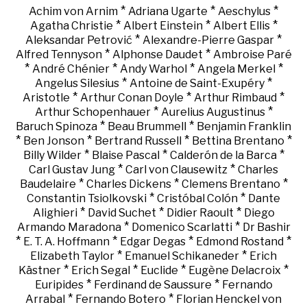
*
*
*
Achim von Arnim
Adriana Ugarte
Aeschylus
*
*
*
Agatha Christie
Albert Einstein
Albert Ellis
*
*
Aleksandar Petrović
Alexandre-Pierre Gaspar
*
*
Alfred Tennyson
Alphonse Daudet
Ambroise Paré
*
*
*
*
André Chénier
Andy Warhol
Angela Merkel
*
*
Angelus Silesius
Antoine de Saint-Exupéry
*
*
*
Aristotle
Arthur Conan Doyle
Arthur Rimbaud
*
*
Arthur Schopenhauer
Aurelius Augustinus
*
*
Baruch Spinoza
Beau Brummell
Benjamin Franklin
*
*
*
*
Ben Jonson
Bertrand Russell
Bettina Brentano
*
*
*
Billy Wilder
Blaise Pascal
Calderón de la Barca
*
*
Carl Gustav Jung
Carl von Clausewitz
Charles
*
*
*
Baudelaire
Charles Dickens
Clemens Brentano
*
*
Constantin Tsiolkovski
Cristóbal Colón
Dante
*
*
*
Alighieri
David Suchet
Didier Raoult
Diego
*
*
Armando Maradona
Domenico Scarlatti
Dr Bashir
*
*
*
*
E. T. A. Hoffmann
Edgar Degas
Edmond Rostand
*
*
Elizabeth Taylor
Emanuel Schikaneder
Erich
*
*
*
*
Kästner
Erich Segal
Euclide
Eugène Delacroix
*
*
Euripides
Ferdinand de Saussure
Fernando
*
*
Arrabal
Fernando Botero
Florian Henckel von