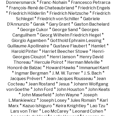
*
*
Donnersmarck
Franc-Nohain
Francesco Petrarca
*
*
François-René de Chateaubriand
Friedrich Engels
*
*
*
Friedrich Hölderlin
Friedrich Nietzsche
Friedrich
*
*
Schlegel
Friedrich von Schiller
Gabriele
*
*
*
D'Annunzio
Garak
Gary Grant
Gaston Bachelard
*
*
*
George Cukor
George Sand
Georges
*
*
Canguilhem
Georg Wilhelm Friedrich Hegel
*
*
Giorgio Agamben
Gotthold Ephraim Lessing
*
*
*
Guillaume Apollinaire
Gustave Flaubert
Hamlet
*
*
Harold Pinter
Harriet Beecher Stowe
Henri-
*
*
Georges Clouzot
Henri Janson
Henry David
*
*
*
Thoreau
Hercule Poirot
Herman Melville
*
*
Honoré de Balzac
Howard Hawks
Immanuel Kant
*
*
*
*
Ingmar Bergman
J. M. W. Turner
J. S. Bach
*
*
Jacques Prévert
Jean-Jacques Rousseau
Jean
*
*
*
Cocteau
Jean Rostand
Jesus
Johann Wolfgang
*
*
*
von Goethe
John Ford
John Houston
John Keats
*
*
*
John Masefield
John Wayne
Joseph
*
*
*
L.Mankiewicz
Joseph Losey
Jules Romain
Karl
*
*
*
*
Marx
Kazuo Ishiguro
Keira Knightley
Lao Tzu
*
*
*
Lars von Trier
Leo McCarey
Leonard Cohen