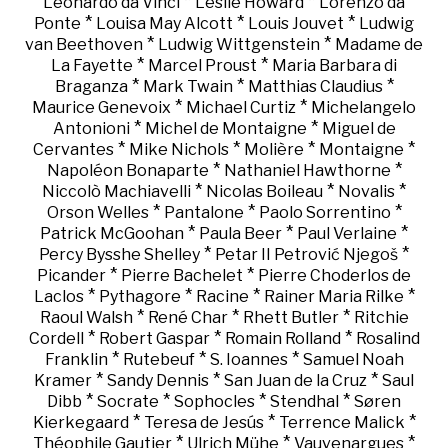
*
*
Leonardo da Vinci
Leslie Howard
Lorenzo da
*
*
*
Ponte
Louisa May Alcott
Louis Jouvet
Ludwig
*
*
van Beethoven
Ludwig Wittgenstein
Madame de
*
*
La Fayette
Marcel Proust
Maria Barbara di
*
*
*
Braganza
Mark Twain
Matthias Claudius
*
*
Maurice Genevoix
Michael Curtiz
Michelangelo
*
*
Antonioni
Michel de Montaigne
Miguel de
*
*
*
*
Cervantes
Mike Nichols
Molière
Montaigne
*
*
Napoléon Bonaparte
Nathaniel Hawthorne
*
*
*
Niccolò Machiavelli
Nicolas Boileau
Novalis
*
*
*
Orson Welles
Pantalone
Paolo Sorrentino
*
*
*
Patrick McGoohan
Paula Beer
Paul Verlaine
*
*
Percy Bysshe Shelley
Petar II Petrović Njegoš
*
*
Picander
Pierre Bachelet
Pierre Choderlos de
*
*
*
*
Laclos
Pythagore
Racine
Rainer Maria Rilke
*
*
*
Raoul Walsh
René Char
Rhett Butler
Ritchie
*
*
*
Cordell
Robert Gaspar
Romain Rolland
Rosalind
*
*
*
Franklin
Rutebeuf
S. Ioannes
Samuel Noah
*
*
*
Kramer
Sandy Dennis
San Juan de la Cruz
Saul
*
*
*
*
Dibb
Socrate
Sophocles
Stendhal
Søren
*
*
*
Kierkegaard
Teresa de Jesús
Terrence Malick
*
*
*
Théophile Gautier
Ulrich Mühe
Vauvenargues