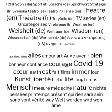
(en)
Sophia (la)
Sport (it)
Sprache (de)
Sprichwort
Stratégie
Theatre
(fr)
Svenska
teatro (es)
Teatro (it)
Tense (en)
(en)
Théâtre (fr)
TV series (en)
Tragödie (de)
Uncategorized
Virelangue (fr)
Weather (en)
Weisheit (de)
Wisdom (en)
Weltraum (de)
σαγεσφόρος
Wissenschaft (de)
Wortschatz (de)
Čeština
(ελ)
мудрост
Ἑλληνική
alles
bien
amour
art
Auge
avenir
accident
aime
Covid-19
courage
bonheur
confiance
cœur
est
immer
earth
fait
films
jour
Kunst
liberté
life
Liebe
longtemps
Mensch
nature
mesure
médecine
nichts
pensées
printemps
présent
qui
rien
sarà
sein
sono
sont
vérité
way
Welt
werden
wird
won
âme