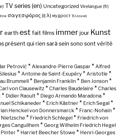
TV series (en)
Uncategorized
e)
Virelangue (fr)
σαγεσφόρος (ελ)
мудрост
tina
Ἑλληνική
r
est
immer
Kunst
earth
fait
films
jour
ps
présent
qui
rien
sarà
sein
sono
sont
vérité
*
*
ar Petrović
Alexandre-Pierre Gaspar
Alfred
*
*
*
Silesius
Antoine de Saint-Exupéry
Aristotle
*
*
*
au Brummell
Benjamin Franklin
Ben Jonson
*
*
Carl von Clausewitz
Charles Baudelaire
Charles
*
*
*
t
Didier Raoult
Diego Armando Maradona
*
*
*
nuel Schikaneder
Erich Kästner
Erich Segal
*
*
rian Henckel von Donnersmarck
Franc-Nohain
*
*
h Nietzsche
Friedrich Schlegel
Friedrich von
*
rges Canguilhem
Georg Wilhelm Friedrich Hegel
*
*
 Pinter
Harriet Beecher Stowe
Henri-Georges