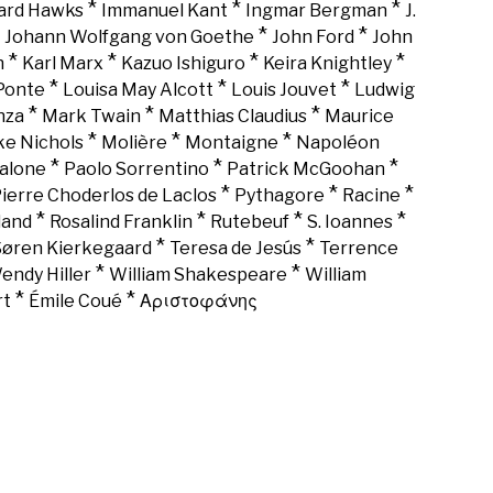
*
*
*
rd Hawks
Immanuel Kant
Ingmar Bergman
J.
*
*
*
Johann Wolfgang von Goethe
John Ford
John
*
*
*
*
n
Karl Marx
Kazuo Ishiguro
Keira Knightley
*
*
*
Ponte
Louisa May Alcott
Louis Jouvet
Ludwig
*
*
*
nza
Mark Twain
Matthias Claudius
Maurice
*
*
*
ke Nichols
Molière
Montaigne
Napoléon
*
*
*
alone
Paolo Sorrentino
Patrick McGoohan
*
*
*
ierre Choderlos de Laclos
Pythagore
Racine
*
*
*
*
land
Rosalind Franklin
Rutebeuf
S. Ioannes
*
*
Søren Kierkegaard
Teresa de Jesús
Terrence
*
*
endy Hiller
William Shakespeare
William
*
*
rt
Émile Coué
Αριστοφάνης