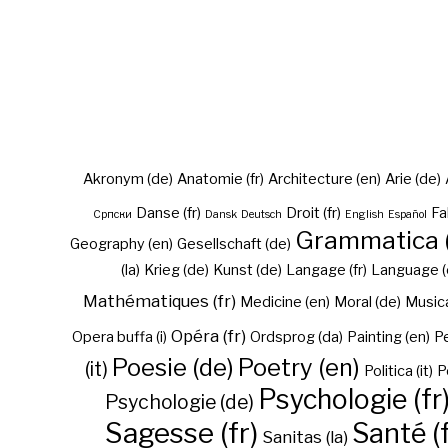
Akronym (de)
Anatomie (fr)
Architecture (en)
Arie (de)
Danse (fr)
Droit (fr)
Fa
Cрпски
Dansk
Deutsch
English
Español
Grammatica (
Geography (en)
Gesellschaft (de)
(la)
Krieg (de)
Kunst (de)
Langage (fr)
Language (
Mathématiques (fr)
Medicine (en)
Moral (de)
Musica 
Opéra (fr)
Opera buffa (i)
Ordsprog (da)
Painting (en)
Pe
Poesie (de)
Poetry (en)
(it)
Politica (it)
P
Psychologie (fr
Psychologie (de)
Sagesse (fr)
Santé (f
Sanitas (la)