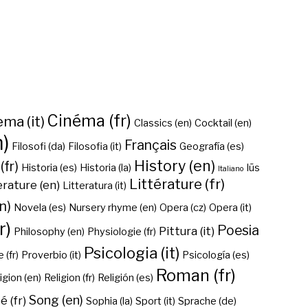
Cinéma (fr)
ma (it)
Classics (en)
Cocktail (en)
n)
Français
Filosofi (da)
Filosofia (it)
Geografía (es)
History (en)
(fr)
Historia (es)
Historia (la)
Iūs
Italiano
Littérature (fr)
erature (en)
Litteratura (it)
n)
Novela (es)
Nursery rhyme (en)
Opera (cz)
Opera (it)
r)
Poesia
Pittura (it)
Philosophy (en)
Physiologie (fr)
Psicologia (it)
 (fr)
Proverbio (it)
Psicología (es)
Roman (fr)
igion (en)
Religion (fr)
Religión (es)
Song (en)
é (fr)
Sophia (la)
Sport (it)
Sprache (de)