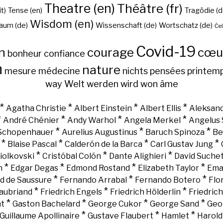
Theatre (en)
Théâtre (fr)
it)
Tense (en)
Tragödie (d
Wisdom (en)
aum (de)
Wissenschaft (de)
Wortschatz (de)
Češ
Covid-19
n
courage
cœu
bonheur
confiance
h
nature
mesure
médecine
nichts
pensées
printem
way
Welt
werden
wird
won
âme
*
*
*
*
Agatha Christie
Albert Einstein
Albert Ellis
Aleksand
*
*
*
*
André Chénier
Andy Warhol
Angela Merkel
Angelus 
*
*
*
 Schopenhauer
Aurelius Augustinus
Baruch Spinoza
Be
*
*
*
*
Blaise Pascal
Calderón de la Barca
Carl Gustav Jung
*
*
*
iolkovski
Cristóbal Colón
Dante Alighieri
David Suche
*
*
*
*
n
Edgar Degas
Edmond Rostand
Elizabeth Taylor
Ema
*
*
*
d de Saussure
Fernando Arrabal
Fernando Botero
Flo
*
*
*
aubriand
Friedrich Engels
Friedrich Hölderlin
Friedric
*
*
*
*
nt
Gaston Bachelard
George Cukor
George Sand
Geo
*
*
*
Guillaume Apollinaire
Gustave Flaubert
Hamlet
Harold