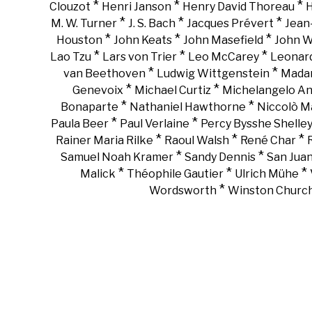
*
*
*
Clouzot
Henri Janson
Henry David Thoreau
H
*
*
*
M. W. Turner
J. S. Bach
Jacques Prévert
Jean
*
*
*
Houston
John Keats
John Masefield
John 
*
*
*
Lao Tzu
Lars von Trier
Leo McCarey
Leonar
*
*
van Beethoven
Ludwig Wittgenstein
Madam
*
*
Genevoix
Michael Curtiz
Michelangelo An
*
*
Bonaparte
Nathaniel Hawthorne
Niccolò Ma
*
*
Paula Beer
Paul Verlaine
Percy Bysshe Shelle
*
*
*
Rainer Maria Rilke
Raoul Walsh
René Char
*
*
Samuel Noah Kramer
Sandy Dennis
San Juan
*
*
*
Malick
Théophile Gautier
Ulrich Mühe
*
Wordsworth
Winston Churchi