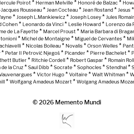
*
*
*
ercule Poirot
Herman Melville
Honoré de Balzac
Howa
*
*
*
-Jacques Rousseau
Jean Cocteau
Jean Rostand
Jesus
*
*
*
Wayne
Joseph L.Mankiewicz
Joseph Losey
Jules Romai
*
*
*
d Cohen
Leonardo da Vinci
Leslie Howard
Lorenzo da 
*
*
e de La Fayette
Marcel Proust
Maria Barbara di Braga
*
*
*
tonioni
Michel de Montaigne
Miguel de Cervantes
Mi
*
*
*
*
chiavelli
Nicolas Boileau
Novalis
Orson Welles
Pant
*
*
*
*
y
Petar II Petrović Njegoš
Picander
Pierre Bachelet
P
*
*
*
Rhett Butler
Ritchie Cordell
Robert Gaspar
Romain Rol
*
*
*
*
*
 de la Cruz
Saul Dibb
Socrate
Sophocles
Stendhal
*
*
*
*
Vauvenargues
Victor Hugo
Voltaire
Walt Whitman
W
*
*
ll
Wolfgang Amadeus Mozart
Wolgang Amadeus Moza
© 2026
Memento Mundi