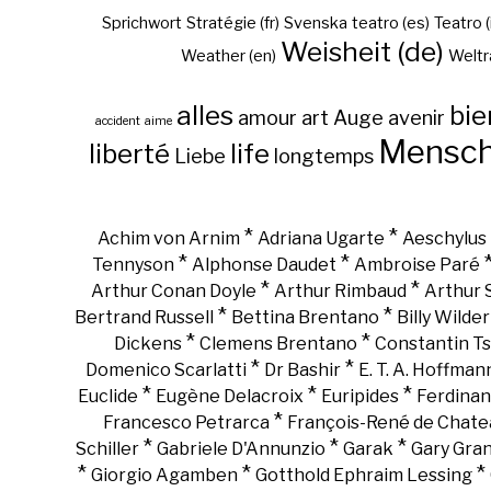
Sprichwort
Stratégie (fr)
Svenska
teatro (es)
Teatro (
Weisheit (de)
Weather (en)
Weltr
alles
bie
amour
art
Auge
avenir
accident
aime
Mensc
liberté
life
Liebe
longtemps
*
*
Achim von Arnim
Adriana Ugarte
Aeschylus
*
*
Tennyson
Alphonse Daudet
Ambroise Paré
*
*
Arthur Conan Doyle
Arthur Rimbaud
Arthur
*
*
Bertrand Russell
Bettina Brentano
Billy Wilder
*
*
Dickens
Clemens Brentano
Constantin Ts
*
*
Domenico Scarlatti
Dr Bashir
E. T. A. Hoffman
*
*
*
Euclide
Eugène Delacroix
Euripides
Ferdinan
*
Francesco Petrarca
François-René de Chate
*
*
*
Schiller
Gabriele D'Annunzio
Garak
Gary Gra
*
*
*
Giorgio Agamben
Gotthold Ephraim Lessing