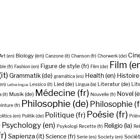
Cine
Biology (en)
Art (en)
Canzone (it)
Chanson (fr)
Chorwerk (de)
Film (e
Figure de style (fr)
ble (fr)
Fashion (en)
Film (de)
it)
Grammatik (de)
Health (en)
Histoire 
gramática (es)
Lied (de)
Literatur (de)
Lit
en)
Lessico (it)
Lingua (la)
Latīna lingua
Médecine (fr)
Novel (e
Musik (de)
(it)
Nouvelle (fr)
Philosophie (de)
Philosophie (f
inture (fr)
Poésie (fr)
Politique (fr)
olitics (en)
Politik (de)
Prière
)
Psychology (en)
Religio (la)
Psykologi
Recette (fr)
Rel
r)
Sapienza (it)
Science (fr)
Sociét
Serie (es)
Society (en)