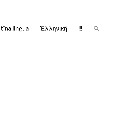
tīna lingua
Ἑλληνική
!!!