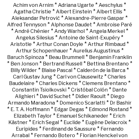
*
*
*
Achim von Arnim
Adriana Ugarte
Aeschylus
*
*
*
Agatha Christie
Albert Einstein
Albert Ellis
*
*
Aleksandar Petrović
Alexandre-Pierre Gaspar
*
*
Alfred Tennyson
Alphonse Daudet
Ambroise Paré
*
*
*
*
André Chénier
Andy Warhol
Angela Merkel
*
*
Angelus Silesius
Antoine de Saint-Exupéry
*
*
*
Aristotle
Arthur Conan Doyle
Arthur Rimbaud
*
*
Arthur Schopenhauer
Aurelius Augustinus
*
*
Baruch Spinoza
Beau Brummell
Benjamin Franklin
*
*
*
*
Ben Jonson
Bertrand Russell
Bettina Brentano
*
*
*
Billy Wilder
Blaise Pascal
Calderón de la Barca
*
*
Carl Gustav Jung
Carl von Clausewitz
Charles
*
*
*
Baudelaire
Charles Dickens
Clemens Brentano
*
*
Constantin Tsiolkovski
Cristóbal Colón
Dante
*
*
*
Alighieri
David Suchet
Didier Raoult
Diego
*
*
Armando Maradona
Domenico Scarlatti
Dr Bashir
*
*
*
*
E. T. A. Hoffmann
Edgar Degas
Edmond Rostand
*
*
Elizabeth Taylor
Emanuel Schikaneder
Erich
*
*
*
*
Kästner
Erich Segal
Euclide
Eugène Delacroix
*
*
Euripides
Ferdinand de Saussure
Fernando
*
*
Arrabal
Fernando Botero
Florian Henckel von