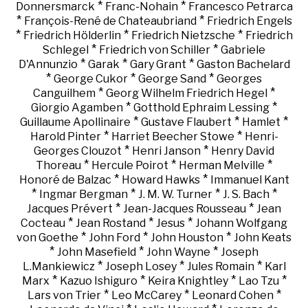
*
*
Donnersmarck
Franc-Nohain
Francesco Petrarca
*
*
François-René de Chateaubriand
Friedrich Engels
*
*
*
Friedrich Hölderlin
Friedrich Nietzsche
Friedrich
*
*
Schlegel
Friedrich von Schiller
Gabriele
*
*
*
D'Annunzio
Garak
Gary Grant
Gaston Bachelard
*
*
*
George Cukor
George Sand
Georges
*
*
Canguilhem
Georg Wilhelm Friedrich Hegel
*
*
Giorgio Agamben
Gotthold Ephraim Lessing
*
*
*
Guillaume Apollinaire
Gustave Flaubert
Hamlet
*
*
Harold Pinter
Harriet Beecher Stowe
Henri-
*
*
Georges Clouzot
Henri Janson
Henry David
*
*
*
Thoreau
Hercule Poirot
Herman Melville
*
*
Honoré de Balzac
Howard Hawks
Immanuel Kant
*
*
*
*
Ingmar Bergman
J. M. W. Turner
J. S. Bach
*
*
Jacques Prévert
Jean-Jacques Rousseau
Jean
*
*
*
Cocteau
Jean Rostand
Jesus
Johann Wolfgang
*
*
*
von Goethe
John Ford
John Houston
John Keats
*
*
*
John Masefield
John Wayne
Joseph
*
*
*
L.Mankiewicz
Joseph Losey
Jules Romain
Karl
*
*
*
*
Marx
Kazuo Ishiguro
Keira Knightley
Lao Tzu
*
*
*
Lars von Trier
Leo McCarey
Leonard Cohen