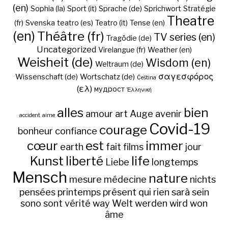
(en)
Sophia (la)
Sport (it)
Sprache (de)
Sprichwort
Stratégie
Theatre
(fr)
Svenska
teatro (es)
Teatro (it)
Tense (en)
(en)
Théâtre (fr)
TV series (en)
Tragödie (de)
Uncategorized
Virelangue (fr)
Weather (en)
Weisheit (de)
Wisdom (en)
Weltraum (de)
σαγεσφόρος
Wissenschaft (de)
Wortschatz (de)
Čeština
(ελ)
мудрост
Ἑλληνική
alles
bien
amour
art
Auge
avenir
accident
aime
Covid-19
courage
bonheur
confiance
cœur
est
immer
earth
fait
films
jour
Kunst
liberté
life
Liebe
longtemps
Mensch
nature
mesure
médecine
nichts
pensées
printemps
présent
qui
rien
sarà
sein
sono
sont
vérité
way
Welt
werden
wird
won
âme