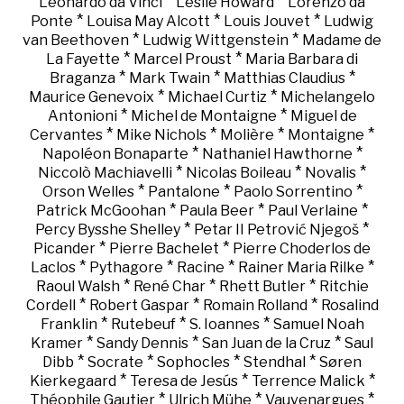
*
*
Leonardo da Vinci
Leslie Howard
Lorenzo da
*
*
*
Ponte
Louisa May Alcott
Louis Jouvet
Ludwig
*
*
van Beethoven
Ludwig Wittgenstein
Madame de
*
*
La Fayette
Marcel Proust
Maria Barbara di
*
*
*
Braganza
Mark Twain
Matthias Claudius
*
*
Maurice Genevoix
Michael Curtiz
Michelangelo
*
*
Antonioni
Michel de Montaigne
Miguel de
*
*
*
*
Cervantes
Mike Nichols
Molière
Montaigne
*
*
Napoléon Bonaparte
Nathaniel Hawthorne
*
*
*
Niccolò Machiavelli
Nicolas Boileau
Novalis
*
*
*
Orson Welles
Pantalone
Paolo Sorrentino
*
*
*
Patrick McGoohan
Paula Beer
Paul Verlaine
*
*
Percy Bysshe Shelley
Petar II Petrović Njegoš
*
*
Picander
Pierre Bachelet
Pierre Choderlos de
*
*
*
*
Laclos
Pythagore
Racine
Rainer Maria Rilke
*
*
*
Raoul Walsh
René Char
Rhett Butler
Ritchie
*
*
*
Cordell
Robert Gaspar
Romain Rolland
Rosalind
*
*
*
Franklin
Rutebeuf
S. Ioannes
Samuel Noah
*
*
*
Kramer
Sandy Dennis
San Juan de la Cruz
Saul
*
*
*
*
Dibb
Socrate
Sophocles
Stendhal
Søren
*
*
*
Kierkegaard
Teresa de Jesús
Terrence Malick
*
*
*
Théophile Gautier
Ulrich Mühe
Vauvenargues