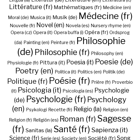
Lingua (la)
Litteratura (it)
Littérature (fr)
Mathématiques (fr)
Medicine (en)
Médecine (fr)
Musik (de)
Moral (de)
Musica (it)
Novel (en)
Nouvelle (fr)
Novela (es)
Nursery rhyme (en)
Opéra (fr)
Opera (cz)
Opera (it)
Opera buffa (i)
Ordsprog
Philosophie
(da)
Painting (en)
Peinture (fr)
(de)
Philosophie (fr)
Philosophy (en)
Poesie (de)
Poesia (it)
Pittura (it)
Physiologie (fr)
Poetry (en)
Politica (it)
Politics (en)
Politik (de)
Poésie (fr)
Politique (fr)
Prière (fr)
Proverbio
Psicologia (it)
Psychologie
(it)
Psicología (es)
Psychologie (fr)
Psychology
(de)
(en)
Religio (la)
Psykologi
Recette (fr)
Religion (en)
Sagesse
Roman (fr)
Religion (fr)
Religión (es)
(fr)
Santé (fr)
Sapienza (it)
Sanitas (la)
Science (fr)
Song
Société (fr)
Serie (es)
Society (en)