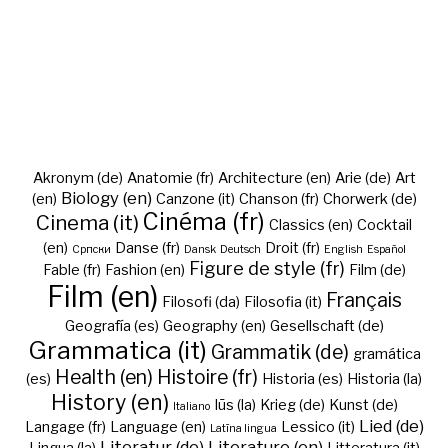
Akronym (de)
Anatomie (fr)
Architecture (en)
Arie (de)
Art
Biology (en)
(en)
Canzone (it)
Chanson (fr)
Chorwerk (de)
Cinéma (fr)
Cinema (it)
Classics (en)
Cocktail
(en)
Danse (fr)
Droit (fr)
Cрпски
Dansk
Deutsch
English
Español
Figure de style (fr)
Fable (fr)
Fashion (en)
Film (de)
Film (en)
Français
Filosofi (da)
Filosofia (it)
Geografía (es)
Geography (en)
Gesellschaft (de)
Grammatica (it)
Grammatik (de)
gramática
Health (en)
Histoire (fr)
(es)
Historia (es)
Historia (la)
History (en)
Iūs (la)
Krieg (de)
Kunst (de)
Italiano
Lied (de)
Langage (fr)
Language (en)
Lessico (it)
Latīna lingua
Literatur (de)
Literature (en)