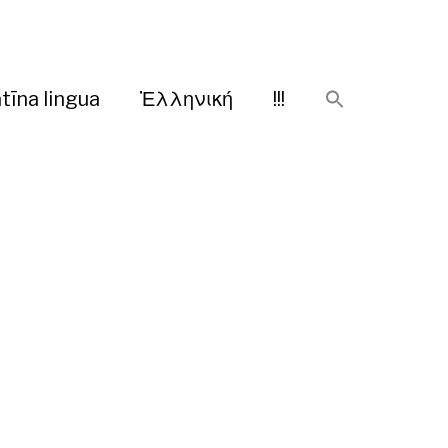
tīna lingua
Ἑλληνική
!!!