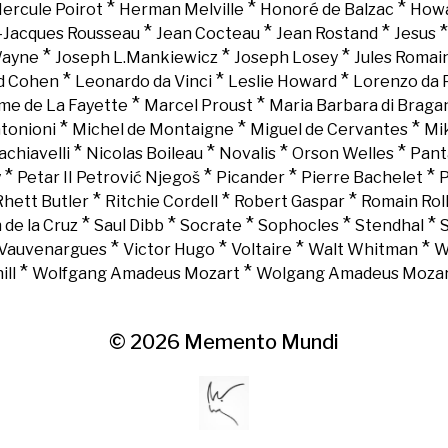
*
*
*
ercule Poirot
Herman Melville
Honoré de Balzac
Howa
*
*
*
-Jacques Rousseau
Jean Cocteau
Jean Rostand
Jesus
*
*
*
Wayne
Joseph L.Mankiewicz
Joseph Losey
Jules Romai
*
*
*
d Cohen
Leonardo da Vinci
Leslie Howard
Lorenzo da 
*
*
e de La Fayette
Marcel Proust
Maria Barbara di Braga
*
*
*
tonioni
Michel de Montaigne
Miguel de Cervantes
Mi
*
*
*
*
chiavelli
Nicolas Boileau
Novalis
Orson Welles
Pant
*
*
*
*
y
Petar II Petrović Njegoš
Picander
Pierre Bachelet
P
*
*
*
Rhett Butler
Ritchie Cordell
Robert Gaspar
Romain Rol
*
*
*
*
*
 de la Cruz
Saul Dibb
Socrate
Sophocles
Stendhal
*
*
*
*
Vauvenargues
Victor Hugo
Voltaire
Walt Whitman
W
*
*
ll
Wolfgang Amadeus Mozart
Wolgang Amadeus Moza
© 2026
Memento Mundi