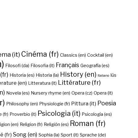
Cinéma (fr)
ma (it)
Classics (en)
Cocktail (en)
n)
Français
Filosofi (da)
Filosofia (it)
Geografía (es)
History (en)
(fr)
Historia (es)
Historia (la)
Iūs
Italiano
Littérature (fr)
erature (en)
Litteratura (it)
n)
Novela (es)
Nursery rhyme (en)
Opera (cz)
Opera (it)
r)
Poesia
Pittura (it)
Philosophy (en)
Physiologie (fr)
Psicologia (it)
 (fr)
Proverbio (it)
Psicología (es)
Roman (fr)
igion (en)
Religion (fr)
Religión (es)
Song (en)
é (fr)
Sophia (la)
Sport (it)
Sprache (de)