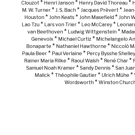
*
*
*
Clouzot
Henri Janson
Henry David Thoreau
H
*
*
*
M. W. Turner
J. S. Bach
Jacques Prévert
Jean
*
*
*
Houston
John Keats
John Masefield
John 
*
*
*
Lao Tzu
Lars von Trier
Leo McCarey
Leonar
*
*
van Beethoven
Ludwig Wittgenstein
Madam
*
*
Genevoix
Michael Curtiz
Michelangelo An
*
*
Bonaparte
Nathaniel Hawthorne
Niccolò Ma
*
*
Paula Beer
Paul Verlaine
Percy Bysshe Shelle
*
*
*
Rainer Maria Rilke
Raoul Walsh
René Char
*
*
Samuel Noah Kramer
Sandy Dennis
San Juan
*
*
*
Malick
Théophile Gautier
Ulrich Mühe
*
Wordsworth
Winston Churchi