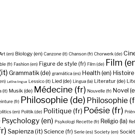
Cine
Biology (en)
Art (en)
Canzone (it)
Chanson (fr)
Chorwerk (de)
Film (e
Figure de style (fr)
ble (fr)
Fashion (en)
Film (de)
it)
Grammatik (de)
Health (en)
Histoire 
gramática (es)
Lied (de)
Literatur (de)
Lit
en)
Lessico (it)
Lingua (la)
Latīna lingua
Médecine (fr)
Novel (e
Musik (de)
(it)
Nouvelle (fr)
Philosophie (de)
Philosophie (f
inture (fr)
Poésie (fr)
Politique (fr)
olitics (en)
Politik (de)
Prière
)
Psychology (en)
Religio (la)
Psykologi
Recette (fr)
Rel
r)
Sapienza (it)
Science (fr)
Sociét
Serie (es)
Society (en)