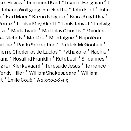
*
*
*
rd Hawks
Immanuel Kant
Ingmar Bergman
J.
*
*
*
Johann Wolfgang von Goethe
John Ford
John
*
*
*
*
n
Karl Marx
Kazuo Ishiguro
Keira Knightley
*
*
*
Ponte
Louisa May Alcott
Louis Jouvet
Ludwig
*
*
*
nza
Mark Twain
Matthias Claudius
Maurice
*
*
*
ke Nichols
Molière
Montaigne
Napoléon
*
*
*
alone
Paolo Sorrentino
Patrick McGoohan
*
*
*
ierre Choderlos de Laclos
Pythagore
Racine
*
*
*
*
land
Rosalind Franklin
Rutebeuf
S. Ioannes
*
*
Søren Kierkegaard
Teresa de Jesús
Terrence
*
*
endy Hiller
William Shakespeare
William
*
*
rt
Émile Coué
Αριστοφάνης