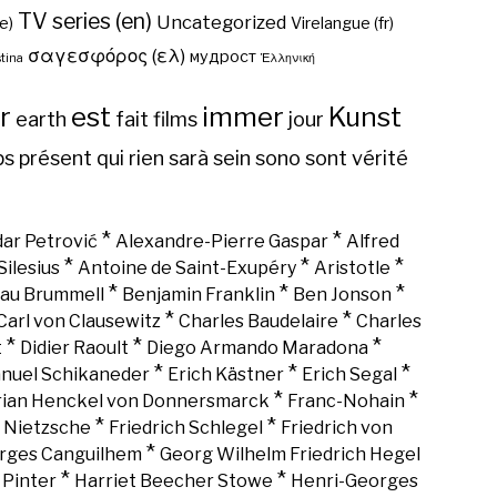
TV series (en)
Uncategorized
e)
Virelangue (fr)
σαγεσφόρος (ελ)
мудрост
tina
Ἑλληνική
r
est
immer
Kunst
earth
fait
films
jour
ps
présent
qui
rien
sarà
sein
sono
sont
vérité
*
*
ar Petrović
Alexandre-Pierre Gaspar
Alfred
*
*
*
Silesius
Antoine de Saint-Exupéry
Aristotle
*
*
*
au Brummell
Benjamin Franklin
Ben Jonson
*
*
Carl von Clausewitz
Charles Baudelaire
Charles
*
*
*
t
Didier Raoult
Diego Armando Maradona
*
*
*
nuel Schikaneder
Erich Kästner
Erich Segal
*
*
rian Henckel von Donnersmarck
Franc-Nohain
*
*
h Nietzsche
Friedrich Schlegel
Friedrich von
*
rges Canguilhem
Georg Wilhelm Friedrich Hegel
*
*
 Pinter
Harriet Beecher Stowe
Henri-Georges