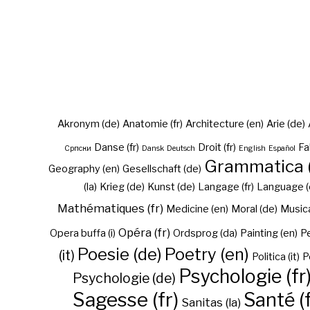
Akronym (de)
Anatomie (fr)
Architecture (en)
Arie (de)
Danse (fr)
Droit (fr)
Fa
Cрпски
Dansk
Deutsch
English
Español
Grammatica (
Geography (en)
Gesellschaft (de)
(la)
Krieg (de)
Kunst (de)
Langage (fr)
Language (
Mathématiques (fr)
Medicine (en)
Moral (de)
Musica 
Opéra (fr)
Opera buffa (i)
Ordsprog (da)
Painting (en)
Pe
Poesie (de)
Poetry (en)
(it)
Politica (it)
P
Psychologie (fr
Psychologie (de)
Sagesse (fr)
Santé (f
Sanitas (la)