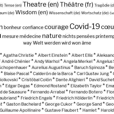
Theatre (en)
Théâtre (fr)
it)
Tense (en)
Tragödie (d
Wisdom (en)
aum (de)
Wissenschaft (de)
Wortschatz (de)
Češ
Covid-19
n
courage
cœu
bonheur
confiance
h
nature
mesure
médecine
nichts
pensées
printem
way
Welt
werden
wird
won
âme
*
*
*
*
Agatha Christie
Albert Einstein
Albert Ellis
Aleksand
*
*
*
*
André Chénier
Andy Warhol
Angela Merkel
Angelus 
*
*
*
 Schopenhauer
Aurelius Augustinus
Baruch Spinoza
Be
*
*
*
*
Blaise Pascal
Calderón de la Barca
Carl Gustav Jung
*
*
*
iolkovski
Cristóbal Colón
Dante Alighieri
David Suche
*
*
*
*
n
Edgar Degas
Edmond Rostand
Elizabeth Taylor
Ema
*
*
*
d de Saussure
Fernando Arrabal
Fernando Botero
Flo
*
*
*
aubriand
Friedrich Engels
Friedrich Hölderlin
Friedric
*
*
*
*
nt
Gaston Bachelard
George Cukor
George Sand
Geo
*
*
*
Guillaume Apollinaire
Gustave Flaubert
Hamlet
Harold