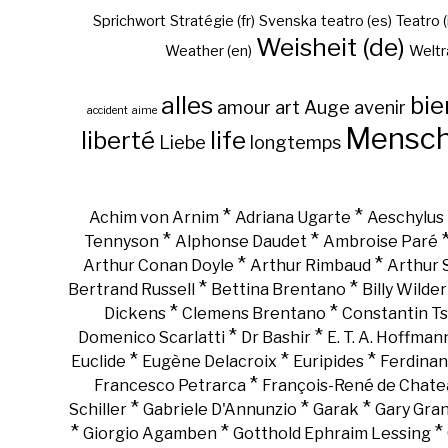
Sprichwort
Stratégie (fr)
Svenska
teatro (es)
Teatro (
Weisheit (de)
Weather (en)
Weltr
alles
bie
amour
art
Auge
avenir
accident
aime
Mensc
liberté
life
Liebe
longtemps
*
*
Achim von Arnim
Adriana Ugarte
Aeschylus
*
*
Tennyson
Alphonse Daudet
Ambroise Paré
*
*
Arthur Conan Doyle
Arthur Rimbaud
Arthur
*
*
Bertrand Russell
Bettina Brentano
Billy Wilder
*
*
Dickens
Clemens Brentano
Constantin Ts
*
*
Domenico Scarlatti
Dr Bashir
E. T. A. Hoffman
*
*
*
Euclide
Eugène Delacroix
Euripides
Ferdinan
*
Francesco Petrarca
François-René de Chate
*
*
*
Schiller
Gabriele D'Annunzio
Garak
Gary Gra
*
*
*
Giorgio Agamben
Gotthold Ephraim Lessing